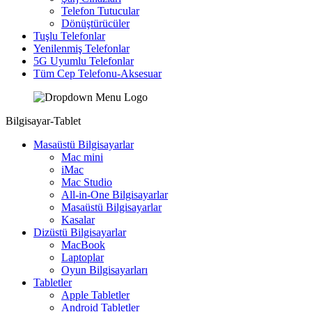
Telefon Tutucular
Dönüştürücüler
Tuşlu Telefonlar
Yenilenmiş Telefonlar
5G Uyumlu Telefonlar
Tüm Cep Telefonu-Aksesuar
Bilgisayar-Tablet
Masaüstü Bilgisayarlar
Mac mini
iMac
Mac Studio
All-in-One Bilgisayarlar
Masaüstü Bilgisayarlar
Kasalar
Dizüstü Bilgisayarlar
MacBook
Laptoplar
Oyun Bilgisayarları
Tabletler
Apple Tabletler
Android Tabletler