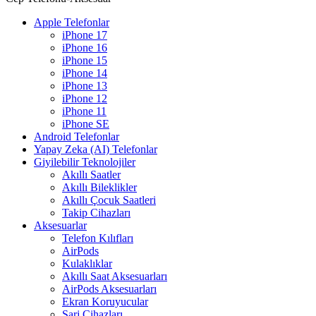
Apple Telefonlar
iPhone 17
iPhone 16
iPhone 15
iPhone 14
iPhone 13
iPhone 12
iPhone 11
iPhone SE
Android Telefonlar
Yapay Zeka (AI) Telefonlar
Giyilebilir Teknolojiler
Akıllı Saatler
Akıllı Bileklikler
Akıllı Çocuk Saatleri
Takip Cihazları
Aksesuarlar
Telefon Kılıfları
AirPods
Kulaklıklar
Akıllı Saat Aksesuarları
AirPods Aksesuarları
Ekran Koruyucular
Şarj Cihazları