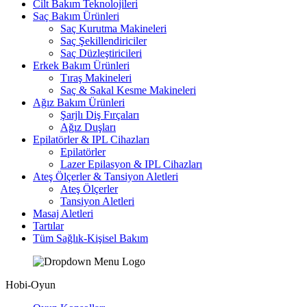
Cilt Bakım Teknolojileri
Saç Bakım Ürünleri
Saç Kurutma Makineleri
Saç Şekillendiriciler
Saç Düzleştiricileri
Erkek Bakım Ürünleri
Tıraş Makineleri
Saç & Sakal Kesme Makineleri
Ağız Bakım Ürünleri
Şarjlı Diş Fırçaları
Ağız Duşları
Epilatörler & IPL Cihazları
Epilatörler
Lazer Epilasyon & IPL Cihazları
Ateş Ölçerler & Tansiyon Aletleri
Ateş Ölçerler
Tansiyon Aletleri
Masaj Aletleri
Tartılar
Tüm Sağlık-Kişisel Bakım
Hobi-Oyun