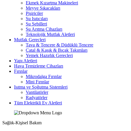
Ekmek Kızartma Makineleri
Meyve Sıkacakları
Pişiriciler
Su Isıtıcıları
Su Sebilleri
Su Arıtma Cihazları
Teknolojik Mutfak Aletleri
Mutfak Gereçleri
Tava & Tencere & Düdüklü Tencere
Çatal & Kaşık & Bıçak Takımları
Yemek Hazırlık Gereçleri
Yapı Aletleri
Hava Temizleme Cihazları
Fırınlar
Mikrodalga Fırınlar
Mini Fırınlar
Isıtma ve Soğutma Sistemleri
Vantilatörler
Radyatörler
Tüm Elektrikli Ev Aletleri
Sağlık-Kişisel Bakım