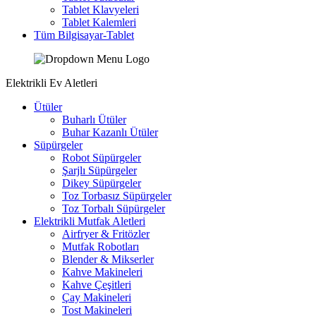
Tablet Klavyeleri
Tablet Kalemleri
Tüm Bilgisayar-Tablet
Elektrikli Ev Aletleri
Ütüler
Buharlı Ütüler
Buhar Kazanlı Ütüler
Süpürgeler
Robot Süpürgeler
Şarjlı Süpürgeler
Dikey Süpürgeler
Toz Torbasız Süpürgeler
Toz Torbalı Süpürgeler
Elektrikli Mutfak Aletleri
Airfryer & Fritözler
Mutfak Robotları
Blender & Mikserler
Kahve Makineleri
Kahve Çeşitleri
Çay Makineleri
Tost Makineleri