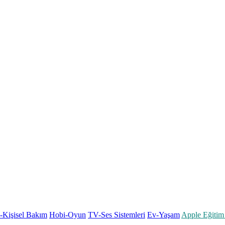
k-Kişisel Bakım
Hobi-Oyun
TV-Ses Sistemleri
Ev-Yaşam
Apple Eğitim