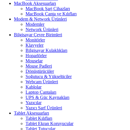
MacBook Aksesuarları
MacBook Şarj Cihazları
MacBook Çanta ve Kılıfları
Modem & Network Ürünleri
Modemler
Network Ürünleri
Bilgisayar Çevre Birimleri
Monitörler
Klavyeler
BiIgisayar Kulaklıkları
Hoparlörler
Mouselar
Mouse Padleri
Dönüştürücüler
Soğutucu & Yükselticiler
Webcam Ürünleri
Kablolar
Laptop Çantaları
UPS & Güç Kaynakları
Yazıcılar
Yazıcı Sarf Ürünleri
Tablet Aksesuarları
Tablet Kılıfları
Tablet Ekran Koruyucular
Tablet Tutucular