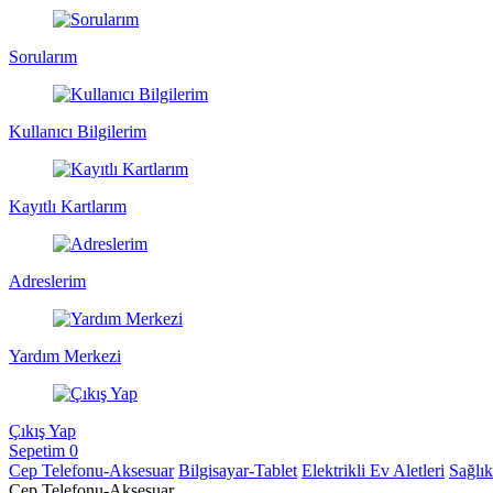
Sorularım
Kullanıcı Bilgilerim
Kayıtlı Kartlarım
Adreslerim
Yardım Merkezi
Çıkış Yap
Sepetim
0
Cep Telefonu-Aksesuar
Bilgisayar-Tablet
Elektrikli Ev Aletleri
Sağlı
Cep Telefonu-Aksesuar