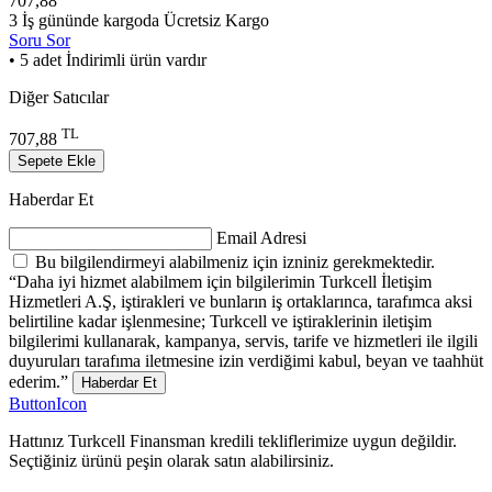
707,88
3 İş gününde kargoda
Ücretsiz Kargo
Soru Sor
• 5 adet İndirimli ürün vardır
Diğer Satıcılar
TL
707,88
Sepete Ekle
Haberdar Et
Email Adresi
Bu bilgilendirmeyi alabilmeniz için izniniz gerekmektedir.
“Daha iyi hizmet alabilmem için bilgilerimin Turkcell İletişim
Hizmetleri A.Ş, iştirakleri ve bunların iş ortaklarınca, tarafımca aksi
belirtiline kadar işlenmesine; Turkcell ve iştiraklerinin iletişim
bilgilerimi kullanarak, kampanya, servis, tarife ve hizmetleri ile ilgili
duyuruları tarafıma iletmesine izin verdiğimi kabul, beyan ve taahhüt
ederim.”
Haberdar Et
ButtonIcon
Hattınız Turkcell Finansman kredili tekliflerimize uygun değildir.
Seçtiğiniz ürünü peşin olarak satın alabilirsiniz.