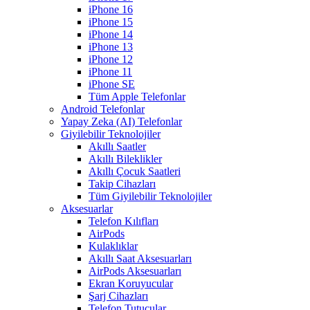
iPhone 16
iPhone 15
iPhone 14
iPhone 13
iPhone 12
iPhone 11
iPhone SE
Tüm Apple Telefonlar
Android Telefonlar
Yapay Zeka (AI) Telefonlar
Giyilebilir Teknolojiler
Akıllı Saatler
Akıllı Bileklikler
Akıllı Çocuk Saatleri
Takip Cihazları
Tüm Giyilebilir Teknolojiler
Aksesuarlar
Telefon Kılıfları
AirPods
Kulaklıklar
Akıllı Saat Aksesuarları
AirPods Aksesuarları
Ekran Koruyucular
Şarj Cihazları
Telefon Tutucular