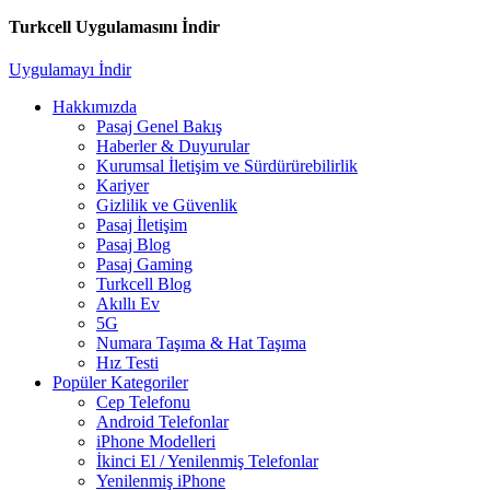
Turkcell Uygulamasını İndir
Uygulamayı İndir
Hakkımızda
Pasaj Genel Bakış
Haberler & Duyurular
Kurumsal İletişim ve Sürdürürebilirlik
Kariyer
Gizlilik ve Güvenlik
Pasaj İletişim
Pasaj Blog
Pasaj Gaming
Turkcell Blog
Akıllı Ev
5G
Numara Taşıma & Hat Taşıma
Hız Testi
Popüler Kategoriler
Cep Telefonu
Android Telefonlar
iPhone Modelleri
İkinci El / Yenilenmiş Telefonlar
Yenilenmiş iPhone