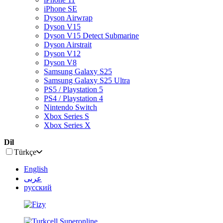
iPhone SE
Dyson Airwrap
Dyson V15
Dyson V15 Detect Submarine
Dyson Airstrait
Dyson V12
Dyson V8
Samsung Galaxy S25
Samsung Galaxy S25 Ultra
PS5 / Playstation 5
PS4 / Playstation 4
Nintendo Switch
Xbox Series S
Xbox Series X
Dil
Türkçe
English
عربى
русский