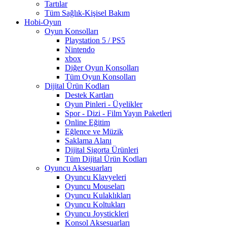
Tartılar
Tüm Sağlık-Kişisel Bakım
Hobi-Oyun
Oyun Konsolları
Playstation 5 / PS5
Nintendo
xbox
Diğer Oyun Konsolları
Tüm Oyun Konsolları
Dijital Ürün Kodları
Destek Kartları
Oyun Pinleri - Üyelikler
Spor - Dizi - Film Yayın Paketleri
Online Eğitim
Eğlence ve Müzik
Saklama Alanı
Dijital Sigorta Ürünleri
Tüm Dijital Ürün Kodları
Oyuncu Aksesuarları
Oyuncu Klavyeleri
Oyuncu Mouseları
Oyuncu Kulaklıkları
Oyuncu Koltukları
Oyuncu Joystickleri
Konsol Aksesuarları