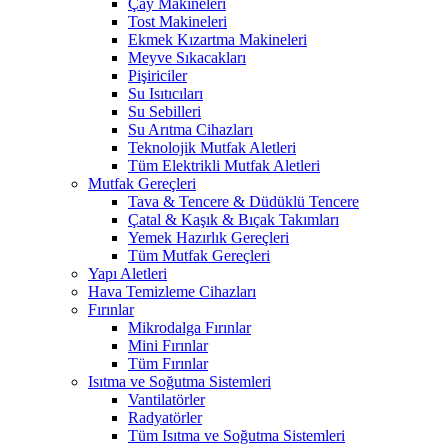
Çay Makineleri
Tost Makineleri
Ekmek Kızartma Makineleri
Meyve Sıkacakları
Pişiriciler
Su Isıtıcıları
Su Sebilleri
Su Arıtma Cihazları
Teknolojik Mutfak Aletleri
Tüm Elektrikli Mutfak Aletleri
Mutfak Gereçleri
Tava & Tencere & Düdüklü Tencere
Çatal & Kaşık & Bıçak Takımları
Yemek Hazırlık Gereçleri
Tüm Mutfak Gereçleri
Yapı Aletleri
Hava Temizleme Cihazları
Fırınlar
Mikrodalga Fırınlar
Mini Fırınlar
Tüm Fırınlar
Isıtma ve Soğutma Sistemleri
Vantilatörler
Radyatörler
Tüm Isıtma ve Soğutma Sistemleri