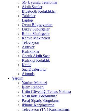
5G Uyumlu Telefonlar
Akıllı Saatler
Bluetooth Kulaklıklar
Tabletler
Laptop
Oyun Bilgisayarları
Dikey Süpürgeler
Robot Süpürgeler
Kahve Makineleri
Televizyon
Airfryer
Kulaklıklar
Çocuk Akıllı Saat
Kulakiçi Kulaklık
Kettle
Saç Düzleştirici
Airpods
Yardım
Yardım Merkezi
İşlem Rehberi
Ürün Güvenliği Temas Noktası
Nasıl İade Edebilirim?
Pasaj Sipariş Sorgulama
iPhone Karşılaştırma
Televizyon (TV) Karşılaştırma