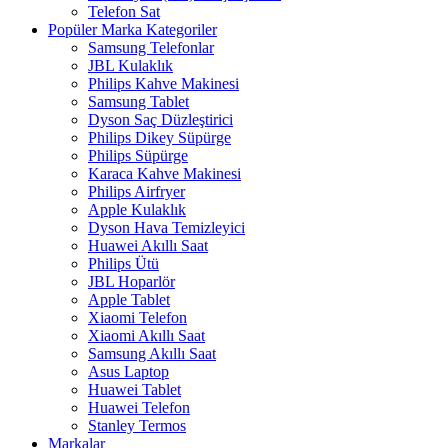
Telefon Sat
Popüler Marka Kategoriler
Samsung Telefonlar
JBL Kulaklık
Philips Kahve Makinesi
Samsung Tablet
Dyson Saç Düzleştirici
Philips Dikey Süpürge
Philips Süpürge
Karaca Kahve Makinesi
Philips Airfryer
Apple Kulaklık
Dyson Hava Temizleyici
Huawei Akıllı Saat
Philips Ütü
JBL Hoparlör
Apple Tablet
Xiaomi Telefon
Xiaomi Akıllı Saat
Samsung Akıllı Saat
Asus Laptop
Huawei Tablet
Huawei Telefon
Stanley Termos
Markalar