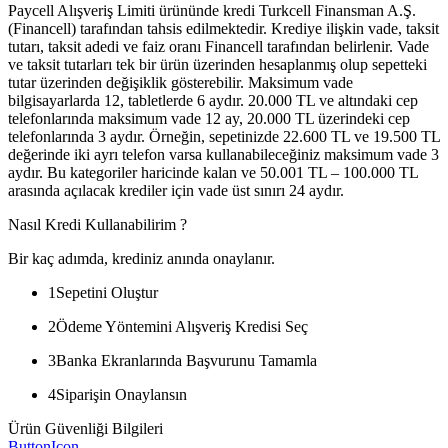
Paycell Alışveriş Limiti ürününde kredi Turkcell Finansman A.Ş.
(Financell) tarafından tahsis edilmektedir. Krediye ilişkin vade, taksit
tutarı, taksit adedi ve faiz oranı Financell tarafından belirlenir. Vade
ve taksit tutarları tek bir ürün üzerinden hesaplanmış olup sepetteki
tutar üzerinden değişiklik gösterebilir. Maksimum vade
bilgisayarlarda 12, tabletlerde 6 aydır. 20.000 TL ve altındaki cep
telefonlarında maksimum vade 12 ay, 20.000 TL üzerindeki cep
telefonlarında 3 aydır. Örneğin, sepetinizde 22.600 TL ve 19.500 TL
değerinde iki ayrı telefon varsa kullanabileceğiniz maksimum vade 3
aydır. Bu kategoriler haricinde kalan ve 50.001 TL – 100.000 TL
arasında açılacak krediler için vade üst sınırı 24 aydır.
Nasıl Kredi Kullanabilirim ?
Bir kaç adımda, krediniz anında onaylanır.
1
Sepetini Oluştur
2
Ödeme Yöntemini Alışveriş Kredisi Seç
3
Banka Ekranlarında Başvurunu Tamamla
4
Siparişin Onaylansın
Ürün Güvenliği Bilgileri
ButtonIcon