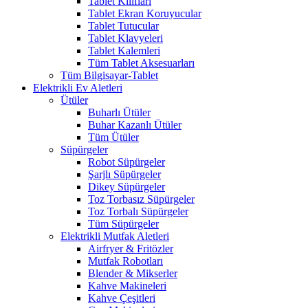
Tablet Kılıfları
Tablet Ekran Koruyucular
Tablet Tutucular
Tablet Klavyeleri
Tablet Kalemleri
Tüm Tablet Aksesuarları
Tüm Bilgisayar-Tablet
Elektrikli Ev Aletleri
Ütüler
Buharlı Ütüler
Buhar Kazanlı Ütüler
Tüm Ütüler
Süpürgeler
Robot Süpürgeler
Şarjlı Süpürgeler
Dikey Süpürgeler
Toz Torbasız Süpürgeler
Toz Torbalı Süpürgeler
Tüm Süpürgeler
Elektrikli Mutfak Aletleri
Airfryer & Fritözler
Mutfak Robotları
Blender & Mikserler
Kahve Makineleri
Kahve Çeşitleri