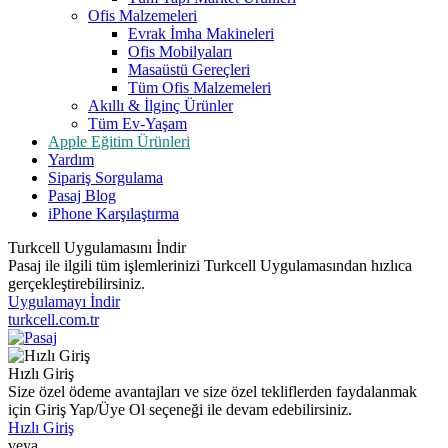
Ofis Malzemeleri
Evrak İmha Makineleri
Ofis Mobilyaları
Masaüstü Gereçleri
Tüm Ofis Malzemeleri
Akıllı & İlginç Ürünler
Tüm Ev-Yaşam
Apple Eğitim Ürünleri
Yardım
Sipariş Sorgulama
Pasaj Blog
iPhone Karşılaştırma
Turkcell Uygulamasını İndir
Pasaj ile ilgili tüm işlemlerinizi Turkcell Uygulamasından hızlıca
gerçekleştirebilirsiniz.
Uygulamayı İndir
turkcell.com.tr
Hızlı Giriş
Size özel ödeme avantajları ve size özel tekliflerden faydalanmak
için Giriş Yap/Üye Ol seçeneği ile devam edebilirsiniz.
Hızlı Giriş
veya