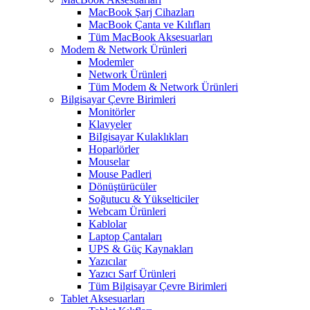
MacBook Şarj Cihazları
MacBook Çanta ve Kılıfları
Tüm MacBook Aksesuarları
Modem & Network Ürünleri
Modemler
Network Ürünleri
Tüm Modem & Network Ürünleri
Bilgisayar Çevre Birimleri
Monitörler
Klavyeler
BiIgisayar Kulaklıkları
Hoparlörler
Mouselar
Mouse Padleri
Dönüştürücüler
Soğutucu & Yükselticiler
Webcam Ürünleri
Kablolar
Laptop Çantaları
UPS & Güç Kaynakları
Yazıcılar
Yazıcı Sarf Ürünleri
Tüm Bilgisayar Çevre Birimleri
Tablet Aksesuarları