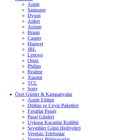
Apple
Samsung
Dyson
Anker
Arzum
Braun
Casper
Huawei
JBL
Lenovo
Omix
Philips
Realme
Xiaomi
TCL
Sony
Özel Günler & Kampanyalar
Apple Eğitim
Düğün ve Çeyiz Paketleri
Fırsatlar Pasajı
Pasaj Günleri
Uykusu Kaçanlar Kulübü
Sevgililer Günü Hediyeleri
Vergisiz Telefonlar
Vergisiz Bilgisayarlar