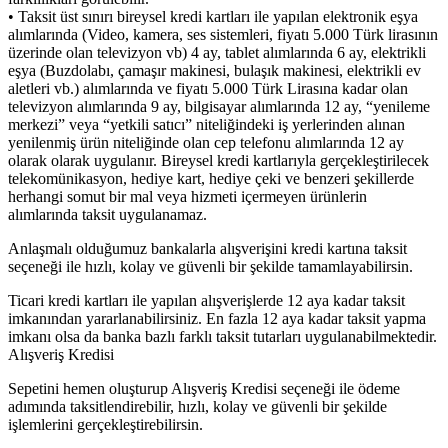
• Taksit üst sınırı bireysel kredi kartları ile yapılan elektronik eşya
alımlarında (Video, kamera, ses sistemleri, fiyatı 5.000 Türk lirasının
üzerinde olan televizyon vb) 4 ay, tablet alımlarında 6 ay, elektrikli
eşya (Buzdolabı, çamaşır makinesi, bulaşık makinesi, elektrikli ev
aletleri vb.) alımlarında ve fiyatı 5.000 Türk Lirasına kadar olan
televizyon alımlarında 9 ay, bilgisayar alımlarında 12 ay, “yenileme
merkezi” veya “yetkili satıcı” niteliğindeki iş yerlerinden alınan
yenilenmiş ürün niteliğinde olan cep telefonu alımlarında 12 ay
olarak olarak uygulanır. Bireysel kredi kartlarıyla gerçekleştirilecek
telekomünikasyon, hediye kart, hediye çeki ve benzeri şekillerde
herhangi somut bir mal veya hizmeti içermeyen ürünlerin
alımlarında taksit uygulanamaz.
Anlaşmalı olduğumuz bankalarla alışverişini kredi kartına taksit
seçeneği ile hızlı, kolay ve güvenli bir şekilde tamamlayabilirsin.
Ticari kredi kartları ile yapılan alışverişlerde 12 aya kadar taksit
imkanından yararlanabilirsiniz. En fazla 12 aya kadar taksit yapma
imkanı olsa da banka bazlı farklı taksit tutarları uygulanabilmektedir.
Alışveriş Kredisi
Sepetini hemen oluşturup Alışveriş Kredisi seçeneği ile ödeme
adımında taksitlendirebilir, hızlı, kolay ve güvenli bir şekilde
işlemlerini gerçekleştirebilirsin.