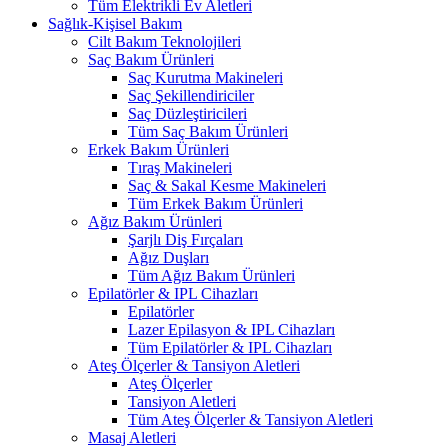
Tüm Elektrikli Ev Aletleri
Sağlık-Kişisel Bakım
Cilt Bakım Teknolojileri
Saç Bakım Ürünleri
Saç Kurutma Makineleri
Saç Şekillendiriciler
Saç Düzleştiricileri
Tüm Saç Bakım Ürünleri
Erkek Bakım Ürünleri
Tıraş Makineleri
Saç & Sakal Kesme Makineleri
Tüm Erkek Bakım Ürünleri
Ağız Bakım Ürünleri
Şarjlı Diş Fırçaları
Ağız Duşları
Tüm Ağız Bakım Ürünleri
Epilatörler & IPL Cihazları
Epilatörler
Lazer Epilasyon & IPL Cihazları
Tüm Epilatörler & IPL Cihazları
Ateş Ölçerler & Tansiyon Aletleri
Ateş Ölçerler
Tansiyon Aletleri
Tüm Ateş Ölçerler & Tansiyon Aletleri
Masaj Aletleri