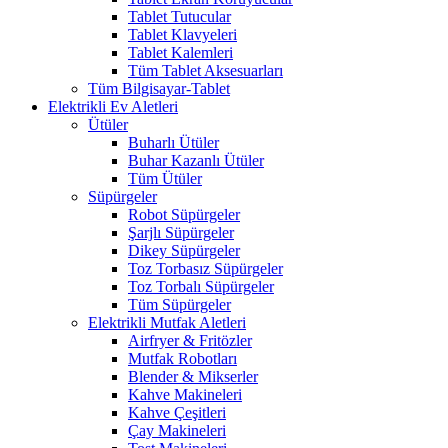
Tablet Tutucular
Tablet Klavyeleri
Tablet Kalemleri
Tüm Tablet Aksesuarları
Tüm Bilgisayar-Tablet
Elektrikli Ev Aletleri
Ütüler
Buharlı Ütüler
Buhar Kazanlı Ütüler
Tüm Ütüler
Süpürgeler
Robot Süpürgeler
Şarjlı Süpürgeler
Dikey Süpürgeler
Toz Torbasız Süpürgeler
Toz Torbalı Süpürgeler
Tüm Süpürgeler
Elektrikli Mutfak Aletleri
Airfryer & Fritözler
Mutfak Robotları
Blender & Mikserler
Kahve Makineleri
Kahve Çeşitleri
Çay Makineleri