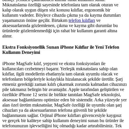
Mıknatıslama özelliği sayesinde telefonlara tam olarak oturan ve
kalıp olarak uygun düşen söz konusu kılıflar, ergonomik bir
kullanım vadeder. Böylece cihazda çıkma ya da kayma durumları
yaşamanızın önüne geçilir. Birtakım
telefon kılıfları
ve
aksesuarlarında gözlemlenen, çıkma ve kayma gibi durumlar bu
ürünlerde gözlemlenmediği için rahat bir kullanım garanti altına
alınır.
Ekstra Fonksiyonellik Sunan iPhone Kılıflar ile Yeni Telefon
Kullanım Deneyimi
iPhone MagSafe kılıf, yepyeni ve ekstra fonksiyonları ile
kullanıcıları cezbetmeyi başarır. Yerleşik mıknatıslara sahip olan
kılıflar, ilgili modellerin ebatlarıyla tam olarak uyumlu olacak ve
telefonların bölgeleriyle kolaylıkla hizalanacak şekilde üretilir. Şarj
etmeniz gerektiği zaman kılıfı çıkarmak zorunda kalmadan cihazınızı
pile takmanız belirgin bir avantajdır. Apple tarafından geliştirilen ve
özellikle iPhone 12 serisi ile birlikte tanıtılan MagSafe teknolojisi,
aksesuar bağlantılarını optimize eden bir sistemdir. Arka yüzeyde yer
alan özel üretim mıknatıslar, MagSafe özelliği ile uyumlu olan şarj
cihazları ya da aksesuarlarının telefona güvenli bir şekilde
bağlanmasını sağlar. Orjinal iPhone kılıfları güvencesiyle kaygısız
ve gerçek bir kaliteye sahip kullanım deneyimi sunan bu ürünler ile
telefonunuzun işlevselliğini hiç olmadığı kadar artırabilirsiniz. Tek