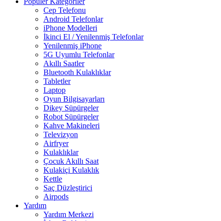
Popüler Kategoriler
Cep Telefonu
Android Telefonlar
iPhone Modelleri
İkinci El / Yenilenmiş Telefonlar
Yenilenmiş iPhone
5G Uyumlu Telefonlar
Akıllı Saatler
Bluetooth Kulaklıklar
Tabletler
Laptop
Oyun Bilgisayarları
Dikey Süpürgeler
Robot Süpürgeler
Kahve Makineleri
Televizyon
Airfryer
Kulaklıklar
Çocuk Akıllı Saat
Kulakiçi Kulaklık
Kettle
Saç Düzleştirici
Airpods
Yardım
Yardım Merkezi