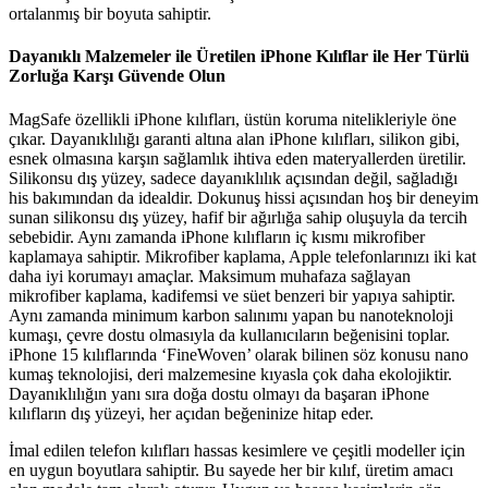
ortalanmış bir boyuta sahiptir.
Dayanıklı Malzemeler ile Üretilen iPhone Kılıflar ile Her Türlü
Zorluğa Karşı Güvende Olun
MagSafe özellikli iPhone kılıfları, üstün koruma nitelikleriyle öne
çıkar. Dayanıklılığı garanti altına alan iPhone kılıfları, silikon gibi,
esnek olmasına karşın sağlamlık ihtiva eden materyallerden üretilir.
Silikonsu dış yüzey, sadece dayanıklılık açısından değil, sağladığı
his bakımından da idealdir. Dokunuş hissi açısından hoş bir deneyim
sunan silikonsu dış yüzey, hafif bir ağırlığa sahip oluşuyla da tercih
sebebidir. Aynı zamanda iPhone kılıfların iç kısmı mikrofiber
kaplamaya sahiptir. Mikrofiber kaplama, Apple telefonlarınızı iki kat
daha iyi korumayı amaçlar. Maksimum muhafaza sağlayan
mikrofiber kaplama, kadifemsi ve süet benzeri bir yapıya sahiptir.
Aynı zamanda minimum karbon salınımı yapan bu nanoteknoloji
kumaşı, çevre dostu olmasıyla da kullanıcıların beğenisini toplar.
iPhone 15 kılıflarında ‘FineWoven’ olarak bilinen söz konusu nano
kumaş teknolojisi, deri malzemesine kıyasla çok daha ekolojiktir.
Dayanıklılığın yanı sıra doğa dostu olmayı da başaran iPhone
kılıfların dış yüzeyi, her açıdan beğeninize hitap eder.
İmal edilen telefon kılıfları hassas kesimlere ve çeşitli modeller için
en uygun boyutlara sahiptir. Bu sayede her bir kılıf, üretim amacı