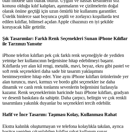
olan modele tam olarak oturur. Uygun ve hassas kesimlerin söz
konusu olduğu kılıf kalıpları, aşınmaların ve çizilmelerin doğal
olarak önüne geçtiği için uzun ömürlü bir kullanımı garantiler.
Üstelik binlerce saat boyunca çeşitli ve zorlayıcı koşullarda test
edilen kılıflar, bilimsel açıdan Apple cihazınızı en iyi şekilde
koruyacak hâle getirilir.
Şık Tasarımlar: Farklı Renk Seçenekleri Sunan iPhone Kılıflar
ile Tarzınızı Yansıtır
iPhone telefon kılıfları pek çok farklı renk seçeneğiyle de yediden
yetmişe her kullanıcının beğenisine hitap edebilmeyi başarır.
Kılıflarda yer alan kil rengi, metalik, mavi, beyaz, ekru gibi pastel ve
soft renk seçenekleri daha sade bir tasarım yaklaşımını
benimseyenlere hitap eder. Yine aynı iPhone kılıfları ürünlerinde yer
alan turuncu, mavi, kırmızı ve bordo gibi seçenekler ise daha
dinamik ve canlı renk tonlarını sevenlerin beğenisini fazlasıyla
kazanır. Renk seçeneklerinin haricinde bazı iPhone kılıfları, gradyan
ve desenli baskılara da sahiptir. Daha çarpıcı, belirgin ve çok renkli
tasarımlara yakınlık duyanlar bu seçenekleri tercih edebilir.
Hafif ve İnce Tasarım: Taşıması Kolay, Kullanması Rahat
Ekstra kalınlık oluşturmayan ve telefona kolaylıkla takılan, ayrıca
basitçe yeniden çıkarılabilen kılıflar rahat kullanım sunar.