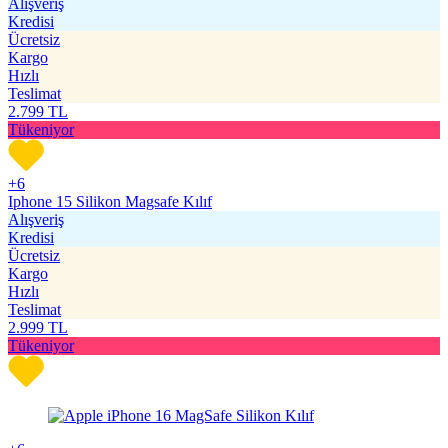
Alışveriş
Kredisi
Ücretsiz
Kargo
Hızlı
Teslimat
2.799
TL
Tükeniyor
+6
Iphone 15 Silikon Magsafe Kılıf
Alışveriş
Kredisi
Ücretsiz
Kargo
Hızlı
Teslimat
2.999
TL
Tükeniyor