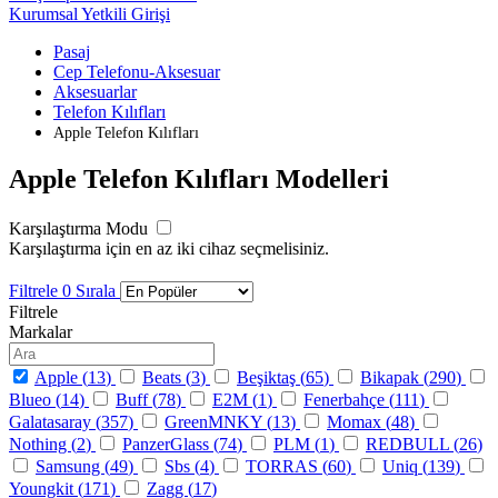
Kurumsal Yetkili Girişi
Pasaj
Cep Telefonu-Aksesuar
Aksesuarlar
Telefon Kılıfları
Apple Telefon Kılıfları
Apple Telefon Kılıfları Modelleri
Karşılaştırma Modu
Karşılaştırma için en az iki cihaz seçmelisiniz.
Filtrele
0
Sırala
Filtrele
Markalar
Apple (
13
)
Beats (
3
)
Beşiktaş (
65
)
Bikapak (
290
)
Blueo (
14
)
Buff (
78
)
E2M (
1
)
Fenerbahçe (
111
)
Galatasaray (
357
)
GreenMNKY (
13
)
Momax (
48
)
Nothing (
2
)
PanzerGlass (
74
)
PLM (
1
)
REDBULL (
26
)
Samsung (
49
)
Sbs (
4
)
TORRAS (
60
)
Uniq (
139
)
Youngkit (
171
)
Zagg (
17
)