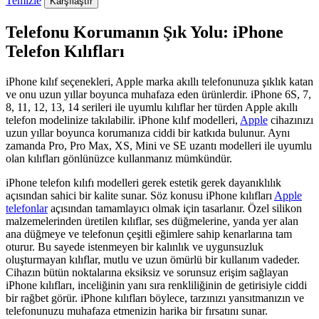
Temizle
Karşılaştır
Telefonu Korumanın Şık Yolu: iPhone
Telefon Kılıfları
iPhone kılıf seçenekleri, Apple marka akıllı telefonunuza şıklık katan
ve onu uzun yıllar boyunca muhafaza eden ürünlerdir. iPhone 6S, 7,
8, 11, 12, 13, 14 serileri ile uyumlu kılıflar her türden Apple akıllı
telefon modelinize takılabilir. iPhone kılıf modelleri,
Apple​
cihazınızı
uzun yıllar boyunca korumanıza ciddi bir katkıda bulunur. Aynı
zamanda Pro, Pro Max, XS, Mini ve SE uzantı modelleri ile uyumlu
olan kılıfları gönlünüzce kullanmanız mümkündür.
iPhone telefon kılıfı modelleri gerek estetik gerek dayanıklılık
açısından sahici bir kalite sunar. Söz konusu iPhone kılıfları
Apple
telefonlar
açısından tamamlayıcı olmak için tasarlanır. Özel silikon
malzemelerinden üretilen kılıflar, ses düğmelerine, yanda yer alan
ana düğmeye ve telefonun çeşitli eğimlere sahip kenarlarına tam
oturur. Bu sayede istenmeyen bir kalınlık ve uygunsuzluk
oluşturmayan kılıflar, mutlu ve uzun ömürlü bir kullanım vadeder.
Cihazın bütün noktalarına eksiksiz ve sorunsuz erişim sağlayan
iPhone kılıfları, inceliğinin yanı sıra renkliliğinin de getirisiyle ciddi
bir rağbet görür. iPhone kılıfları böylece, tarzınızı yansıtmanızın ve
telefonunuzu muhafaza etmenizin harika bir fırsatını sunar.