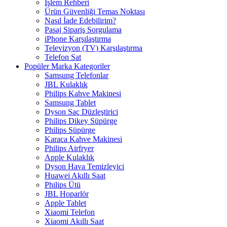
İşlem Rehberi
Ürün Güvenliği Temas Noktası
Nasıl İade Edebilirim?
Pasaj Sipariş Sorgulama
iPhone Karşılaştırma
Televizyon (TV) Karşılaştırma
Telefon Sat
Popüler Marka Kategoriler
Samsung Telefonlar
JBL Kulaklık
Philips Kahve Makinesi
Samsung Tablet
Dyson Saç Düzleştirici
Philips Dikey Süpürge
Philips Süpürge
Karaca Kahve Makinesi
Philips Airfryer
Apple Kulaklık
Dyson Hava Temizleyici
Huawei Akıllı Saat
Philips Ütü
JBL Hoparlör
Apple Tablet
Xiaomi Telefon
Xiaomi Akıllı Saat