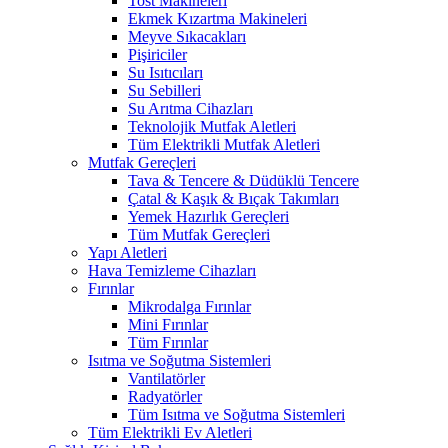
Tost Makineleri
Ekmek Kızartma Makineleri
Meyve Sıkacakları
Pişiriciler
Su Isıtıcıları
Su Sebilleri
Su Arıtma Cihazları
Teknolojik Mutfak Aletleri
Tüm Elektrikli Mutfak Aletleri
Mutfak Gereçleri
Tava & Tencere & Düdüklü Tencere
Çatal & Kaşık & Bıçak Takımları
Yemek Hazırlık Gereçleri
Tüm Mutfak Gereçleri
Yapı Aletleri
Hava Temizleme Cihazları
Fırınlar
Mikrodalga Fırınlar
Mini Fırınlar
Tüm Fırınlar
Isıtma ve Soğutma Sistemleri
Vantilatörler
Radyatörler
Tüm Isıtma ve Soğutma Sistemleri
Tüm Elektrikli Ev Aletleri