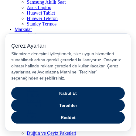
Samsung Akıllı Saat
Asus Laptop
Huawei Tablet
Huawei Telefon
Stanley Termos
Markalar
Apple
Samsung
Dyson
Anker
Arzum
Braun
Casper
Huawei
JBL
Lenovo
Omix
Philips
Realme
Xiaomi
TCL
Sony
Özel Günler & Kampanyalar
Apple Eğitim
Düğün ve Çeyiz Paketleri