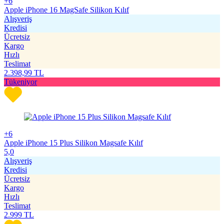
+6
Apple iPhone 16 MagSafe Silikon Kılıf
Alışveriş
Kredisi
Ücretsiz
Kargo
Hızlı
Teslimat
2.398,99
TL
Tükeniyor
+6
Apple iPhone 15 Plus Silikon Magsafe Kılıf
5,0
Alışveriş
Kredisi
Ücretsiz
Kargo
Hızlı
Teslimat
2.999
TL