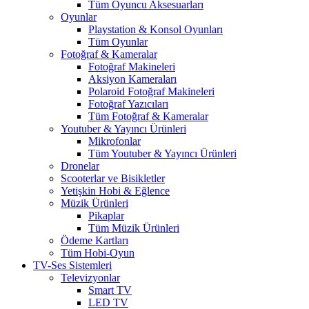
Tüm Oyuncu Aksesuarları
Oyunlar
Playstation & Konsol Oyunları
Tüm Oyunlar
Fotoğraf & Kameralar
Fotoğraf Makineleri
Aksiyon Kameraları
Polaroid Fotoğraf Makineleri
Fotoğraf Yazıcıları
Tüm Fotoğraf & Kameralar
Youtuber & Yayıncı Ürünleri
Mikrofonlar
Tüm Youtuber & Yayıncı Ürünleri
Dronelar
Scooterlar ve Bisikletler
Yetişkin Hobi & Eğlence
Müzik Ürünleri
Pikaplar
Tüm Müzik Ürünleri
Ödeme Kartları
Tüm Hobi-Oyun
TV-Ses Sistemleri
Televizyonlar
Smart TV
LED TV