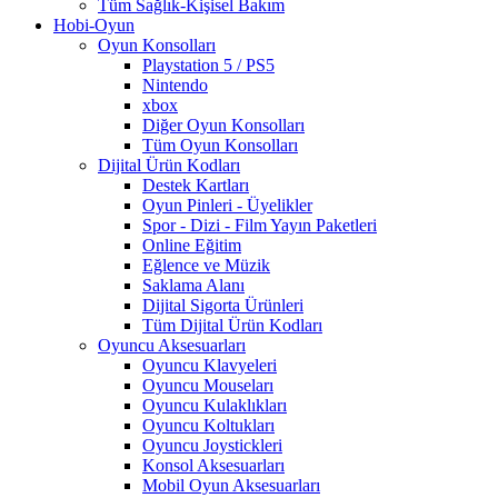
Tüm Sağlık-Kişisel Bakım
Hobi-Oyun
Oyun Konsolları
Playstation 5 / PS5
Nintendo
xbox
Diğer Oyun Konsolları
Tüm Oyun Konsolları
Dijital Ürün Kodları
Destek Kartları
Oyun Pinleri - Üyelikler
Spor - Dizi - Film Yayın Paketleri
Online Eğitim
Eğlence ve Müzik
Saklama Alanı
Dijital Sigorta Ürünleri
Tüm Dijital Ürün Kodları
Oyuncu Aksesuarları
Oyuncu Klavyeleri
Oyuncu Mouseları
Oyuncu Kulaklıkları
Oyuncu Koltukları
Oyuncu Joystickleri
Konsol Aksesuarları
Mobil Oyun Aksesuarları