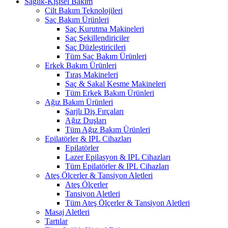
Sağlık-Kişisel Bakım
Cilt Bakım Teknolojileri
Saç Bakım Ürünleri
Saç Kurutma Makineleri
Saç Şekillendiriciler
Saç Düzleştiricileri
Tüm Saç Bakım Ürünleri
Erkek Bakım Ürünleri
Tıraş Makineleri
Saç & Sakal Kesme Makineleri
Tüm Erkek Bakım Ürünleri
Ağız Bakım Ürünleri
Şarjlı Diş Fırçaları
Ağız Duşları
Tüm Ağız Bakım Ürünleri
Epilatörler & IPL Cihazları
Epilatörler
Lazer Epilasyon & IPL Cihazları
Tüm Epilatörler & IPL Cihazları
Ateş Ölçerler & Tansiyon Aletleri
Ateş Ölçerler
Tansiyon Aletleri
Tüm Ateş Ölçerler & Tansiyon Aletleri
Masaj Aletleri
Tartılar