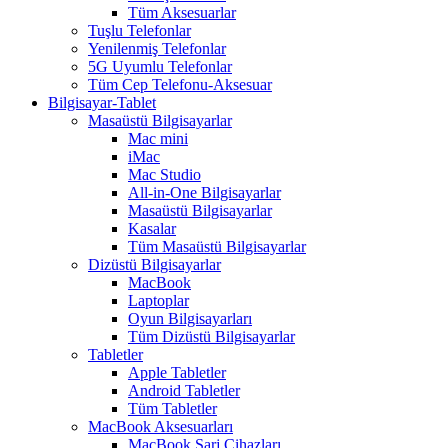
Tüm Aksesuarlar
Tuşlu Telefonlar
Yenilenmiş Telefonlar
5G Uyumlu Telefonlar
Tüm Cep Telefonu-Aksesuar
Bilgisayar-Tablet
Masaüstü Bilgisayarlar
Mac mini
iMac
Mac Studio
All-in-One Bilgisayarlar
Masaüstü Bilgisayarlar
Kasalar
Tüm Masaüstü Bilgisayarlar
Dizüstü Bilgisayarlar
MacBook
Laptoplar
Oyun Bilgisayarları
Tüm Dizüstü Bilgisayarlar
Tabletler
Apple Tabletler
Android Tabletler
Tüm Tabletler
MacBook Aksesuarları
MacBook Şarj Cihazları