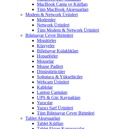
MacBook Çanta ve Kılıfları
Tüm MacBook Aksesuarları
Modem & Network Ürünleri
Modemler
Network Ürünleri
Tüm Modem & Network Ürünleri
Bilgisayar Çevre Birimleri
Monitörler
Klavyeler
BiIgisayar Kulaklıkları
Hoparlörler
Mouselar
Mouse Padleri
Dönüştürücüler
Soğutucu & Yükselticiler
Webcam Ürünleri
Kablolar
Laptop Çantaları
UPS & Güç Kaynakları
Yazıcılar
Yazıcı Sarf Ürünleri
Tüm Bilgisayar Çevre Birimleri
Tablet Aksesuarları
Tablet Kılıfları
Tablet Ekran Koruyucular