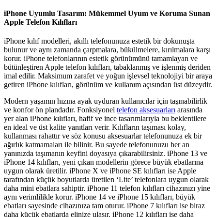
iPhone Uyumlu Tasarım: Mükemmel Uyum ve Koruma Sunan
Apple Telefon Kılıfları
iPhone kılıf modelleri, akıllı telefonunuza estetik bir dokunuşta
bulunur ve aynı zamanda çarpmalara, bükülmelere, kırılmalara karşı
korur. iPhone telefonlarının estetik görünümünü tamamlayan ve
bütünleştiren Apple telefon kılıfları, tabaklanmış ve işlenmiş deriden
imal edilir. Maksimum zarafet ve yoğun işlevsel teknolojiyi bir araya
getiren iPhone kılıfları, görünüm ve kullanım açısından üst düzeydir.
Modern yaşamın hızına ayak uyduran kullanıcılar için taşınabilirlik
ve konfor ön plandadır. Fonksiyonel
telefon aksesuarları
arasında
yer alan iPhone kılıfları, hafif ve ince tasarımlarıyla bu beklentilere
en ideal ve üst kalite yanıtları verir. Kılıfların taşıması kolay,
kullanması rahattır ve söz konusu aksesuarlar telefonunuza ek bir
ağırlık katmamaları ile bilinir. Bu sayede telefonunuzu her an
yanınızda taşımanın keyfini doyasıya çıkarabilirsiniz. iPhone 13 ve
iPhone 14 kılıfları, yeni çıkan modellerin görece büyük ebatlarına
uygun olarak üretilir. iPhone X ve iPhone SE kılıfları ise Apple
tarafından küçük boyutlarda üretilen ‘Lite’ telefonlara uygun olarak
daha mini ebatlara sahiptir. iPhone 11 telefon kılıfları cihazınızı yine
aynı verimlilikle korur. iPhone 14 ve iPhone 15 kılıfları, büyük
ebatları sayesinde cihazınıza tam oturur. iPhone 7 kılıfları ise biraz
daha küçük ebatlarda elinize ulaşır. iPhone 12 kılıfları ise daha