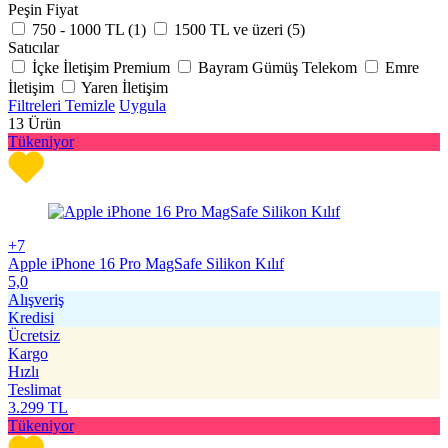
Peşin Fiyat
750 - 1000 TL (
1
)
1500 TL ve üzeri (
5
)
Satıcılar
İçke İletişim Premium
Bayram Gümüş Telekom
Emre
İletişim
Yaren İletişim
Filtreleri Temizle
Uygula
13
Ürün
Tükeniyor
+7
Apple iPhone 16 Pro MagSafe Silikon Kılıf
5,0
Alışveriş
Kredisi
Ücretsiz
Kargo
Hızlı
Teslimat
3.299
TL
Tükeniyor