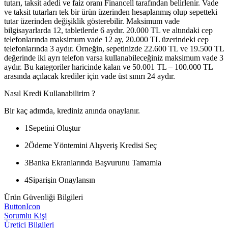
tutarı, taksit adedi ve faiz oranı Financell tarafından belirlenir. Vade
ve taksit tutarları tek bir ürün üzerinden hesaplanmış olup sepetteki
tutar üzerinden değişiklik gösterebilir. Maksimum vade
bilgisayarlarda 12, tabletlerde 6 aydır. 20.000 TL ve altındaki cep
telefonlarında maksimum vade 12 ay, 20.000 TL üzerindeki cep
telefonlarında 3 aydır. Örneğin, sepetinizde 22.600 TL ve 19.500 TL
değerinde iki ayrı telefon varsa kullanabileceğiniz maksimum vade 3
aydır. Bu kategoriler haricinde kalan ve 50.001 TL – 100.000 TL
arasında açılacak krediler için vade üst sınırı 24 aydır.
Nasıl Kredi Kullanabilirim ?
Bir kaç adımda, krediniz anında onaylanır.
1
Sepetini Oluştur
2
Ödeme Yöntemini Alışveriş Kredisi Seç
3
Banka Ekranlarında Başvurunu Tamamla
4
Siparişin Onaylansın
Ürün Güvenliği Bilgileri
ButtonIcon
Sorumlu Kişi
Üretici Bilgileri