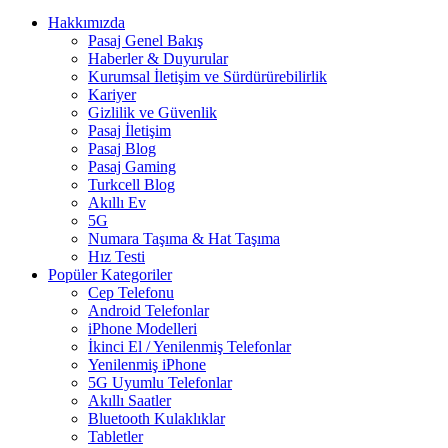
Hakkımızda
Pasaj Genel Bakış
Haberler & Duyurular
Kurumsal İletişim ve Sürdürürebilirlik
Kariyer
Gizlilik ve Güvenlik
Pasaj İletişim
Pasaj Blog
Pasaj Gaming
Turkcell Blog
Akıllı Ev
5G
Numara Taşıma & Hat Taşıma
Hız Testi
Popüler Kategoriler
Cep Telefonu
Android Telefonlar
iPhone Modelleri
İkinci El / Yenilenmiş Telefonlar
Yenilenmiş iPhone
5G Uyumlu Telefonlar
Akıllı Saatler
Bluetooth Kulaklıklar
Tabletler