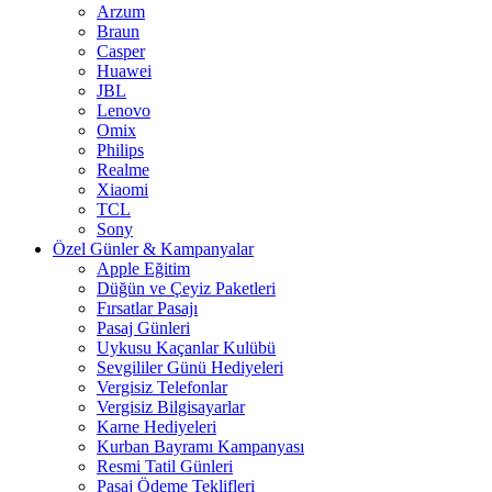
Arzum
Braun
Casper
Huawei
JBL
Lenovo
Omix
Philips
Realme
Xiaomi
TCL
Sony
Özel Günler & Kampanyalar
Apple Eğitim
Düğün ve Çeyiz Paketleri
Fırsatlar Pasajı
Pasaj Günleri
Uykusu Kaçanlar Kulübü
Sevgililer Günü Hediyeleri
Vergisiz Telefonlar
Vergisiz Bilgisayarlar
Karne Hediyeleri
Kurban Bayramı Kampanyası
Resmi Tatil Günleri
Pasaj Ödeme Teklifleri