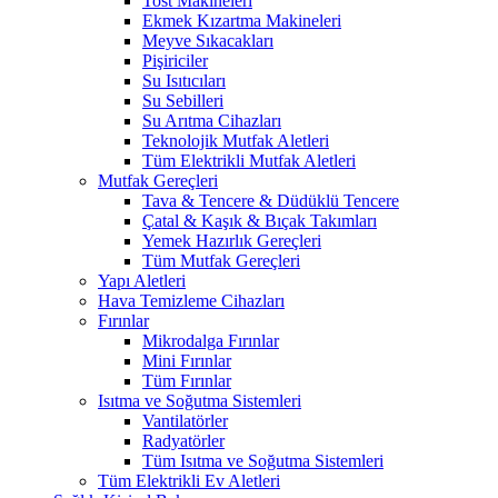
Tost Makineleri
Ekmek Kızartma Makineleri
Meyve Sıkacakları
Pişiriciler
Su Isıtıcıları
Su Sebilleri
Su Arıtma Cihazları
Teknolojik Mutfak Aletleri
Tüm Elektrikli Mutfak Aletleri
Mutfak Gereçleri
Tava & Tencere & Düdüklü Tencere
Çatal & Kaşık & Bıçak Takımları
Yemek Hazırlık Gereçleri
Tüm Mutfak Gereçleri
Yapı Aletleri
Hava Temizleme Cihazları
Fırınlar
Mikrodalga Fırınlar
Mini Fırınlar
Tüm Fırınlar
Isıtma ve Soğutma Sistemleri
Vantilatörler
Radyatörler
Tüm Isıtma ve Soğutma Sistemleri
Tüm Elektrikli Ev Aletleri