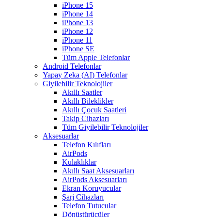
iPhone 15
iPhone 14
iPhone 13
iPhone 12
iPhone 11
iPhone SE
Tüm Apple Telefonlar
Android Telefonlar
Yapay Zeka (AI) Telefonlar
Giyilebilir Teknolojiler
Akıllı Saatler
Akıllı Bileklikler
Akıllı Çocuk Saatleri
Takip Cihazları
Tüm Giyilebilir Teknolojiler
Aksesuarlar
Telefon Kılıfları
AirPods
Kulaklıklar
Akıllı Saat Aksesuarları
AirPods Aksesuarları
Ekran Koruyucular
Şarj Cihazları
Telefon Tutucular
Dönüştürücüler