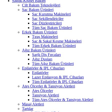
Sağlık-Kişisel Bakım
Cilt Bakım Teknolojileri
Saç Bakım Ürünleri
Saç Kurutma Makineleri
Saç Şekillendiriciler
Saç Düzleştiricileri
Tüm Saç Bakım Ürünleri
Erkek Bakım Ürünleri
Tıraş Makineleri
Saç & Sakal Kesme Makineleri
Tüm Erkek Bakım Ürünleri
Ağız Bakım Ürünleri
Şarjlı Diş Fırçaları
Ağız Duşları
Tüm Ağız Bakım Ürünleri
Epilatörler & IPL Cihazları
Epilatörler
Lazer Epilasyon & IPL Cihazları
Tüm Epilatörler & IPL Cihazları
Ateş Ölçerler & Tansiyon Aletleri
Ateş Ölçerler
Tansiyon Aletleri
Tüm Ateş Ölçerler & Tansiyon Aletleri
Masaj Aletleri
Tartılar