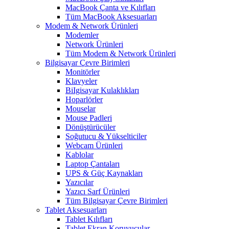
MacBook Çanta ve Kılıfları
Tüm MacBook Aksesuarları
Modem & Network Ürünleri
Modemler
Network Ürünleri
Tüm Modem & Network Ürünleri
Bilgisayar Çevre Birimleri
Monitörler
Klavyeler
BiIgisayar Kulaklıkları
Hoparlörler
Mouselar
Mouse Padleri
Dönüştürücüler
Soğutucu & Yükselticiler
Webcam Ürünleri
Kablolar
Laptop Çantaları
UPS & Güç Kaynakları
Yazıcılar
Yazıcı Sarf Ürünleri
Tüm Bilgisayar Çevre Birimleri
Tablet Aksesuarları
Tablet Kılıfları
Tablet Ekran Koruyucular