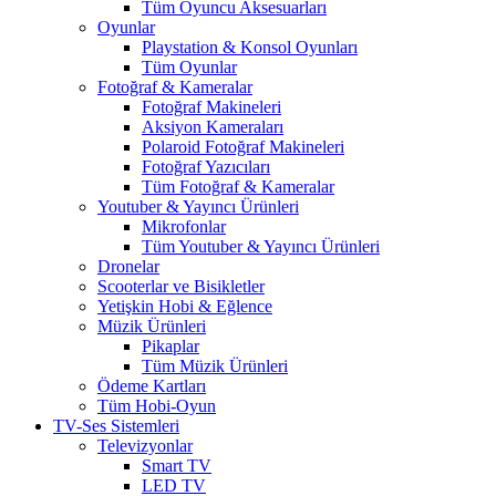
Tüm Oyuncu Aksesuarları
Oyunlar
Playstation & Konsol Oyunları
Tüm Oyunlar
Fotoğraf & Kameralar
Fotoğraf Makineleri
Aksiyon Kameraları
Polaroid Fotoğraf Makineleri
Fotoğraf Yazıcıları
Tüm Fotoğraf & Kameralar
Youtuber & Yayıncı Ürünleri
Mikrofonlar
Tüm Youtuber & Yayıncı Ürünleri
Dronelar
Scooterlar ve Bisikletler
Yetişkin Hobi & Eğlence
Müzik Ürünleri
Pikaplar
Tüm Müzik Ürünleri
Ödeme Kartları
Tüm Hobi-Oyun
TV-Ses Sistemleri
Televizyonlar
Smart TV
LED TV