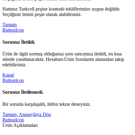
Hattınız Turkcell peşine kontratlı tekliflerimize uygun değildir.
Seçtiğiniz ürünü peşin olarak alabilirsiniz.
Tamam
ButtonIcon
Sorunuz İletildi.
Ürün ile ilgili sormuş olduğunuz soru satıcımıza iletildi, en kısa
sürede yanıtlanacaktır. Hesabım-Ürün Sorularım alanından takip
edebilirsiniz.
Kapat
ButtonIcon
Sorunuz İletilemedi.
Bir sorunla karşılaşıldı, lütfen tekrar deneyiniz.
Tamam, Anasayfaya Dön
ButtonIcon
Ürün Açıklamaları