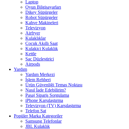
Laptop
Oyun Bilgisayarları
Dikey Süpürgeler
Robot Süpürgeler
Kahve Makineleri
Televizyon
Airfryer
Kulaklıklar
Çocuk Akıllı Saat
Kulakiçi Kulaklık
Kettle
Saç Düzleştirici
Airpods
Yardım
Yardım Merkezi
İşlem Rehberi
Ürün Güvenliği Temas Noktası
Nasıl İade Edebilirim?
Pasaj Sipariş Sorgulama
iPhone Karşılaştırma
Televizyon (TV) Karşılaştırma
Telefon Sat
Popüler Marka Kategoriler
Samsung Telefonlar
JBL Kulaklık