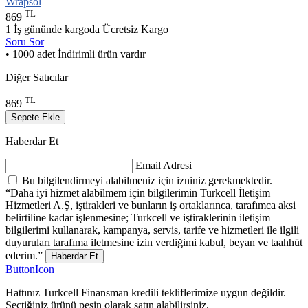
Wrapsol
TL
869
1 İş gününde kargoda
Ücretsiz Kargo
Soru Sor
• 1000 adet İndirimli ürün vardır
Diğer Satıcılar
TL
869
Sepete Ekle
Haberdar Et
Email Adresi
Bu bilgilendirmeyi alabilmeniz için izniniz gerekmektedir.
“Daha iyi hizmet alabilmem için bilgilerimin Turkcell İletişim
Hizmetleri A.Ş, iştirakleri ve bunların iş ortaklarınca, tarafımca aksi
belirtiline kadar işlenmesine; Turkcell ve iştiraklerinin iletişim
bilgilerimi kullanarak, kampanya, servis, tarife ve hizmetleri ile ilgili
duyuruları tarafıma iletmesine izin verdiğimi kabul, beyan ve taahhüt
ederim.”
Haberdar Et
ButtonIcon
Hattınız Turkcell Finansman kredili tekliflerimize uygun değildir.
Seçtiğiniz ürünü peşin olarak satın alabilirsiniz.