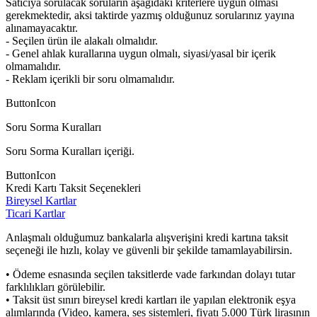
Satıcıya sorulacak soruların aşağıdaki kriterlere uygun olması
gerekmektedir, aksi taktirde yazmış olduğunuz sorularınız yayına
alınamayacaktır.
- Seçilen ürün ile alakalı olmalıdır.
- Genel ahlak kurallarına uygun olmalı, siyasi/yasal bir içerik
olmamalıdır.
- Reklam içerikli bir soru olmamalıdır.
ButtonIcon
Soru Sorma Kuralları
Soru Sorma Kuralları içeriği.
ButtonIcon
Kredi Kartı Taksit Seçenekleri
Bireysel Kartlar
Ticari Kartlar
Anlaşmalı olduğumuz bankalarla alışverişini kredi kartına taksit
seçeneği ile hızlı, kolay ve güvenli bir şekilde tamamlayabilirsin.
• Ödeme esnasında seçilen taksitlerde vade farkından dolayı tutar
farklılıkları görülebilir.
• Taksit üst sınırı bireysel kredi kartları ile yapılan elektronik eşya
alımlarında (Video, kamera, ses sistemleri, fiyatı 5.000 Türk lirasının