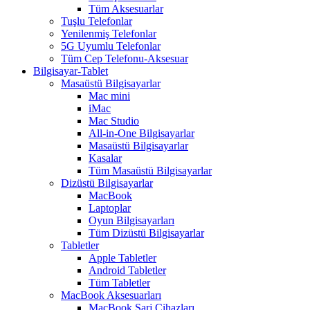
Tüm Aksesuarlar
Tuşlu Telefonlar
Yenilenmiş Telefonlar
5G Uyumlu Telefonlar
Tüm Cep Telefonu-Aksesuar
Bilgisayar-Tablet
Masaüstü Bilgisayarlar
Mac mini
iMac
Mac Studio
All-in-One Bilgisayarlar
Masaüstü Bilgisayarlar
Kasalar
Tüm Masaüstü Bilgisayarlar
Dizüstü Bilgisayarlar
MacBook
Laptoplar
Oyun Bilgisayarları
Tüm Dizüstü Bilgisayarlar
Tabletler
Apple Tabletler
Android Tabletler
Tüm Tabletler
MacBook Aksesuarları
MacBook Şarj Cihazları