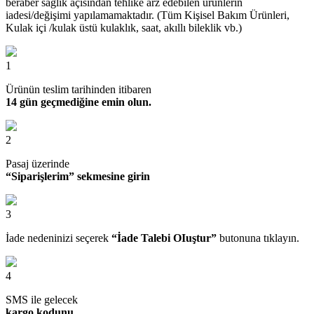
beraber sağlık açısından tehlike arz edebilen ürünlerin
iadesi/değişimi yapılamamaktadır. (Tüm Kişisel Bakım Ürünleri,
Kulak içi /kulak üstü kulaklık, saat, akıllı bileklik vb.)
1
Ürünün teslim tarihinden itibaren
14 gün geçmediğine emin olun.
2
Pasaj üzerinde
“Siparişlerim” sekmesine girin
3
İade nedeninizi seçerek
“İade Talebi OIuştur”
butonuna tıklayın.
4
SMS ile gelecek
kargo kodunu