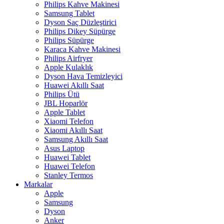
Philips Kahve Makinesi
Samsung Tablet
Dyson Saç Düzleştirici
Philips Dikey Süpürge
Philips Süpürge
Karaca Kahve Makinesi
Philips Airfryer
Apple Kulaklık
Dyson Hava Temizleyici
Huawei Akıllı Saat
Philips Ütü
JBL Hoparlör
Apple Tablet
Xiaomi Telefon
Xiaomi Akıllı Saat
Samsung Akıllı Saat
Asus Laptop
Huawei Tablet
Huawei Telefon
Stanley Termos
Markalar
Apple
Samsung
Dyson
Anker