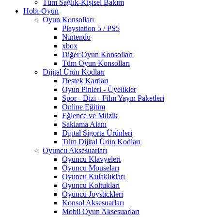
Tüm Sağlık-Kişisel Bakım
Hobi-Oyun
Oyun Konsolları
Playstation 5 / PS5
Nintendo
xbox
Diğer Oyun Konsolları
Tüm Oyun Konsolları
Dijital Ürün Kodları
Destek Kartları
Oyun Pinleri - Üyelikler
Spor - Dizi - Film Yayın Paketleri
Online Eğitim
Eğlence ve Müzik
Saklama Alanı
Dijital Sigorta Ürünleri
Tüm Dijital Ürün Kodları
Oyuncu Aksesuarları
Oyuncu Klavyeleri
Oyuncu Mouseları
Oyuncu Kulaklıkları
Oyuncu Koltukları
Oyuncu Joystickleri
Konsol Aksesuarları
Mobil Oyun Aksesuarları