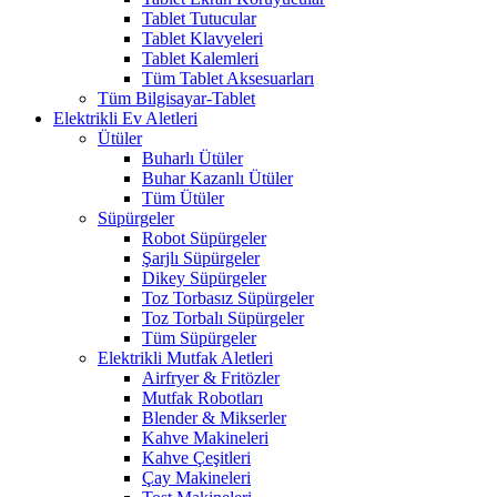
Tablet Tutucular
Tablet Klavyeleri
Tablet Kalemleri
Tüm Tablet Aksesuarları
Tüm Bilgisayar-Tablet
Elektrikli Ev Aletleri
Ütüler
Buharlı Ütüler
Buhar Kazanlı Ütüler
Tüm Ütüler
Süpürgeler
Robot Süpürgeler
Şarjlı Süpürgeler
Dikey Süpürgeler
Toz Torbasız Süpürgeler
Toz Torbalı Süpürgeler
Tüm Süpürgeler
Elektrikli Mutfak Aletleri
Airfryer & Fritözler
Mutfak Robotları
Blender & Mikserler
Kahve Makineleri
Kahve Çeşitleri
Çay Makineleri