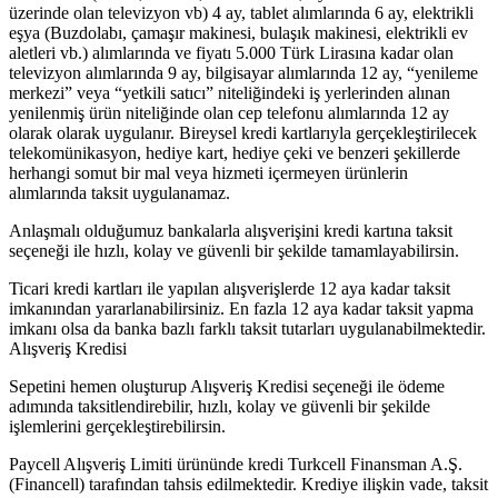
üzerinde olan televizyon vb) 4 ay, tablet alımlarında 6 ay, elektrikli
eşya (Buzdolabı, çamaşır makinesi, bulaşık makinesi, elektrikli ev
aletleri vb.) alımlarında ve fiyatı 5.000 Türk Lirasına kadar olan
televizyon alımlarında 9 ay, bilgisayar alımlarında 12 ay, “yenileme
merkezi” veya “yetkili satıcı” niteliğindeki iş yerlerinden alınan
yenilenmiş ürün niteliğinde olan cep telefonu alımlarında 12 ay
olarak olarak uygulanır. Bireysel kredi kartlarıyla gerçekleştirilecek
telekomünikasyon, hediye kart, hediye çeki ve benzeri şekillerde
herhangi somut bir mal veya hizmeti içermeyen ürünlerin
alımlarında taksit uygulanamaz.
Anlaşmalı olduğumuz bankalarla alışverişini kredi kartına taksit
seçeneği ile hızlı, kolay ve güvenli bir şekilde tamamlayabilirsin.
Ticari kredi kartları ile yapılan alışverişlerde 12 aya kadar taksit
imkanından yararlanabilirsiniz. En fazla 12 aya kadar taksit yapma
imkanı olsa da banka bazlı farklı taksit tutarları uygulanabilmektedir.
Alışveriş Kredisi
Sepetini hemen oluşturup Alışveriş Kredisi seçeneği ile ödeme
adımında taksitlendirebilir, hızlı, kolay ve güvenli bir şekilde
işlemlerini gerçekleştirebilirsin.
Paycell Alışveriş Limiti ürününde kredi Turkcell Finansman A.Ş.
(Financell) tarafından tahsis edilmektedir. Krediye ilişkin vade, taksit