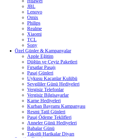
Huawei
JBL
Lenovo
Omix
Philips
Realme
Xiaomi
TCL
Sony
Özel Günler & Kampanyalar
Apple Eğitim
Düğün ve Çeyiz Paketleri
Fırsatlar Pasajı
Pasaj Günleri
Uykusu Kaçanlar Kulübü
Sevgililer Günü Hediyeleri
Vergisiz Telefonlar
Vergisiz Bilgisayarlar
Karne Hediyeleri
Kurban Bayramı Kampanyası
Resmi Tatil Günleri
Pasaj Ödeme Teklifleri
Anneler Günü Hediyeleri
Babalar Günü
Taksitli Harikalar Diyarı