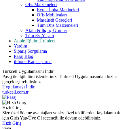
Ofis Malzemeleri
Evrak İmha Makineleri
Ofis Mobilyaları
Masaüstü Gereçleri
Tüm Ofis Malzemeleri
Akıllı & İlginç Ürünler
Tüm Ev-Yaşam
Apple Eğitim Ürünleri
Yardım
Sipariş Sorgulama
Pasaj Blog
iPhone Karşılaştırma
Turkcell Uygulamasını İndir
Pasaj ile ilgili tüm işlemlerinizi Turkcell Uygulamasından hızlıca
gerçekleştirebilirsiniz.
Uygulamayı İndir
turkcell.com.tr
Hızlı Giriş
Size özel ödeme avantajları ve size özel tekliflerden faydalanmak
için Giriş Yap/Üye Ol seçeneği ile devam edebilirsiniz.
Hızlı Giriş
veya