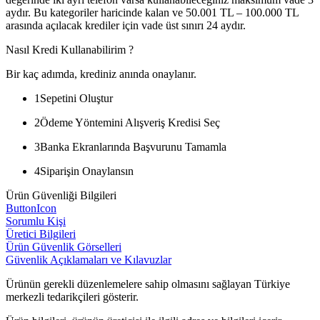
aydır. Bu kategoriler haricinde kalan ve 50.001 TL – 100.000 TL
arasında açılacak krediler için vade üst sınırı 24 aydır.
Nasıl Kredi Kullanabilirim ?
Bir kaç adımda, krediniz anında onaylanır.
1
Sepetini Oluştur
2
Ödeme Yöntemini Alışveriş Kredisi Seç
3
Banka Ekranlarında Başvurunu Tamamla
4
Siparişin Onaylansın
Ürün Güvenliği Bilgileri
ButtonIcon
Sorumlu Kişi
Üretici Bilgileri
Ürün Güvenlik Görselleri
Güvenlik Açıklamaları ve Kılavuzlar
Ürünün gerekli düzenlemelere sahip olmasını sağlayan Türkiye
merkezli tedarikçileri gösterir.