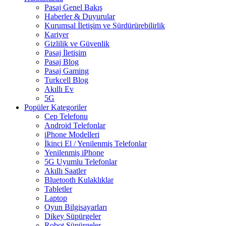
Pasaj Genel Bakış
Haberler & Duyurular
Kurumsal İletişim ve Sürdürürebilirlik
Kariyer
Gizlilik ve Güvenlik
Pasaj İletişim
Pasaj Blog
Pasaj Gaming
Turkcell Blog
Akıllı Ev
5G
Popüler Kategoriler
Cep Telefonu
Android Telefonlar
iPhone Modelleri
İkinci El / Yenilenmiş Telefonlar
Yenilenmiş iPhone
5G Uyumlu Telefonlar
Akıllı Saatler
Bluetooth Kulaklıklar
Tabletler
Laptop
Oyun Bilgisayarları
Dikey Süpürgeler
Robot Süpürgeler