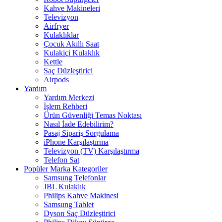
Kahve Makineleri
Televizyon
Airfryer
Kulaklıklar
Çocuk Akıllı Saat
Kulakiçi Kulaklık
Kettle
Saç Düzleştirici
Airpods
Yardım
Yardım Merkezi
İşlem Rehberi
Ürün Güvenliği Temas Noktası
Nasıl İade Edebilirim?
Pasaj Sipariş Sorgulama
iPhone Karşılaştırma
Televizyon (TV) Karşılaştırma
Telefon Sat
Popüler Marka Kategoriler
Samsung Telefonlar
JBL Kulaklık
Philips Kahve Makinesi
Samsung Tablet
Dyson Saç Düzleştirici