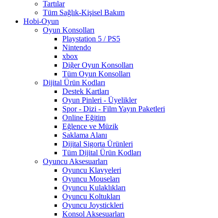
Tartılar
Tüm Sağlık-Kişisel Bakım
Hobi-Oyun
Oyun Konsolları
Playstation 5 / PS5
Nintendo
xbox
Diğer Oyun Konsolları
Tüm Oyun Konsolları
Dijital Ürün Kodları
Destek Kartları
Oyun Pinleri - Üyelikler
Spor - Dizi - Film Yayın Paketleri
Online Eğitim
Eğlence ve Müzik
Saklama Alanı
Dijital Sigorta Ürünleri
Tüm Dijital Ürün Kodları
Oyuncu Aksesuarları
Oyuncu Klavyeleri
Oyuncu Mouseları
Oyuncu Kulaklıkları
Oyuncu Koltukları
Oyuncu Joystickleri
Konsol Aksesuarları