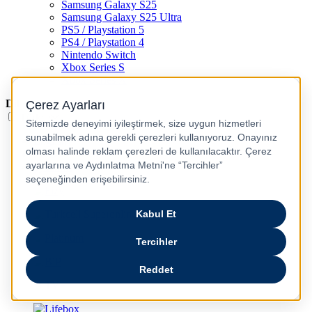
Samsung Galaxy S25
Samsung Galaxy S25 Ultra
PS5 / Playstation 5
PS4 / Playstation 4
Nintendo Switch
Xbox Series S
Xbox Series X
Dil
Türkçe
English
عربى
русский