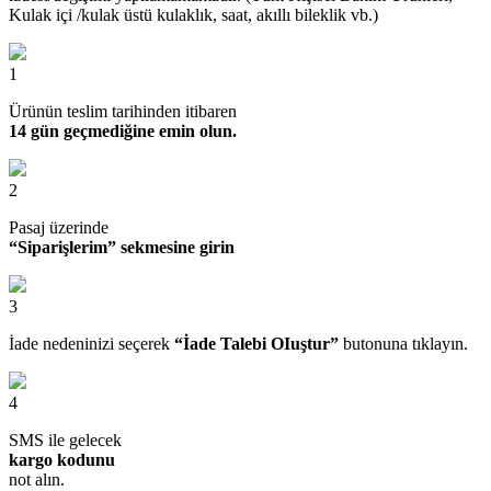
Kulak içi /kulak üstü kulaklık, saat, akıllı bileklik vb.)
1
Ürünün teslim tarihinden itibaren
14 gün geçmediğine emin olun.
2
Pasaj üzerinde
“Siparişlerim” sekmesine girin
3
İade nedeninizi seçerek
“İade Talebi OIuştur”
butonuna tıklayın.
4
SMS ile gelecek
kargo kodunu
not alın.