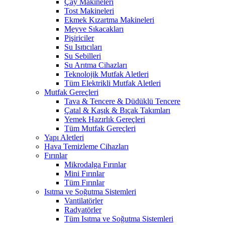
Çay Makineleri
Tost Makineleri
Ekmek Kızartma Makineleri
Meyve Sıkacakları
Pişiriciler
Su Isıtıcıları
Su Sebilleri
Su Arıtma Cihazları
Teknolojik Mutfak Aletleri
Tüm Elektrikli Mutfak Aletleri
Mutfak Gereçleri
Tava & Tencere & Düdüklü Tencere
Çatal & Kaşık & Bıçak Takımları
Yemek Hazırlık Gereçleri
Tüm Mutfak Gereçleri
Yapı Aletleri
Hava Temizleme Cihazları
Fırınlar
Mikrodalga Fırınlar
Mini Fırınlar
Tüm Fırınlar
Isıtma ve Soğutma Sistemleri
Vantilatörler
Radyatörler
Tüm Isıtma ve Soğutma Sistemleri