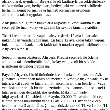
olarak olarak uygulanır. Bireysel kredi kartlarıyla gerçekleştirilecek
telekomünikasyon, hediye kart, hediye çeki ve benzeri şekillerde
herhangi somut bir mal veya hizmeti içermeyen ürünlerin
alımlarında taksit uygulanamaz.
Anlaşmalı olduğumuz bankalarla alışverişini kredi kartına taksit
seçeneği ile hızlı, kolay ve güvenli bir şekilde tamamlayabilirsin.
Ticari kredi kartları ile yapılan alışverişlerde 12 aya kadar taksit
imkanından yararlanabilirsiniz. En fazla 12 aya kadar taksit yapma
imkanı olsa da banka bazlı farklı taksit tutarları uygulanabilmektedir.
Alışveriş Kredisi
Sepetini hemen oluşturup Alışveriş Kredisi seçeneği ile ödeme
adımında taksitlendirebilir, hızlı, kolay ve güvenli bir şekilde
işlemlerini gerçekleştirebilirsin.
Paycell Alışveriş Limiti ürününde kredi Turkcell Finansman A.Ş.
(Financell) tarafından tahsis edilmektedir. Krediye ilişkin vade, taksit
tutarı, taksit adedi ve faiz oranı Financell tarafından belirlenir. Vade
ve taksit tutarları tek bir ürün üzerinden hesaplanmış olup sepetteki
tutar üzerinden değişiklik gösterebilir. Maksimum vade
bilgisayarlarda 12, tabletlerde 6 aydır. 20.000 TL ve altındaki cep
telefonlarında maksimum vade 12 ay, 20.000 TL üzerindeki cep
telefonlarında 3 aydır. Örneğin, sepetinizde 22.600 TL ve 19.500 TL
değerinde iki ayrı telefon varsa kullanabileceğiniz maksimum vade 3