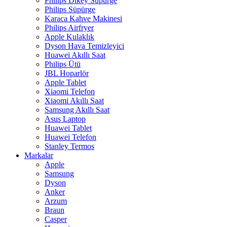
Philips Dikey Süpürge
Philips Süpürge
Karaca Kahve Makinesi
Philips Airfryer
Apple Kulaklık
Dyson Hava Temizleyici
Huawei Akıllı Saat
Philips Ütü
JBL Hoparlör
Apple Tablet
Xiaomi Telefon
Xiaomi Akıllı Saat
Samsung Akıllı Saat
Asus Laptop
Huawei Tablet
Huawei Telefon
Stanley Termos
Markalar
Apple
Samsung
Dyson
Anker
Arzum
Braun
Casper