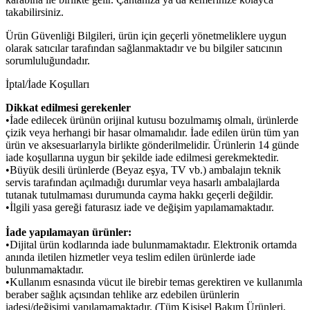
takabilirsiniz.
Ürün Güvenliği Bilgileri, ürün için geçerli yönetmeliklere uygun
olarak satıcılar tarafından sağlanmaktadır ve bu bilgiler satıcının
sorumluluğundadır.
İptal/İade Koşulları
Dikkat edilmesi gerekenler
•İade edilecek ürünün orijinal kutusu bozulmamış olmalı, ürünlerde
çizik veya herhangi bir hasar olmamalıdır. İade edilen ürün tüm yan
ürün ve aksesuarlarıyla birlikte gönderilmelidir. Ürünlerin 14 günde
iade koşullarına uygun bir şekilde iade edilmesi gerekmektedir.
•Büyük desili ürünlerde (Beyaz eşya, TV vb.) ambalajın teknik
servis tarafından açılmadığı durumlar veya hasarlı ambalajlarda
tutanak tutulmaması durumunda cayma hakkı geçerli değildir.
•İlgili yasa gereği faturasız iade ve değişim yapılamamaktadır.
İade yapılamayan ürünler:
•Dijital ürün kodlarında iade bulunmamaktadır. Elektronik ortamda
anında iletilen hizmetler veya teslim edilen ürünlerde iade
bulunmamaktadır.
•Kullanım esnasında vücut ile birebir temas gerektiren ve kullanımla
beraber sağlık açısından tehlike arz edebilen ürünlerin
iadesi/değişimi yapılamamaktadır. (Tüm Kişisel Bakım Ürünleri,