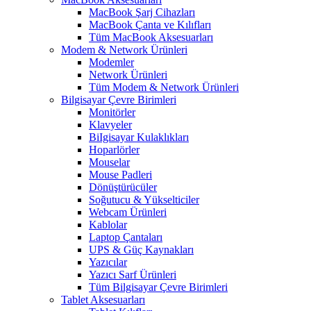
MacBook Şarj Cihazları
MacBook Çanta ve Kılıfları
Tüm MacBook Aksesuarları
Modem & Network Ürünleri
Modemler
Network Ürünleri
Tüm Modem & Network Ürünleri
Bilgisayar Çevre Birimleri
Monitörler
Klavyeler
BiIgisayar Kulaklıkları
Hoparlörler
Mouselar
Mouse Padleri
Dönüştürücüler
Soğutucu & Yükselticiler
Webcam Ürünleri
Kablolar
Laptop Çantaları
UPS & Güç Kaynakları
Yazıcılar
Yazıcı Sarf Ürünleri
Tüm Bilgisayar Çevre Birimleri
Tablet Aksesuarları