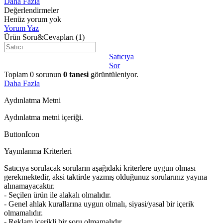
Daha Fazla
Değerlendirmeler
Henüz yorum yok
Yorum Yaz
Ürün Soru&Cevapları
(1)
Satıcıya
Sor
Toplam
0
sorunun
0
tanesi
görüntüleniyor.
Daha Fazla
Aydınlatma Metni
Aydınlatma metni içeriği.
ButtonIcon
Yayınlanma Kriterleri
Satıcıya sorulacak soruların aşağıdaki kriterlere uygun olması
gerekmektedir, aksi taktirde yazmış olduğunuz sorularınız yayına
alınamayacaktır.
- Seçilen ürün ile alakalı olmalıdır.
- Genel ahlak kurallarına uygun olmalı, siyasi/yasal bir içerik
olmamalıdır.
- Reklam içerikli bir soru olmamalıdır.