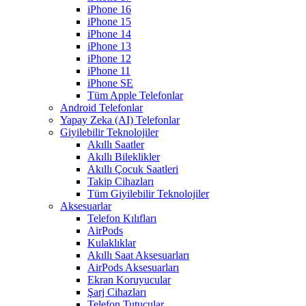
iPhone 16
iPhone 15
iPhone 14
iPhone 13
iPhone 12
iPhone 11
iPhone SE
Tüm Apple Telefonlar
Android Telefonlar
Yapay Zeka (AI) Telefonlar
Giyilebilir Teknolojiler
Akıllı Saatler
Akıllı Bileklikler
Akıllı Çocuk Saatleri
Takip Cihazları
Tüm Giyilebilir Teknolojiler
Aksesuarlar
Telefon Kılıfları
AirPods
Kulaklıklar
Akıllı Saat Aksesuarları
AirPods Aksesuarları
Ekran Koruyucular
Şarj Cihazları
Telefon Tutucular