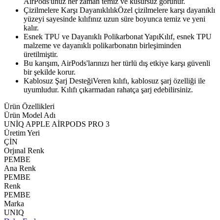
AirPods'unuz her zaman temiz ve kusursuz görünür.
Çizilmelere Karşı DayanıklılıkÖzel çizilmelere karşı dayanıklı
yüzeyi sayesinde kılıfınız uzun süre boyunca temiz ve yeni
kalır.
Esnek TPU ve Dayanıklı Polikarbonat YapıKılıf, esnek TPU
malzeme ve dayanıklı polikarbonatın birleşiminden
üretilmiştir.
Bu karışım, AirPods'larınızı her türlü dış etkiye karşı güvenli
bir şekilde korur.
Kablosuz Şarj DesteğiVeren kılıfı, kablosuz şarj özelliği ile
uyumludur. Kılıfı çıkarmadan rahatça şarj edebilirsiniz.
Ürün Özellikleri
Ürün Model Adı
UNİQ APPLE AİRPODS PRO 3
Üretim Yeri
ÇİN
Orjınal Renk
PEMBE
Ana Renk
PEMBE
Renk
PEMBE
Marka
UNIQ