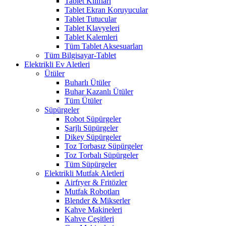
Tablet Kılıfları
Tablet Ekran Koruyucular
Tablet Tutucular
Tablet Klavyeleri
Tablet Kalemleri
Tüm Tablet Aksesuarları
Tüm Bilgisayar-Tablet
Elektrikli Ev Aletleri
Ütüler
Buharlı Ütüler
Buhar Kazanlı Ütüler
Tüm Ütüler
Süpürgeler
Robot Süpürgeler
Şarjlı Süpürgeler
Dikey Süpürgeler
Toz Torbasız Süpürgeler
Toz Torbalı Süpürgeler
Tüm Süpürgeler
Elektrikli Mutfak Aletleri
Airfryer & Fritözler
Mutfak Robotları
Blender & Mikserler
Kahve Makineleri
Kahve Çeşitleri