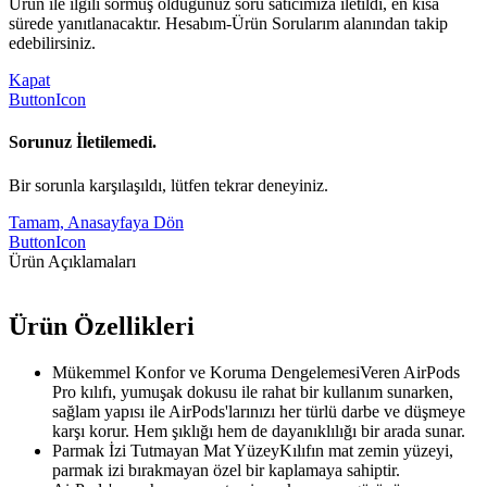
Ürün ile ilgili sormuş olduğunuz soru satıcımıza iletildi, en kısa
sürede yanıtlanacaktır. Hesabım-Ürün Sorularım alanından takip
edebilirsiniz.
Kapat
ButtonIcon
Sorunuz İletilemedi.
Bir sorunla karşılaşıldı, lütfen tekrar deneyiniz.
Tamam, Anasayfaya Dön
ButtonIcon
Ürün Açıklamaları
Ürün Özellikleri
Mükemmel Konfor ve Koruma DengelemesiVeren AirPods
Pro kılıfı, yumuşak dokusu ile rahat bir kullanım sunarken,
sağlam yapısı ile AirPods'larınızı her türlü darbe ve düşmeye
karşı korur. Hem şıklığı hem de dayanıklılığı bir arada sunar.
Parmak İzi Tutmayan Mat YüzeyKılıfın mat zemin yüzeyi,
parmak izi bırakmayan özel bir kaplamaya sahiptir.