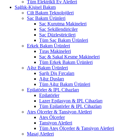
Tüm Elektrikli Ev Aletleri
Sağlık-Kişisel Bakım
Cilt Bakım Teknolojileri
Saç Bakım Ürünleri
Saç Kurutma Makineleri
Saç Şekillendiriciler
Saç Düzleştiricileri
Tüm Saç Bakım Ürünleri
Erkek Bakım Ürünleri
Tıraş Makineleri
Saç & Sakal Kesme Makineleri
Tüm Erkek Bakım Ürünleri
Ağız Bakım Ürünleri
Şarjlı Diş Fırçaları
Ağız Duşları
Tüm Ağız Bakım Ürünleri
Epilatörler & IPL Cihazları
Epilatörler
Lazer Epilasyon & IPL Cihazları
Tüm Epilatörler & IPL Cihazları
Ateş Ölçerler & Tansiyon Aletleri
Ateş Ölçerler
Tansiyon Aletleri
Tüm Ateş Ölçerler & Tansiyon Aletleri
Masaj Aletleri