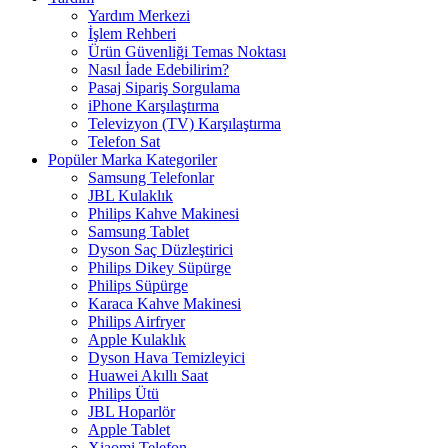
Yardım Merkezi
İşlem Rehberi
Ürün Güvenliği Temas Noktası
Nasıl İade Edebilirim?
Pasaj Sipariş Sorgulama
iPhone Karşılaştırma
Televizyon (TV) Karşılaştırma
Telefon Sat
Popüler Marka Kategoriler
Samsung Telefonlar
JBL Kulaklık
Philips Kahve Makinesi
Samsung Tablet
Dyson Saç Düzleştirici
Philips Dikey Süpürge
Philips Süpürge
Karaca Kahve Makinesi
Philips Airfryer
Apple Kulaklık
Dyson Hava Temizleyici
Huawei Akıllı Saat
Philips Ütü
JBL Hoparlör
Apple Tablet
Xiaomi Telefon