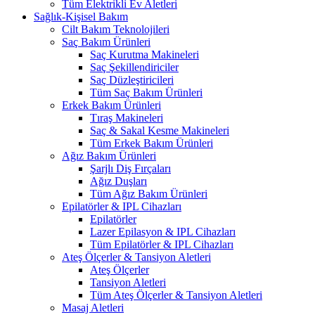
Tüm Elektrikli Ev Aletleri
Sağlık-Kişisel Bakım
Cilt Bakım Teknolojileri
Saç Bakım Ürünleri
Saç Kurutma Makineleri
Saç Şekillendiriciler
Saç Düzleştiricileri
Tüm Saç Bakım Ürünleri
Erkek Bakım Ürünleri
Tıraş Makineleri
Saç & Sakal Kesme Makineleri
Tüm Erkek Bakım Ürünleri
Ağız Bakım Ürünleri
Şarjlı Diş Fırçaları
Ağız Duşları
Tüm Ağız Bakım Ürünleri
Epilatörler & IPL Cihazları
Epilatörler
Lazer Epilasyon & IPL Cihazları
Tüm Epilatörler & IPL Cihazları
Ateş Ölçerler & Tansiyon Aletleri
Ateş Ölçerler
Tansiyon Aletleri
Tüm Ateş Ölçerler & Tansiyon Aletleri
Masaj Aletleri