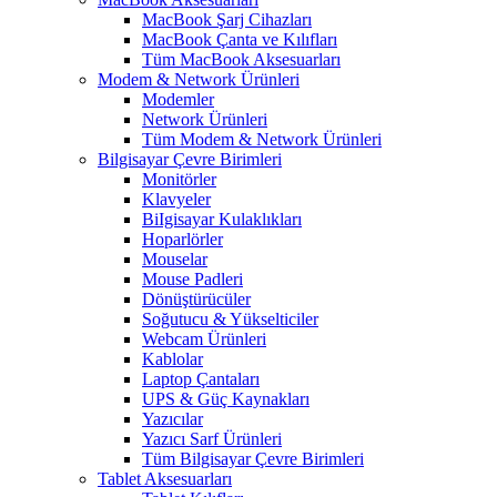
MacBook Şarj Cihazları
MacBook Çanta ve Kılıfları
Tüm MacBook Aksesuarları
Modem & Network Ürünleri
Modemler
Network Ürünleri
Tüm Modem & Network Ürünleri
Bilgisayar Çevre Birimleri
Monitörler
Klavyeler
BiIgisayar Kulaklıkları
Hoparlörler
Mouselar
Mouse Padleri
Dönüştürücüler
Soğutucu & Yükselticiler
Webcam Ürünleri
Kablolar
Laptop Çantaları
UPS & Güç Kaynakları
Yazıcılar
Yazıcı Sarf Ürünleri
Tüm Bilgisayar Çevre Birimleri
Tablet Aksesuarları