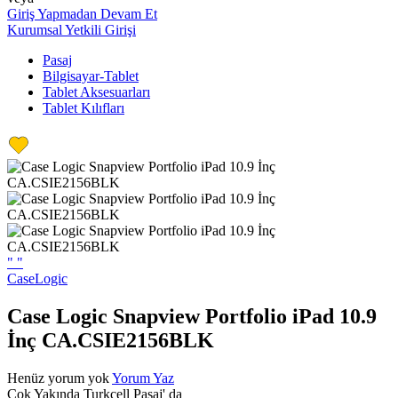
Giriş Yapmadan Devam Et
Kurumsal Yetkili Girişi
Pasaj
Bilgisayar-Tablet
Tablet Aksesuarları
Tablet Kılıfları
"
"
CaseLogic
Case Logic Snapview Portfolio iPad 10.9
İnç CA.CSIE2156BLK
Henüz yorum yok
Yorum Yaz
Çok Yakında Turkcell Pasaj' da