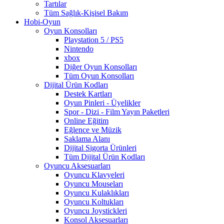
Tartılar
Tüm Sağlık-Kişisel Bakım
Hobi-Oyun
Oyun Konsolları
Playstation 5 / PS5
Nintendo
xbox
Diğer Oyun Konsolları
Tüm Oyun Konsolları
Dijital Ürün Kodları
Destek Kartları
Oyun Pinleri - Üyelikler
Spor - Dizi - Film Yayın Paketleri
Online Eğitim
Eğlence ve Müzik
Saklama Alanı
Dijital Sigorta Ürünleri
Tüm Dijital Ürün Kodları
Oyuncu Aksesuarları
Oyuncu Klavyeleri
Oyuncu Mouseları
Oyuncu Kulaklıkları
Oyuncu Koltukları
Oyuncu Joystickleri
Konsol Aksesuarları