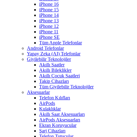
iPhone 16
iPhone 15
iPhone 14
iPhone 13
iPhone 12
iPhone 11
iPhone SE
Tüm Apple Telefonlar
Android Telefonlar
Yapay Zeka (AI) Telefonlar
Giyilebilir Teknolojiler
Akıllı Saatler
Akıllı Bileklikler
Akıllı Çocuk Saatleri
Takip Cihazları
Tüm Giyilebilir Teknolojiler
Aksesuarlar
Telefon Kılıfları
AirPods
Kulaklıklar
Akıllı Saat Aksesuarları
AirPods Aksesuarları
Ekran Koruyucular
Şarj Cihazları
Telefon Tutucular