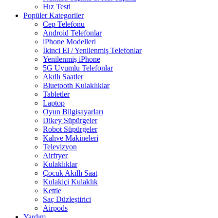
Hız Testi
Popüler Kategoriler
Cep Telefonu
Android Telefonlar
iPhone Modelleri
İkinci El / Yenilenmiş Telefonlar
Yenilenmiş iPhone
5G Uyumlu Telefonlar
Akıllı Saatler
Bluetooth Kulaklıklar
Tabletler
Laptop
Oyun Bilgisayarları
Dikey Süpürgeler
Robot Süpürgeler
Kahve Makineleri
Televizyon
Airfryer
Kulaklıklar
Çocuk Akıllı Saat
Kulakiçi Kulaklık
Kettle
Saç Düzleştirici
Airpods
Yardım