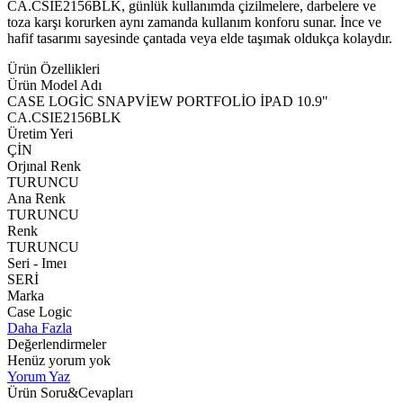
CA.CSIE2156BLK, günlük kullanımda çizilmelere, darbelere ve
toza karşı korurken aynı zamanda kullanım konforu sunar. İnce ve
hafif tasarımı sayesinde çantada veya elde taşımak oldukça kolaydır.
Ürün Özellikleri
Ürün Model Adı
CASE LOGİC SNAPVİEW PORTFOLİO İPAD 10.9"
CA.CSIE2156BLK
Üretim Yeri
ÇİN
Orjınal Renk
TURUNCU
Ana Renk
TURUNCU
Renk
TURUNCU
Seri - Imeı
SERİ
Marka
Case Logic
Daha Fazla
Değerlendirmeler
Henüz yorum yok
Yorum Yaz
Ürün Soru&Cevapları