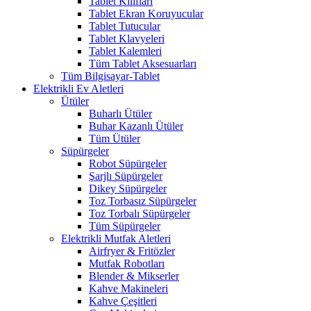
Tablet Kılıfları
Tablet Ekran Koruyucular
Tablet Tutucular
Tablet Klavyeleri
Tablet Kalemleri
Tüm Tablet Aksesuarları
Tüm Bilgisayar-Tablet
Elektrikli Ev Aletleri
Ütüler
Buharlı Ütüler
Buhar Kazanlı Ütüler
Tüm Ütüler
Süpürgeler
Robot Süpürgeler
Şarjlı Süpürgeler
Dikey Süpürgeler
Toz Torbasız Süpürgeler
Toz Torbalı Süpürgeler
Tüm Süpürgeler
Elektrikli Mutfak Aletleri
Airfryer & Fritözler
Mutfak Robotları
Blender & Mikserler
Kahve Makineleri
Kahve Çeşitleri