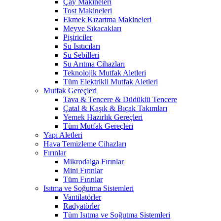
Çay Makineleri
Tost Makineleri
Ekmek Kızartma Makineleri
Meyve Sıkacakları
Pişiriciler
Su Isıtıcıları
Su Sebilleri
Su Arıtma Cihazları
Teknolojik Mutfak Aletleri
Tüm Elektrikli Mutfak Aletleri
Mutfak Gereçleri
Tava & Tencere & Düdüklü Tencere
Çatal & Kaşık & Bıçak Takımları
Yemek Hazırlık Gereçleri
Tüm Mutfak Gereçleri
Yapı Aletleri
Hava Temizleme Cihazları
Fırınlar
Mikrodalga Fırınlar
Mini Fırınlar
Tüm Fırınlar
Isıtma ve Soğutma Sistemleri
Vantilatörler
Radyatörler
Tüm Isıtma ve Soğutma Sistemleri