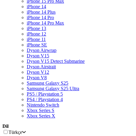
iPhone 15 Pro Max
iPhone 14
iPhone 14 Plus
iPhone 14 Pro
iPhone 14 Pro Max
iPhone 13
iPhone 12
iPhone 11
iPhone SE
Dyson Airwrap
Dyson V15
Dyson V15 Detect Submarine
Dyson Airstrait
Dyson V12
Dyson V8
Samsung Galaxy S25
Samsung Galaxy S25 Ultra
PS5 / Playstation 5
PS4 / Playstation 4
Nintendo Switch
Xbox Series S
Xbox Series X
Dil
Türkçe