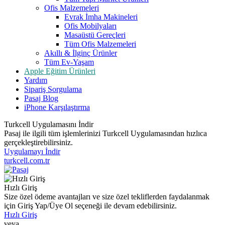
Ofis Malzemeleri
Evrak İmha Makineleri
Ofis Mobilyaları
Masaüstü Gereçleri
Tüm Ofis Malzemeleri
Akıllı & İlginç Ürünler
Tüm Ev-Yaşam
Apple Eğitim Ürünleri
Yardım
Sipariş Sorgulama
Pasaj Blog
iPhone Karşılaştırma
Turkcell Uygulamasını İndir
Pasaj ile ilgili tüm işlemlerinizi Turkcell Uygulamasından hızlıca
gerçekleştirebilirsiniz.
Uygulamayı İndir
turkcell.com.tr
Hızlı Giriş
Size özel ödeme avantajları ve size özel tekliflerden faydalanmak
için Giriş Yap/Üye Ol seçeneği ile devam edebilirsiniz.
Hızlı Giriş
veya