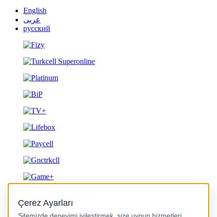
English
عربى
русский