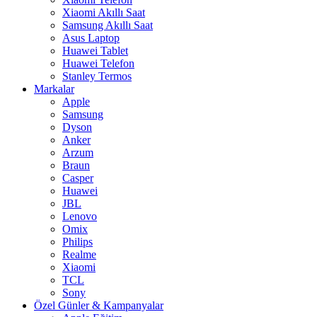
Xiaomi Akıllı Saat
Samsung Akıllı Saat
Asus Laptop
Huawei Tablet
Huawei Telefon
Stanley Termos
Markalar
Apple
Samsung
Dyson
Anker
Arzum
Braun
Casper
Huawei
JBL
Lenovo
Omix
Philips
Realme
Xiaomi
TCL
Sony
Özel Günler & Kampanyalar