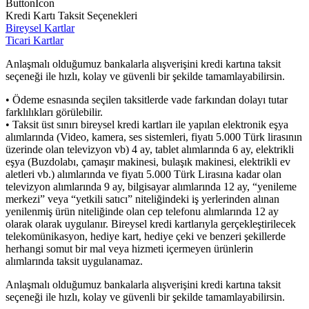
ButtonIcon
Kredi Kartı Taksit Seçenekleri
Bireysel Kartlar
Ticari Kartlar
Anlaşmalı olduğumuz bankalarla alışverişini kredi kartına taksit
seçeneği ile hızlı, kolay ve güvenli bir şekilde tamamlayabilirsin.
• Ödeme esnasında seçilen taksitlerde vade farkından dolayı tutar
farklılıkları görülebilir.
• Taksit üst sınırı bireysel kredi kartları ile yapılan elektronik eşya
alımlarında (Video, kamera, ses sistemleri, fiyatı 5.000 Türk lirasının
üzerinde olan televizyon vb) 4 ay, tablet alımlarında 6 ay, elektrikli
eşya (Buzdolabı, çamaşır makinesi, bulaşık makinesi, elektrikli ev
aletleri vb.) alımlarında ve fiyatı 5.000 Türk Lirasına kadar olan
televizyon alımlarında 9 ay, bilgisayar alımlarında 12 ay, “yenileme
merkezi” veya “yetkili satıcı” niteliğindeki iş yerlerinden alınan
yenilenmiş ürün niteliğinde olan cep telefonu alımlarında 12 ay
olarak olarak uygulanır. Bireysel kredi kartlarıyla gerçekleştirilecek
telekomünikasyon, hediye kart, hediye çeki ve benzeri şekillerde
herhangi somut bir mal veya hizmeti içermeyen ürünlerin
alımlarında taksit uygulanamaz.
Anlaşmalı olduğumuz bankalarla alışverişini kredi kartına taksit
seçeneği ile hızlı, kolay ve güvenli bir şekilde tamamlayabilirsin.