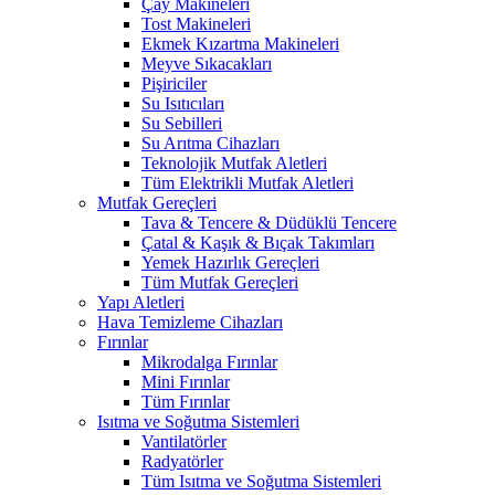
Çay Makineleri
Tost Makineleri
Ekmek Kızartma Makineleri
Meyve Sıkacakları
Pişiriciler
Su Isıtıcıları
Su Sebilleri
Su Arıtma Cihazları
Teknolojik Mutfak Aletleri
Tüm Elektrikli Mutfak Aletleri
Mutfak Gereçleri
Tava & Tencere & Düdüklü Tencere
Çatal & Kaşık & Bıçak Takımları
Yemek Hazırlık Gereçleri
Tüm Mutfak Gereçleri
Yapı Aletleri
Hava Temizleme Cihazları
Fırınlar
Mikrodalga Fırınlar
Mini Fırınlar
Tüm Fırınlar
Isıtma ve Soğutma Sistemleri
Vantilatörler
Radyatörler
Tüm Isıtma ve Soğutma Sistemleri