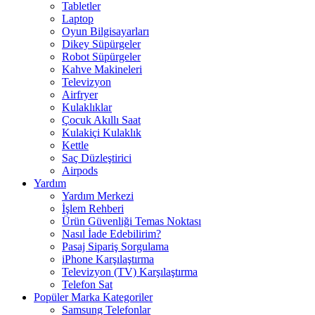
Tabletler
Laptop
Oyun Bilgisayarları
Dikey Süpürgeler
Robot Süpürgeler
Kahve Makineleri
Televizyon
Airfryer
Kulaklıklar
Çocuk Akıllı Saat
Kulakiçi Kulaklık
Kettle
Saç Düzleştirici
Airpods
Yardım
Yardım Merkezi
İşlem Rehberi
Ürün Güvenliği Temas Noktası
Nasıl İade Edebilirim?
Pasaj Sipariş Sorgulama
iPhone Karşılaştırma
Televizyon (TV) Karşılaştırma
Telefon Sat
Popüler Marka Kategoriler
Samsung Telefonlar