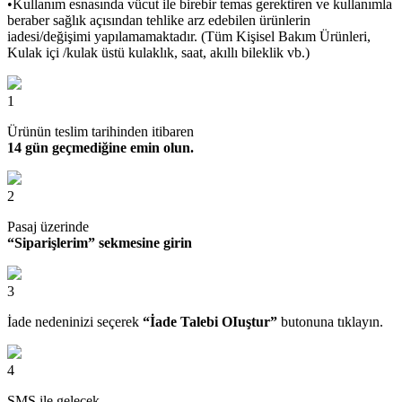
•Kullanım esnasında vücut ile birebir temas gerektiren ve kullanımla
beraber sağlık açısından tehlike arz edebilen ürünlerin
iadesi/değişimi yapılamamaktadır. (Tüm Kişisel Bakım Ürünleri,
Kulak içi /kulak üstü kulaklık, saat, akıllı bileklik vb.)
1
Ürünün teslim tarihinden itibaren
14 gün geçmediğine emin olun.
2
Pasaj üzerinde
“Siparişlerim” sekmesine girin
3
İade nedeninizi seçerek
“İade Talebi OIuştur”
butonuna tıklayın.
4
SMS ile gelecek