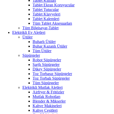
Tablet Kılıfları
Tablet Ekran Koruyucular
Tablet Tutucular
Tablet Klavyeleri
Tablet Kalemleri
Tüm Tablet Aksesuarları
Tüm Bilgisayar-Tablet
Elektrikli Ev Aletleri
Ütüler
Buharlı Ütüler
Buhar Kazanlı Ütüler
Tüm Ütüler
Süpürgeler
Robot Süpürgeler
Şarjlı Süpürgeler
Dikey Süpürgeler
Toz Torbasız Süpürgeler
Toz Torbalı Süpürgeler
Tüm Süpürgeler
Elektrikli Mutfak Aletleri
Airfryer & Fritözler
Mutfak Robotları
Blender & Mikserler
Kahve Makineleri
Kahve Çeşitleri