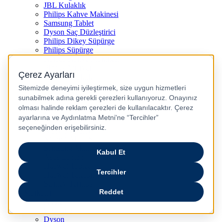
JBL Kulaklık
Philips Kahve Makinesi
Samsung Tablet
Dyson Saç Düzleştirici
Philips Dikey Süpürge
Philips Süpürge
Karaca Kahve Makinesi
Philips Airfryer
Apple Kulaklık
Dyson Hava Temizleyici
Huawei Akıllı Saat
Philips Ütü
JBL Hoparlör
Apple Tablet
Xiaomi Telefon
Xiaomi Akıllı Saat
Samsung Akıllı Saat
Asus Laptop
Huawei Tablet
Huawei Telefon
Stanley Termos
Markalar
Apple
Samsung
Dyson