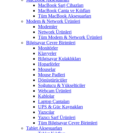
MacBook Şarj Cihazları
MacBook Çanta ve Kılıfları
Tüm MacBook Aksesuarları
Modem & Network Ürünleri
Modemler
Network Ürünleri
Tüm Modem & Network Ürünleri
Bilgisayar Çevre Birimleri
Monitörler
Klavyeler
BiIgisayar Kulaklıkları
Hoparlörler
Mouselar
Mouse Padleri
Dönüştürücüler
Soğutucu & Yükselticiler
Webcam Ürünleri
Kablolar
Laptop Çantaları
UPS & Güç Kaynakları
Yazıcılar
Yazıcı Sarf Ürünleri
Tüm Bilgisayar Çevre Birimleri
Tablet Aksesuarları