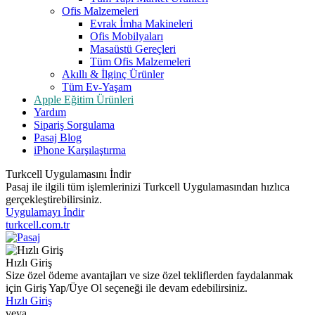
Ofis Malzemeleri
Evrak İmha Makineleri
Ofis Mobilyaları
Masaüstü Gereçleri
Tüm Ofis Malzemeleri
Akıllı & İlginç Ürünler
Tüm Ev-Yaşam
Apple Eğitim Ürünleri
Yardım
Sipariş Sorgulama
Pasaj Blog
iPhone Karşılaştırma
Turkcell Uygulamasını İndir
Pasaj ile ilgili tüm işlemlerinizi Turkcell Uygulamasından hızlıca
gerçekleştirebilirsiniz.
Uygulamayı İndir
turkcell.com.tr
Hızlı Giriş
Size özel ödeme avantajları ve size özel tekliflerden faydalanmak
için Giriş Yap/Üye Ol seçeneği ile devam edebilirsiniz.
Hızlı Giriş
veya