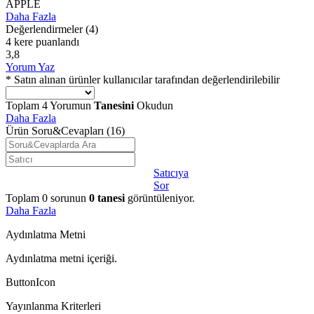
APPLE
Daha Fazla
Değerlendirmeler
(4)
4 kere puanlandı
3,8
Yorum Yaz
* Satın alınan ürünler kullanıcılar tarafından değerlendirilebilir
Toplam
4
Yorumun
Tanesini
Okudun
Daha Fazla
Ürün Soru&Cevapları
(16)
Satıcıya
Sor
Toplam
0
sorunun
0
tanesi
görüntüleniyor.
Daha Fazla
Aydınlatma Metni
Aydınlatma metni içeriği.
ButtonIcon
Yayınlanma Kriterleri