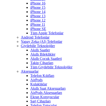
iPhone 16
iPhone 15
iPhone 14
iPhone 13
iPhone 12
iPhone 11
iPhone SE
Tüm Apple Telefonlar
Android Telefonlar
Yapay Zeka (AI) Telefonlar
Giyilebilir Teknolojiler
Akıllı Saatler
Akıllı Bileklikler
Akıllı Çocuk Saatleri
Takip Cihazları
Tüm Giyilebilir Teknolojiler
Aksesuarlar
Telefon Kılıfları
AirPods
Kulaklıklar
Akıllı Saat Aksesuarları
AirPods Aksesuarları
Ekran Koruyucular
Şarj Cihazları
Telefon Tutucular