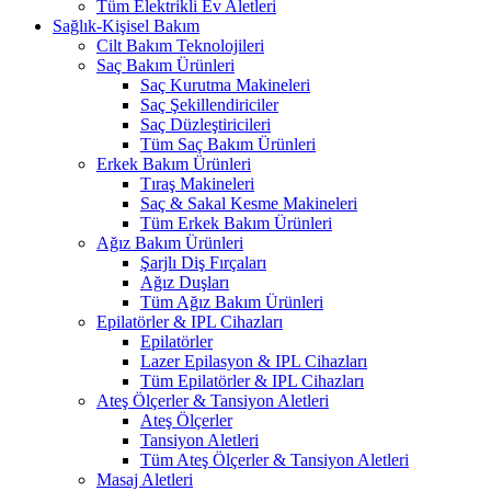
Tüm Elektrikli Ev Aletleri
Sağlık-Kişisel Bakım
Cilt Bakım Teknolojileri
Saç Bakım Ürünleri
Saç Kurutma Makineleri
Saç Şekillendiriciler
Saç Düzleştiricileri
Tüm Saç Bakım Ürünleri
Erkek Bakım Ürünleri
Tıraş Makineleri
Saç & Sakal Kesme Makineleri
Tüm Erkek Bakım Ürünleri
Ağız Bakım Ürünleri
Şarjlı Diş Fırçaları
Ağız Duşları
Tüm Ağız Bakım Ürünleri
Epilatörler & IPL Cihazları
Epilatörler
Lazer Epilasyon & IPL Cihazları
Tüm Epilatörler & IPL Cihazları
Ateş Ölçerler & Tansiyon Aletleri
Ateş Ölçerler
Tansiyon Aletleri
Tüm Ateş Ölçerler & Tansiyon Aletleri
Masaj Aletleri