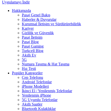
Uygulamayı İndir
Hakkımızda
Pasaj Genel Bakış
Haberler & Duyurular
Kurumsal İletişim ve Sürdürürebilirlik
Kariyer
Gizlilik ve Güvenlik
Pasaj İletişim
Pasaj Blog
Pasaj Gaming
Turkcell Blog
Akıllı Ev
5G
Numara Taşıma & Hat Taşıma
Hız Testi
Popüler Kategoriler
Cep Telefonu
Android Telefonlar
iPhone Modelleri
İkinci El / Yenilenmiş Telefonlar
Yenilenmiş iPhone
5G Uyumlu Telefonlar
Akıllı Saatler
Bluetooth Kulaklıklar