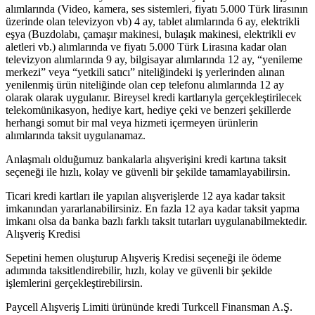
alımlarında (Video, kamera, ses sistemleri, fiyatı 5.000 Türk lirasının
üzerinde olan televizyon vb) 4 ay, tablet alımlarında 6 ay, elektrikli
eşya (Buzdolabı, çamaşır makinesi, bulaşık makinesi, elektrikli ev
aletleri vb.) alımlarında ve fiyatı 5.000 Türk Lirasına kadar olan
televizyon alımlarında 9 ay, bilgisayar alımlarında 12 ay, “yenileme
merkezi” veya “yetkili satıcı” niteliğindeki iş yerlerinden alınan
yenilenmiş ürün niteliğinde olan cep telefonu alımlarında 12 ay
olarak olarak uygulanır. Bireysel kredi kartlarıyla gerçekleştirilecek
telekomünikasyon, hediye kart, hediye çeki ve benzeri şekillerde
herhangi somut bir mal veya hizmeti içermeyen ürünlerin
alımlarında taksit uygulanamaz.
Anlaşmalı olduğumuz bankalarla alışverişini kredi kartına taksit
seçeneği ile hızlı, kolay ve güvenli bir şekilde tamamlayabilirsin.
Ticari kredi kartları ile yapılan alışverişlerde 12 aya kadar taksit
imkanından yararlanabilirsiniz. En fazla 12 aya kadar taksit yapma
imkanı olsa da banka bazlı farklı taksit tutarları uygulanabilmektedir.
Alışveriş Kredisi
Sepetini hemen oluşturup Alışveriş Kredisi seçeneği ile ödeme
adımında taksitlendirebilir, hızlı, kolay ve güvenli bir şekilde
işlemlerini gerçekleştirebilirsin.
Paycell Alışveriş Limiti ürününde kredi Turkcell Finansman A.Ş.