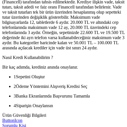
(Financell) tarafından tahsis edilmektedir. Krediye ilişkin vade, taksit
tutarı, taksit adedi ve faiz oranı Financell tarafından belirlenir. Vade
ve taksit tutarları tek bir ürün üzerinden hesaplanmış olup sepetteki
tutar üzerinden değişiklik gösterebilir. Maksimum vade
bilgisayarlarda 12, tabletlerde 6 aydır. 20.000 TL ve altındaki cep
telefonlarında maksimum vade 12 ay, 20.000 TL üzerindeki cep
telefonlarında 3 aydır. Örneğin, sepetinizde 22.600 TL ve 19.500 TL
değerinde iki ayrı telefon varsa kullanabileceğiniz maksimum vade 3
aydır. Bu kategoriler haricinde kalan ve 50.001 TL – 100.000 TL
arasında açılacak krediler için vade üst sınırı 24 aydır.
Nasıl Kredi Kullanabilirim ?
Bir kaç adımda, krediniz anında onaylanır.
1
Sepetini Oluştur
2
Ödeme Yöntemini Alışveriş Kredisi Seç
3
Banka Ekranlarında Başvurunu Tamamla
4
Siparişin Onaylansın
Ürün Güvenliği Bilgileri
ButtonIcon
Sorumlu Kişi