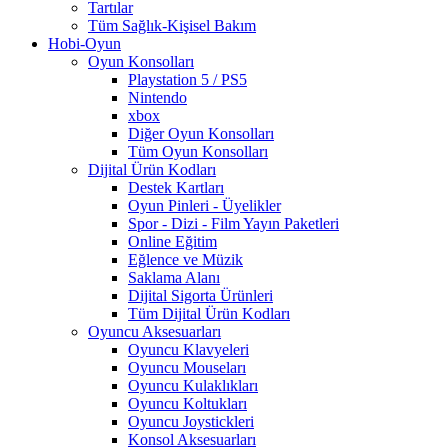
Tartılar
Tüm Sağlık-Kişisel Bakım
Hobi-Oyun
Oyun Konsolları
Playstation 5 / PS5
Nintendo
xbox
Diğer Oyun Konsolları
Tüm Oyun Konsolları
Dijital Ürün Kodları
Destek Kartları
Oyun Pinleri - Üyelikler
Spor - Dizi - Film Yayın Paketleri
Online Eğitim
Eğlence ve Müzik
Saklama Alanı
Dijital Sigorta Ürünleri
Tüm Dijital Ürün Kodları
Oyuncu Aksesuarları
Oyuncu Klavyeleri
Oyuncu Mouseları
Oyuncu Kulaklıkları
Oyuncu Koltukları
Oyuncu Joystickleri
Konsol Aksesuarları