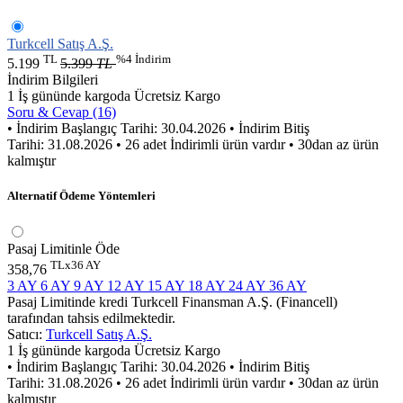
Turkcell Satış A.Ş.
TL
%4 İndirim
5.199
5.399
TL
İndirim Bilgileri
1 İş gününde kargoda
Ücretsiz Kargo
Soru & Cevap (16)
• İndirim Başlangıç Tarihi: 30.04.2026
• İndirim Bitiş
Tarihi: 31.08.2026
• 26 adet İndirimli ürün vardır
• 30dan az ürün
kalmıştır
Alternatif Ödeme Yöntemleri
Pasaj Limitinle Öde
TLx36 AY
358,76
3 AY
6 AY
9 AY
12 AY
15 AY
18 AY
24 AY
36 AY
Pasaj Limitinde kredi Turkcell Finansman A.Ş. (Financell)
tarafından tahsis edilmektedir.
Satıcı:
Turkcell Satış A.Ş.
1 İş gününde kargoda
Ücretsiz Kargo
• İndirim Başlangıç Tarihi: 30.04.2026
• İndirim Bitiş
Tarihi: 31.08.2026
• 26 adet İndirimli ürün vardır
• 30dan az ürün
kalmıştır