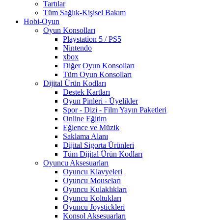
Tartılar
Tüm Sağlık-Kişisel Bakım
Hobi-Oyun
Oyun Konsolları
Playstation 5 / PS5
Nintendo
xbox
Diğer Oyun Konsolları
Tüm Oyun Konsolları
Dijital Ürün Kodları
Destek Kartları
Oyun Pinleri - Üyelikler
Spor - Dizi - Film Yayın Paketleri
Online Eğitim
Eğlence ve Müzik
Saklama Alanı
Dijital Sigorta Ürünleri
Tüm Dijital Ürün Kodları
Oyuncu Aksesuarları
Oyuncu Klavyeleri
Oyuncu Mouseları
Oyuncu Kulaklıkları
Oyuncu Koltukları
Oyuncu Joystickleri
Konsol Aksesuarları