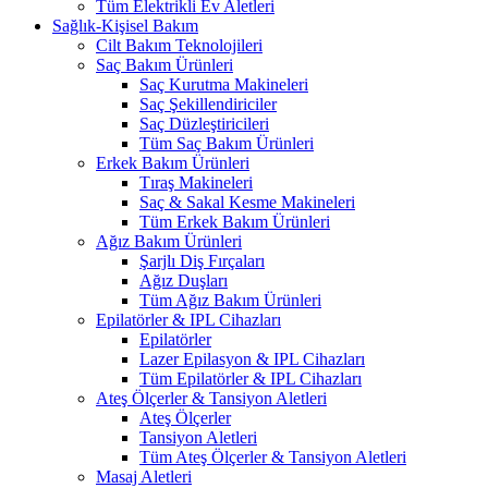
Tüm Elektrikli Ev Aletleri
Sağlık-Kişisel Bakım
Cilt Bakım Teknolojileri
Saç Bakım Ürünleri
Saç Kurutma Makineleri
Saç Şekillendiriciler
Saç Düzleştiricileri
Tüm Saç Bakım Ürünleri
Erkek Bakım Ürünleri
Tıraş Makineleri
Saç & Sakal Kesme Makineleri
Tüm Erkek Bakım Ürünleri
Ağız Bakım Ürünleri
Şarjlı Diş Fırçaları
Ağız Duşları
Tüm Ağız Bakım Ürünleri
Epilatörler & IPL Cihazları
Epilatörler
Lazer Epilasyon & IPL Cihazları
Tüm Epilatörler & IPL Cihazları
Ateş Ölçerler & Tansiyon Aletleri
Ateş Ölçerler
Tansiyon Aletleri
Tüm Ateş Ölçerler & Tansiyon Aletleri
Masaj Aletleri