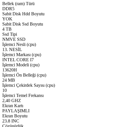
Bellek (ram) Türü
DDR5
Sabit Disk Hdd Boyutu
YOK
Sabit Disk Ssd Boyutu
4 TB
Ssd Tipi
NMVE SSD
İşlemci Nesli (cpu)
13. NESİL
İşlemci Markası (cpu)
INTEL CORE I7
İşlemci Modeli (cpu)
13620H
İşlemci Ön Belleği (cpu)
24 MB
İşlemci Çekirdek Sayısı (cpu)
10
İşlemci Temel Frekansı
2,40 GHZ
Ekran Kartı
PAYLAŞIMLI
Ekran Boyutu
23.8 INC
Çözünürlük