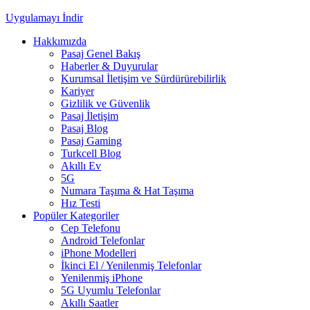
Uygulamayı İndir
Hakkımızda
Pasaj Genel Bakış
Haberler & Duyurular
Kurumsal İletişim ve Sürdürürebilirlik
Kariyer
Gizlilik ve Güvenlik
Pasaj İletişim
Pasaj Blog
Pasaj Gaming
Turkcell Blog
Akıllı Ev
5G
Numara Taşıma & Hat Taşıma
Hız Testi
Popüler Kategoriler
Cep Telefonu
Android Telefonlar
iPhone Modelleri
İkinci El / Yenilenmiş Telefonlar
Yenilenmiş iPhone
5G Uyumlu Telefonlar
Akıllı Saatler