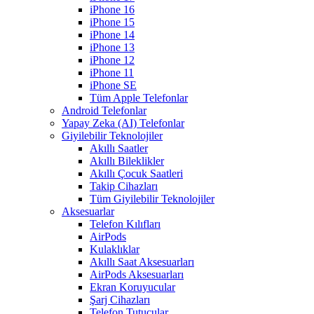
iPhone 16
iPhone 15
iPhone 14
iPhone 13
iPhone 12
iPhone 11
iPhone SE
Tüm Apple Telefonlar
Android Telefonlar
Yapay Zeka (AI) Telefonlar
Giyilebilir Teknolojiler
Akıllı Saatler
Akıllı Bileklikler
Akıllı Çocuk Saatleri
Takip Cihazları
Tüm Giyilebilir Teknolojiler
Aksesuarlar
Telefon Kılıfları
AirPods
Kulaklıklar
Akıllı Saat Aksesuarları
AirPods Aksesuarları
Ekran Koruyucular
Şarj Cihazları
Telefon Tutucular