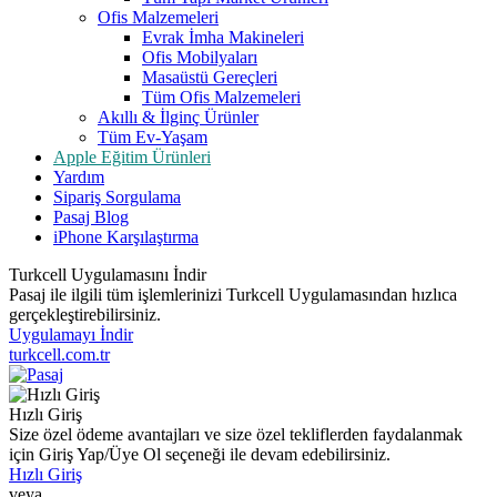
Ofis Malzemeleri
Evrak İmha Makineleri
Ofis Mobilyaları
Masaüstü Gereçleri
Tüm Ofis Malzemeleri
Akıllı & İlginç Ürünler
Tüm Ev-Yaşam
Apple Eğitim Ürünleri
Yardım
Sipariş Sorgulama
Pasaj Blog
iPhone Karşılaştırma
Turkcell Uygulamasını İndir
Pasaj ile ilgili tüm işlemlerinizi Turkcell Uygulamasından hızlıca
gerçekleştirebilirsiniz.
Uygulamayı İndir
turkcell.com.tr
Hızlı Giriş
Size özel ödeme avantajları ve size özel tekliflerden faydalanmak
için Giriş Yap/Üye Ol seçeneği ile devam edebilirsiniz.
Hızlı Giriş
veya