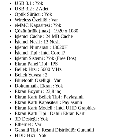
USB 3.1 : Yok
USB 3.2 : 2 Adet
Optik Sürücü : Yok
Wireless Özelliği : Var
eMMC Kapasitesi : Yok
Çözünürlük (max) : 1920 x 1080
İşlemci Cache : 24 MB Cache
İşlemci Nesli : 13.Nesil
İşlemci Numarası : 13620H
İşlemci Tipi : Intel Core i7
İşletim Sistemi : Yok (Free Dos)
Ekran Panel Tipi : IPS
Bellek Hızı : 5600 MHz
Bellek Yuvası : 2
Bluetooth Özelliği : Var
Dokunmatik Ekran : Yok
Ekran Boyutu : 23,8 inç
Ekran Kartı Bellek Tipi : Paylaşımlı
Ekran Kartı Kapasitesi : Paylaşımlı
Ekran Kartı Modeli : Intel UHD Graphics
Ekran Kartı Tipi : Dahili Ekran Kartı
3D Desteği : Yok
Ethernet : Var
Garanti Tipi : Resmi Distribütör Garantili
HDD Hızı : Yok