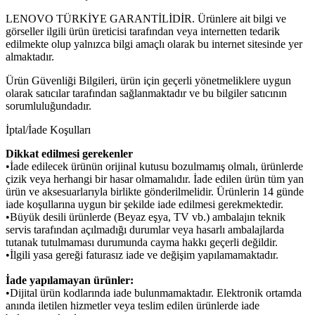
LENOVO TÜRKİYE GARANTİLİDİR. Ürünlere ait bilgi ve
görseller ilgili ürün üreticisi tarafından veya internetten tedarik
edilmekte olup yalnızca bilgi amaçlı olarak bu internet sitesinde yer
almaktadır.
Ürün Güvenliği Bilgileri, ürün için geçerli yönetmeliklere uygun
olarak satıcılar tarafından sağlanmaktadır ve bu bilgiler satıcının
sorumluluğundadır.
İptal/İade Koşulları
Dikkat edilmesi gerekenler
•İade edilecek ürünün orijinal kutusu bozulmamış olmalı, ürünlerde
çizik veya herhangi bir hasar olmamalıdır. İade edilen ürün tüm yan
ürün ve aksesuarlarıyla birlikte gönderilmelidir. Ürünlerin 14 günde
iade koşullarına uygun bir şekilde iade edilmesi gerekmektedir.
•Büyük desili ürünlerde (Beyaz eşya, TV vb.) ambalajın teknik
servis tarafından açılmadığı durumlar veya hasarlı ambalajlarda
tutanak tutulmaması durumunda cayma hakkı geçerli değildir.
•İlgili yasa gereği faturasız iade ve değişim yapılamamaktadır.
İade yapılamayan ürünler:
•Dijital ürün kodlarında iade bulunmamaktadır. Elektronik ortamda
anında iletilen hizmetler veya teslim edilen ürünlerde iade