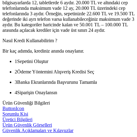
bilgisayarlarda 12, tabletlerde 6 aydır. 20.000 TL ve altındaki cep
telefonlarında maksimum vade 12 ay, 20.000 TL üzerindeki cep
telefonlarında 3 aydır. Örneğin, sepetinizde 22.600 TL ve 19.500 TL
değerinde iki ayrı telefon varsa kullanabileceğiniz maksimum vade 3
aydır. Bu kategoriler haricinde kalan ve 50.001 TL – 100.000 TL
arasında açılacak krediler için vade üst sınırı 24 aydır.
Nasıl Kredi Kullanabilirim ?
Bir kaç adımda, krediniz anında onaylanır.
1
Sepetini Oluştur
2
Ödeme Yöntemini Alışveriş Kredisi Seç
3
Banka Ekranlarında Başvurunu Tamamla
4
Siparişin Onaylansın
Ürün Güvenliği Bilgileri
ButtonIcon
Sorumlu Kişi
Üretici Bilgileri
Ürün Güvenlik Görselleri
Güvenlik Açıklamaları ve Kılavuzlar