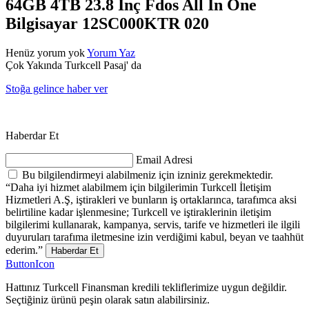
64GB 4TB 23.8 İnç Fdos All In One
Bilgisayar 12SC000KTR 020
Henüz yorum yok
Yorum Yaz
Çok Yakında Turkcell Pasaj' da
Stoğa gelince haber ver
Haberdar Et
Email Adresi
Bu bilgilendirmeyi alabilmeniz için izniniz gerekmektedir.
“Daha iyi hizmet alabilmem için bilgilerimin Turkcell İletişim
Hizmetleri A.Ş, iştirakleri ve bunların iş ortaklarınca, tarafımca aksi
belirtiline kadar işlenmesine; Turkcell ve iştiraklerinin iletişim
bilgilerimi kullanarak, kampanya, servis, tarife ve hizmetleri ile ilgili
duyuruları tarafıma iletmesine izin verdiğimi kabul, beyan ve taahhüt
ederim.”
Haberdar Et
ButtonIcon
Hattınız Turkcell Finansman kredili tekliflerimize uygun değildir.
Seçtiğiniz ürünü peşin olarak satın alabilirsiniz.