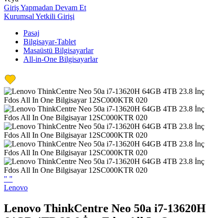
Giriş Yapmadan Devam Et
Kurumsal Yetkili Girişi
Pasaj
Bilgisayar-Tablet
Masaüstü Bilgisayarlar
All-in-One Bilgisayarlar
"
"
Lenovo
Lenovo ThinkCentre Neo 50a i7-13620H