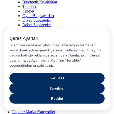
Bluetooth Kulaklıklar
Tabletler
Laptop
Oyun Bilgisayarları
Dikey Süpürgeler
Robot Süpürgeler
Kahve Makineleri
Televizyon
Airfryer
Kulaklıklar
Çocuk Akıllı Saat
Kulakiçi Kulaklık
Kettle
Saç Düzleştirici
Airpods
Yardım
Yardım Merkezi
İşlem Rehberi
Ürün Güvenliği Temas Noktası
Nasıl İade Edebilirim?
Pasaj Sipariş Sorgulama
iPhone Karşılaştırma
Televizyon (TV) Karşılaştırma
Telefon Sat
Popüler Marka Kategoriler