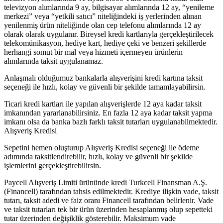
televizyon alımlarında 9 ay, bilgisayar alımlarında 12 ay, “yenileme
merkezi” veya “yetkili satıcı” niteliğindeki iş yerlerinden alınan
yenilenmiş ürün niteliğinde olan cep telefonu alımlarında 12 ay
olarak olarak uygulanır. Bireysel kredi kartlarıyla gerçekleştirilecek
telekomünikasyon, hediye kart, hediye çeki ve benzeri şekillerde
herhangi somut bir mal veya hizmeti içermeyen ürünlerin
alımlarında taksit uygulanamaz.
Anlaşmalı olduğumuz bankalarla alışverişini kredi kartına taksit
seçeneği ile hızlı, kolay ve güvenli bir şekilde tamamlayabilirsin.
Ticari kredi kartları ile yapılan alışverişlerde 12 aya kadar taksit
imkanından yararlanabilirsiniz. En fazla 12 aya kadar taksit yapma
imkanı olsa da banka bazlı farklı taksit tutarları uygulanabilmektedir.
Alışveriş Kredisi
Sepetini hemen oluşturup Alışveriş Kredisi seçeneği ile ödeme
adımında taksitlendirebilir, hızlı, kolay ve güvenli bir şekilde
işlemlerini gerçekleştirebilirsin.
Paycell Alışveriş Limiti ürününde kredi Turkcell Finansman A.Ş.
(Financell) tarafından tahsis edilmektedir. Krediye ilişkin vade, taksit
tutarı, taksit adedi ve faiz oranı Financell tarafından belirlenir. Vade
ve taksit tutarları tek bir ürün üzerinden hesaplanmış olup sepetteki
tutar üzerinden değişiklik gösterebilir. Maksimum vade