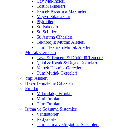
Çay Makineleri
Tost Makineleri
Ekmek Kızartma Makineleri
Meyve Sıkacakları
Pişiriciler
Su Isıtıcıları
Su Sebilleri
Su Arıtma Cihazları
Teknolojik Mutfak Aletleri
Tüm Elektrikli Mutfak Aletleri
Mutfak Gereçleri
Tava & Tencere & Düdüklü Tencere
Çatal & Kaşık & Bıçak Takımları
Yemek Hazırlık Gereçleri
Tüm Mutfak Gereçleri
Yapı Aletleri
Hava Temizleme Cihazları
Fırınlar
Mikrodalga Fırınlar
Mini Fırınlar
Tüm Fırınlar
Isıtma ve Soğutma Sistemleri
Vantilatörler
Radyatörler
Tüm Isıtma ve Soğutma Sistemleri