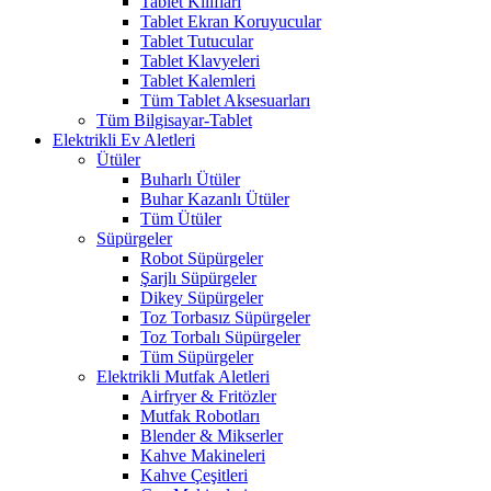
Tablet Kılıfları
Tablet Ekran Koruyucular
Tablet Tutucular
Tablet Klavyeleri
Tablet Kalemleri
Tüm Tablet Aksesuarları
Tüm Bilgisayar-Tablet
Elektrikli Ev Aletleri
Ütüler
Buharlı Ütüler
Buhar Kazanlı Ütüler
Tüm Ütüler
Süpürgeler
Robot Süpürgeler
Şarjlı Süpürgeler
Dikey Süpürgeler
Toz Torbasız Süpürgeler
Toz Torbalı Süpürgeler
Tüm Süpürgeler
Elektrikli Mutfak Aletleri
Airfryer & Fritözler
Mutfak Robotları
Blender & Mikserler
Kahve Makineleri
Kahve Çeşitleri