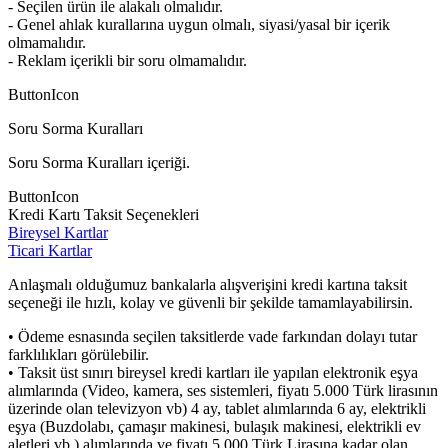
- Seçilen ürün ile alakalı olmalıdır.
- Genel ahlak kurallarına uygun olmalı, siyasi/yasal bir içerik
olmamalıdır.
- Reklam içerikli bir soru olmamalıdır.
ButtonIcon
Soru Sorma Kuralları
Soru Sorma Kuralları içeriği.
ButtonIcon
Kredi Kartı Taksit Seçenekleri
Bireysel Kartlar
Ticari Kartlar
Anlaşmalı olduğumuz bankalarla alışverişini kredi kartına taksit
seçeneği ile hızlı, kolay ve güvenli bir şekilde tamamlayabilirsin.
• Ödeme esnasında seçilen taksitlerde vade farkından dolayı tutar
farklılıkları görülebilir.
• Taksit üst sınırı bireysel kredi kartları ile yapılan elektronik eşya
alımlarında (Video, kamera, ses sistemleri, fiyatı 5.000 Türk lirasının
üzerinde olan televizyon vb) 4 ay, tablet alımlarında 6 ay, elektrikli
eşya (Buzdolabı, çamaşır makinesi, bulaşık makinesi, elektrikli ev
aletleri vb.) alımlarında ve fiyatı 5.000 Türk Lirasına kadar olan