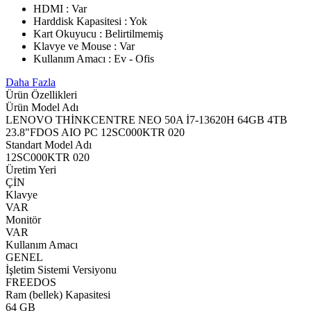
HDMI : Var
Harddisk Kapasitesi : Yok
Kart Okuyucu : Belirtilmemiş
Klavye ve Mouse : Var
Kullanım Amacı : Ev - Ofis
Daha Fazla
Ürün Özellikleri
Ürün Model Adı
LENOVO THİNKCENTRE NEO 50A İ7-13620H 64GB 4TB
23.8"FDOS AIO PC 12SC000KTR 020
Standart Model Adı
12SC000KTR 020
Üretim Yeri
ÇİN
Klavye
VAR
Monitör
VAR
Kullanım Amacı
GENEL
İşletim Sistemi Versiyonu
FREEDOS
Ram (bellek) Kapasitesi
64 GB