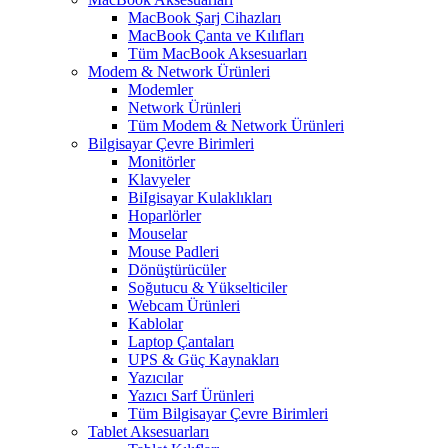
MacBook Şarj Cihazları
MacBook Çanta ve Kılıfları
Tüm MacBook Aksesuarları
Modem & Network Ürünleri
Modemler
Network Ürünleri
Tüm Modem & Network Ürünleri
Bilgisayar Çevre Birimleri
Monitörler
Klavyeler
BiIgisayar Kulaklıkları
Hoparlörler
Mouselar
Mouse Padleri
Dönüştürücüler
Soğutucu & Yükselticiler
Webcam Ürünleri
Kablolar
Laptop Çantaları
UPS & Güç Kaynakları
Yazıcılar
Yazıcı Sarf Ürünleri
Tüm Bilgisayar Çevre Birimleri
Tablet Aksesuarları