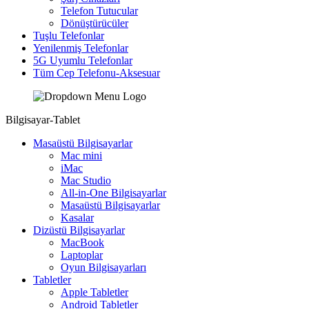
Telefon Tutucular
Dönüştürücüler
Tuşlu Telefonlar
Yenilenmiş Telefonlar
5G Uyumlu Telefonlar
Tüm Cep Telefonu-Aksesuar
Bilgisayar-Tablet
Masaüstü Bilgisayarlar
Mac mini
iMac
Mac Studio
All-in-One Bilgisayarlar
Masaüstü Bilgisayarlar
Kasalar
Dizüstü Bilgisayarlar
MacBook
Laptoplar
Oyun Bilgisayarları
Tabletler
Apple Tabletler
Android Tabletler