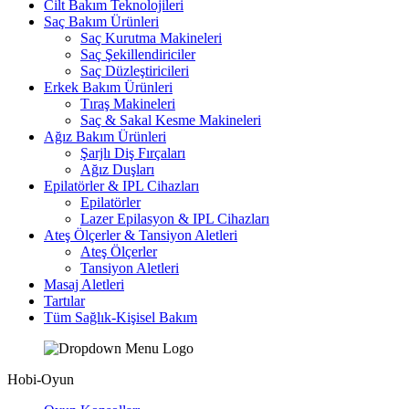
Cilt Bakım Teknolojileri
Saç Bakım Ürünleri
Saç Kurutma Makineleri
Saç Şekillendiriciler
Saç Düzleştiricileri
Erkek Bakım Ürünleri
Tıraş Makineleri
Saç & Sakal Kesme Makineleri
Ağız Bakım Ürünleri
Şarjlı Diş Fırçaları
Ağız Duşları
Epilatörler & IPL Cihazları
Epilatörler
Lazer Epilasyon & IPL Cihazları
Ateş Ölçerler & Tansiyon Aletleri
Ateş Ölçerler
Tansiyon Aletleri
Masaj Aletleri
Tartılar
Tüm Sağlık-Kişisel Bakım
Hobi-Oyun