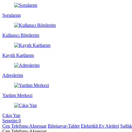
Sorularım
Kullanıcı Bilgilerim
Kayıtlı Kartlarım
Adreslerim
Yardım Merkezi
Çıkış Yap
Sepetim
0
Cep Telefonu-Aksesuar
Bilgisayar-Tablet
Elektrikli Ev Aletleri
Sağlı
Cep Telefonu-Aksesuar