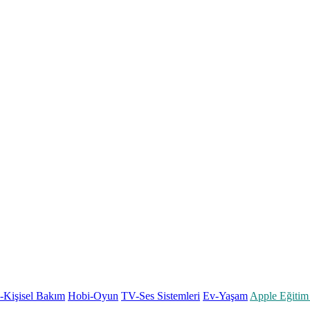
k-Kişisel Bakım
Hobi-Oyun
TV-Ses Sistemleri
Ev-Yaşam
Apple Eğitim