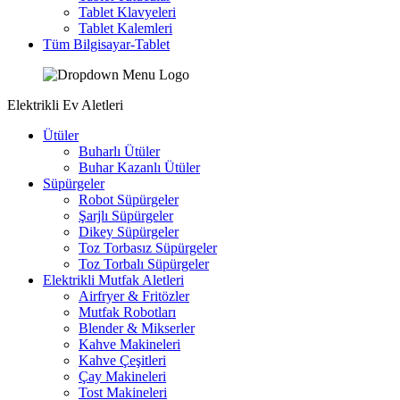
Tablet Klavyeleri
Tablet Kalemleri
Tüm Bilgisayar-Tablet
Elektrikli Ev Aletleri
Ütüler
Buharlı Ütüler
Buhar Kazanlı Ütüler
Süpürgeler
Robot Süpürgeler
Şarjlı Süpürgeler
Dikey Süpürgeler
Toz Torbasız Süpürgeler
Toz Torbalı Süpürgeler
Elektrikli Mutfak Aletleri
Airfryer & Fritözler
Mutfak Robotları
Blender & Mikserler
Kahve Makineleri
Kahve Çeşitleri
Çay Makineleri
Tost Makineleri