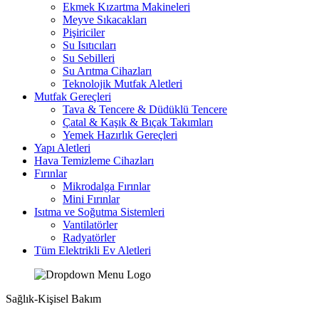
Ekmek Kızartma Makineleri
Meyve Sıkacakları
Pişiriciler
Su Isıtıcıları
Su Sebilleri
Su Arıtma Cihazları
Teknolojik Mutfak Aletleri
Mutfak Gereçleri
Tava & Tencere & Düdüklü Tencere
Çatal & Kaşık & Bıçak Takımları
Yemek Hazırlık Gereçleri
Yapı Aletleri
Hava Temizleme Cihazları
Fırınlar
Mikrodalga Fırınlar
Mini Fırınlar
Isıtma ve Soğutma Sistemleri
Vantilatörler
Radyatörler
Tüm Elektrikli Ev Aletleri
Sağlık-Kişisel Bakım