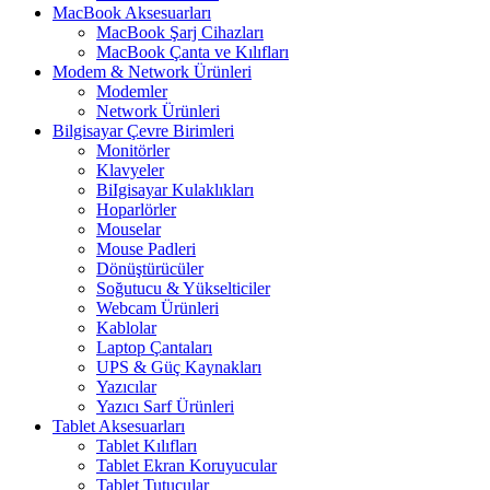
MacBook Aksesuarları
MacBook Şarj Cihazları
MacBook Çanta ve Kılıfları
Modem & Network Ürünleri
Modemler
Network Ürünleri
Bilgisayar Çevre Birimleri
Monitörler
Klavyeler
BiIgisayar Kulaklıkları
Hoparlörler
Mouselar
Mouse Padleri
Dönüştürücüler
Soğutucu & Yükselticiler
Webcam Ürünleri
Kablolar
Laptop Çantaları
UPS & Güç Kaynakları
Yazıcılar
Yazıcı Sarf Ürünleri
Tablet Aksesuarları
Tablet Kılıfları
Tablet Ekran Koruyucular
Tablet Tutucular