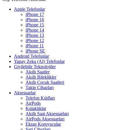
Apple Telefonlar
iPhone 17
iPhone 16
iPhone 15
iPhone 14
iPhone 13
iPhone 12
iPhone 11
iPhone SE
Android Telefonlar
Yapay Zeka (AI) Telefonlar
Giyilebilir Teknolojiler
Akıllı Saatler
Akıllı Bileklikler
Akıllı Çocuk Saatleri
Takip Cihazları
Aksesuarlar
Telefon Kılıfları
AirPods
Kulaklıklar
Akıllı Saat Aksesuarları
AirPods Aksesuarları
Ekran Koruyucular
Şarj Cihazları