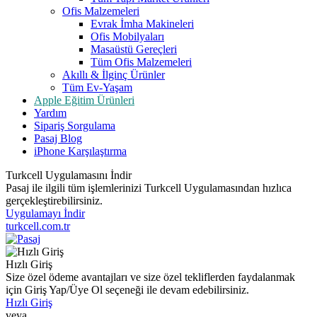
Ofis Malzemeleri
Evrak İmha Makineleri
Ofis Mobilyaları
Masaüstü Gereçleri
Tüm Ofis Malzemeleri
Akıllı & İlginç Ürünler
Tüm Ev-Yaşam
Apple Eğitim Ürünleri
Yardım
Sipariş Sorgulama
Pasaj Blog
iPhone Karşılaştırma
Turkcell Uygulamasını İndir
Pasaj ile ilgili tüm işlemlerinizi Turkcell Uygulamasından hızlıca
gerçekleştirebilirsiniz.
Uygulamayı İndir
turkcell.com.tr
Hızlı Giriş
Size özel ödeme avantajları ve size özel tekliflerden faydalanmak
için Giriş Yap/Üye Ol seçeneği ile devam edebilirsiniz.
Hızlı Giriş
veya