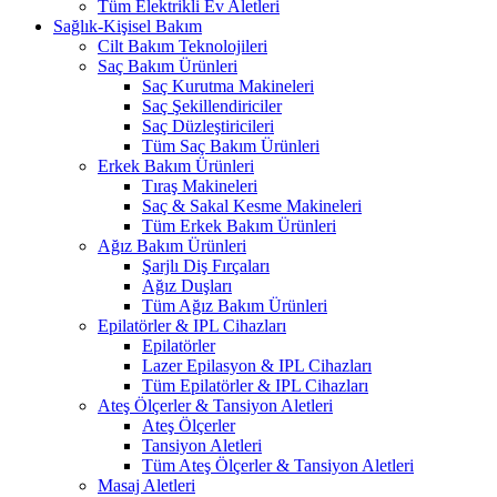
Tüm Elektrikli Ev Aletleri
Sağlık-Kişisel Bakım
Cilt Bakım Teknolojileri
Saç Bakım Ürünleri
Saç Kurutma Makineleri
Saç Şekillendiriciler
Saç Düzleştiricileri
Tüm Saç Bakım Ürünleri
Erkek Bakım Ürünleri
Tıraş Makineleri
Saç & Sakal Kesme Makineleri
Tüm Erkek Bakım Ürünleri
Ağız Bakım Ürünleri
Şarjlı Diş Fırçaları
Ağız Duşları
Tüm Ağız Bakım Ürünleri
Epilatörler & IPL Cihazları
Epilatörler
Lazer Epilasyon & IPL Cihazları
Tüm Epilatörler & IPL Cihazları
Ateş Ölçerler & Tansiyon Aletleri
Ateş Ölçerler
Tansiyon Aletleri
Tüm Ateş Ölçerler & Tansiyon Aletleri
Masaj Aletleri