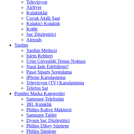
Televizyon
Airfryer
Kulaklıklar
Çocuk Akıllı Saat
Kulakiçi Kulaklık
Kettle
Saç Düzleştirici
Airpods
Yardım
Yardım Merkezi
İşlem Rehberi
Ürün Güvenliği Temas Noktası
Nasıl İade Edebilirim?
Pasaj Sipariş Sorgulama
iPhone Karşılaştırma
Televizyon (TV) Karşılaştırma
Telefon Sat
Popüler Marka Kategoriler
Samsung Telefonlar
JBL Kulaklık
Philips Kahve Makinesi
Samsung Tablet
Dyson Saç Düzleştirici
Philips Dikey Süpürge
Philips Süpürge