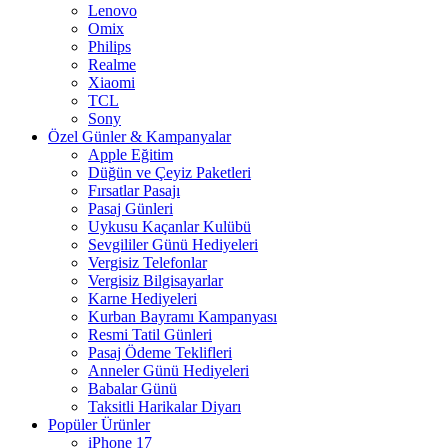
Lenovo
Omix
Philips
Realme
Xiaomi
TCL
Sony
Özel Günler & Kampanyalar
Apple Eğitim
Düğün ve Çeyiz Paketleri
Fırsatlar Pasajı
Pasaj Günleri
Uykusu Kaçanlar Kulübü
Sevgililer Günü Hediyeleri
Vergisiz Telefonlar
Vergisiz Bilgisayarlar
Karne Hediyeleri
Kurban Bayramı Kampanyası
Resmi Tatil Günleri
Pasaj Ödeme Teklifleri
Anneler Günü Hediyeleri
Babalar Günü
Taksitli Harikalar Diyarı
Popüler Ürünler
iPhone 17