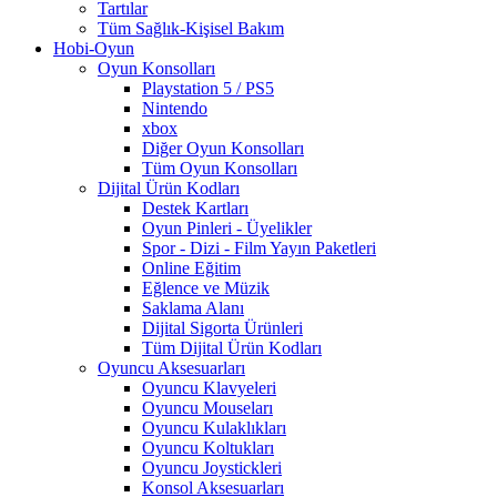
Tartılar
Tüm Sağlık-Kişisel Bakım
Hobi-Oyun
Oyun Konsolları
Playstation 5 / PS5
Nintendo
xbox
Diğer Oyun Konsolları
Tüm Oyun Konsolları
Dijital Ürün Kodları
Destek Kartları
Oyun Pinleri - Üyelikler
Spor - Dizi - Film Yayın Paketleri
Online Eğitim
Eğlence ve Müzik
Saklama Alanı
Dijital Sigorta Ürünleri
Tüm Dijital Ürün Kodları
Oyuncu Aksesuarları
Oyuncu Klavyeleri
Oyuncu Mouseları
Oyuncu Kulaklıkları
Oyuncu Koltukları
Oyuncu Joystickleri
Konsol Aksesuarları