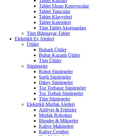
Tablet Kılıfları
Tablet Ekran Koruyucular
Tablet Tutucular
Tablet Klavyeleri
Tablet Kalemleri
Tüm Tablet Aksesuarları
Tüm Bilgisayar-Tablet
Elektrikli Ev Aletleri
Ütüler
Buharlı Ütüler
Buhar Kazanlı Ütüler
Tüm Ütüler
Süpürgeler
Robot Süpürgeler
Şarjlı Süpürgeler
Dikey Süpürgeler
Toz Torbasız Süpürgeler
Toz Torbalı Süpürgeler
Tüm Süpürgeler
Elektrikli Mutfak Aletleri
Airfryer & Fritözler
Mutfak Robotları
Blender & Mikserler
Kahve Makineleri
Kahve Çeşitleri