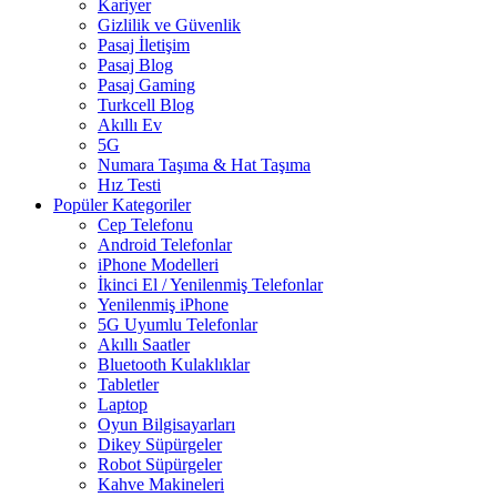
Kariyer
Gizlilik ve Güvenlik
Pasaj İletişim
Pasaj Blog
Pasaj Gaming
Turkcell Blog
Akıllı Ev
5G
Numara Taşıma & Hat Taşıma
Hız Testi
Popüler Kategoriler
Cep Telefonu
Android Telefonlar
iPhone Modelleri
İkinci El / Yenilenmiş Telefonlar
Yenilenmiş iPhone
5G Uyumlu Telefonlar
Akıllı Saatler
Bluetooth Kulaklıklar
Tabletler
Laptop
Oyun Bilgisayarları
Dikey Süpürgeler
Robot Süpürgeler
Kahve Makineleri