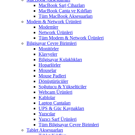
MacBook Şarj Cihazları
MacBook Çanta ve Kılıfları
Tüm MacBook Aksesuarları
Modem & Network Ürünleri
Modemler
Network Ürünleri
Tüm Modem & Network Ürünleri
Bilgisayar Çevre Birimleri
Monitörler
Klavyeler
BiIgisayar Kulaklıkları
Hoparlörler
Mouselar
Mouse Padleri
Dönüştürücüler
Soğutucu & Yükselticiler
Webcam Ürünleri
Kablolar
Laptop Çantaları
UPS & Güç Kaynakları
Yazıcılar
Yazıcı Sarf Ürünleri
Tüm Bilgisayar Çevre Birimleri
Tablet Aksesuarları