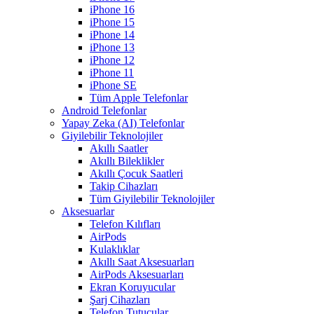
iPhone 16
iPhone 15
iPhone 14
iPhone 13
iPhone 12
iPhone 11
iPhone SE
Tüm Apple Telefonlar
Android Telefonlar
Yapay Zeka (AI) Telefonlar
Giyilebilir Teknolojiler
Akıllı Saatler
Akıllı Bileklikler
Akıllı Çocuk Saatleri
Takip Cihazları
Tüm Giyilebilir Teknolojiler
Aksesuarlar
Telefon Kılıfları
AirPods
Kulaklıklar
Akıllı Saat Aksesuarları
AirPods Aksesuarları
Ekran Koruyucular
Şarj Cihazları
Telefon Tutucular