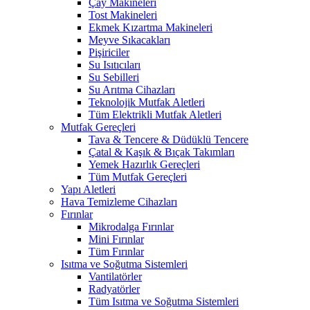
Çay Makineleri
Tost Makineleri
Ekmek Kızartma Makineleri
Meyve Sıkacakları
Pişiriciler
Su Isıtıcıları
Su Sebilleri
Su Arıtma Cihazları
Teknolojik Mutfak Aletleri
Tüm Elektrikli Mutfak Aletleri
Mutfak Gereçleri
Tava & Tencere & Düdüklü Tencere
Çatal & Kaşık & Bıçak Takımları
Yemek Hazırlık Gereçleri
Tüm Mutfak Gereçleri
Yapı Aletleri
Hava Temizleme Cihazları
Fırınlar
Mikrodalga Fırınlar
Mini Fırınlar
Tüm Fırınlar
Isıtma ve Soğutma Sistemleri
Vantilatörler
Radyatörler
Tüm Isıtma ve Soğutma Sistemleri