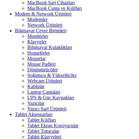
MacBook Şarj Cihazları
MacBook Çanta ve Kılıfları
Modem & Network Ürünleri
Modemler
Network Ürünleri
Bilgisayar Çevre Birimleri
Monitörler
Klavyeler
BiIgisayar Kulaklıkları
Hoparlörler
Mouselar
Mouse Padleri
Dönüştürücüler
Soğutucu & Yükselticiler
Webcam Ürünleri
Kablolar
Laptop Çantaları
UPS & Güç Kaynakları
Yazıcılar
Yazıcı Sarf Ürünleri
Tablet Aksesuarları
Tablet Kılıfları
Tablet Ekran Koruyucular
Tablet Tutucular
Tablet Klavyeleri