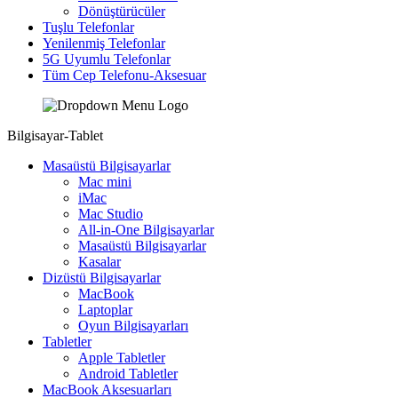
Dönüştürücüler
Tuşlu Telefonlar
Yenilenmiş Telefonlar
5G Uyumlu Telefonlar
Tüm Cep Telefonu-Aksesuar
Bilgisayar-Tablet
Masaüstü Bilgisayarlar
Mac mini
iMac
Mac Studio
All-in-One Bilgisayarlar
Masaüstü Bilgisayarlar
Kasalar
Dizüstü Bilgisayarlar
MacBook
Laptoplar
Oyun Bilgisayarları
Tabletler
Apple Tabletler
Android Tabletler
MacBook Aksesuarları