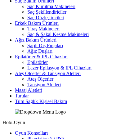
Saç Bakım Ürünleri
Saç Kurutma Makineleri
Saç Şekillendiriciler
Saç Düzleştiricileri
Erkek Bakım Ürünleri
Tıraş Makineleri
Saç & Sakal Kesme Makineleri
Ağız Bakım Ürünleri
Şarjlı Diş Fırçaları
Ağız Duşları
Epilatörler & IPL Cihazları
Epilatörler
Lazer Epilasyon & IPL Cihazları
Ateş Ölçerler & Tansiyon Aletleri
Ateş Ölçerler
Tansiyon Aletleri
Masaj Aletleri
Tartılar
Tüm Sağlık-Kişisel Bakım
Hobi-Oyun
Oyun Konsolları
Playstation 5 / PS5