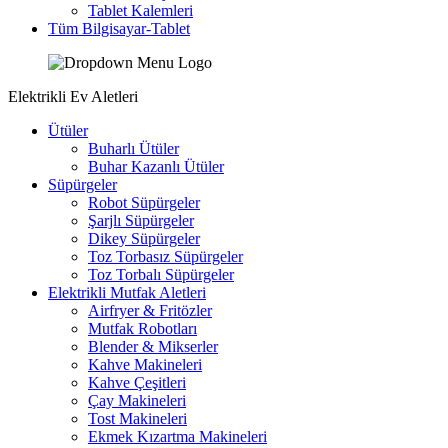
Tablet Kalemleri
Tüm Bilgisayar-Tablet
Elektrikli Ev Aletleri
Ütüler
Buharlı Ütüler
Buhar Kazanlı Ütüler
Süpürgeler
Robot Süpürgeler
Şarjlı Süpürgeler
Dikey Süpürgeler
Toz Torbasız Süpürgeler
Toz Torbalı Süpürgeler
Elektrikli Mutfak Aletleri
Airfryer & Fritözler
Mutfak Robotları
Blender & Mikserler
Kahve Makineleri
Kahve Çeşitleri
Çay Makineleri
Tost Makineleri
Ekmek Kızartma Makineleri