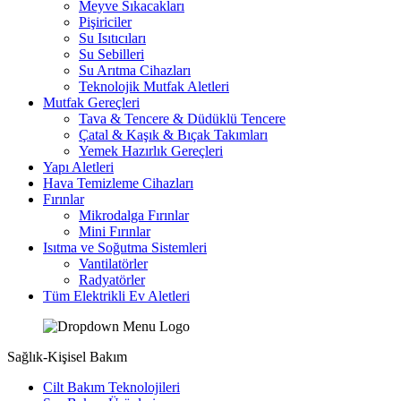
Meyve Sıkacakları
Pişiriciler
Su Isıtıcıları
Su Sebilleri
Su Arıtma Cihazları
Teknolojik Mutfak Aletleri
Mutfak Gereçleri
Tava & Tencere & Düdüklü Tencere
Çatal & Kaşık & Bıçak Takımları
Yemek Hazırlık Gereçleri
Yapı Aletleri
Hava Temizleme Cihazları
Fırınlar
Mikrodalga Fırınlar
Mini Fırınlar
Isıtma ve Soğutma Sistemleri
Vantilatörler
Radyatörler
Tüm Elektrikli Ev Aletleri
Sağlık-Kişisel Bakım
Cilt Bakım Teknolojileri