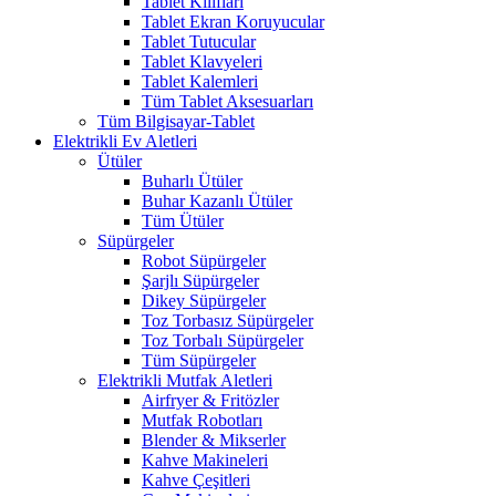
Tablet Kılıfları
Tablet Ekran Koruyucular
Tablet Tutucular
Tablet Klavyeleri
Tablet Kalemleri
Tüm Tablet Aksesuarları
Tüm Bilgisayar-Tablet
Elektrikli Ev Aletleri
Ütüler
Buharlı Ütüler
Buhar Kazanlı Ütüler
Tüm Ütüler
Süpürgeler
Robot Süpürgeler
Şarjlı Süpürgeler
Dikey Süpürgeler
Toz Torbasız Süpürgeler
Toz Torbalı Süpürgeler
Tüm Süpürgeler
Elektrikli Mutfak Aletleri
Airfryer & Fritözler
Mutfak Robotları
Blender & Mikserler
Kahve Makineleri
Kahve Çeşitleri