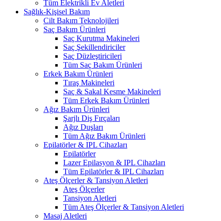
Tüm Elektrikli Ev Aletleri
Sağlık-Kişisel Bakım
Cilt Bakım Teknolojileri
Saç Bakım Ürünleri
Saç Kurutma Makineleri
Saç Şekillendiriciler
Saç Düzleştiricileri
Tüm Saç Bakım Ürünleri
Erkek Bakım Ürünleri
Tıraş Makineleri
Saç & Sakal Kesme Makineleri
Tüm Erkek Bakım Ürünleri
Ağız Bakım Ürünleri
Şarjlı Diş Fırçaları
Ağız Duşları
Tüm Ağız Bakım Ürünleri
Epilatörler & IPL Cihazları
Epilatörler
Lazer Epilasyon & IPL Cihazları
Tüm Epilatörler & IPL Cihazları
Ateş Ölçerler & Tansiyon Aletleri
Ateş Ölçerler
Tansiyon Aletleri
Tüm Ateş Ölçerler & Tansiyon Aletleri
Masaj Aletleri