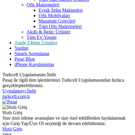
Ofis Malzemeleri
Evrak İmha Makineleri
Ofis Mobilyaları
Masaüstü Gereçleri
Tüm Ofis Malzemeleri
Akıllı & İlginç Ürünler
Tüm Ev-Yaşam
Apple Eğitim Ürünleri
Yardım
Sipariş Sorgulama
Pasaj Blog
iPhone Karşılaştırma
Turkcell Uygulamasını İndir
Pasaj ile ilgili tüm işlemlerinizi Turkcell Uygulamasından hızlıca
gerçekleştirebilirsiniz.
Uygulamayı İndir
turkcell.com.tr
Hızlı Giriş
Size özel ödeme avantajları ve size özel tekliflerden faydalanmak
için Giriş Yap/Üye Ol seçeneği ile devam edebilirsiniz.
Hızlı Giriş
veya