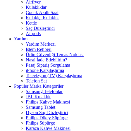
Airfryer
Kulaklıklar
Çocuk Akıllı Saat
Kulakiçi Kulaklık
Kettle
Saç Düzleştirici
Airpods
Yardım
Yardım Merkezi
İşlem Rehberi
Ürün Güvenliği Temas Noktası
Nasıl İade Edebilirim?
Pasaj Sipariş Sorgulama
iPhone Karşılaştırma
Televizyon (TV) Karşılaştırma
Telefon Sat
Popüler Marka Kategoriler
Samsung Telefonlar
JBL Kulaklık
Philips Kahve Makinesi
Samsung Tablet
Dyson Saç Düzleştirici
Philips Dikey Süpürge
Philips Süpürge
Karaca Kahve Makinesi