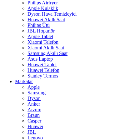
Philips Airfryer
Apple Kulaklık
Dyson Hava Temizleyici
Huawei Akıllı Saat
Philips Ütü
JBL Hoparlör
Apple Tablet
Xiaomi Telefon
Xiaomi Akıllı Saat
Samsung Akıllı Saat
Asus Laptop
Huawei Tablet
Huawei Telefon
Stanley Termos
Markalar
Apple
Samsung
Dyson
Anker
Arzum
Braun
Casper
Huawei
JBL
Lenovo