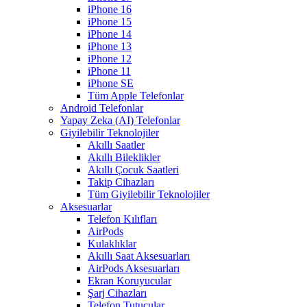
iPhone 16
iPhone 15
iPhone 14
iPhone 13
iPhone 12
iPhone 11
iPhone SE
Tüm Apple Telefonlar
Android Telefonlar
Yapay Zeka (AI) Telefonlar
Giyilebilir Teknolojiler
Akıllı Saatler
Akıllı Bileklikler
Akıllı Çocuk Saatleri
Takip Cihazları
Tüm Giyilebilir Teknolojiler
Aksesuarlar
Telefon Kılıfları
AirPods
Kulaklıklar
Akıllı Saat Aksesuarları
AirPods Aksesuarları
Ekran Koruyucular
Şarj Cihazları
Telefon Tutucular