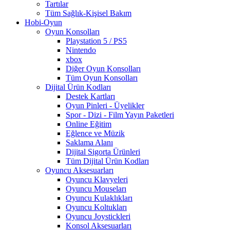
Tartılar
Tüm Sağlık-Kişisel Bakım
Hobi-Oyun
Oyun Konsolları
Playstation 5 / PS5
Nintendo
xbox
Diğer Oyun Konsolları
Tüm Oyun Konsolları
Dijital Ürün Kodları
Destek Kartları
Oyun Pinleri - Üyelikler
Spor - Dizi - Film Yayın Paketleri
Online Eğitim
Eğlence ve Müzik
Saklama Alanı
Dijital Sigorta Ürünleri
Tüm Dijital Ürün Kodları
Oyuncu Aksesuarları
Oyuncu Klavyeleri
Oyuncu Mouseları
Oyuncu Kulaklıkları
Oyuncu Koltukları
Oyuncu Joystickleri
Konsol Aksesuarları