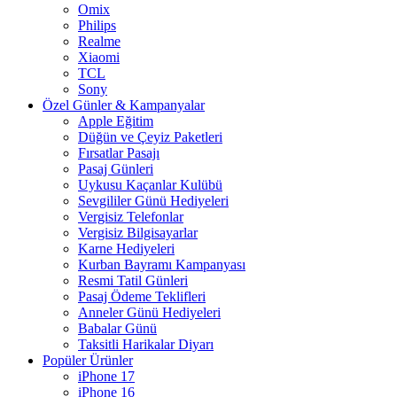
Omix
Philips
Realme
Xiaomi
TCL
Sony
Özel Günler & Kampanyalar
Apple Eğitim
Düğün ve Çeyiz Paketleri
Fırsatlar Pasajı
Pasaj Günleri
Uykusu Kaçanlar Kulübü
Sevgililer Günü Hediyeleri
Vergisiz Telefonlar
Vergisiz Bilgisayarlar
Karne Hediyeleri
Kurban Bayramı Kampanyası
Resmi Tatil Günleri
Pasaj Ödeme Teklifleri
Anneler Günü Hediyeleri
Babalar Günü
Taksitli Harikalar Diyarı
Popüler Ürünler
iPhone 17
iPhone 16