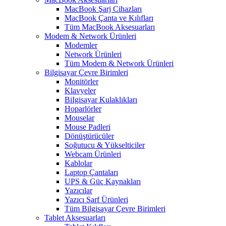
MacBook Şarj Cihazları
MacBook Çanta ve Kılıfları
Tüm MacBook Aksesuarları
Modem & Network Ürünleri
Modemler
Network Ürünleri
Tüm Modem & Network Ürünleri
Bilgisayar Çevre Birimleri
Monitörler
Klavyeler
BiIgisayar Kulaklıkları
Hoparlörler
Mouselar
Mouse Padleri
Dönüştürücüler
Soğutucu & Yükselticiler
Webcam Ürünleri
Kablolar
Laptop Çantaları
UPS & Güç Kaynakları
Yazıcılar
Yazıcı Sarf Ürünleri
Tüm Bilgisayar Çevre Birimleri
Tablet Aksesuarları