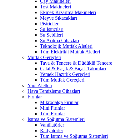
Çay Makineleri
Tost Makineleri
Ekmek Kızartma Makineleri
Meyve Sıkacakları
Pişiriciler
Su Isıtıcıları
Su Sebilleri
Su Arıtma Cihazları
Teknolojik Mutfak Aletleri
Tüm Elektrikli Mutfak Aletleri
Mutfak Gereçleri
Tava & Tencere & Düdüklü Tencere
Çatal & Kaşık & Bıçak Takımları
Yemek Hazırlık Gereçleri
Tüm Mutfak Gereçleri
Yapı Aletleri
Hava Temizleme Cihazları
Fırınlar
Mikrodalga Fırınlar
Mini Fırınlar
Tüm Fırınlar
Isıtma ve Soğutma Sistemleri
Vantilatörler
Radyatörler
Tüm Isıtma ve Soğutma Sistemleri