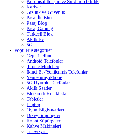
Kurumsal İletişim ve Sürdürürebilirlik
Kariyer
Gizlilik ve Güvenlik
Pasaj İletişim
Pasaj Blog
Pasaj Gaming
Turkcell Blog
Akıllı Ev
5G
Popüler Kategoriler
Cep Telefonu
Android Telefonlar
iPhone Modelleri
İkinci El / Yenilenmiş Telefonlar
Yenilenmiş iPhone
5G Uyumlu Telefonlar
Akıllı Saatler
Bluetooth Kulaklıklar
Tabletler
Laptop
Oyun Bilgisayarları
Dikey Süpürgeler
Robot Süpürgeler
Kahve Makineleri
Televizyon