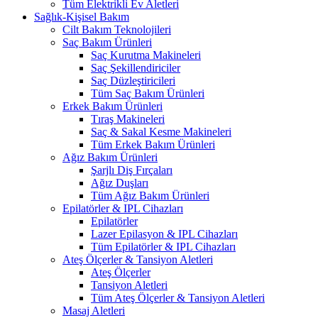
Tüm Elektrikli Ev Aletleri
Sağlık-Kişisel Bakım
Cilt Bakım Teknolojileri
Saç Bakım Ürünleri
Saç Kurutma Makineleri
Saç Şekillendiriciler
Saç Düzleştiricileri
Tüm Saç Bakım Ürünleri
Erkek Bakım Ürünleri
Tıraş Makineleri
Saç & Sakal Kesme Makineleri
Tüm Erkek Bakım Ürünleri
Ağız Bakım Ürünleri
Şarjlı Diş Fırçaları
Ağız Duşları
Tüm Ağız Bakım Ürünleri
Epilatörler & IPL Cihazları
Epilatörler
Lazer Epilasyon & IPL Cihazları
Tüm Epilatörler & IPL Cihazları
Ateş Ölçerler & Tansiyon Aletleri
Ateş Ölçerler
Tansiyon Aletleri
Tüm Ateş Ölçerler & Tansiyon Aletleri
Masaj Aletleri