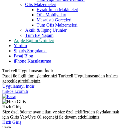
Ofis Malzemeleri
Evrak İmha Makineleri
Ofis Mobilyaları
Masaüstü Gereçleri
Tüm Ofis Malzemeleri
Akıllı & İlginç Ürünler
Tüm Ev-Yaşam
Apple Eğitim Ürünleri
Yardım
Sipariş Sorgulama
Pasaj Blog
iPhone Karşılaştırma
Turkcell Uygulamasını İndir
Pasaj ile ilgili tüm işlemlerinizi Turkcell Uygulamasından hızlıca
gerçekleştirebilirsiniz.
Uygulamayı İndir
turkcell.com.tr
Hızlı Giriş
Size özel ödeme avantajları ve size özel tekliflerden faydalanmak
için Giriş Yap/Üye Ol seçeneği ile devam edebilirsiniz.
Hızlı Giriş
veya