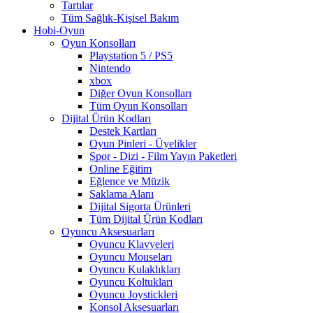
Tartılar
Tüm Sağlık-Kişisel Bakım
Hobi-Oyun
Oyun Konsolları
Playstation 5 / PS5
Nintendo
xbox
Diğer Oyun Konsolları
Tüm Oyun Konsolları
Dijital Ürün Kodları
Destek Kartları
Oyun Pinleri - Üyelikler
Spor - Dizi - Film Yayın Paketleri
Online Eğitim
Eğlence ve Müzik
Saklama Alanı
Dijital Sigorta Ürünleri
Tüm Dijital Ürün Kodları
Oyuncu Aksesuarları
Oyuncu Klavyeleri
Oyuncu Mouseları
Oyuncu Kulaklıkları
Oyuncu Koltukları
Oyuncu Joystickleri
Konsol Aksesuarları