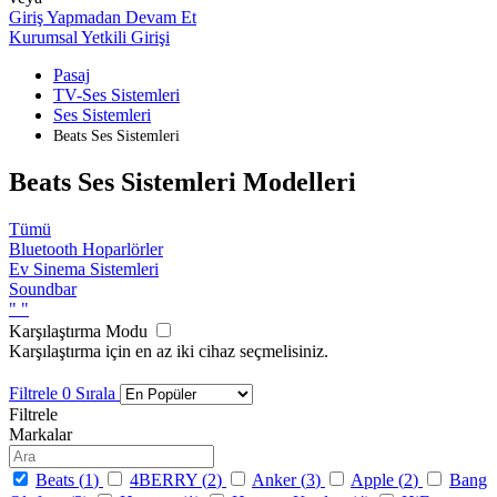
Giriş Yapmadan Devam Et
Kurumsal Yetkili Girişi
Pasaj
TV-Ses Sistemleri
Ses Sistemleri
Beats Ses Sistemleri
Beats Ses Sistemleri Modelleri
Tümü
Bluetooth Hoparlörler
Ev Sinema Sistemleri
Soundbar
"
"
Karşılaştırma Modu
Karşılaştırma için en az iki cihaz seçmelisiniz.
Filtrele
0
Sırala
Filtrele
Markalar
Beats (
1
)
4BERRY (
2
)
Anker (
3
)
Apple (
2
)
Bang