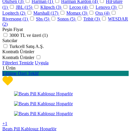
Olufsen (
3
)
Harman (
1
)
Harman Kardon (
4
)
HiFuture
(
1
)
JBL (
15
)
Klipsch (
3
)
Lecoo (
4
)
Lenovo (
3
)
Logitech (
2
)
Marshall (
17
)
Momax (
3
)
Oxs (
4
)
Riversong (
1
)
Sbs (
5
)
Sonos (
5
)
Tribit (
3
)
WESDAR
(
2
)
Peşin Fiyat
3000 TL ve üzeri (
1
)
Satıcılar
Turkcell Satış A.Ş.
Kontratlı Ürünler
Kontratlı Ürünler
Filtreleri Temizle
Uygula
1
Ürün
Eğitime Özel Teklif
+1
Beats Pill Kablosuz Hoparlör