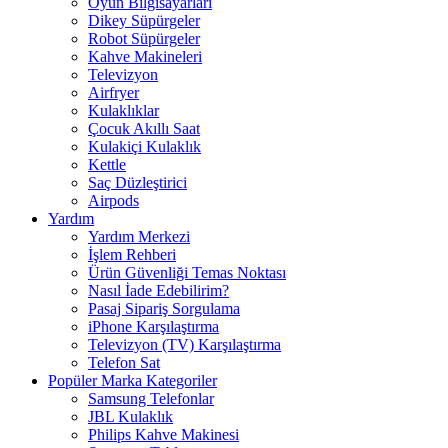
Oyun Bilgisayarları
Dikey Süpürgeler
Robot Süpürgeler
Kahve Makineleri
Televizyon
Airfryer
Kulaklıklar
Çocuk Akıllı Saat
Kulakiçi Kulaklık
Kettle
Saç Düzleştirici
Airpods
Yardım
Yardım Merkezi
İşlem Rehberi
Ürün Güvenliği Temas Noktası
Nasıl İade Edebilirim?
Pasaj Sipariş Sorgulama
iPhone Karşılaştırma
Televizyon (TV) Karşılaştırma
Telefon Sat
Popüler Marka Kategoriler
Samsung Telefonlar
JBL Kulaklık
Philips Kahve Makinesi