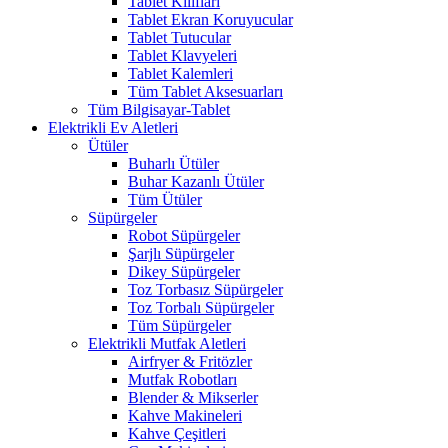
Tablet Kılıfları
Tablet Ekran Koruyucular
Tablet Tutucular
Tablet Klavyeleri
Tablet Kalemleri
Tüm Tablet Aksesuarları
Tüm Bilgisayar-Tablet
Elektrikli Ev Aletleri
Ütüler
Buharlı Ütüler
Buhar Kazanlı Ütüler
Tüm Ütüler
Süpürgeler
Robot Süpürgeler
Şarjlı Süpürgeler
Dikey Süpürgeler
Toz Torbasız Süpürgeler
Toz Torbalı Süpürgeler
Tüm Süpürgeler
Elektrikli Mutfak Aletleri
Airfryer & Fritözler
Mutfak Robotları
Blender & Mikserler
Kahve Makineleri
Kahve Çeşitleri