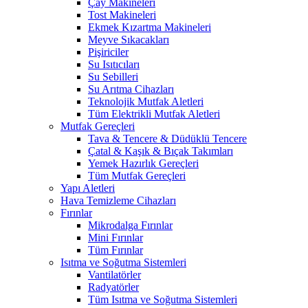
Çay Makineleri
Tost Makineleri
Ekmek Kızartma Makineleri
Meyve Sıkacakları
Pişiriciler
Su Isıtıcıları
Su Sebilleri
Su Arıtma Cihazları
Teknolojik Mutfak Aletleri
Tüm Elektrikli Mutfak Aletleri
Mutfak Gereçleri
Tava & Tencere & Düdüklü Tencere
Çatal & Kaşık & Bıçak Takımları
Yemek Hazırlık Gereçleri
Tüm Mutfak Gereçleri
Yapı Aletleri
Hava Temizleme Cihazları
Fırınlar
Mikrodalga Fırınlar
Mini Fırınlar
Tüm Fırınlar
Isıtma ve Soğutma Sistemleri
Vantilatörler
Radyatörler
Tüm Isıtma ve Soğutma Sistemleri