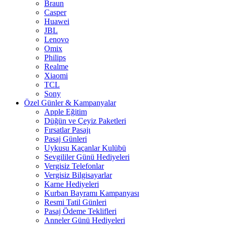
Braun
Casper
Huawei
JBL
Lenovo
Omix
Philips
Realme
Xiaomi
TCL
Sony
Özel Günler & Kampanyalar
Apple Eğitim
Düğün ve Çeyiz Paketleri
Fırsatlar Pasajı
Pasaj Günleri
Uykusu Kaçanlar Kulübü
Sevgililer Günü Hediyeleri
Vergisiz Telefonlar
Vergisiz Bilgisayarlar
Karne Hediyeleri
Kurban Bayramı Kampanyası
Resmi Tatil Günleri
Pasaj Ödeme Teklifleri
Anneler Günü Hediyeleri