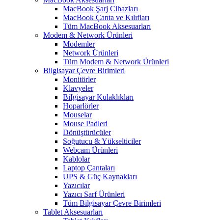
MacBook Şarj Cihazları
MacBook Çanta ve Kılıfları
Tüm MacBook Aksesuarları
Modem & Network Ürünleri
Modemler
Network Ürünleri
Tüm Modem & Network Ürünleri
Bilgisayar Çevre Birimleri
Monitörler
Klavyeler
BiIgisayar Kulaklıkları
Hoparlörler
Mouselar
Mouse Padleri
Dönüştürücüler
Soğutucu & Yükselticiler
Webcam Ürünleri
Kablolar
Laptop Çantaları
UPS & Güç Kaynakları
Yazıcılar
Yazıcı Sarf Ürünleri
Tüm Bilgisayar Çevre Birimleri
Tablet Aksesuarları