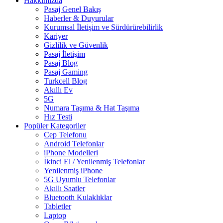
Hakkımızda
Pasaj Genel Bakış
Haberler & Duyurular
Kurumsal İletişim ve Sürdürürebilirlik
Kariyer
Gizlilik ve Güvenlik
Pasaj İletişim
Pasaj Blog
Pasaj Gaming
Turkcell Blog
Akıllı Ev
5G
Numara Taşıma & Hat Taşıma
Hız Testi
Popüler Kategoriler
Cep Telefonu
Android Telefonlar
iPhone Modelleri
İkinci El / Yenilenmiş Telefonlar
Yenilenmiş iPhone
5G Uyumlu Telefonlar
Akıllı Saatler
Bluetooth Kulaklıklar
Tabletler
Laptop