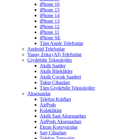
iPhone 16
iPhone 15
iPhone 14
iPhone 13
iPhone 12
iPhone 11
iPhone SE
Tüm Apple Telefonlar
Android Telefonlar
Yapay Zeka (AI) Telefonlar
Giyilebilir Teknolojiler
Akıllı Saatler
Akıllı Bileklikler
Akıllı Çocuk Saatleri
Takip Cihazları
Tüm Giyilebilir Teknolojiler
Aksesuarlar
Telefon Kılıfları
AirPods
Kulaklıklar
Akıllı Saat Aksesuarları
AirPods Aksesuarları
Ekran Koruyucular
Şarj Cihazları
Telefon Tutucular