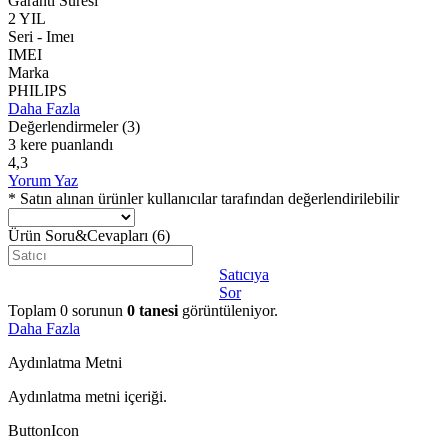
Garanti Süresi
2 YIL
Seri - Imeı
IMEI
Marka
PHILIPS
Daha Fazla
Değerlendirmeler
(3)
3 kere puanlandı
4,3
Yorum Yaz
* Satın alınan ürünler kullanıcılar tarafından değerlendirilebilir
Ürün Soru&Cevapları
(6)
Satıcıya
Sor
Toplam
0
sorunun
0
tanesi
görüntüleniyor.
Daha Fazla
Aydınlatma Metni
Aydınlatma metni içeriği.
ButtonIcon