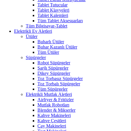
Tablet Tutucular
Tablet Klavyeleri
Tablet Kalemleri
Tüm Tablet Aksesuarları
Tüm Bilgisayar-Tablet
Elektrikli Ev Aletleri
Ütüler
Buharlı Ütüler
Buhar Kazanlı Ütüler
Tüm Ütüler
Süpürgeler
Robot Süpürgeler
Şarjlı Süpürgeler
Dikey Süpürgeler
Toz Torbasız Süpürgeler
Toz Torbalı Süpürgeler
Tüm Süpürgeler
Elektrikli Mutfak Aletleri
Airfryer & Fritözler
Mutfak Robotları
Blender & Mikserler
Kahve Makineleri
Kahve Çeşitleri
Çay Makineleri