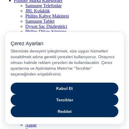
Popüler Marka Kategoriler
Samsung Telefonlar
JBL Kulaklık
Philips Kahve Makinesi
Samsung Tablet
Dyson Saç Düzleştirici
Philips Dikey Süpürge
Philips Süpürge
Karaca Kahve Makinesi
Philips Airfryer
Apple Kulaklık
Dyson Hava Temizleyici
Huawei Akıllı Saat
Philips Ütü
JBL Hoparlör
Apple Tablet
Xiaomi Telefon
Xiaomi Akıllı Saat
Samsung Akıllı Saat
Asus Laptop
Huawei Tablet
Huawei Telefon
Stanley Termos
Markalar
Apple