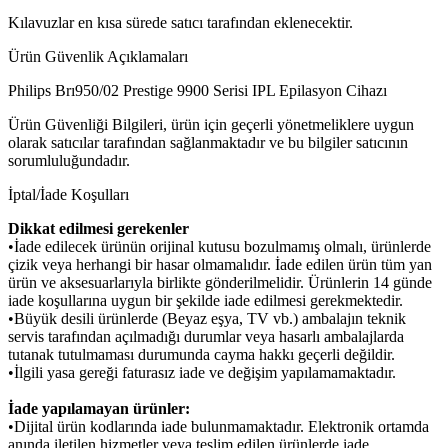
Kılavuzlar en kısa sürede satıcı tarafından eklenecektir.
Ürün Güvenlik Açıklamaları
Philips Brı950/02 Prestige 9900 Serisi IPL Epilasyon Cihazı
Ürün Güvenliği Bilgileri, ürün için geçerli yönetmeliklere uygun
olarak satıcılar tarafından sağlanmaktadır ve bu bilgiler satıcının
sorumluluğundadır.
İptal/İade Koşulları
Dikkat edilmesi gerekenler
•İade edilecek ürünün orijinal kutusu bozulmamış olmalı, ürünlerde
çizik veya herhangi bir hasar olmamalıdır. İade edilen ürün tüm yan
ürün ve aksesuarlarıyla birlikte gönderilmelidir. Ürünlerin 14 günde
iade koşullarına uygun bir şekilde iade edilmesi gerekmektedir.
•Büyük desili ürünlerde (Beyaz eşya, TV vb.) ambalajın teknik
servis tarafından açılmadığı durumlar veya hasarlı ambalajlarda
tutanak tutulmaması durumunda cayma hakkı geçerli değildir.
•İlgili yasa gereği faturasız iade ve değişim yapılamamaktadır.
İade yapılamayan ürünler:
•Dijital ürün kodlarında iade bulunmamaktadır. Elektronik ortamda
anında iletilen hizmetler veya teslim edilen ürünlerde iade