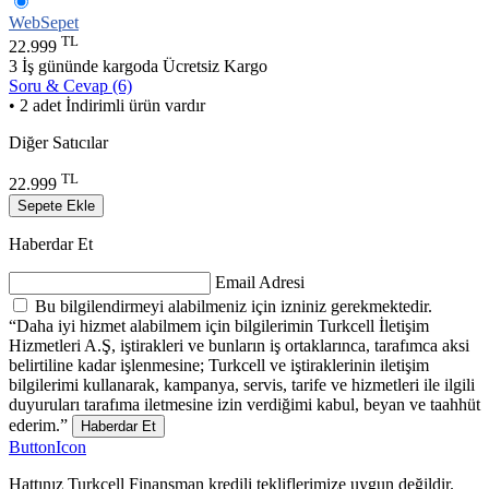
WebSepet
TL
22.999
3 İş gününde kargoda
Ücretsiz Kargo
Soru & Cevap (6)
• 2 adet İndirimli ürün vardır
Diğer Satıcılar
TL
22.999
Sepete Ekle
Haberdar Et
Email Adresi
Bu bilgilendirmeyi alabilmeniz için izniniz gerekmektedir.
“Daha iyi hizmet alabilmem için bilgilerimin Turkcell İletişim
Hizmetleri A.Ş, iştirakleri ve bunların iş ortaklarınca, tarafımca aksi
belirtiline kadar işlenmesine; Turkcell ve iştiraklerinin iletişim
bilgilerimi kullanarak, kampanya, servis, tarife ve hizmetleri ile ilgili
duyuruları tarafıma iletmesine izin verdiğimi kabul, beyan ve taahhüt
ederim.”
Haberdar Et
ButtonIcon
Hattınız Turkcell Finansman kredili tekliflerimize uygun değildir.