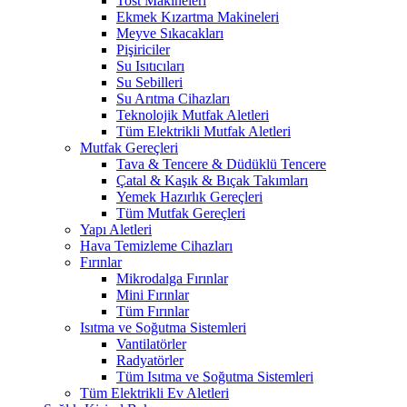
Tost Makineleri
Ekmek Kızartma Makineleri
Meyve Sıkacakları
Pişiriciler
Su Isıtıcıları
Su Sebilleri
Su Arıtma Cihazları
Teknolojik Mutfak Aletleri
Tüm Elektrikli Mutfak Aletleri
Mutfak Gereçleri
Tava & Tencere & Düdüklü Tencere
Çatal & Kaşık & Bıçak Takımları
Yemek Hazırlık Gereçleri
Tüm Mutfak Gereçleri
Yapı Aletleri
Hava Temizleme Cihazları
Fırınlar
Mikrodalga Fırınlar
Mini Fırınlar
Tüm Fırınlar
Isıtma ve Soğutma Sistemleri
Vantilatörler
Radyatörler
Tüm Isıtma ve Soğutma Sistemleri
Tüm Elektrikli Ev Aletleri