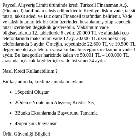
Paycell Alışveriş Limiti ürününde kredi Turkcell Finansman A.Ş.
(Financell) tarafından tahsis edilmektedir. Krediye ilişkin vade, taksit
tutarı, taksit adedi ve faiz oranı Financell tarafından belirlenir. Vade
ve taksit tutarları tek bir ürün üzerinden hesaplanmış olup sepetteki
tutar üzerinden değişiklik gösterebilir. Maksimum vade
bilgisayarlarda 12, tabletlerde 6 aydır. 20.000 TL ve altındaki cep
telefonlarında maksimum vade 12 ay, 20.000 TL üzerindeki cep
telefonlarında 3 aydır. Örneğin, sepetinizde 22.600 TL ve 19.500 TL
değerinde iki ayrı telefon varsa kullanabileceğiniz maksimum vade 3
aydır. Bu kategoriler haricinde kalan ve 50.001 TL – 100.000 TL
arasında açılacak krediler için vade üst sınırı 24 aydır.
Nasıl Kredi Kullanabilirim ?
Bir kaç adımda, krediniz anında onaylanır.
1
Sepetini Oluştur
2
Ödeme Yöntemini Alışveriş Kredisi Seç
3
Banka Ekranlarında Başvurunu Tamamla
4
Siparişin Onaylansın
Ürün Güvenliği Bilgileri