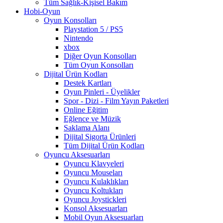
Tüm Sağlık-Kişisel Bakım
Hobi-Oyun
Oyun Konsolları
Playstation 5 / PS5
Nintendo
xbox
Diğer Oyun Konsolları
Tüm Oyun Konsolları
Dijital Ürün Kodları
Destek Kartları
Oyun Pinleri - Üyelikler
Spor - Dizi - Film Yayın Paketleri
Online Eğitim
Eğlence ve Müzik
Saklama Alanı
Dijital Sigorta Ürünleri
Tüm Dijital Ürün Kodları
Oyuncu Aksesuarları
Oyuncu Klavyeleri
Oyuncu Mouseları
Oyuncu Kulaklıkları
Oyuncu Koltukları
Oyuncu Joystickleri
Konsol Aksesuarları
Mobil Oyun Aksesuarları