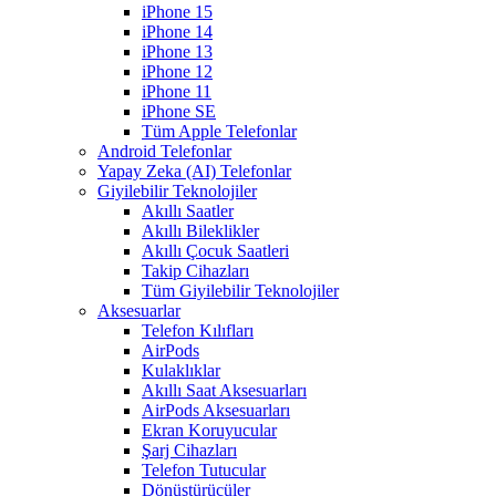
iPhone 15
iPhone 14
iPhone 13
iPhone 12
iPhone 11
iPhone SE
Tüm Apple Telefonlar
Android Telefonlar
Yapay Zeka (AI) Telefonlar
Giyilebilir Teknolojiler
Akıllı Saatler
Akıllı Bileklikler
Akıllı Çocuk Saatleri
Takip Cihazları
Tüm Giyilebilir Teknolojiler
Aksesuarlar
Telefon Kılıfları
AirPods
Kulaklıklar
Akıllı Saat Aksesuarları
AirPods Aksesuarları
Ekran Koruyucular
Şarj Cihazları
Telefon Tutucular
Dönüştürücüler