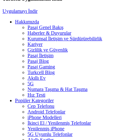
Uygulamayı İndir
Hakkımızda
Pasaj Genel Bakış
Haberler & Duyurular
Kurumsal İletişim ve Sürdürürebilirlik
Kariyer
Gizlilik ve Güvenlik
Pasaj İletişim
Pasaj Blog
Pasaj Gaming
Turkcell Blog
Akıllı Ev
5G
Numara Taşıma & Hat Taşıma
Hız Testi
Popüler Kategoriler
Cep Telefonu
Android Telefonlar
iPhone Modelleri
İkinci El / Yenilenmiş Telefonlar
Yenilenmiş iPhone
5G Uyumlu Telefonlar
Akıllı Saatler