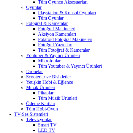
Tüm Oyuncu Aksesuarları
Oyunlar
Playstation & Konsol Oyunları
Tüm Oyunlar
Fotoğraf & Kameralar
Fotoğraf Makineleri
Aksiyon Kameraları
Polaroid Fotoğraf Makineleri
Fotoğraf Yazıcıları
Tüm Fotoğraf & Kameralar
Youtuber & Yayıncı Ürünleri
Mikrofonlar
Tüm Youtuber & Yayıncı Ürünleri
Dronelar
Scooterlar ve Bisikletler
Yetişkin Hobi & Eğlence
Müzik Ürünleri
Pikaplar
Tüm Müzik Ürünleri
Ödeme Kartları
Tüm Hobi-Oyun
TV-Ses Sistemleri
Televizyonlar
Smart TV
LED TV