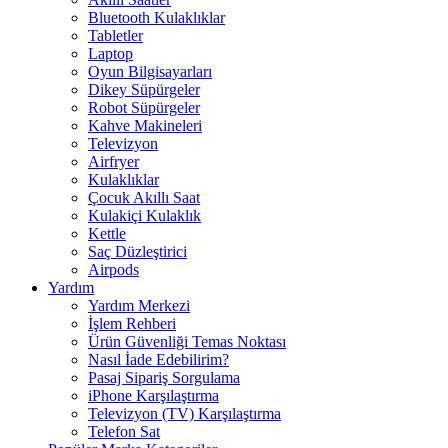
Bluetooth Kulaklıklar
Tabletler
Laptop
Oyun Bilgisayarları
Dikey Süpürgeler
Robot Süpürgeler
Kahve Makineleri
Televizyon
Airfryer
Kulaklıklar
Çocuk Akıllı Saat
Kulakiçi Kulaklık
Kettle
Saç Düzleştirici
Airpods
Yardım
Yardım Merkezi
İşlem Rehberi
Ürün Güvenliği Temas Noktası
Nasıl İade Edebilirim?
Pasaj Sipariş Sorgulama
iPhone Karşılaştırma
Televizyon (TV) Karşılaştırma
Telefon Sat