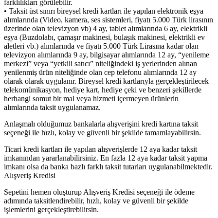
farklılıkları görülebilir.
• Taksit üst sınırı bireysel kredi kartları ile yapılan elektronik eşya
alımlarında (Video, kamera, ses sistemleri, fiyatı 5.000 Türk lirasının
üzerinde olan televizyon vb) 4 ay, tablet alımlarında 6 ay, elektrikli
eşya (Buzdolabı, çamaşır makinesi, bulaşık makinesi, elektrikli ev
aletleri vb.) alımlarında ve fiyatı 5.000 Türk Lirasına kadar olan
televizyon alımlarında 9 ay, bilgisayar alımlarında 12 ay, “yenileme
merkezi” veya “yetkili satıcı” niteliğindeki iş yerlerinden alınan
yenilenmiş ürün niteliğinde olan cep telefonu alımlarında 12 ay
olarak olarak uygulanır. Bireysel kredi kartlarıyla gerçekleştirilecek
telekomünikasyon, hediye kart, hediye çeki ve benzeri şekillerde
herhangi somut bir mal veya hizmeti içermeyen ürünlerin
alımlarında taksit uygulanamaz.
Anlaşmalı olduğumuz bankalarla alışverişini kredi kartına taksit
seçeneği ile hızlı, kolay ve güvenli bir şekilde tamamlayabilirsin.
Ticari kredi kartları ile yapılan alışverişlerde 12 aya kadar taksit
imkanından yararlanabilirsiniz. En fazla 12 aya kadar taksit yapma
imkanı olsa da banka bazlı farklı taksit tutarları uygulanabilmektedir.
Alışveriş Kredisi
Sepetini hemen oluşturup Alışveriş Kredisi seçeneği ile ödeme
adımında taksitlendirebilir, hızlı, kolay ve güvenli bir şekilde
işlemlerini gerçekleştirebilirsin.