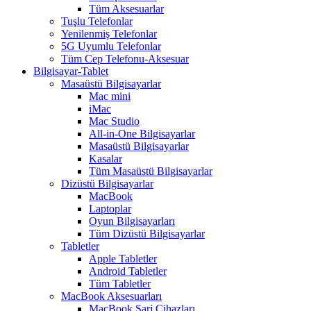
Tüm Aksesuarlar
Tuşlu Telefonlar
Yenilenmiş Telefonlar
5G Uyumlu Telefonlar
Tüm Cep Telefonu-Aksesuar
Bilgisayar-Tablet
Masaüstü Bilgisayarlar
Mac mini
iMac
Mac Studio
All-in-One Bilgisayarlar
Masaüstü Bilgisayarlar
Kasalar
Tüm Masaüstü Bilgisayarlar
Dizüstü Bilgisayarlar
MacBook
Laptoplar
Oyun Bilgisayarları
Tüm Dizüstü Bilgisayarlar
Tabletler
Apple Tabletler
Android Tabletler
Tüm Tabletler
MacBook Aksesuarları
MacBook Şarj Cihazları