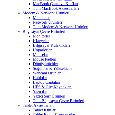
MacBook Çanta ve Kılıfları
Tüm MacBook Aksesuarları
Modem & Network Ürünleri
Modemler
Network Ürünleri
Tüm Modem & Network Ürünleri
Bilgisayar Çevre Birimleri
Monitörler
Klavyeler
BiIgisayar Kulaklıkları
Hoparlörler
Mouselar
Mouse Padleri
Dönüştürücüler
Soğutucu & Yükselticiler
Webcam Ürünleri
Kablolar
Laptop Çantaları
UPS & Güç Kaynakları
Yazıcılar
Yazıcı Sarf Ürünleri
Tüm Bilgisayar Çevre Birimleri
Tablet Aksesuarları
Tablet Kılıfları
Tablet Ekran Koruyucular