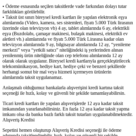
• Ödeme esnasında seçilen taksitlerde vade farkından dolayı tutar
farklılıkları görülebilir.
• Taksit üst sınırı bireysel kredi kartları ile yapılan elektronik eşya
alımlarında (Video, kamera, ses sistemleri, fiyatı 5.000 Türk lirasının
üzerinde olan televizyon vb) 4 ay, tablet alımlarında 6 ay, elektrikli
eşya (Buzdolabı, çamaşır makinesi, bulaşık makinesi, elektrikli ev
aletleri vb.) alımlarında ve fiyatı 5.000 Türk Lirasına kadar olan
televizyon alımlarında 9 ay, bilgisayar alımlarında 12 ay, “yenileme
merkezi” veya “yetkili satıcı” niteliğindeki iş yerlerinden alınan
yenilenmiş ürün niteliğinde olan cep telefonu alımlarında 12 ay
olarak olarak uygulanır. Bireysel kredi kartlarıyla gerçekleştirilecek
telekomünikasyon, hediye kart, hediye çeki ve benzeri şekillerde
herhangi somut bir mal veya hizmeti içermeyen ürünlerin
alımlarında taksit uygulanamaz.
Anlaşmalı olduğumuz bankalarla alışverişini kredi kartına taksit
seçeneği ile hızlı, kolay ve güvenli bir şekilde tamamlayabilirsin.
Ticari kredi kartları ile yapılan alışverişlerde 12 aya kadar taksit
imkanından yararlanabilirsiniz. En fazla 12 aya kadar taksit yapma
imkanı olsa da banka bazlı farklı taksit tutarları uygulanabilmektedir.
Alışveriş Kredisi
Sepetini hemen oluşturup Alışveriş Kredisi seçeneği ile ödeme
adımında taksitlendirebilir, hızlı, kolay ve güvenli bir şekilde