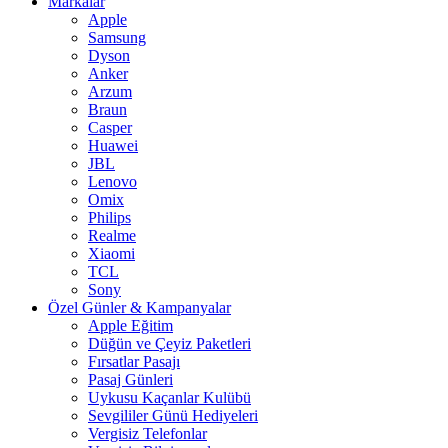
Markalar
Apple
Samsung
Dyson
Anker
Arzum
Braun
Casper
Huawei
JBL
Lenovo
Omix
Philips
Realme
Xiaomi
TCL
Sony
Özel Günler & Kampanyalar
Apple Eğitim
Düğün ve Çeyiz Paketleri
Fırsatlar Pasajı
Pasaj Günleri
Uykusu Kaçanlar Kulübü
Sevgililer Günü Hediyeleri
Vergisiz Telefonlar