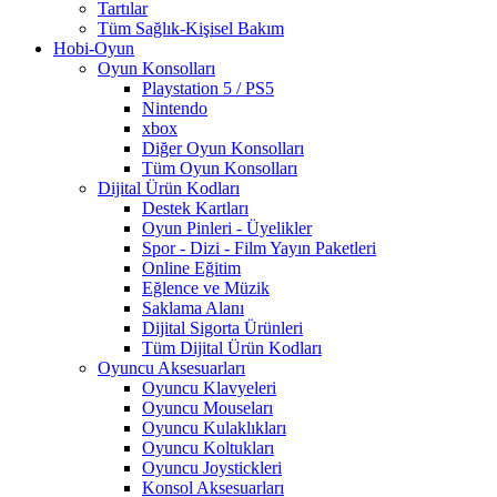
Tartılar
Tüm Sağlık-Kişisel Bakım
Hobi-Oyun
Oyun Konsolları
Playstation 5 / PS5
Nintendo
xbox
Diğer Oyun Konsolları
Tüm Oyun Konsolları
Dijital Ürün Kodları
Destek Kartları
Oyun Pinleri - Üyelikler
Spor - Dizi - Film Yayın Paketleri
Online Eğitim
Eğlence ve Müzik
Saklama Alanı
Dijital Sigorta Ürünleri
Tüm Dijital Ürün Kodları
Oyuncu Aksesuarları
Oyuncu Klavyeleri
Oyuncu Mouseları
Oyuncu Kulaklıkları
Oyuncu Koltukları
Oyuncu Joystickleri
Konsol Aksesuarları