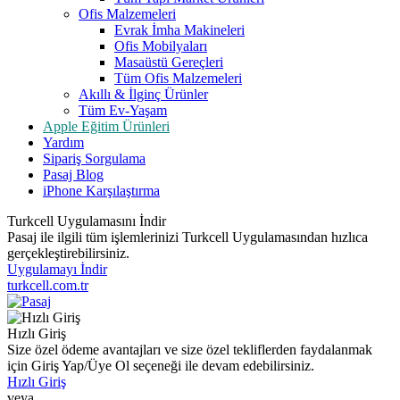
Ofis Malzemeleri
Evrak İmha Makineleri
Ofis Mobilyaları
Masaüstü Gereçleri
Tüm Ofis Malzemeleri
Akıllı & İlginç Ürünler
Tüm Ev-Yaşam
Apple Eğitim Ürünleri
Yardım
Sipariş Sorgulama
Pasaj Blog
iPhone Karşılaştırma
Turkcell Uygulamasını İndir
Pasaj ile ilgili tüm işlemlerinizi Turkcell Uygulamasından hızlıca
gerçekleştirebilirsiniz.
Uygulamayı İndir
turkcell.com.tr
Hızlı Giriş
Size özel ödeme avantajları ve size özel tekliflerden faydalanmak
için Giriş Yap/Üye Ol seçeneği ile devam edebilirsiniz.
Hızlı Giriş
veya