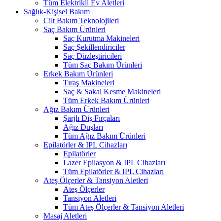
Tüm Elektrikli Ev Aletleri
Sağlık-Kişisel Bakım
Cilt Bakım Teknolojileri
Saç Bakım Ürünleri
Saç Kurutma Makineleri
Saç Şekillendiriciler
Saç Düzleştiricileri
Tüm Saç Bakım Ürünleri
Erkek Bakım Ürünleri
Tıraş Makineleri
Saç & Sakal Kesme Makineleri
Tüm Erkek Bakım Ürünleri
Ağız Bakım Ürünleri
Şarjlı Diş Fırçaları
Ağız Duşları
Tüm Ağız Bakım Ürünleri
Epilatörler & IPL Cihazları
Epilatörler
Lazer Epilasyon & IPL Cihazları
Tüm Epilatörler & IPL Cihazları
Ateş Ölçerler & Tansiyon Aletleri
Ateş Ölçerler
Tansiyon Aletleri
Tüm Ateş Ölçerler & Tansiyon Aletleri
Masaj Aletleri