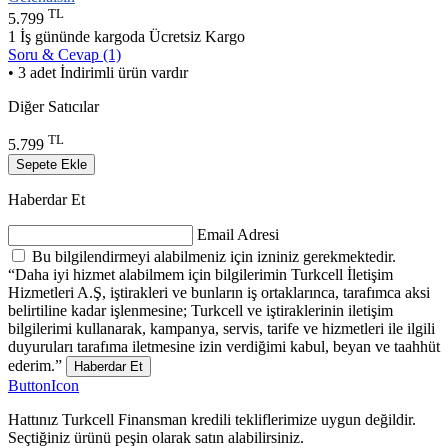
TL
5.799
1 İş gününde kargoda
Ücretsiz Kargo
Soru & Cevap (1)
• 3 adet İndirimli ürün vardır
Diğer Satıcılar
TL
5.799
Sepete Ekle
Haberdar Et
Email Adresi
Bu bilgilendirmeyi alabilmeniz için izniniz gerekmektedir.
“Daha iyi hizmet alabilmem için bilgilerimin Turkcell İletişim
Hizmetleri A.Ş, iştirakleri ve bunların iş ortaklarınca, tarafımca aksi
belirtiline kadar işlenmesine; Turkcell ve iştiraklerinin iletişim
bilgilerimi kullanarak, kampanya, servis, tarife ve hizmetleri ile ilgili
duyuruları tarafıma iletmesine izin verdiğimi kabul, beyan ve taahhüt
ederim.”
Haberdar Et
ButtonIcon
Hattınız Turkcell Finansman kredili tekliflerimize uygun değildir.
Seçtiğiniz ürünü peşin olarak satın alabilirsiniz.