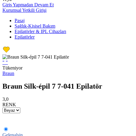
Giriş Yapmadan Devam Et
Kurumsal Yetkili Girişi
Pasaj
Sağlık-Kişisel Bakım
Epilatörler & IPL Cihazları
Epilatörler
"
"
Tükeniyor
Braun
Braun Silk-épil 7 7-041 Epilatör
3,0
RENK
Gelenalsin