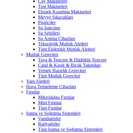
Çay Makineleri
Tost Makineleri
Ekmek Kızartma Makineleri
Meyve Sıkacakları
Pişiriciler
Su Isıtıcıları
Su Sebilleri
Su Arıtma Cihazları
Teknolojik Mutfak Aletleri
Tüm Elektrikli Mutfak Aletleri
Mutfak Gereçleri
Tava & Tencere & Düdüklü Tencere
Çatal & Kaşık & Bıçak Takımları
Yemek Hazırlık Gereçleri
Tüm Mutfak Gereçleri
Yapı Aletleri
Hava Temizleme Cihazları
Fırınlar
Mikrodalga Fırınlar
Mini Fırınlar
Tüm Fırınlar
Isıtma ve Soğutma Sistemleri
Vantilatörler
Radyatörler
Tüm Isıtma ve Soğutma Sistemleri