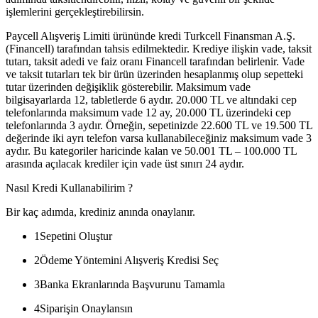
işlemlerini gerçekleştirebilirsin.
Paycell Alışveriş Limiti ürününde kredi Turkcell Finansman A.Ş.
(Financell) tarafından tahsis edilmektedir. Krediye ilişkin vade, taksit
tutarı, taksit adedi ve faiz oranı Financell tarafından belirlenir. Vade
ve taksit tutarları tek bir ürün üzerinden hesaplanmış olup sepetteki
tutar üzerinden değişiklik gösterebilir. Maksimum vade
bilgisayarlarda 12, tabletlerde 6 aydır. 20.000 TL ve altındaki cep
telefonlarında maksimum vade 12 ay, 20.000 TL üzerindeki cep
telefonlarında 3 aydır. Örneğin, sepetinizde 22.600 TL ve 19.500 TL
değerinde iki ayrı telefon varsa kullanabileceğiniz maksimum vade 3
aydır. Bu kategoriler haricinde kalan ve 50.001 TL – 100.000 TL
arasında açılacak krediler için vade üst sınırı 24 aydır.
Nasıl Kredi Kullanabilirim ?
Bir kaç adımda, krediniz anında onaylanır.
1
Sepetini Oluştur
2
Ödeme Yöntemini Alışveriş Kredisi Seç
3
Banka Ekranlarında Başvurunu Tamamla
4
Siparişin Onaylansın