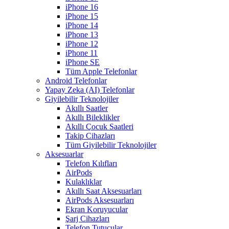
iPhone 16
iPhone 15
iPhone 14
iPhone 13
iPhone 12
iPhone 11
iPhone SE
Tüm Apple Telefonlar
Android Telefonlar
Yapay Zeka (AI) Telefonlar
Giyilebilir Teknolojiler
Akıllı Saatler
Akıllı Bileklikler
Akıllı Çocuk Saatleri
Takip Cihazları
Tüm Giyilebilir Teknolojiler
Aksesuarlar
Telefon Kılıfları
AirPods
Kulaklıklar
Akıllı Saat Aksesuarları
AirPods Aksesuarları
Ekran Koruyucular
Şarj Cihazları
Telefon Tutucular