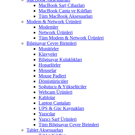
MacBook Şarj Cihazları
MacBook Çanta ve Kılıfları
Tüm MacBook Aksesuarları
Modem & Network Ürünleri
Modemler
Network Ürünleri
Tüm Modem & Network Ürünleri
Bilgisayar Çevre Birimleri
Monitörler
Klavyeler
BiIgisayar Kulaklıkları
Hoparlörler
Mouselar
Mouse Padleri
Dönüştürücüler
Soğutucu & Yükselticiler
Webcam Ürünleri
Kablolar
Laptop Çantaları
UPS & Güç Kaynakları
Yazıcılar
Yazıcı Sarf Ürünleri
Tüm Bilgisayar Çevre Birimleri
Tablet Aksesuarları