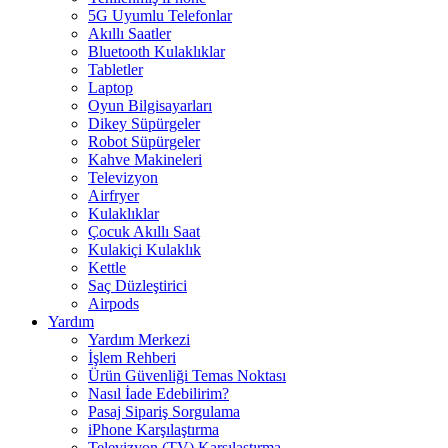
5G Uyumlu Telefonlar
Akıllı Saatler
Bluetooth Kulaklıklar
Tabletler
Laptop
Oyun Bilgisayarları
Dikey Süpürgeler
Robot Süpürgeler
Kahve Makineleri
Televizyon
Airfryer
Kulaklıklar
Çocuk Akıllı Saat
Kulakiçi Kulaklık
Kettle
Saç Düzleştirici
Airpods
Yardım
Yardım Merkezi
İşlem Rehberi
Ürün Güvenliği Temas Noktası
Nasıl İade Edebilirim?
Pasaj Sipariş Sorgulama
iPhone Karşılaştırma
Televizyon (TV) Karşılaştırma