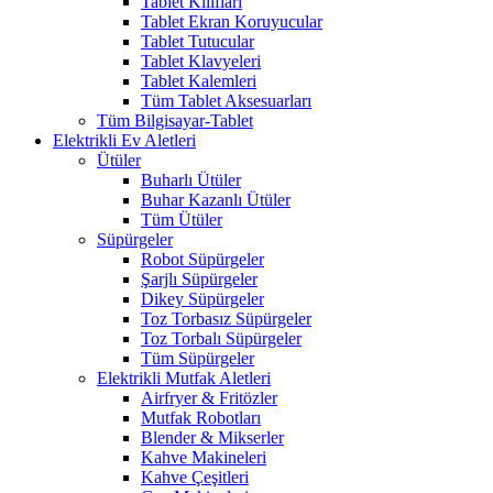
Tablet Kılıfları
Tablet Ekran Koruyucular
Tablet Tutucular
Tablet Klavyeleri
Tablet Kalemleri
Tüm Tablet Aksesuarları
Tüm Bilgisayar-Tablet
Elektrikli Ev Aletleri
Ütüler
Buharlı Ütüler
Buhar Kazanlı Ütüler
Tüm Ütüler
Süpürgeler
Robot Süpürgeler
Şarjlı Süpürgeler
Dikey Süpürgeler
Toz Torbasız Süpürgeler
Toz Torbalı Süpürgeler
Tüm Süpürgeler
Elektrikli Mutfak Aletleri
Airfryer & Fritözler
Mutfak Robotları
Blender & Mikserler
Kahve Makineleri
Kahve Çeşitleri