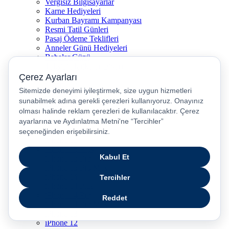
Vergisiz Bilgisayarlar
Karne Hediyeleri
Kurban Bayramı Kampanyası
Resmi Tatil Günleri
Pasaj Ödeme Teklifleri
Anneler Günü Hediyeleri
Babalar Günü
Taksitli Harikalar Diyarı
Popüler Ürünler
iPhone 17
iPhone 16
iPhone Air
iPhone 16 Pro Max
iPhone 17 Pro Max
iPhone 16E
iPhone 15
iPhone 15 Plus
iPhone 15 Pro
iPhone 15 Pro Max
iPhone 14
iPhone 14 Plus
iPhone 14 Pro
iPhone 14 Pro Max
iPhone 13
iPhone 12