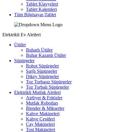
Tablet Klavyeleri
Tablet Kalemleri
Tüm Bilgisayar-Tablet
Elektrikli Ev Aletleri
Ütüler
Buharlı Ütüler
Buhar Kazanlı Ütüler
Süpürgeler
Robot Süpürgeler
Şarjlı Süpürgeler
Dikey Süpürgeler
Toz Torbasız Süpürgeler
Toz Torbalı Süpürgeler
Elektrikli Mutfak Aletleri
Airfryer & Fritözler
Mutfak Robotları
Blender & Mikserler
Kahve Makineleri
Kahve Çeşitleri
Çay Makineleri
Tost Makineleri