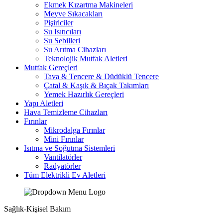
Ekmek Kızartma Makineleri
Meyve Sıkacakları
Pişiriciler
Su Isıtıcıları
Su Sebilleri
Su Arıtma Cihazları
Teknolojik Mutfak Aletleri
Mutfak Gereçleri
Tava & Tencere & Düdüklü Tencere
Çatal & Kaşık & Bıçak Takımları
Yemek Hazırlık Gereçleri
Yapı Aletleri
Hava Temizleme Cihazları
Fırınlar
Mikrodalga Fırınlar
Mini Fırınlar
Isıtma ve Soğutma Sistemleri
Vantilatörler
Radyatörler
Tüm Elektrikli Ev Aletleri
Sağlık-Kişisel Bakım