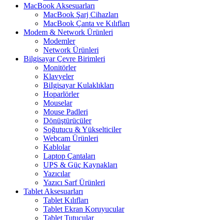
MacBook Aksesuarları
MacBook Şarj Cihazları
MacBook Çanta ve Kılıfları
Modem & Network Ürünleri
Modemler
Network Ürünleri
Bilgisayar Çevre Birimleri
Monitörler
Klavyeler
BiIgisayar Kulaklıkları
Hoparlörler
Mouselar
Mouse Padleri
Dönüştürücüler
Soğutucu & Yükselticiler
Webcam Ürünleri
Kablolar
Laptop Çantaları
UPS & Güç Kaynakları
Yazıcılar
Yazıcı Sarf Ürünleri
Tablet Aksesuarları
Tablet Kılıfları
Tablet Ekran Koruyucular
Tablet Tutucular