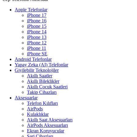
Apple Telefonlar
iPhone 17
iPhone 16
iPhone 15
iPhone 14
iPhone 13
iPhone 12
iPhone 11
iPhone SE
Android Telefonlar
Yapay Zeka (AI) Telefonlar
Giyilebilir Teknolojiler
Akıllı Saatler
Akıllı Bileklikler
Akıllı Çocuk Saatleri
Takip Cihazları
Aksesuarlar
Telefon Kılıfları
AirPods
Kulaklıklar
Akıllı Saat Aksesuarları
AirPods Aksesuarları
Ekran Koruyucular
Şarj Cihazları