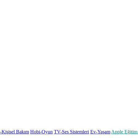
k-Kişisel Bakım
Hobi-Oyun
TV-Ses Sistemleri
Ev-Yaşam
Apple Eğitim