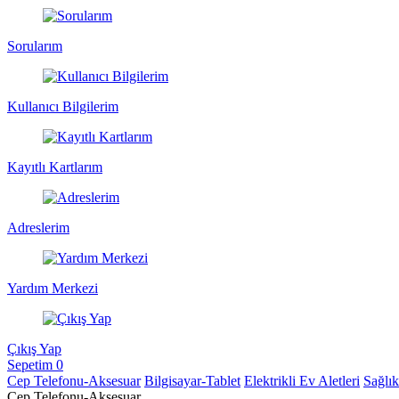
Sorularım
Kullanıcı Bilgilerim
Kayıtlı Kartlarım
Adreslerim
Yardım Merkezi
Çıkış Yap
Sepetim
0
Cep Telefonu-Aksesuar
Bilgisayar-Tablet
Elektrikli Ev Aletleri
Sağlı
Cep Telefonu-Aksesuar