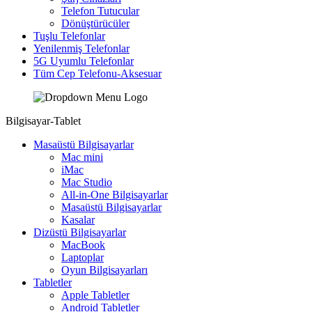
Telefon Tutucular
Dönüştürücüler
Tuşlu Telefonlar
Yenilenmiş Telefonlar
5G Uyumlu Telefonlar
Tüm Cep Telefonu-Aksesuar
Bilgisayar-Tablet
Masaüstü Bilgisayarlar
Mac mini
iMac
Mac Studio
All-in-One Bilgisayarlar
Masaüstü Bilgisayarlar
Kasalar
Dizüstü Bilgisayarlar
MacBook
Laptoplar
Oyun Bilgisayarları
Tabletler
Apple Tabletler
Android Tabletler