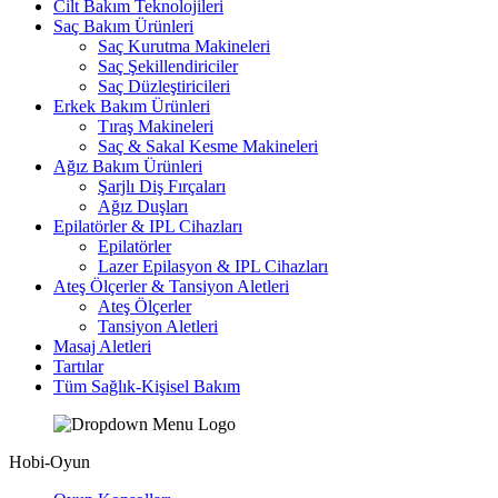
Cilt Bakım Teknolojileri
Saç Bakım Ürünleri
Saç Kurutma Makineleri
Saç Şekillendiriciler
Saç Düzleştiricileri
Erkek Bakım Ürünleri
Tıraş Makineleri
Saç & Sakal Kesme Makineleri
Ağız Bakım Ürünleri
Şarjlı Diş Fırçaları
Ağız Duşları
Epilatörler & IPL Cihazları
Epilatörler
Lazer Epilasyon & IPL Cihazları
Ateş Ölçerler & Tansiyon Aletleri
Ateş Ölçerler
Tansiyon Aletleri
Masaj Aletleri
Tartılar
Tüm Sağlık-Kişisel Bakım
Hobi-Oyun