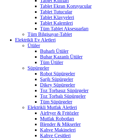
Tablet Kılıfları
Tablet Ekran Koruyucular
Tablet Tutucular
Tablet Klavyeleri
Tablet Kalemleri
Tüm Tablet Aksesuarları
Tüm Bilgisayar-Tablet
Elektrikli Ev Aletleri
Ütüler
Buharlı Ütüler
Buhar Kazanlı Ütüler
Tüm Ütüler
Süpürgeler
Robot Süpürgeler
Şarjlı Süpürgeler
Dikey Süpürgeler
Toz Torbasız Süpürgeler
Toz Torbalı Süpürgeler
Tüm Süpürgeler
Elektrikli Mutfak Aletleri
Airfryer & Fritözler
Mutfak Robotları
Blender & Mikserler
Kahve Makineleri
Kahve Çeşitleri