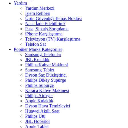
Yardım
Yardım Merkezi
İşlem Rehberi
Ürün Güvenliği Temas Noktası
Nasıl İade Edebilirim?
Pasaj Sipariş Sorgulama
iPhone Karşılaştırma
Televizyon (TV) Karşılaştırma
Telefon Sat
Popüler Marka Kategoriler
Samsung Telefonlar
JBL Kulaklık
Philips Kahve Makinesi
Samsung Tablet
Dyson Saç Düzleştirici
Philips Dikey Süpürge
Philips Süpürge
Karaca Kahve Makinesi
Philips Airfryer
Apple Kulaklık
Dyson Hava Temizleyici
Huawei Akıllı Saat
Philips Ütü
JBL Hoparlör
Apple Tablet