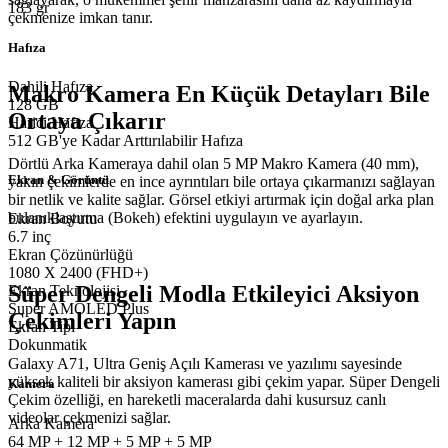
183 gr
çekmenize imkan tanır.
Hafıza
Dahili Hafıza
Makro Kamera En Küçük Detayları Bile
128 GB
Ortaya Çıkarır
Harici Hafıza
512 GB'ye Kadar Arttırılabilir Hafıza
Dörtlü Arka Kameraya dahil olan 5 MP Makro Kamera (40 mm),
Ekran & Görüntü
yakın çekimlerde en ince ayrıntıları bile ortaya çıkarmanızı sağlayan
bir netlik ve kalite sağlar. Görsel etkiyi artırmak için doğal arka plan
bulanıklaştırma (Bokeh) efektini uygulayın ve ayarlayın.
Ekran Boyutu
6.7 inç
Ekran Çözünürlüğü
1080 X 2400 (FHD+)
Süper Dengeli Modla Etkileyici Aksiyon
Ekran Teknolojisi
Super AMOLED Plus
Çekimleri Yapın
Ekran Tipi
Dokunmatik
Galaxy A71, Ultra Geniş Açılı Kamerası ve yazılımı sayesinde
yüksek kaliteli bir aksiyon kamerası gibi çekim yapar. Süper Dengeli
Kamera
Çekim özelliği, en hareketli maceralarda dahi kusursuz canlı
videolar çekmenizi sağlar.
Arka Kamera
64 MP + 12 MP + 5 MP + 5 MP