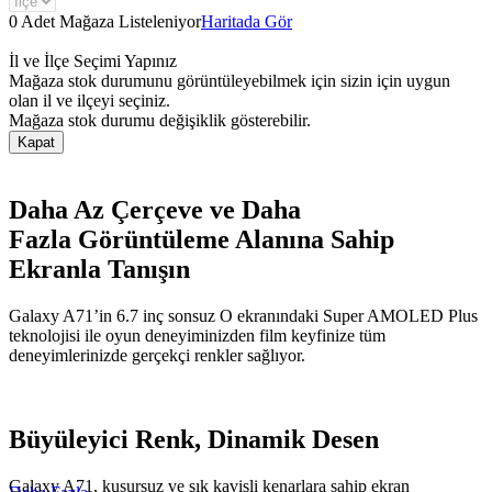
0 Adet Mağaza Listeleniyor
Haritada Gör
İl ve İlçe Seçimi Yapınız
Mağaza stok durumunu görüntüleyebilmek için sizin için uygun
olan il ve ilçeyi seçiniz.
Mağaza stok durumu değişiklik gösterebilir.
Kapat
Daha Az Çerçeve ve Daha
Fazla Görüntüleme Alanına Sahip
Ekranla Tanışın
Galaxy A71’in 6.7 inç sonsuz O ekranındaki Super AMOLED Plus
teknolojisi ile oyun deneyiminizden film keyfinize tüm
deneyimlerinizde gerçekçi renkler sağlıyor.
Büyüleyici Renk, Dinamik Desen
Galaxy A71, kusursuz ve şık kavisli kenarlara sahip ekran