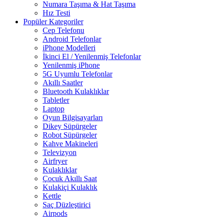
Numara Taşıma & Hat Taşıma
Hız Testi
Popüler Kategoriler
Cep Telefonu
Android Telefonlar
iPhone Modelleri
İkinci El / Yenilenmiş Telefonlar
Yenilenmiş iPhone
5G Uyumlu Telefonlar
Akıllı Saatler
Bluetooth Kulaklıklar
Tabletler
Laptop
Oyun Bilgisayarları
Dikey Süpürgeler
Robot Süpürgeler
Kahve Makineleri
Televizyon
Airfryer
Kulaklıklar
Çocuk Akıllı Saat
Kulakiçi Kulaklık
Kettle
Saç Düzleştirici
Airpods