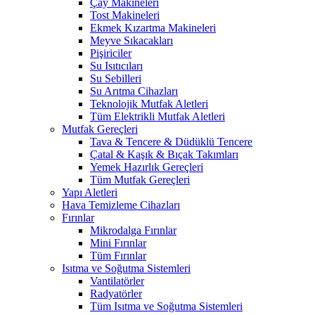
Çay Makineleri
Tost Makineleri
Ekmek Kızartma Makineleri
Meyve Sıkacakları
Pişiriciler
Su Isıtıcıları
Su Sebilleri
Su Arıtma Cihazları
Teknolojik Mutfak Aletleri
Tüm Elektrikli Mutfak Aletleri
Mutfak Gereçleri
Tava & Tencere & Düdüklü Tencere
Çatal & Kaşık & Bıçak Takımları
Yemek Hazırlık Gereçleri
Tüm Mutfak Gereçleri
Yapı Aletleri
Hava Temizleme Cihazları
Fırınlar
Mikrodalga Fırınlar
Mini Fırınlar
Tüm Fırınlar
Isıtma ve Soğutma Sistemleri
Vantilatörler
Radyatörler
Tüm Isıtma ve Soğutma Sistemleri