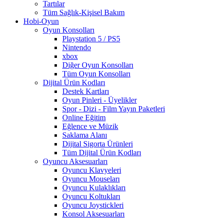
Tartılar
Tüm Sağlık-Kişisel Bakım
Hobi-Oyun
Oyun Konsolları
Playstation 5 / PS5
Nintendo
xbox
Diğer Oyun Konsolları
Tüm Oyun Konsolları
Dijital Ürün Kodları
Destek Kartları
Oyun Pinleri - Üyelikler
Spor - Dizi - Film Yayın Paketleri
Online Eğitim
Eğlence ve Müzik
Saklama Alanı
Dijital Sigorta Ürünleri
Tüm Dijital Ürün Kodları
Oyuncu Aksesuarları
Oyuncu Klavyeleri
Oyuncu Mouseları
Oyuncu Kulaklıkları
Oyuncu Koltukları
Oyuncu Joystickleri
Konsol Aksesuarları