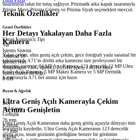
Daha Fazla
tasarımıyla rahat bir tutuş sağlıyor. Prizmatik arka kapak tasarımıyla
Prizma Mavi, Prizma Gümüş ve Prizma Siyah seçenekleri mevcut.
Teknik Özellikler
Genel Özellikler
Her Detayı Yakalayan Daha Fazla
Ekran Koruyucu Tipi
Kamera
Var
İşletim Sistemi
Yakın çekim, ultra geniş açılı çekim, gece fotoğrafı yada sanatsal bir
Android 10
çekiminizde A71’in dörtlü arka kamerası size profesyonel bir
İşlemci Hızı
deneyim sunuyor. 64 MP Ana Kamera, 123 derecelik 12 MP Ultra
Snapdragon 730G İşlemci, 2.2GHz (çift), 1.8GHz (altı)
Geniş Açılı Kamera, 5 MP Makro Kamera ve 5 MP Derinlik
Ram (Sistem Belleği)
Kamerasıyla A71 her anınız için hazır.
8 GB
Boyut & Ağırlık
Ultra Geniş Açılı Kamerayla Çekim
Boy
Açınızı Genişletin
163.6 mm
Genişlik
76 mm
Ultra Geniş Açılı Kameranın daha geniş görüş açısıyla dünyayı tüm
Kalınlık
boyutuyla kaydedin. Ultra Geniş Açılı Kameranın 123 derecelik
7.7 mm
görüş açısı, insan gözünün gördüğüne benzer bir görünüm
Ağırlık
sağlayarak, o mükemmel şehir manzarasını daha az kaydırmayla