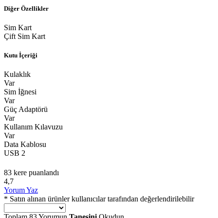
Diğer Özellikler
Sim Kart
Çift Sim Kart
Kutu İçeriği
Kulaklık
Var
Sim İğnesi
Var
Güç Adaptörü
Var
Kullanım Kılavuzu
Var
Data Kablosu
USB 2
83 kere puanlandı
4,7
Yorum Yaz
* Satın alınan ürünler kullanıcılar tarafından değerlendirilebilir
Toplam
83
Yorumun
Tanesini
Okudun