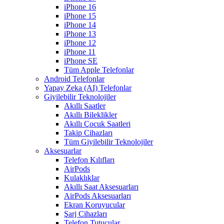
iPhone 16
iPhone 15
iPhone 14
iPhone 13
iPhone 12
iPhone 11
iPhone SE
Tüm Apple Telefonlar
Android Telefonlar
Yapay Zeka (AI) Telefonlar
Giyilebilir Teknolojiler
Akıllı Saatler
Akıllı Bileklikler
Akıllı Çocuk Saatleri
Takip Cihazları
Tüm Giyilebilir Teknolojiler
Aksesuarlar
Telefon Kılıfları
AirPods
Kulaklıklar
Akıllı Saat Aksesuarları
AirPods Aksesuarları
Ekran Koruyucular
Şarj Cihazları
Telefon Tutucular