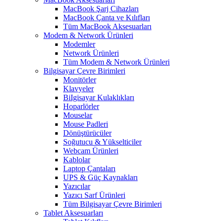
MacBook Şarj Cihazları
MacBook Çanta ve Kılıfları
Tüm MacBook Aksesuarları
Modem & Network Ürünleri
Modemler
Network Ürünleri
Tüm Modem & Network Ürünleri
Bilgisayar Çevre Birimleri
Monitörler
Klavyeler
BiIgisayar Kulaklıkları
Hoparlörler
Mouselar
Mouse Padleri
Dönüştürücüler
Soğutucu & Yükselticiler
Webcam Ürünleri
Kablolar
Laptop Çantaları
UPS & Güç Kaynakları
Yazıcılar
Yazıcı Sarf Ürünleri
Tüm Bilgisayar Çevre Birimleri
Tablet Aksesuarları