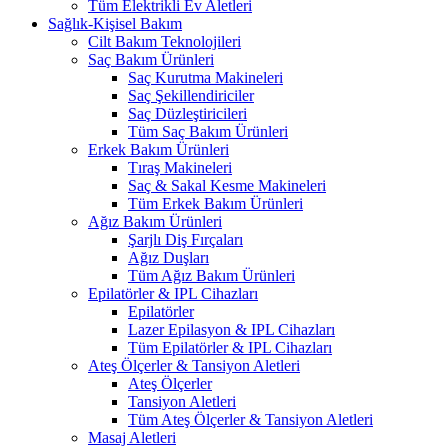
Tüm Elektrikli Ev Aletleri
Sağlık-Kişisel Bakım
Cilt Bakım Teknolojileri
Saç Bakım Ürünleri
Saç Kurutma Makineleri
Saç Şekillendiriciler
Saç Düzleştiricileri
Tüm Saç Bakım Ürünleri
Erkek Bakım Ürünleri
Tıraş Makineleri
Saç & Sakal Kesme Makineleri
Tüm Erkek Bakım Ürünleri
Ağız Bakım Ürünleri
Şarjlı Diş Fırçaları
Ağız Duşları
Tüm Ağız Bakım Ürünleri
Epilatörler & IPL Cihazları
Epilatörler
Lazer Epilasyon & IPL Cihazları
Tüm Epilatörler & IPL Cihazları
Ateş Ölçerler & Tansiyon Aletleri
Ateş Ölçerler
Tansiyon Aletleri
Tüm Ateş Ölçerler & Tansiyon Aletleri
Masaj Aletleri