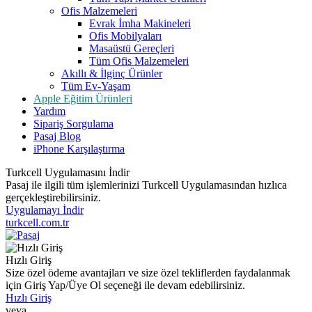
Ofis Malzemeleri
Evrak İmha Makineleri
Ofis Mobilyaları
Masaüstü Gereçleri
Tüm Ofis Malzemeleri
Akıllı & İlginç Ürünler
Tüm Ev-Yaşam
Apple Eğitim Ürünleri
Yardım
Sipariş Sorgulama
Pasaj Blog
iPhone Karşılaştırma
Turkcell Uygulamasını İndir
Pasaj ile ilgili tüm işlemlerinizi Turkcell Uygulamasından hızlıca
gerçekleştirebilirsiniz.
Uygulamayı İndir
turkcell.com.tr
Hızlı Giriş
Size özel ödeme avantajları ve size özel tekliflerden faydalanmak
için Giriş Yap/Üye Ol seçeneği ile devam edebilirsiniz.
Hızlı Giriş
veya