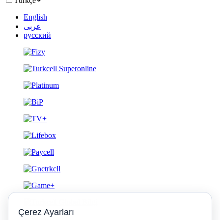
Türkçe
English
عربى
русский