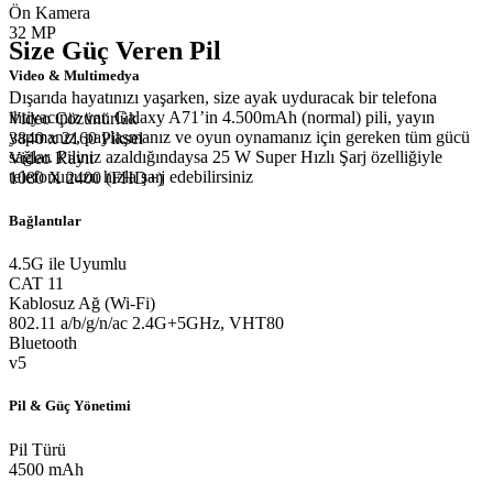
Ön Kamera
32 MP
Size Güç Veren Pil
Video & Multimedya
Dışarıda hayatınızı yaşarken, size ayak uyduracak bir telefona
ihtiyacınız var. Galaxy A71’in 4.500mAh (normal) pili, yayın
Video Çözünürlük
yapmanız, paylaşmanız ve oyun oynamanız için gereken tüm gücü
3840 x 2160 Piksel
sağlar. Piliniz azaldığındaysa 25 W Super Hızlı Şarj özelliğiyle
Video Kayıt
telefonunuzu hızla şarj edebilirsiniz
1080 X 2400 (FHD+)
Bağlantılar
4.5G ile Uyumlu
CAT 11
Kablosuz Ağ (Wi-Fi)
802.11 a/b/g/n/ac 2.4G+5GHz, VHT80
Bluetooth
v5
Pil & Güç Yönetimi
Pil Türü
4500 mAh