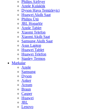
Philips Airfryer
Apple Kulaklık
Dyson Hava Temizleyici
Huawei Akıllı Saat
Philips Ütü
JBL Hoparlör
Apple Tablet
Xiaomi Telefon
Xiaomi Akıllı Saat
Samsung Akıllı Saat
Asus Laptop
Huawei Tablet
Huawei Telefon
Stanley Termos
Markalar
Apple
Samsung
Dyson
Anker
Arzum
Braun
Casper
Huawei
JBL
Lenovo