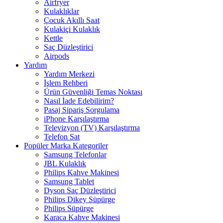
Airfryer
Kulaklıklar
Çocuk Akıllı Saat
Kulakiçi Kulaklık
Kettle
Saç Düzleştirici
Airpods
Yardım
Yardım Merkezi
İşlem Rehberi
Ürün Güvenliği Temas Noktası
Nasıl İade Edebilirim?
Pasaj Sipariş Sorgulama
iPhone Karşılaştırma
Televizyon (TV) Karşılaştırma
Telefon Sat
Popüler Marka Kategoriler
Samsung Telefonlar
JBL Kulaklık
Philips Kahve Makinesi
Samsung Tablet
Dyson Saç Düzleştirici
Philips Dikey Süpürge
Philips Süpürge
Karaca Kahve Makinesi