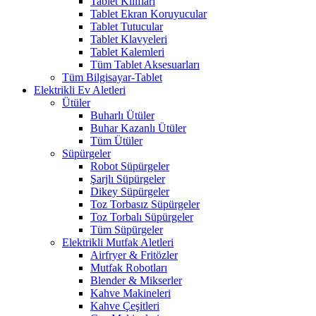
Tablet Kılıfları
Tablet Ekran Koruyucular
Tablet Tutucular
Tablet Klavyeleri
Tablet Kalemleri
Tüm Tablet Aksesuarları
Tüm Bilgisayar-Tablet
Elektrikli Ev Aletleri
Ütüler
Buharlı Ütüler
Buhar Kazanlı Ütüler
Tüm Ütüler
Süpürgeler
Robot Süpürgeler
Şarjlı Süpürgeler
Dikey Süpürgeler
Toz Torbasız Süpürgeler
Toz Torbalı Süpürgeler
Tüm Süpürgeler
Elektrikli Mutfak Aletleri
Airfryer & Fritözler
Mutfak Robotları
Blender & Mikserler
Kahve Makineleri
Kahve Çeşitleri