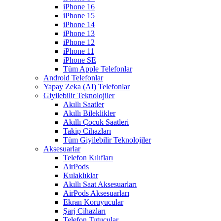
iPhone 16
iPhone 15
iPhone 14
iPhone 13
iPhone 12
iPhone 11
iPhone SE
Tüm Apple Telefonlar
Android Telefonlar
Yapay Zeka (AI) Telefonlar
Giyilebilir Teknolojiler
Akıllı Saatler
Akıllı Bileklikler
Akıllı Çocuk Saatleri
Takip Cihazları
Tüm Giyilebilir Teknolojiler
Aksesuarlar
Telefon Kılıfları
AirPods
Kulaklıklar
Akıllı Saat Aksesuarları
AirPods Aksesuarları
Ekran Koruyucular
Şarj Cihazları
Telefon Tutucular