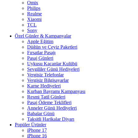
Omix
Philips
Realme
Xiaomi
TCL
Sony
Özel Günler & Kampanyalar
Apple Eğitim
Düğün ve Çeyiz Paketleri
Fırsatlar Pasajı
Pasaj Günleri
Uykusu Kaçanlar Kulübü
Sevgililer Günü Hediyeleri
Vergisiz Telefonlar
Vergisiz Bilgisayarlar
Karne Hediyeleri
Kurban Bayramı Kampanyası
Resmi Tatil Günleri
Pasaj Ödeme Teklifleri
Anneler Günü Hediyeleri
Babalar Günü
Taksitli Harikalar Diyarı
Popüler Ürünler
iPhone 17
iPhone 16