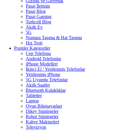
Gizlilik ve Güvenlik
Pasaj İletişim
Pasaj Blog
Pasaj Gaming
Turkcell Blog
Akıllı Ev
5G
Numara Taşıma & Hat Taşıma
Hız Testi
Popüler Kategoriler
Cep Telefonu
Android Telefonlar
iPhone Modelleri
İkinci El / Yenilenmiş Telefonlar
Yenilenmiş iPhone
5G Uyumlu Telefonlar
Akıllı Saatler
Bluetooth Kulaklıklar
Tabletler
Laptop
Oyun Bilgisayarları
Dikey Süpürgeler
Robot Süpürgeler
Kahve Makineleri
Televizyon