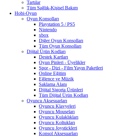
Tartılar
Tüm Sağlık-Kişisel Bakım
Hobi-Oyun
Oyun Konsolları
Playstation 5 / PS5
Nintendo
xbox
Diğer Oyun Konsolları
Tüm Oyun Konsolları
Dijital Ürün Kodları
Destek Kartları
Oyun Pinleri - Üyelikler
Spor - Dizi - Film Yayın Paketleri
Online Eğitim
Eğlence ve Müzik
Saklama Alanı
Dijital Sigorta Ürünleri
Tüm Dijital Ürün Kodları
Oyuncu Aksesuarları
Oyuncu Klavyeleri
Oyuncu Mouseları
Oyuncu Kulaklıkları
Oyuncu Koltukları
Oyuncu Joystickleri
Konsol Aksesuarları