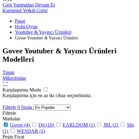
Giriş Yapmadan Devam Et
Kurumsal Yetkili Girişi
Pasaj
Hobi-Oyun
Youtuber & Yayıncı Ürünleri
Govee Youtuber & Yayıncı Ürünleri
Govee Youtuber & Yayıncı Ürünleri
Modelleri
Tümü
Mikrofonlar
"
"
Karşılaştırma Modu
Karşılaştırma için en az iki cihaz seçmelisiniz.
Filtrele
0
Sırala
Filtrele
Markalar
Govee (
4
)
Dji (
10
)
EARLDOM (
1
)
JBL (
2
)
Sbs
(
1
)
WESDAR (
1
)
Peşin Fiyat