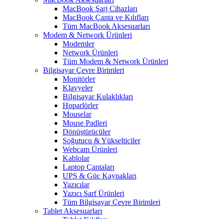
MacBook Şarj Cihazları
MacBook Çanta ve Kılıfları
Tüm MacBook Aksesuarları
Modem & Network Ürünleri
Modemler
Network Ürünleri
Tüm Modem & Network Ürünleri
Bilgisayar Çevre Birimleri
Monitörler
Klavyeler
BiIgisayar Kulaklıkları
Hoparlörler
Mouselar
Mouse Padleri
Dönüştürücüler
Soğutucu & Yükselticiler
Webcam Ürünleri
Kablolar
Laptop Çantaları
UPS & Güç Kaynakları
Yazıcılar
Yazıcı Sarf Ürünleri
Tüm Bilgisayar Çevre Birimleri
Tablet Aksesuarları