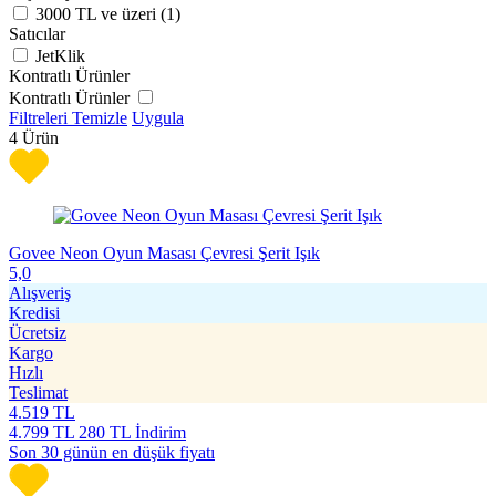
3000 TL ve üzeri (
1
)
Satıcılar
JetKlik
Kontratlı Ürünler
Kontratlı Ürünler
Filtreleri Temizle
Uygula
4
Ürün
Govee Neon Oyun Masası Çevresi Şerit Işık
5,0
Alışveriş
Kredisi
Ücretsiz
Kargo
Hızlı
Teslimat
4.519
TL
4.799
TL
280 TL İndirim
Son 30 günün en düşük fiyatı