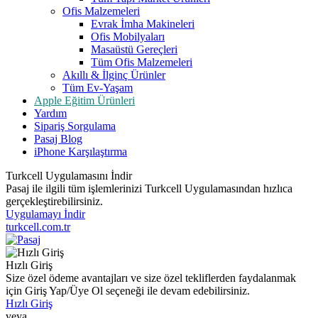
Ofis Malzemeleri
Evrak İmha Makineleri
Ofis Mobilyaları
Masaüstü Gereçleri
Tüm Ofis Malzemeleri
Akıllı & İlginç Ürünler
Tüm Ev-Yaşam
Apple Eğitim Ürünleri
Yardım
Sipariş Sorgulama
Pasaj Blog
iPhone Karşılaştırma
Turkcell Uygulamasını İndir
Pasaj ile ilgili tüm işlemlerinizi Turkcell Uygulamasından hızlıca
gerçekleştirebilirsiniz.
Uygulamayı İndir
turkcell.com.tr
Hızlı Giriş
Size özel ödeme avantajları ve size özel tekliflerden faydalanmak
için Giriş Yap/Üye Ol seçeneği ile devam edebilirsiniz.
Hızlı Giriş
veya