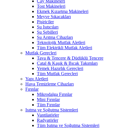
Çay Makineleri
Tost Makineleri
Ekmek Kızartma Makineleri
Meyve Sıkacakları
Pişiriciler
Su Isıtıcıları
Su Sebilleri
Su Arıtma Cihazları
Teknolojik Mutfak Aletleri
Tüm Elektrikli Mutfak Aletleri
Mutfak Gereçleri
Tava & Tencere & Düdüklü Tencere
Çatal & Kaşık & Bıçak Takımları
Yemek Hazırlık Gereçleri
Tüm Mutfak Gereçleri
Yapı Aletleri
Hava Temizleme Cihazları
Fırınlar
Mikrodalga Fırınlar
Mini Fırınlar
Tüm Fırınlar
Isıtma ve Soğutma Sistemleri
Vantilatörler
Radyatörler
Tüm Isıtma ve Soğutma Sistemleri