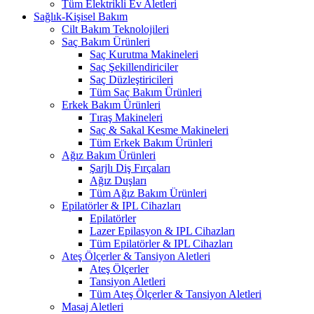
Tüm Elektrikli Ev Aletleri
Sağlık-Kişisel Bakım
Cilt Bakım Teknolojileri
Saç Bakım Ürünleri
Saç Kurutma Makineleri
Saç Şekillendiriciler
Saç Düzleştiricileri
Tüm Saç Bakım Ürünleri
Erkek Bakım Ürünleri
Tıraş Makineleri
Saç & Sakal Kesme Makineleri
Tüm Erkek Bakım Ürünleri
Ağız Bakım Ürünleri
Şarjlı Diş Fırçaları
Ağız Duşları
Tüm Ağız Bakım Ürünleri
Epilatörler & IPL Cihazları
Epilatörler
Lazer Epilasyon & IPL Cihazları
Tüm Epilatörler & IPL Cihazları
Ateş Ölçerler & Tansiyon Aletleri
Ateş Ölçerler
Tansiyon Aletleri
Tüm Ateş Ölçerler & Tansiyon Aletleri
Masaj Aletleri