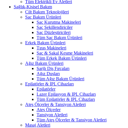
Tüm Elektrikli Ev Aletleri
Sağlık-Kişisel Bakım
Cilt Bakım Teknolojileri
Saç Bakım Ürünleri
Saç Kurutma Makineleri
Saç Şekillendiriciler
Saç Düzleştiricileri
Tüm Saç Bakım Ürünleri
Erkek Bakım Ürünleri
Tıraş Makineleri
Saç & Sakal Kesme Makineleri
Tüm Erkek Bakım Ürünleri
Ağız Bakım Ürünleri
Şarjlı Diş Fırçaları
Ağız Duşları
Tüm Ağız Bakım Ürünleri
Epilatörler & IPL Cihazları
Epilatörler
Lazer Epilasyon & IPL Cihazları
Tüm Epilatörler & IPL Cihazları
Ateş Ölçerler & Tansiyon Aletleri
Ateş Ölçerler
Tansiyon Aletleri
Tüm Ateş Ölçerler & Tansiyon Aletleri
Masaj Aletleri