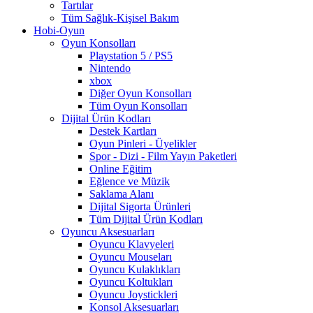
Tartılar
Tüm Sağlık-Kişisel Bakım
Hobi-Oyun
Oyun Konsolları
Playstation 5 / PS5
Nintendo
xbox
Diğer Oyun Konsolları
Tüm Oyun Konsolları
Dijital Ürün Kodları
Destek Kartları
Oyun Pinleri - Üyelikler
Spor - Dizi - Film Yayın Paketleri
Online Eğitim
Eğlence ve Müzik
Saklama Alanı
Dijital Sigorta Ürünleri
Tüm Dijital Ürün Kodları
Oyuncu Aksesuarları
Oyuncu Klavyeleri
Oyuncu Mouseları
Oyuncu Kulaklıkları
Oyuncu Koltukları
Oyuncu Joystickleri
Konsol Aksesuarları