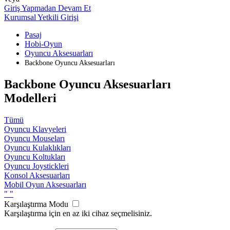
Giriş Yapmadan Devam Et
Kurumsal Yetkili Girişi
Pasaj
Hobi-Oyun
Oyuncu Aksesuarları
Backbone Oyuncu Aksesuarları
Backbone Oyuncu Aksesuarları
Modelleri
Tümü
Oyuncu Klavyeleri
Oyuncu Mouseları
Oyuncu Kulaklıkları
Oyuncu Koltukları
Oyuncu Joystickleri
Konsol Aksesuarları
Mobil Oyun Aksesuarları
"
"
Karşılaştırma Modu
Karşılaştırma için en az iki cihaz seçmelisiniz.