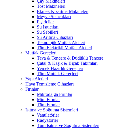
Çay Makineleri
Tost Makineleri
Ekmek Kızartma Makineleri
Meyve Sıkacakları
Pişiriciler
Su Isıtıcıları
Su Sebilleri
Su Arıtma Cihazları
Teknolojik Mutfak Aletleri
Tüm Elektrikli Mutfak Aletleri
Mutfak Gereçleri
Tava & Tencere & Düdüklü Tencere
Çatal & Kaşık & Bıçak Takımları
Yemek Hazırlık Gereçleri
Tüm Mutfak Gereçleri
Yapı Aletleri
Hava Temizleme Cihazları
Fırınlar
Mikrodalga Fırınlar
Mini Fırınlar
Tüm Fırınlar
Isıtma ve Soğutma Sistemleri
Vantilatörler
Radyatörler
Tüm Isıtma ve Soğutma Sistemleri