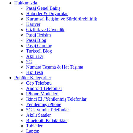
Hakkımızda
Pasaj Genel Bakış
Haberler & Duyurular
Kurumsal İletişim ve Sürdürürebilirlik
Kariyer
Gizlilik ve Güvenlik
Pasaj İletişim
Pasaj Blog
Pasaj Gaming
Turkcell Blog
Akıllı Ev
5G
Numara Taşıma & Hat Taşıma
Hız Testi
Popüler Kategoriler
Cep Telefonu
Android Telefonlar
iPhone Modelleri
İkinci El / Yenilenmiş Telefonlar
Yenilenmiş iPhone
5G Uyumlu Telefonlar
Akıllı Saatler
Bluetooth Kulaklıklar
Tabletler
Laptop