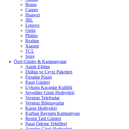
Braun
Casper
Huawei
JBL
Lenovo
Omix
Philips
Realme
Xiaomi
TCL
Sony
Özel Günler & Kampanyalar
Apple Eğitim
Düğün ve Çeyiz Paketleri
Fırsatlar Pasajı
Pasaj Günleri
Uykusu Kaçanlar Kulübü
Sevgililer Günü Hediyeleri
Vergisiz Telefonlar
Vergisiz Bilgisayarlar
Karne Hediyeleri
Kurban Bayramı Kampanyası
Resmi Tatil Günleri
Pasaj Ödeme Teklifleri
Anneler Günü Hediyeleri