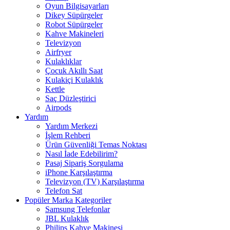
Oyun Bilgisayarları
Dikey Süpürgeler
Robot Süpürgeler
Kahve Makineleri
Televizyon
Airfryer
Kulaklıklar
Çocuk Akıllı Saat
Kulakiçi Kulaklık
Kettle
Saç Düzleştirici
Airpods
Yardım
Yardım Merkezi
İşlem Rehberi
Ürün Güvenliği Temas Noktası
Nasıl İade Edebilirim?
Pasaj Sipariş Sorgulama
iPhone Karşılaştırma
Televizyon (TV) Karşılaştırma
Telefon Sat
Popüler Marka Kategoriler
Samsung Telefonlar
JBL Kulaklık
Philips Kahve Makinesi