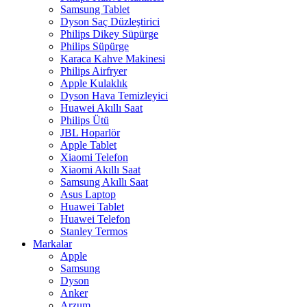
Samsung Tablet
Dyson Saç Düzleştirici
Philips Dikey Süpürge
Philips Süpürge
Karaca Kahve Makinesi
Philips Airfryer
Apple Kulaklık
Dyson Hava Temizleyici
Huawei Akıllı Saat
Philips Ütü
JBL Hoparlör
Apple Tablet
Xiaomi Telefon
Xiaomi Akıllı Saat
Samsung Akıllı Saat
Asus Laptop
Huawei Tablet
Huawei Telefon
Stanley Termos
Markalar
Apple
Samsung
Dyson
Anker
Arzum