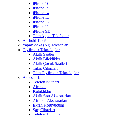
iPhone 16
iPhone 15
iPhone 14
iPhone 13
iPhone 12
iPhone 11
iPhone SE
Tüm Apple Telefonlar
Android Telefonlar
Yapay Zeka (AI) Telefonlar
Giyilebilir Teknolojiler
Akıllı Saatler
Akıllı Bileklikler
Akıllı Çocuk Saatleri
Takip Cihazları
Tüm Giyilebilir Teknolojiler
Aksesuarlar
Telefon Kılıfları
AirPods
Kulaklıklar
Akıllı Saat Aksesuarları
AirPods Aksesuarları
Ekran Koruyucular
Şarj Cihazları
Telefon Tutucular