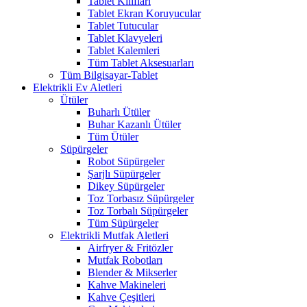
Tablet Kılıfları
Tablet Ekran Koruyucular
Tablet Tutucular
Tablet Klavyeleri
Tablet Kalemleri
Tüm Tablet Aksesuarları
Tüm Bilgisayar-Tablet
Elektrikli Ev Aletleri
Ütüler
Buharlı Ütüler
Buhar Kazanlı Ütüler
Tüm Ütüler
Süpürgeler
Robot Süpürgeler
Şarjlı Süpürgeler
Dikey Süpürgeler
Toz Torbasız Süpürgeler
Toz Torbalı Süpürgeler
Tüm Süpürgeler
Elektrikli Mutfak Aletleri
Airfryer & Fritözler
Mutfak Robotları
Blender & Mikserler
Kahve Makineleri
Kahve Çeşitleri