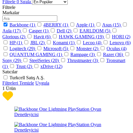
Filtrele
0
Sırala
Filtrele
Markalar
Backbone (
1
)
4BERRY (
1
)
Apple (
1
)
Asus (
15
)
Aula (
17
)
Casper (
1
)
Dell (
2
)
EARLDOM (
5
)
Glorious (
2
)
Havit (
6
)
HAWK GAMING (
19
)
HORI (
2
)
HP (
1
)
JBL (
2
)
Konami (
1
)
Lecoo (
4
)
Lenovo (
6
)
Logitech (
29
)
Microsoft (
5
)
Monster (
2
)
Oculus (
4
)
QUANTUM GAMING (
1
)
Rampage (
3
)
Razer (
36
)
Sony (
29
)
SteelSeries (
20
)
Thrustmaster (
3
)
Tronsmart
(
1
)
Trust (
2
)
xDrive (
12
)
Satıcılar
Turkcell Satış A.Ş.
Filtreleri Temizle
Uygula
1
Ürün