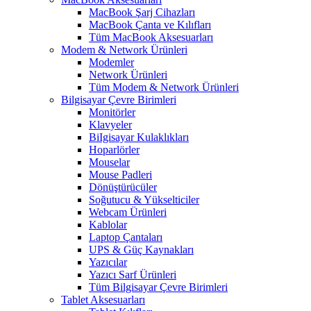
MacBook Şarj Cihazları
MacBook Çanta ve Kılıfları
Tüm MacBook Aksesuarları
Modem & Network Ürünleri
Modemler
Network Ürünleri
Tüm Modem & Network Ürünleri
Bilgisayar Çevre Birimleri
Monitörler
Klavyeler
BiIgisayar Kulaklıkları
Hoparlörler
Mouselar
Mouse Padleri
Dönüştürücüler
Soğutucu & Yükselticiler
Webcam Ürünleri
Kablolar
Laptop Çantaları
UPS & Güç Kaynakları
Yazıcılar
Yazıcı Sarf Ürünleri
Tüm Bilgisayar Çevre Birimleri
Tablet Aksesuarları