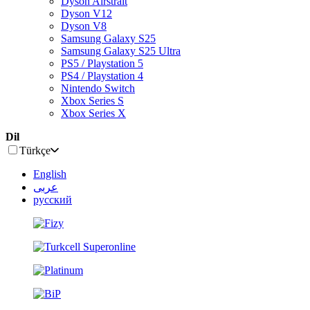
Dyson Airstrait
Dyson V12
Dyson V8
Samsung Galaxy S25
Samsung Galaxy S25 Ultra
PS5 / Playstation 5
PS4 / Playstation 4
Nintendo Switch
Xbox Series S
Xbox Series X
Dil
Türkçe
English
عربى
русский