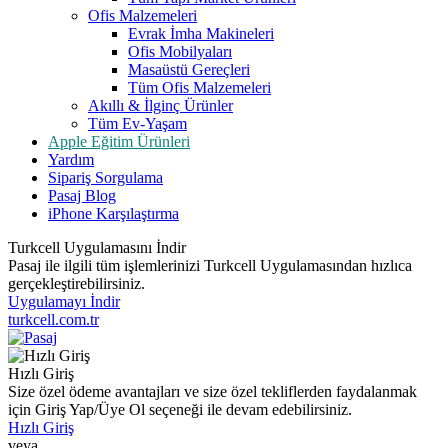
Ofis Malzemeleri
Evrak İmha Makineleri
Ofis Mobilyaları
Masaüstü Gereçleri
Tüm Ofis Malzemeleri
Akıllı & İlginç Ürünler
Tüm Ev-Yaşam
Apple Eğitim Ürünleri
Yardım
Sipariş Sorgulama
Pasaj Blog
iPhone Karşılaştırma
Turkcell Uygulamasını İndir
Pasaj ile ilgili tüm işlemlerinizi Turkcell Uygulamasından hızlıca
gerçekleştirebilirsiniz.
Uygulamayı İndir
turkcell.com.tr
Hızlı Giriş
Size özel ödeme avantajları ve size özel tekliflerden faydalanmak
için Giriş Yap/Üye Ol seçeneği ile devam edebilirsiniz.
Hızlı Giriş
veya