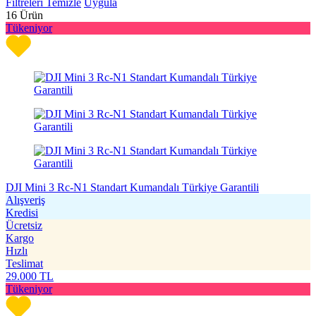
Filtreleri Temizle
Uygula
16
Ürün
Tükeniyor
DJI Mini 3 Rc-N1 Standart Kumandalı Türkiye Garantili
Alışveriş
Kredisi
Ücretsiz
Kargo
Hızlı
Teslimat
29.000
TL
Tükeniyor