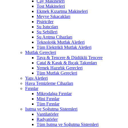
Çay Makineleri
Tost Makineleri
Ekmek Kızartma Makineleri
Meyve Sıkacakları
Pişiriciler
Su Isıtıcıları
Su Sebilleri
Su Arıtma Cihazları
Teknolojik Mutfak Aletleri
Tüm Elektrikli Mutfak Aletleri
Mutfak Gereçleri
Tava & Tencere & Düdüklü Tencere
Çatal & Kaşık & Bıçak Takımları
Yemek Hazırlık Gereçleri
Tüm Mutfak Gereçleri
Yapı Aletleri
Hava Temizleme Cihazları
Fırınlar
Mikrodalga Fırınlar
Mini Fırınlar
Tüm Fırınlar
Isıtma ve Soğutma Sistemleri
Vantilatörler
Radyatörler
Tüm Isıtma ve Soğutma Sistemleri