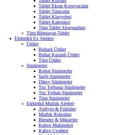
Tablet Kılıfları
Tablet Ekran Koruyucular
Tablet Tutucular
Tablet Klavyeleri
Tablet Kalemleri
Tüm Tablet Aksesuarları
Tüm Bilgisayar-Tablet
Elektrikli Ev Aletleri
Ütüler
Buharlı Ütüler
Buhar Kazanlı Ütüler
Tüm Ütüler
Süpürgeler
Robot Süpürgeler
Şarjlı Süpürgeler
Dikey Süpürgeler
Toz Torbasız Süpürgeler
Toz Torbalı Süpürgeler
Tüm Süpürgeler
Elektrikli Mutfak Aletleri
Airfryer & Fritözler
Mutfak Robotları
Blender & Mikserler
Kahve Makineleri
Kahve Çeşitleri