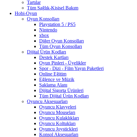
Tartılar
Tüm Sağlık-Kişisel Bakım
Hobi-Oyun
Oyun Konsolları
Playstation 5 / PS5
Nintendo
xbox
Diğer Oyun Konsolları
Tüm Oyun Konsolları
Dijital Ürün Kodları
Destek Kartları
Oyun Pinleri - Üyelikler
Spor - Dizi - Film Yayın Paketleri
Online Eğitim
Eğlence ve Müzik
Saklama Alanı
Dijital Sigorta Ürünleri
Tüm Dijital Ürün Kodları
Oyuncu Aksesuarları
Oyuncu Klavyeleri
Oyuncu Mouseları
Oyuncu Kulaklıkları
Oyuncu Koltukları
Oyuncu Joystickleri
Konsol Aksesuarları