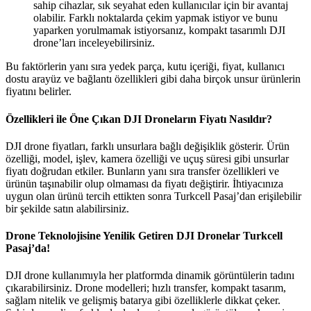
sahip cihazlar, sık seyahat eden kullanıcılar için bir avantaj
olabilir. Farklı noktalarda çekim yapmak istiyor ve bunu
yaparken yorulmamak istiyorsanız, kompakt tasarımlı DJI
drone’ları inceleyebilirsiniz.
Bu faktörlerin yanı sıra yedek parça, kutu içeriği, fiyat, kullanıcı
dostu arayüz ve bağlantı özellikleri gibi daha birçok unsur ürünlerin
fiyatını belirler.
Özellikleri ile Öne Çıkan DJI Droneların Fiyatı Nasıldır?
DJI drone fiyatları, farklı unsurlara bağlı değişiklik gösterir. Ürün
özelliği, model, işlev, kamera özelliği ve uçuş süresi gibi unsurlar
fiyatı doğrudan etkiler. Bunların yanı sıra transfer özellikleri ve
ürünün taşınabilir olup olmaması da fiyatı değiştirir. İhtiyacınıza
uygun olan ürünü tercih ettikten sonra Turkcell Pasaj’dan erişilebilir
bir şekilde satın alabilirsiniz.
Drone Teknolojisine Yenilik Getiren DJI Dronelar Turkcell
Pasaj’da!
DJI drone kullanımıyla her platformda dinamik görüntülerin tadını
çıkarabilirsiniz. Drone modelleri; hızlı transfer, kompakt tasarım,
sağlam nitelik ve gelişmiş batarya gibi özelliklerle dikkat çeker.