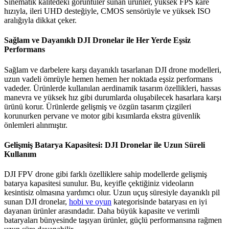
Sinematik kalitedeki görüntüler sunan ürünler, yüksek FPS kare
hızıyla, ileri UHD desteğiyle, CMOS sensörüyle ve yüksek ISO
aralığıyla dikkat çeker.
Sağlam ve Dayanıklı DJI Dronelar ile Her Yerde Eşsiz
Performans
Sağlam ve darbelere karşı dayanıklı tasarlanan DJI drone modelleri,
uzun vadeli ömrüyle hemen hemen her noktada eşsiz performans
vadeder. Ürünlerde kullanılan aerdinamik tasarım özellikleri, hassas
manevra ve yüksek hız gibi durumlarda oluşabilecek hasarlara karşı
ürünü korur. Ürünlerde gelişmiş ve özgün tasarım çizgileri
korunurken pervane ve motor gibi kısımlarda ekstra güvenlik
önlemleri alınmıştır.
Gelişmiş Batarya Kapasitesi: DJI Dronelar ile Uzun Süreli
Kullanım
DJI FPV drone gibi farklı özelliklere sahip modellerde gelişmiş
batarya kapasitesi sunulur. Bu, keyifle çektiğiniz videoların
kesintisiz olmasına yardımcı olur. Uzun uçuş süresiyle dayanıklı pil
sunan DJI dronelar,
hobi ve oyun
kategorisinde bataryası en iyi
dayanan ürünler arasındadır. Daha büyük kapasite ve verimli
bataryaları bünyesinde taşıyan ürünler, güçlü performansına rağmen