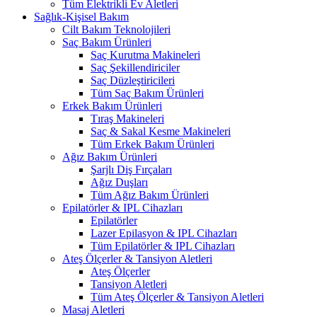
Tüm Elektrikli Ev Aletleri
Sağlık-Kişisel Bakım
Cilt Bakım Teknolojileri
Saç Bakım Ürünleri
Saç Kurutma Makineleri
Saç Şekillendiriciler
Saç Düzleştiricileri
Tüm Saç Bakım Ürünleri
Erkek Bakım Ürünleri
Tıraş Makineleri
Saç & Sakal Kesme Makineleri
Tüm Erkek Bakım Ürünleri
Ağız Bakım Ürünleri
Şarjlı Diş Fırçaları
Ağız Duşları
Tüm Ağız Bakım Ürünleri
Epilatörler & IPL Cihazları
Epilatörler
Lazer Epilasyon & IPL Cihazları
Tüm Epilatörler & IPL Cihazları
Ateş Ölçerler & Tansiyon Aletleri
Ateş Ölçerler
Tansiyon Aletleri
Tüm Ateş Ölçerler & Tansiyon Aletleri
Masaj Aletleri