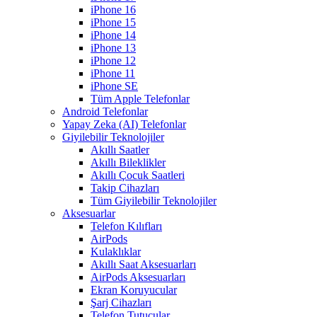
iPhone 16
iPhone 15
iPhone 14
iPhone 13
iPhone 12
iPhone 11
iPhone SE
Tüm Apple Telefonlar
Android Telefonlar
Yapay Zeka (AI) Telefonlar
Giyilebilir Teknolojiler
Akıllı Saatler
Akıllı Bileklikler
Akıllı Çocuk Saatleri
Takip Cihazları
Tüm Giyilebilir Teknolojiler
Aksesuarlar
Telefon Kılıfları
AirPods
Kulaklıklar
Akıllı Saat Aksesuarları
AirPods Aksesuarları
Ekran Koruyucular
Şarj Cihazları
Telefon Tutucular