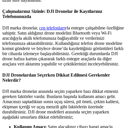
uzun süre dayanabilir.
Çalışmalarınız Sizinle: DJI Dronelar ile Kayıtlarınız
Telefonunuzda
DJI marka dronelar,
cep telefonları
yla entegre çalışabilme özelliğine
sahiptir. Satın aldığınız drone modelini Bluetooth veya Wi-Fi
aracılığıyla akıllı telefonunuza bağlayabilir ve verilerinizi
telefonunuza aktarabilirsiniz. Kullandığınız telefon drone modeline
komut gönderir ve böylece drone’da kaydettiğiniz görüntüleri farklı
bir cihazda izlemeye başlayabilirsiniz. Gerektiği durumlarda DJI
drone hafıza kartını çıkararak farklı entegre araçlarla da diğer
araçlara veri aktarımı yapabilir ve çektiklerinizi inceleyebilirsiniz.
DJI Dronelardan Seçerken Dikkat Edilmesi Gerekenler
Nelerdir?
DJI marka dronelar arasında seçim yaparken bazı dikkat etmeniz
gereken faktörler vardır. Bunların başında kullanım amacı gelir.
Amacınızı saptadıktan sonra uçuş süresi, pil ömrü, çekim kalitesi,
ekipman içeriği ve uçuş menzili gibi faktörlerin üzerinde
durabilirsiniz. DJI drone modelleri arasında seçim yaparken
aşağıdaki unsurlara dikkat edebilirsiniz;
Kullanım Amacı:
Satın alacağınız cihazı hangi amaçla