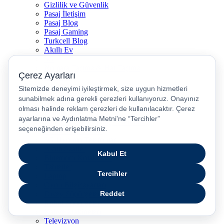
Gizlilik ve Güvenlik
Pasaj İletişim
Pasaj Blog
Pasaj Gaming
Turkcell Blog
Akıllı Ev
5G
Numara Taşıma & Hat Taşıma
Hız Testi
Popüler Kategoriler
Cep Telefonu
Android Telefonlar
iPhone Modelleri
İkinci El / Yenilenmiş Telefonlar
Yenilenmiş iPhone
5G Uyumlu Telefonlar
Akıllı Saatler
Bluetooth Kulaklıklar
Tabletler
Laptop
Oyun Bilgisayarları
Dikey Süpürgeler
Robot Süpürgeler
Kahve Makineleri
Televizyon