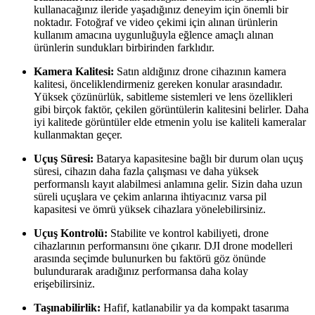
kullanacağınız ileride yaşadığınız deneyim için önemli bir
noktadır. Fotoğraf ve video çekimi için alınan ürünlerin
kullanım amacına uygunluğuyla eğlence amaçlı alınan
ürünlerin sundukları birbirinden farklıdır.
Kamera Kalitesi:
Satın aldığınız drone cihazının kamera
kalitesi, önceliklendirmeniz gereken konular arasındadır.
Yüksek çözünürlük, sabitleme sistemleri ve lens özellikleri
gibi birçok faktör, çekilen görüntülerin kalitesini belirler. Daha
iyi kalitede görüntüler elde etmenin yolu ise kaliteli kameralar
kullanmaktan geçer.
Uçuş Süresi:
Batarya kapasitesine bağlı bir durum olan uçuş
süresi, cihazın daha fazla çalışması ve daha yüksek
performanslı kayıt alabilmesi anlamına gelir. Sizin daha uzun
süreli uçuşlara ve çekim anlarına ihtiyacınız varsa pil
kapasitesi ve ömrü yüksek cihazlara yönelebilirsiniz.
Uçuş Kontrolü:
Stabilite ve kontrol kabiliyeti, drone
cihazlarının performansını öne çıkarır. DJI drone modelleri
arasında seçimde bulunurken bu faktörü göz önünde
bulundurarak aradığınız performansa daha kolay
erişebilirsiniz.
Taşınabilirlik:
Hafif, katlanabilir ya da kompakt tasarıma