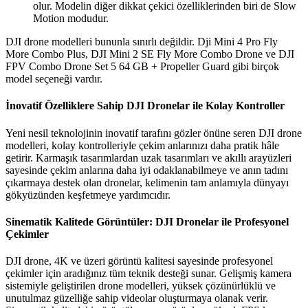
olur. Modelin diğer dikkat çekici özelliklerinden biri de Slow
Motion modudur.
DJI drone modelleri bununla sınırlı değildir. Dji Mini 4 Pro Fly
More Combo Plus, DJI Mini 2 SE Fly More Combo Drone ve DJI
FPV Combo Drone Set 5 64 GB + Propeller Guard gibi birçok
model seçeneği vardır.
İnovatif Özelliklere Sahip DJI Dronelar ile Kolay Kontroller
Yeni nesil teknolojinin inovatif tarafını gözler önüne seren DJI drone
modelleri, kolay kontrolleriyle çekim anlarınızı daha pratik hâle
getirir. Karmaşık tasarımlardan uzak tasarımları ve akıllı arayüzleri
sayesinde çekim anlarına daha iyi odaklanabilmeye ve anın tadını
çıkarmaya destek olan dronelar, kelimenin tam anlamıyla dünyayı
gökyüzünden keşfetmeye yardımcıdır.
Sinematik Kalitede Görüntüler: DJI Dronelar ile Profesyonel
Çekimler
DJI drone, 4K ve üzeri görüntü kalitesi sayesinde profesyonel
çekimler için aradığınız tüm teknik desteği sunar. Gelişmiş kamera
sistemiyle geliştirilen drone modelleri, yüksek çözünürlüklü ve
unutulmaz güzelliğe sahip videolar oluşturmaya olanak verir.