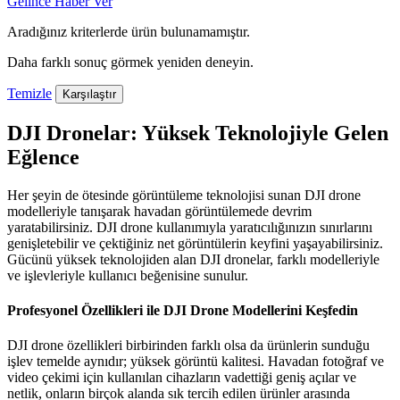
Gelince Haber Ver
Aradığınız kriterlerde ürün bulunamamıştır.
Daha farklı sonuç görmek yeniden deneyin.
Temizle
Karşılaştır
DJI Dronelar: Yüksek Teknolojiyle Gelen
Eğlence
Her şeyin de ötesinde görüntüleme teknolojisi sunan DJI drone
modelleriyle tanışarak havadan görüntülemede devrim
yaratabilirsiniz. DJI drone kullanımıyla yaratıcılığınızın sınırlarını
genişletebilir ve çektiğiniz net görüntülerin keyfini yaşayabilirsiniz.
Gücünü yüksek teknolojiden alan DJI dronelar, farklı modelleriyle
ve işlevleriyle kullanıcı beğenisine sunulur.
Profesyonel Özellikleri ile DJI Drone Modellerini Keşfedin
DJI drone özellikleri birbirinden farklı olsa da ürünlerin sunduğu
işlev temelde aynıdır; yüksek görüntü kalitesi. Havadan fotoğraf ve
video çekimi için kullanılan cihazların vadettiği geniş açılar ve
netlik, onların birçok alanda sık tercih edilen ürünler arasında