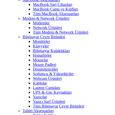
MacBook Şarj Cihazları
MacBook Çanta ve Kılıfları
Tüm MacBook Aksesuarları
Modem & Network Ürünleri
Modemler
Network Ürünleri
Tüm Modem & Network Ürünleri
Bilgisayar Çevre Birimleri
Monitörler
Klavyeler
BiIgisayar Kulaklıkları
Hoparlörler
Mouselar
Mouse Padleri
Dönüştürücüler
Soğutucu & Yükselticiler
Webcam Ürünleri
Kablolar
Laptop Çantaları
UPS & Güç Kaynakları
Yazıcılar
Yazıcı Sarf Ürünleri
Tüm Bilgisayar Çevre Birimleri
Tablet Aksesuarları