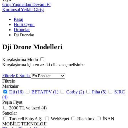
Giriş Yapmadan Devam Et
Kurumsal Yetkili Girişi
Pasaj
Hobi-Oyun
Dronelar
Dji Dronelar
Dji Drone Modelleri
Karşılaştırma Modu
Karşılaştırma için en az iki cihaz seçmelisiniz.
Filtrele
0
Sırala
Filtrele
Markalar
Dji (
16
)
BETAFPV (
1
)
Corby (
2
)
Piha (
5
)
SJRC
(
4
)
Peşin Fiyat
3000 TL ve üzeri (
4
)
Satıcılar
Turkcell Satış A.Ş.
WebSepet
Blackbox
İNAN
MOBİLE TEKNOLOJİ