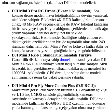
olmasını sağlamıştır. İşte öne çıkan bazı DJI drone modelleri:
DJI Mini 3 Pro RC Drone (Ekranlı Kumandalı):
Söz
konusu drone modeli, hava fotoğrafçılığında devrim yaratacak
niteliklere sahiptir. Etkileyici 4K HDR kalite görüntüler sunan
cihaz, 48 MP RAW seçenekleriyle de RAW fotoğraf kalitesini
bir üst seviyeye taşır. Kayda aldığınız içeriklerde dramatik ağır
çekim yapsanız dahi her detayı net bir şekilde
yakalayabilirsiniz. Hızlı transfer özelliğine sahip cihazın en
dikkat çekici özelliklerinden biri de taşınabilir olmasıdır. 249
gramdan daha hafif olan Mini 3 Pro’yu kolayca katlayabilir ve
kompakt tasarım sayesinde gittiğiniz her yere götürebilirsiniz.
DJI Mini 3 Rc-N1 Standart Kumandalı Türkiye
Garantili:
4K kameraya sahip
dronelar
arasında yer alan DJI
Mini 3 Rc-N1, 40 dakikaya varan uçuş süresine sahiptir. Sivil
havacılık izni gerektirmeyen cihazın dakika uçuş mesafesi ise
10000M+ şeklindedir. GPS özelliğine sahip drone modeli,
aynı zamanda geniş bir paket içeriğine sahiptir.
DJI Mini 4 Pro Fly More Combo Plus (DJI RC 2):
Maksimum görsel etki vadeden ürünün f/1,7 diyafram açıklığı
ve 1/1,3 inç CMOS sensörle güçlendirilmiş kamerası
sayesinde en karmaşık detaylar dahi yakalanabilir. DJI drone
modelinde kullanılan 4K/60FPS HDR özelliği, gün doğumu
ya da batımı gibi nüansların gerçeğe yakın olmasına yardımcı