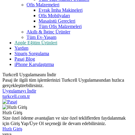
Ofis Malzemeleri
Evrak İmha Makineleri
Ofis Mobilyaları
Masaüstü Gereçleri
Tüm Ofis Malzemeleri
Akıllı & İlginç Ürünler
Tüm Ev-Yaşam
Apple Eğitim Ürünleri
Yardım
Sipariş Sorgulama
Pasaj Blog
iPhone Karşılaştırma
Turkcell Uygulamasını İndir
Pasaj ile ilgili tüm işlemlerinizi Turkcell Uygulamasından hızlıca
gerçekleştirebilirsiniz.
Uygulamayı İndir
turkcell.com.tr
Hızlı Giriş
Size özel ödeme avantajları ve size özel tekliflerden faydalanmak
için Giriş Yap/Üye Ol seçeneği ile devam edebilirsiniz.
Hızlı Giriş
veya