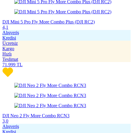
DJI Mini 5 Pro Fly More Combo Plus (DJI RC2)
4,1
Alışveriş
Kredisi
Ücretsiz
Kargo
Hızlı
Teslimat
71.999
TL
DJI Neo 2 Fly More Combo RCN3
3,0
Alışveriş
Kredisi