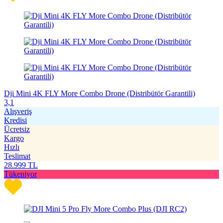
Dji Mini 4K FLY More Combo Drone (Distribütör Garantili)
3,1
Alışveriş
Kredisi
Ücretsiz
Kargo
Hızlı
Teslimat
28.999
TL
Tükeniyor