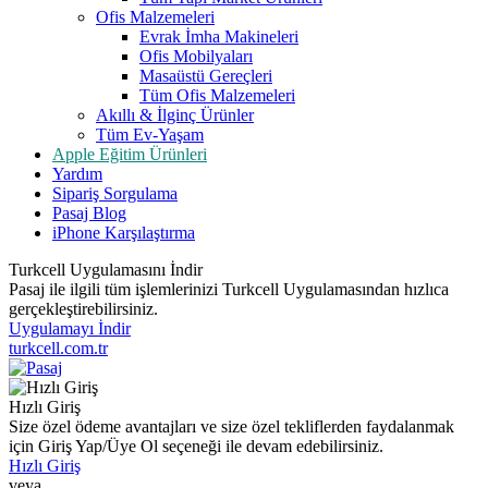
Ofis Malzemeleri
Evrak İmha Makineleri
Ofis Mobilyaları
Masaüstü Gereçleri
Tüm Ofis Malzemeleri
Akıllı & İlginç Ürünler
Tüm Ev-Yaşam
Apple Eğitim Ürünleri
Yardım
Sipariş Sorgulama
Pasaj Blog
iPhone Karşılaştırma
Turkcell Uygulamasını İndir
Pasaj ile ilgili tüm işlemlerinizi Turkcell Uygulamasından hızlıca
gerçekleştirebilirsiniz.
Uygulamayı İndir
turkcell.com.tr
Hızlı Giriş
Size özel ödeme avantajları ve size özel tekliflerden faydalanmak
için Giriş Yap/Üye Ol seçeneği ile devam edebilirsiniz.
Hızlı Giriş
veya