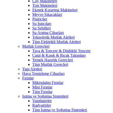
Çay Makineleri
Tost Makineleri
Ekmek Kızartma Makineleri
Meyve Sıkacakları
Pişiriciler
Su Isıtıcıları
Su Sebilleri
Su Arıtma Cihazları
Teknolojik Mutfak Aletleri
Tüm Elektrikli Mutfak Aletleri
Mutfak Gereçleri
Tava & Tencere & Düdüklü Tencere
Çatal & Kaşık & Bıçak Takımları
Yemek Hazırlık Gereçleri
Tüm Mutfak Gereçleri
Yapı Aletleri
Hava Temizleme Cihazları
Fırınlar
Mikrodalga Fırınlar
Mini Fırınlar
Tüm Fırınlar
Isıtma ve Soğutma Sistemleri
Vantilatörler
Radyatörler
Tüm Isıtma ve Soğutma Sistemleri