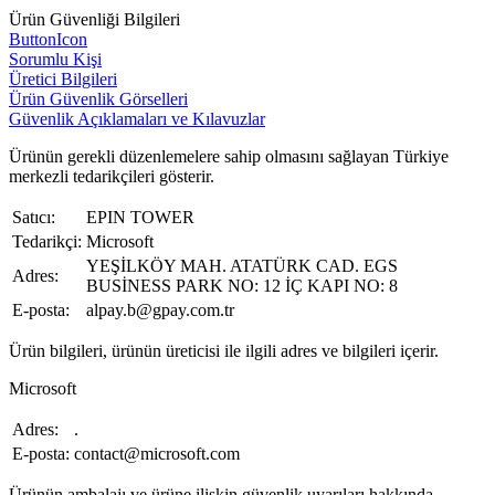
Ürün Güvenliği Bilgileri
ButtonIcon
Sorumlu Kişi
Üretici Bilgileri
Ürün Güvenlik Görselleri
Güvenlik Açıklamaları ve Kılavuzlar
Ürünün gerekli düzenlemelere sahip olmasını sağlayan Türkiye
merkezli tedarikçileri gösterir.
Satıcı:
EPIN TOWER
Tedarikçi:
Microsoft
YEŞİLKÖY MAH. ATATÜRK CAD. EGS
Adres:
BUSİNESS PARK NO: 12 İÇ KAPI NO: 8
E-posta:
alpay.b@gpay.com.tr
Ürün bilgileri, ürünün üreticisi ile ilgili adres ve bilgileri içerir.
Microsoft
Adres:
.
E-posta:
contact@microsoft.com
Ürünün ambalajı ve ürüne ilişkin güvenlik uyarıları hakkında