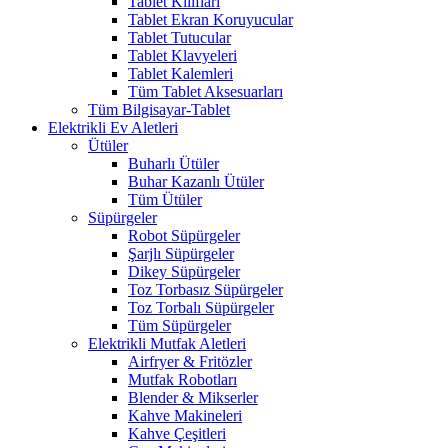
Tablet Kılıfları
Tablet Ekran Koruyucular
Tablet Tutucular
Tablet Klavyeleri
Tablet Kalemleri
Tüm Tablet Aksesuarları
Tüm Bilgisayar-Tablet
Elektrikli Ev Aletleri
Ütüler
Buharlı Ütüler
Buhar Kazanlı Ütüler
Tüm Ütüler
Süpürgeler
Robot Süpürgeler
Şarjlı Süpürgeler
Dikey Süpürgeler
Toz Torbasız Süpürgeler
Toz Torbalı Süpürgeler
Tüm Süpürgeler
Elektrikli Mutfak Aletleri
Airfryer & Fritözler
Mutfak Robotları
Blender & Mikserler
Kahve Makineleri
Kahve Çeşitleri