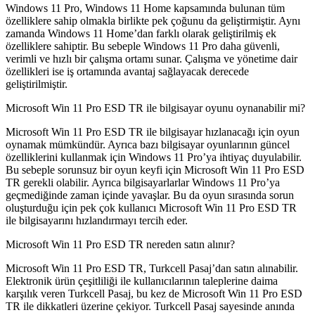
Windows 11 Pro, Windows 11 Home kapsamında bulunan tüm
özelliklere sahip olmakla birlikte pek çoğunu da geliştirmiştir. Aynı
zamanda Windows 11 Home’dan farklı olarak geliştirilmiş ek
özelliklere sahiptir. Bu sebeple Windows 11 Pro daha güvenli,
verimli ve hızlı bir çalışma ortamı sunar. Çalışma ve yönetime dair
özellikleri ise iş ortamında avantaj sağlayacak derecede
geliştirilmiştir.
Microsoft Win 11 Pro ESD TR ile bilgisayar oyunu oynanabilir mi?
Microsoft Win 11 Pro ESD TR ile bilgisayar hızlanacağı için oyun
oynamak mümkündür. Ayrıca bazı bilgisayar oyunlarının güncel
özelliklerini kullanmak için Windows 11 Pro’ya ihtiyaç duyulabilir.
Bu sebeple sorunsuz bir oyun keyfi için Microsoft Win 11 Pro ESD
TR gerekli olabilir. Ayrıca bilgisayarlarlar Windows 11 Pro’ya
geçmediğinde zaman içinde yavaşlar. Bu da oyun sırasında sorun
oluşturduğu için pek çok kullanıcı Microsoft Win 11 Pro ESD TR
ile bilgisayarını hızlandırmayı tercih eder.
Microsoft Win 11 Pro ESD TR nereden satın alınır?
Microsoft Win 11 Pro ESD TR, Turkcell Pasaj’dan satın alınabilir.
Elektronik ürün çeşitliliği ile kullanıcılarının taleplerine daima
karşılık veren Turkcell Pasaj, bu kez de Microsoft Win 11 Pro ESD
TR ile dikkatleri üzerine çekiyor. Turkcell Pasaj sayesinde anında