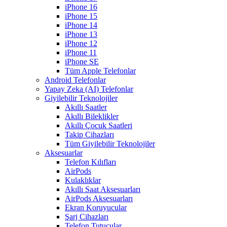
iPhone 16
iPhone 15
iPhone 14
iPhone 13
iPhone 12
iPhone 11
iPhone SE
Tüm Apple Telefonlar
Android Telefonlar
Yapay Zeka (AI) Telefonlar
Giyilebilir Teknolojiler
Akıllı Saatler
Akıllı Bileklikler
Akıllı Çocuk Saatleri
Takip Cihazları
Tüm Giyilebilir Teknolojiler
Aksesuarlar
Telefon Kılıfları
AirPods
Kulaklıklar
Akıllı Saat Aksesuarları
AirPods Aksesuarları
Ekran Koruyucular
Şarj Cihazları
Telefon Tutucular