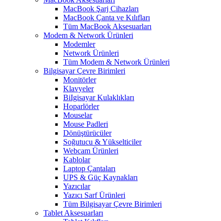
MacBook Şarj Cihazları
MacBook Çanta ve Kılıfları
Tüm MacBook Aksesuarları
Modem & Network Ürünleri
Modemler
Network Ürünleri
Tüm Modem & Network Ürünleri
Bilgisayar Çevre Birimleri
Monitörler
Klavyeler
BiIgisayar Kulaklıkları
Hoparlörler
Mouselar
Mouse Padleri
Dönüştürücüler
Soğutucu & Yükselticiler
Webcam Ürünleri
Kablolar
Laptop Çantaları
UPS & Güç Kaynakları
Yazıcılar
Yazıcı Sarf Ürünleri
Tüm Bilgisayar Çevre Birimleri
Tablet Aksesuarları