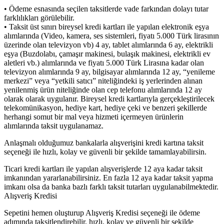
• Ödeme esnasında seçilen taksitlerde vade farkından dolayı tutar
farklılıkları görülebilir.
• Taksit üst sınırı bireysel kredi kartları ile yapılan elektronik eşya
alımlarında (Video, kamera, ses sistemleri, fiyatı 5.000 Türk lirasının
üzerinde olan televizyon vb) 4 ay, tablet alımlarında 6 ay, elektrikli
eşya (Buzdolabı, çamaşır makinesi, bulaşık makinesi, elektrikli ev
aletleri vb.) alımlarında ve fiyatı 5.000 Türk Lirasına kadar olan
televizyon alımlarında 9 ay, bilgisayar alımlarında 12 ay, “yenileme
merkezi” veya “yetkili satıcı” niteliğindeki iş yerlerinden alınan
yenilenmiş ürün niteliğinde olan cep telefonu alımlarında 12 ay
olarak olarak uygulanır. Bireysel kredi kartlarıyla gerçekleştirilecek
telekomünikasyon, hediye kart, hediye çeki ve benzeri şekillerde
herhangi somut bir mal veya hizmeti içermeyen ürünlerin
alımlarında taksit uygulanamaz.
Anlaşmalı olduğumuz bankalarla alışverişini kredi kartına taksit
seçeneği ile hızlı, kolay ve güvenli bir şekilde tamamlayabilirsin.
Ticari kredi kartları ile yapılan alışverişlerde 12 aya kadar taksit
imkanından yararlanabilirsiniz. En fazla 12 aya kadar taksit yapma
imkanı olsa da banka bazlı farklı taksit tutarları uygulanabilmektedir.
Alışveriş Kredisi
Sepetini hemen oluşturup Alışveriş Kredisi seçeneği ile ödeme
adımında taksitlendirebilir, hızlı, kolay ve güvenli bir şekilde