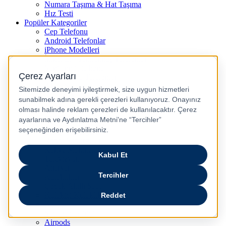
Numara Taşıma & Hat Taşıma
Hız Testi
Popüler Kategoriler
Cep Telefonu
Android Telefonlar
iPhone Modelleri
İkinci El / Yenilenmiş Telefonlar
Yenilenmiş iPhone
5G Uyumlu Telefonlar
Akıllı Saatler
Bluetooth Kulaklıklar
Tabletler
Laptop
Oyun Bilgisayarları
Dikey Süpürgeler
Robot Süpürgeler
Kahve Makineleri
Televizyon
Airfryer
Kulaklıklar
Çocuk Akıllı Saat
Kulakiçi Kulaklık
Kettle
Saç Düzleştirici
Airpods