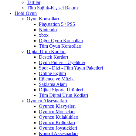
Tartılar
Tüm Sağlık-Kişisel Bakım
Hobi-Oyun
Oyun Konsolları
Playstation 5 / PS5
Nintendo
xbox
Diğer Oyun Konsolları
Tüm Oyun Konsolları
Dijital Ürün Kodları
Destek Kartları
Oyun Pinleri - Üyelikler
Spor - Dizi - Film Yayın Paketleri
Online Eğitim
Eğlence ve Müzik
Saklama Alanı
Dijital Sigorta Ürünleri
Tüm Dijital Ürün Kodları
Oyuncu Aksesuarları
Oyuncu Klavyeleri
Oyuncu Mouseları
Oyuncu Kulaklıkları
Oyuncu Koltukları
Oyuncu Joystickleri
Konsol Aksesuarları