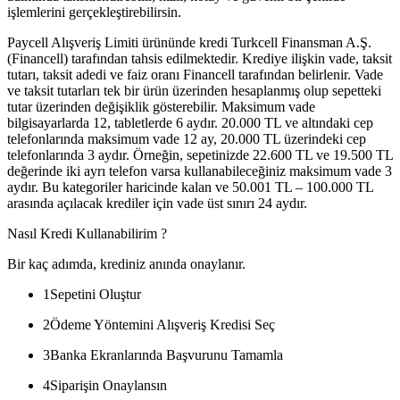
işlemlerini gerçekleştirebilirsin.
Paycell Alışveriş Limiti ürününde kredi Turkcell Finansman A.Ş.
(Financell) tarafından tahsis edilmektedir. Krediye ilişkin vade, taksit
tutarı, taksit adedi ve faiz oranı Financell tarafından belirlenir. Vade
ve taksit tutarları tek bir ürün üzerinden hesaplanmış olup sepetteki
tutar üzerinden değişiklik gösterebilir. Maksimum vade
bilgisayarlarda 12, tabletlerde 6 aydır. 20.000 TL ve altındaki cep
telefonlarında maksimum vade 12 ay, 20.000 TL üzerindeki cep
telefonlarında 3 aydır. Örneğin, sepetinizde 22.600 TL ve 19.500 TL
değerinde iki ayrı telefon varsa kullanabileceğiniz maksimum vade 3
aydır. Bu kategoriler haricinde kalan ve 50.001 TL – 100.000 TL
arasında açılacak krediler için vade üst sınırı 24 aydır.
Nasıl Kredi Kullanabilirim ?
Bir kaç adımda, krediniz anında onaylanır.
1
Sepetini Oluştur
2
Ödeme Yöntemini Alışveriş Kredisi Seç
3
Banka Ekranlarında Başvurunu Tamamla
4
Siparişin Onaylansın