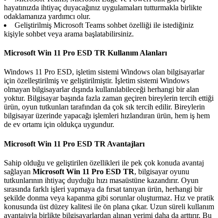
hayatınızda ihtiyaç duyacağınız uygulamaları tutturmakla birlikte
odaklamanıza yardımcı olur.
Geliştirilmiş Microsoft Teams sohbet özelliği ile istediğiniz
kişiyle sohbet veya arama başlatabilirsiniz.
Microsoft Win 11 Pro ESD TR Kullanım Alanları
Windows 11 Pro ESD, işletim sistemi Windows olan bilgisayarlar
için özelleştirilmiş ve geliştirilmiştir. İşletim sistemi Windows
olmayan bilgisayarlar dışında kullanılabileceği herhangi bir alan
yoktur. Bilgisayar başında fazla zaman geçiren bireylerin tercih ettiği
ürün, oyun tutkunları tarafından da çok sık tercih edilir. Bireylerin
bilgisayar üzerinde yapacağı işlemleri hızlandıran ürün, hem iş hem
de ev ortamı için oldukça uygundur.
Microsoft Win 11 Pro ESD TR Avantajları
Sahip olduğu ve geliştirilen özellikleri ile pek çok konuda avantaj
sağlayan
Microsoft Win 11 Pro ESD TR
, bilgisayar oyunu
tutkunlarının ihtiyaç duyduğu hızı masaüstüne kazandırır. Oyun
sırasında farklı işleri yapmaya da fırsat tanıyan ürün, herhangi bir
şekilde donma veya kapanma gibi sorunlar oluşturmaz. Hız ve pratik
konusunda üst düzey kalitesi ile ön plana çıkar. Uzun süreli kullanım
avantajıyla birlikte bilgisayarlardan alınan verimi daha da arttırır. Bu