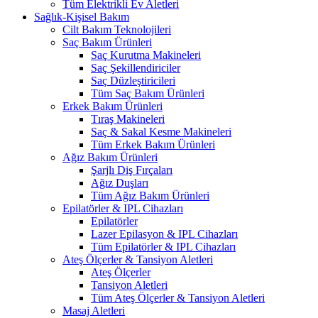
Tüm Elektrikli Ev Aletleri
Sağlık-Kişisel Bakım
Cilt Bakım Teknolojileri
Saç Bakım Ürünleri
Saç Kurutma Makineleri
Saç Şekillendiriciler
Saç Düzleştiricileri
Tüm Saç Bakım Ürünleri
Erkek Bakım Ürünleri
Tıraş Makineleri
Saç & Sakal Kesme Makineleri
Tüm Erkek Bakım Ürünleri
Ağız Bakım Ürünleri
Şarjlı Diş Fırçaları
Ağız Duşları
Tüm Ağız Bakım Ürünleri
Epilatörler & IPL Cihazları
Epilatörler
Lazer Epilasyon & IPL Cihazları
Tüm Epilatörler & IPL Cihazları
Ateş Ölçerler & Tansiyon Aletleri
Ateş Ölçerler
Tansiyon Aletleri
Tüm Ateş Ölçerler & Tansiyon Aletleri
Masaj Aletleri