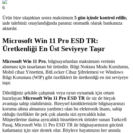
6
Ürün bize ulaştıktan sonra maksimum
5 gün içinde kontrol edilir,
iade talebiniz onaylandığında paranız otomatik olarak bankanıza
aktarılır.
Microsoft Win 11 Pro ESD TR:
Üretkenliği En Üst Seviyeye Taşır
Microsoft Win 11 Pro
, bilgisayarlardan maksimum verimin
alınması için tasarlanan bir üründür. Bilgi Noktası Modu Kurulumu,
Mobil cihaz Yönetimi, BitLocker Cihaz Şifrelemesi ve Windows
Bilgi Koruması (WIP) gibi özellikleri ile üretkenliği en üst seviyeye
taşır.
Dilediğiniz şekilde çalışmak veya oyun oynamak için ortam
hazırlayan
Microsoft Win 11 Pro ESD TR
ile siz de birçok
avantaja sahip olabilirsiniz. Bireysel kimliklerinizle bilgisayarınızı
koruma altına almanıza yardımcı olan bu elektronik lisans, sahip
olduğu özellikler ile pek çok alanda sizi ayrıcalıklı kılar.
Müşterilerine daima ayrıcalıklı hissettirecek ürünler sunan Turkcell
Pasaj, Microsoft Win 11 Pro ESD TR ile bilgisayarınızın gücünü
katlamanız için size destek olur. Böylece hayatınızın her anında