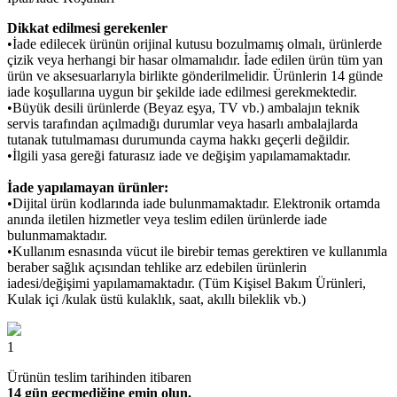
Dikkat edilmesi gerekenler
•İade edilecek ürünün orijinal kutusu bozulmamış olmalı, ürünlerde
çizik veya herhangi bir hasar olmamalıdır. İade edilen ürün tüm yan
ürün ve aksesuarlarıyla birlikte gönderilmelidir. Ürünlerin 14 günde
iade koşullarına uygun bir şekilde iade edilmesi gerekmektedir.
•Büyük desili ürünlerde (Beyaz eşya, TV vb.) ambalajın teknik
servis tarafından açılmadığı durumlar veya hasarlı ambalajlarda
tutanak tutulmaması durumunda cayma hakkı geçerli değildir.
•İlgili yasa gereği faturasız iade ve değişim yapılamamaktadır.
İade yapılamayan ürünler:
•Dijital ürün kodlarında iade bulunmamaktadır. Elektronik ortamda
anında iletilen hizmetler veya teslim edilen ürünlerde iade
bulunmamaktadır.
•Kullanım esnasında vücut ile birebir temas gerektiren ve kullanımla
beraber sağlık açısından tehlike arz edebilen ürünlerin
iadesi/değişimi yapılamamaktadır. (Tüm Kişisel Bakım Ürünleri,
Kulak içi /kulak üstü kulaklık, saat, akıllı bileklik vb.)
1
Ürünün teslim tarihinden itibaren
14 gün geçmediğine emin olun.