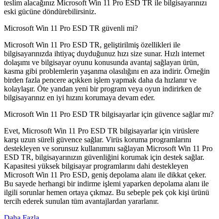
teslim alacağınız Microsoft Win 11 Pro ESD TR ile bilgisayarınızı
eski gücüne döndürebilirsiniz.
Microsoft Win 11 Pro ESD TR güvenli mi?
Microsoft Win 11 Pro ESD TR, geliştirilmiş özellikleri ile
bilgisayarınızda ihtiyaç duyduğunuz hızı size sunar. Hızlı internet
dolaşımı ve bilgisayar oyunu konusunda avantaj sağlayan ürün,
kasma gibi problemlerin yaşanma olasılığını en aza indirir. Örneğin
birden fazla pencere açıkken işlem yapmak daha da hızlanır ve
kolaylaşır. Öte yandan yeni bir program veya oyun indirirken de
bilgisayarınız en iyi hızını korumaya devam eder.
Microsoft Win 11 Pro ESD TR bilgisayarlar için güvence sağlar mı?
Evet, Microsoft Win 11 Pro ESD TR bilgisayarlar için virüslere
karşı uzun süreli güvence sağlar. Virüs koruma programlarını
destekleyen ve sorunsuz kullanımını sağlayan Microsoft Win 11 Pro
ESD TR, bilgisayarınızın güvenliğini korumak için destek sağlar.
Kapasitesi yüksek bilgisayar programlarını dahi destekleyen
Microsoft Win 11 Pro ESD, geniş depolama alanı ile dikkat çeker.
Bu sayede herhangi bir indirme işlemi yaparken depolama alanı ile
ilgili sorunlar hemen ortaya çıkmaz. Bu sebeple pek çok kişi ürünü
tercih ederek sunulan tüm avantajlardan yararlanır.
Daha Fazla