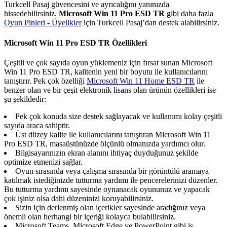
Turkcell Pasaj güvencesini ve ayrıcalığını yanınızda
hissedebilirsiniz.
Microsoft Win 11 Pro ESD TR
gibi daha fazla
Oyun Pinleri - Üyelikler
için Turkcell Pasaj’dan destek alabilirsiniz.
Microsoft Win 11 Pro ESD TR Özellikleri
Çeşitli ve çok sayıda oyun yüklemeniz için fırsat sunan Microsoft
Win 11 Pro ESD TR, kalitenin yeni bir boyutu ile kullanıcılarını
tanıştırır. Pek çok özelliği
Microsoft Win 11 Home ESD TR
​ ile
benzer olan ve bir çeşit elektronik lisans olan ürünün özellikleri ise
şu şekildedir:
Pek çok konuda size destek sağlayacak ve kullanımı kolay çeşitli
sayıda araca sahiptir.
Üst düzey kalite ile kullanıcılarını tanıştıran Microsoft Win 11
Pro ESD TR, masaüstünüzde ölçünlü olmanızda yardımcı olur.
Bilgisayarınızın ekran alanını ihtiyaç duyduğunuz şekilde
optimize etmenizi sağlar.
Oyun sırasında veya çalışma sırasında bir görüntülü aramaya
katılmak istediğinizde tutturma yardımı ile pencerelerinizi düzenler.
Bu tutturma yardımı sayesinde oynanacak oyununuz ve yapacak
çok işiniz olsa dahi düzeninizi koruyabilirsiniz.
Sizin için derlenmiş olan içerikler sayesinde aradığınız veya
önemli olan herhangi bir içeriği kolayca bulabilirsiniz.
Microsoft Teams, Microsoft Edge ve PowerPoint gibi iş