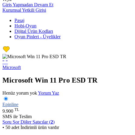
Giriş Yapmadan Devam Et
Kurumsal Yetkili Girişi
Pasaj
Hobi-Oyun
Dijital Ürün Kodları
Oyun Pinleri - Üyelikler
"
"
Microsoft
Microsoft Win 11 Pro ESD TR
Henüz yorum yok
Yorum Yaz
Epinline
TL
9.900
SMS ile Teslim
Soru Sor
Diğer Satıcılar (
2
)
• 50 adet İndirimli ürün vardır