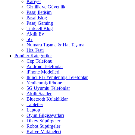
Kariyer
Gizlilik ve Güvenlik
Pasaj İletişim
Pasaj Blog
Pasaj Gaming
Turkcell Blog
Akıllı Ev
5G
Numara Taşıma & Hat Taşıma
Hız Testi
Popüler Kategoriler
Cep Telefonu
Android Telefonlar
iPhone Modelleri
İkinci El / Yenilenmiş Telefonlar
Yenilenmiş iPhone
5G Uyumlu Telefonlar
Akıllı Saatler
Bluetooth Kulaklıklar
Tabletler
Laptop
Oyun Bilgisayarları
Dikey Süpürgeler
Robot Süpürgeler
Kahve Makineleri