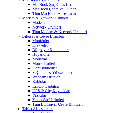
MacBook Şarj Cihazları
MacBook Çanta ve Kılıfları
Tüm MacBook Aksesuarları
Modem & Network Ürünleri
Modemler
Network Ürünleri
Tüm Modem & Network Ürünleri
Bilgisayar Çevre Birimleri
Monitörler
Klavyeler
BiIgisayar Kulaklıkları
Hoparlörler
Mouselar
Mouse Padleri
Dönüştürücüler
Soğutucu & Yükselticiler
Webcam Ürünleri
Kablolar
Laptop Çantaları
UPS & Güç Kaynakları
Yazıcılar
Yazıcı Sarf Ürünleri
Tüm Bilgisayar Çevre Birimleri
Tablet Aksesuarları