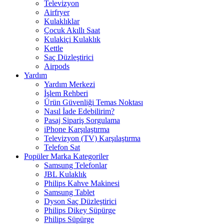
Televizyon
Airfryer
Kulaklıklar
Çocuk Akıllı Saat
Kulakiçi Kulaklık
Kettle
Saç Düzleştirici
Airpods
Yardım
Yardım Merkezi
İşlem Rehberi
Ürün Güvenliği Temas Noktası
Nasıl İade Edebilirim?
Pasaj Sipariş Sorgulama
iPhone Karşılaştırma
Televizyon (TV) Karşılaştırma
Telefon Sat
Popüler Marka Kategoriler
Samsung Telefonlar
JBL Kulaklık
Philips Kahve Makinesi
Samsung Tablet
Dyson Saç Düzleştirici
Philips Dikey Süpürge
Philips Süpürge