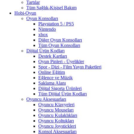
Tartılar
Tüm Sağlık-Kişisel Bakım
Hobi-Oyun
Oyun Konsolları
Playstation 5 / PS5
Nintendo
xbox
Diğer Oyun Konsolları
Tüm Oyun Konsolları
Dijital Ürün Kodları
Destek Kartları
Oyun Pinleri - Üyelikler
Spor - Dizi - Film Yayın Paketleri
Online Eğitim
Eğlence ve Müzik
Saklama Alanı
Dijital Sigorta Ürünleri
Tüm Dijital Ürün Kodları
Oyuncu Aksesuarları
Oyuncu Klavyeleri
Oyuncu Mouseları
Oyuncu Kulaklıkları
Oyuncu Koltukları
Oyuncu Joystickleri
Konsol Aksesuarları