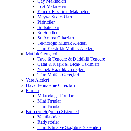
Çay Makineleri
Tost Makineleri
Ekmek Kızartma Makineleri
Meyve Sıkacakları
Pişiriciler
Su Isıtıcıları
Su Sebilleri
Su Arıtma Cihazları
Teknolojik Mutfak Aletleri
Tüm Elektrikli Mutfak Aletleri
Mutfak Gereçleri
Tava & Tencere & Düdüklü Tencere
Çatal & Kaşık & Bıçak Takımları
Yemek Hazırlık Gereçleri
Tüm Mutfak Gereçleri
Yapı Aletleri
Hava Temizleme Cihazları
Fırınlar
Mikrodalga Fırınlar
Mini Fırınlar
Tüm Fırınlar
Isıtma ve Soğutma Sistemleri
Vantilatörler
Radyatörler
Tüm Isıtma ve Soğutma Sistemleri