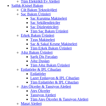
Tüm Elektrikli Ev Aletleri
Sağlık-Kişisel Bakım
Cilt Bakım Teknolojileri
Saç Bakım Ürünleri
Saç Kurutma Makineleri
Saç Şekillendiriciler
Saç Düzleştiricileri
Tüm Saç Bakım Ürünleri
Erkek Bakım Ürünleri
Tıraş Makineleri
Saç & Sakal Kesme Makineleri
Tüm Erkek Bakım Ürünleri
Ağız Bakım Ürünleri
Şarjlı Diş Fırçaları
Ağız Duşları
Tüm Ağız Bakım Ürünleri
Epilatörler & IPL Cihazları
Epilatörler
Lazer Epilasyon & IPL Cihazları
Tüm Epilatörler & IPL Cihazları
Ateş Ölçerler & Tansiyon Aletleri
Ateş Ölçerler
Tansiyon Aletleri
Tüm Ateş Ölçerler & Tansiyon Aletleri
Masaj Aletleri