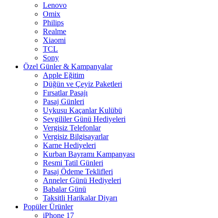
Lenovo
Omix
Philips
Realme
Xiaomi
TCL
Sony
Özel Günler & Kampanyalar
Apple Eğitim
Düğün ve Çeyiz Paketleri
Fırsatlar Pasajı
Pasaj Günleri
Uykusu Kaçanlar Kulübü
Sevgililer Günü Hediyeleri
Vergisiz Telefonlar
Vergisiz Bilgisayarlar
Karne Hediyeleri
Kurban Bayramı Kampanyası
Resmi Tatil Günleri
Pasaj Ödeme Teklifleri
Anneler Günü Hediyeleri
Babalar Günü
Taksitli Harikalar Diyarı
Popüler Ürünler
iPhone 17