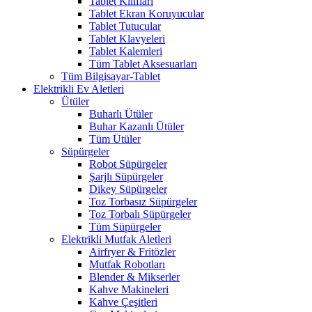
Tablet Kılıfları
Tablet Ekran Koruyucular
Tablet Tutucular
Tablet Klavyeleri
Tablet Kalemleri
Tüm Tablet Aksesuarları
Tüm Bilgisayar-Tablet
Elektrikli Ev Aletleri
Ütüler
Buharlı Ütüler
Buhar Kazanlı Ütüler
Tüm Ütüler
Süpürgeler
Robot Süpürgeler
Şarjlı Süpürgeler
Dikey Süpürgeler
Toz Torbasız Süpürgeler
Toz Torbalı Süpürgeler
Tüm Süpürgeler
Elektrikli Mutfak Aletleri
Airfryer & Fritözler
Mutfak Robotları
Blender & Mikserler
Kahve Makineleri
Kahve Çeşitleri