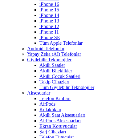
iPhone 16
iPhone 15
iPhone 14
iPhone 13
iPhone 12
iPhone 11
iPhone SE
Tüm Apple Telefonlar
Android Telefonlar
Yapay Zeka (AI) Telefonlar
Giyilebilir Teknolojiler
Akıllı Saatler
Akıllı Bileklikler
Akıllı Çocuk Saatleri
Takip Cihazları
Tüm Giyilebilir Teknolojiler
Aksesuarlar
Telefon Kılıfları
AirPods
Kulaklıklar
Akıllı Saat Aksesuarları
AirPods Aksesuarları
Ekran Koruyucular
Şarj Cihazları
Telefon Tutucular