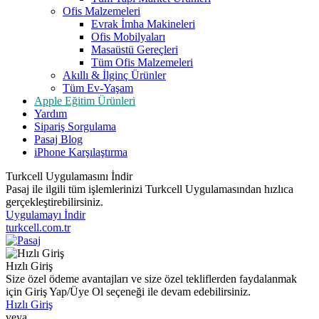
Ofis Malzemeleri
Evrak İmha Makineleri
Ofis Mobilyaları
Masaüstü Gereçleri
Tüm Ofis Malzemeleri
Akıllı & İlginç Ürünler
Tüm Ev-Yaşam
Apple Eğitim Ürünleri
Yardım
Sipariş Sorgulama
Pasaj Blog
iPhone Karşılaştırma
Turkcell Uygulamasını İndir
Pasaj ile ilgili tüm işlemlerinizi Turkcell Uygulamasından hızlıca
gerçekleştirebilirsiniz.
Uygulamayı İndir
turkcell.com.tr
Hızlı Giriş
Size özel ödeme avantajları ve size özel tekliflerden faydalanmak
için Giriş Yap/Üye Ol seçeneği ile devam edebilirsiniz.
Hızlı Giriş
veya