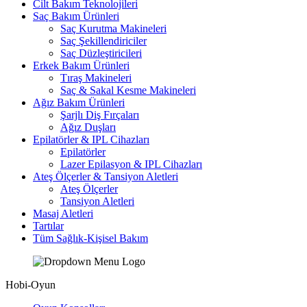
Cilt Bakım Teknolojileri
Saç Bakım Ürünleri
Saç Kurutma Makineleri
Saç Şekillendiriciler
Saç Düzleştiricileri
Erkek Bakım Ürünleri
Tıraş Makineleri
Saç & Sakal Kesme Makineleri
Ağız Bakım Ürünleri
Şarjlı Diş Fırçaları
Ağız Duşları
Epilatörler & IPL Cihazları
Epilatörler
Lazer Epilasyon & IPL Cihazları
Ateş Ölçerler & Tansiyon Aletleri
Ateş Ölçerler
Tansiyon Aletleri
Masaj Aletleri
Tartılar
Tüm Sağlık-Kişisel Bakım
Hobi-Oyun