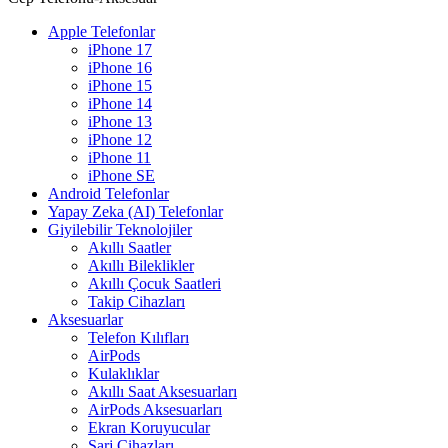
Apple Telefonlar
iPhone 17
iPhone 16
iPhone 15
iPhone 14
iPhone 13
iPhone 12
iPhone 11
iPhone SE
Android Telefonlar
Yapay Zeka (AI) Telefonlar
Giyilebilir Teknolojiler
Akıllı Saatler
Akıllı Bileklikler
Akıllı Çocuk Saatleri
Takip Cihazları
Aksesuarlar
Telefon Kılıfları
AirPods
Kulaklıklar
Akıllı Saat Aksesuarları
AirPods Aksesuarları
Ekran Koruyucular
Şarj Cihazları