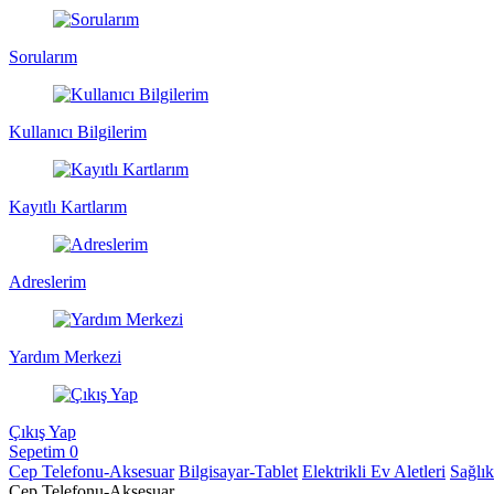
Sorularım
Kullanıcı Bilgilerim
Kayıtlı Kartlarım
Adreslerim
Yardım Merkezi
Çıkış Yap
Sepetim
0
Cep Telefonu-Aksesuar
Bilgisayar-Tablet
Elektrikli Ev Aletleri
Sağlı
Cep Telefonu-Aksesuar