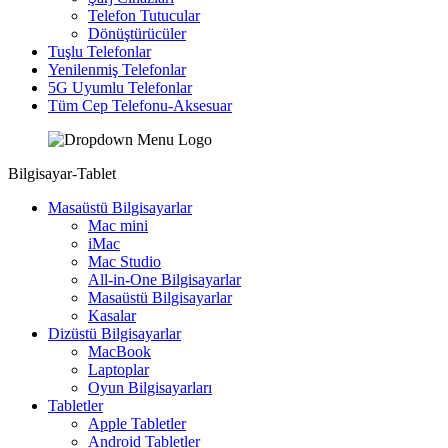
Telefon Tutucular
Dönüştürücüler
Tuşlu Telefonlar
Yenilenmiş Telefonlar
5G Uyumlu Telefonlar
Tüm Cep Telefonu-Aksesuar
Bilgisayar-Tablet
Masaüstü Bilgisayarlar
Mac mini
iMac
Mac Studio
All-in-One Bilgisayarlar
Masaüstü Bilgisayarlar
Kasalar
Dizüstü Bilgisayarlar
MacBook
Laptoplar
Oyun Bilgisayarları
Tabletler
Apple Tabletler
Android Tabletler