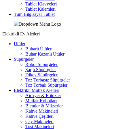
Tablet Klavyeleri
Tablet Kalemleri
Tüm Bilgisayar-Tablet
Elektrikli Ev Aletleri
Ütüler
Buharlı Ütüler
Buhar Kazanlı Ütüler
Süpürgeler
Robot Süpürgeler
Şarjlı Süpürgeler
Dikey Süpürgeler
Toz Torbasız Süpürgeler
Toz Torbalı Süpürgeler
Elektrikli Mutfak Aletleri
Airfryer & Fritözler
Mutfak Robotları
Blender & Mikserler
Kahve Makineleri
Kahve Çeşitleri
Çay Makineleri
Tost Makineleri