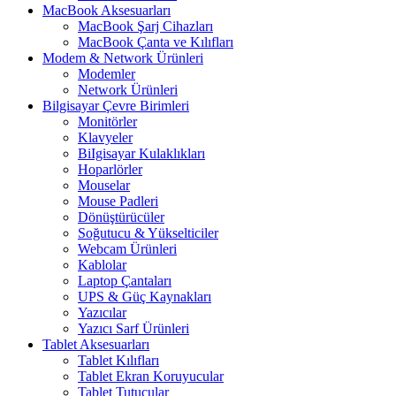
MacBook Aksesuarları
MacBook Şarj Cihazları
MacBook Çanta ve Kılıfları
Modem & Network Ürünleri
Modemler
Network Ürünleri
Bilgisayar Çevre Birimleri
Monitörler
Klavyeler
BiIgisayar Kulaklıkları
Hoparlörler
Mouselar
Mouse Padleri
Dönüştürücüler
Soğutucu & Yükselticiler
Webcam Ürünleri
Kablolar
Laptop Çantaları
UPS & Güç Kaynakları
Yazıcılar
Yazıcı Sarf Ürünleri
Tablet Aksesuarları
Tablet Kılıfları
Tablet Ekran Koruyucular
Tablet Tutucular