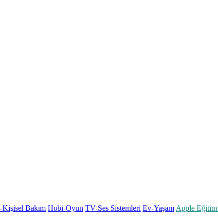
k-Kişisel Bakım
Hobi-Oyun
TV-Ses Sistemleri
Ev-Yaşam
Apple Eğitim