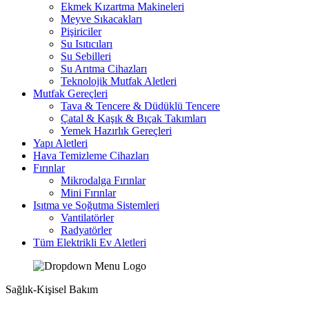
Ekmek Kızartma Makineleri
Meyve Sıkacakları
Pişiriciler
Su Isıtıcıları
Su Sebilleri
Su Arıtma Cihazları
Teknolojik Mutfak Aletleri
Mutfak Gereçleri
Tava & Tencere & Düdüklü Tencere
Çatal & Kaşık & Bıçak Takımları
Yemek Hazırlık Gereçleri
Yapı Aletleri
Hava Temizleme Cihazları
Fırınlar
Mikrodalga Fırınlar
Mini Fırınlar
Isıtma ve Soğutma Sistemleri
Vantilatörler
Radyatörler
Tüm Elektrikli Ev Aletleri
Sağlık-Kişisel Bakım