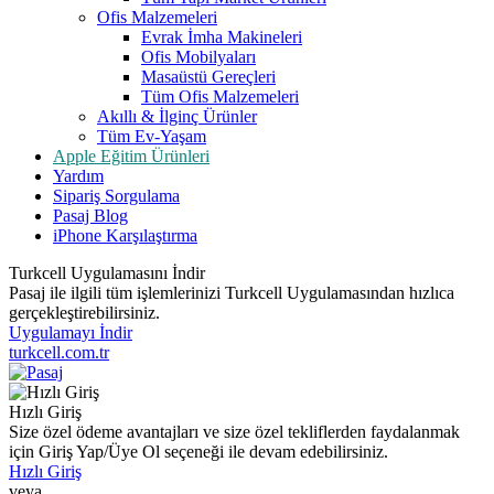
Ofis Malzemeleri
Evrak İmha Makineleri
Ofis Mobilyaları
Masaüstü Gereçleri
Tüm Ofis Malzemeleri
Akıllı & İlginç Ürünler
Tüm Ev-Yaşam
Apple Eğitim Ürünleri
Yardım
Sipariş Sorgulama
Pasaj Blog
iPhone Karşılaştırma
Turkcell Uygulamasını İndir
Pasaj ile ilgili tüm işlemlerinizi Turkcell Uygulamasından hızlıca
gerçekleştirebilirsiniz.
Uygulamayı İndir
turkcell.com.tr
Hızlı Giriş
Size özel ödeme avantajları ve size özel tekliflerden faydalanmak
için Giriş Yap/Üye Ol seçeneği ile devam edebilirsiniz.
Hızlı Giriş
veya