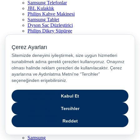
Samsung Telefonlar
JBL Kulaklık
Philips Kahve Makinesi
Samsung Tablet
Dyson Saç Düzleştirici
Philips Dikey Süpürge
Philips Süpürge
Karaca Kahve Makinesi
Philips Airfryer
Apple Kulaklık
Dyson Hava Temizleyici
Huawei Akıllı Saat
Philips Ütü
JBL Hoparlör
Apple Tablet
Xiaomi Telefon
Xiaomi Akıllı Saat
Samsung Akıllı Saat
Asus Laptop
Huawei Tablet
Huawei Telefon
Stanley Termos
Markalar
Apple
Samsung