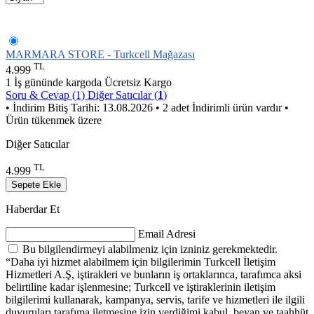
MARMARA STORE - Turkcell Mağazası
TL
4.999
1 İş gününde kargoda
Ücretsiz Kargo
Soru & Cevap (1)
Diğer Satıcılar (
1
)
• İndirim Bitiş Tarihi: 13.08.2026
• 2 adet İndirimli ürün vardır
•
Ürün tükenmek üzere
Diğer Satıcılar
TL
4.999
Sepete Ekle
Haberdar Et
Email Adresi
Bu bilgilendirmeyi alabilmeniz için izniniz gerekmektedir.
“Daha iyi hizmet alabilmem için bilgilerimin Turkcell İletişim
Hizmetleri A.Ş, iştirakleri ve bunların iş ortaklarınca, tarafımca aksi
belirtiline kadar işlenmesine; Turkcell ve iştiraklerinin iletişim
bilgilerimi kullanarak, kampanya, servis, tarife ve hizmetleri ile ilgili
duyuruları tarafıma iletmesine izin verdiğimi kabul, beyan ve taahhüt