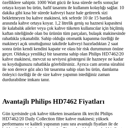
özelliklere sahiptir. 1000 Watt gücü ile kısa sürede nefis sonuçlar
ortaya koyan bu ürün, hafif tasarımı ile kullanım kolaylığı sağlar. 10
dakika gibi kısa bir sürede kahveyi hazır hale getirerek sizi
bekletmeyen bu kahve makinesi, tek seferde 10 ile 15 bardak
arasında kahve ortaya koyar. 1,2 litrelik geniş su haznesi kapasitesi
ile kalabalık aileler veya çok kahve tüketen kullanıcılar için biçilmiş
kaftan niteliğinde olan bu ürünün tüm parçaları, bulaşık makinesinde
rahatlıkla yıkanabilir. Sahip olduğu otomatik kapanma özelliği ile
makineyi açık unuttuğunuz takdirde kahveyi hazırladıktan 2 saat
sonra ürün kendi kendini kapatır ve olası bir risk durumunun önüne
geçer. Oldukça yenilikçi bir tasarıma sahip olan Philips HD7462/20
kahve makinesi, mevcut su seviyesi göstergesi ile hazneye ne kadar
su koyduğunuzu rahatlıkla görebilirsiniz. Ayrıca cam aroma sürahisi
ile son derece göz alıcı bir tasarıma sahip olan bu ürün, damlama
önleyici özelliği ile de size kahve yapımın istediğiniz zaman
durdurabilme imkanı tanır.
Avantajlı Philips HD7462 Fiyatları
Gün içerisinde çok kahve tüketen insanların ilk tercihi Philips
HD7462/20 Daily Collection filtre kahve makinesi; yüksek
performansı ve kaliteli yapısının yanı sıra avantajlı fiyatları ile de