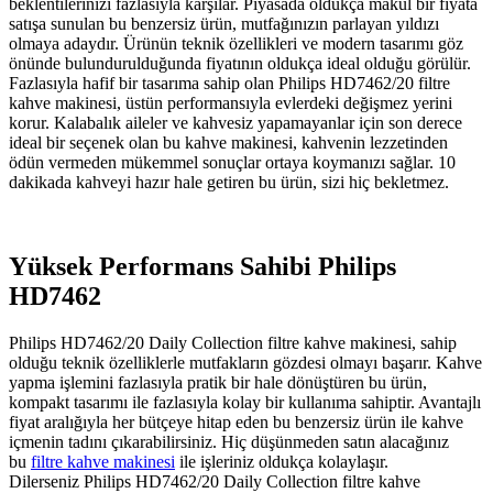
beklentilerinizi fazlasıyla karşılar. Piyasada oldukça makul bir fiyata
satışa sunulan bu benzersiz ürün, mutfağınızın parlayan yıldızı
olmaya adaydır. Ürünün teknik özellikleri ve modern tasarımı göz
önünde bulundurulduğunda fiyatının oldukça ideal olduğu görülür.
Fazlasıyla hafif bir tasarıma sahip olan Philips HD7462/20 filtre
kahve makinesi, üstün performansıyla evlerdeki değişmez yerini
korur. Kalabalık aileler ve kahvesiz yapamayanlar için son derece
ideal bir seçenek olan bu kahve makinesi, kahvenin lezzetinden
ödün vermeden mükemmel sonuçlar ortaya koymanızı sağlar. 10
dakikada kahveyi hazır hale getiren bu ürün, sizi hiç bekletmez.
Yüksek Performans Sahibi Philips
HD7462
Philips HD7462/20 Daily Collection filtre kahve makinesi, sahip
olduğu teknik özelliklerle mutfakların gözdesi olmayı başarır. Kahve
yapma işlemini fazlasıyla pratik bir hale dönüştüren bu ürün,
kompakt tasarımı ile fazlasıyla kolay bir kullanıma sahiptir. Avantajlı
fiyat aralığıyla her bütçeye hitap eden bu benzersiz ürün ile kahve
içmenin tadını çıkarabilirsiniz. Hiç düşünmeden satın alacağınız
bu
filtre kahve makinesi
ile işleriniz oldukça kolaylaşır.
Dilerseniz Philips HD7462/20 Daily Collection filtre kahve