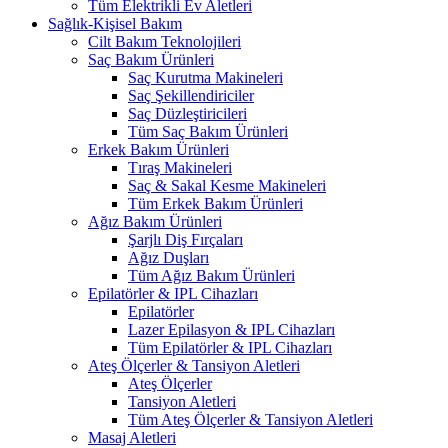
Tüm Elektrikli Ev Aletleri
Sağlık-Kişisel Bakım
Cilt Bakım Teknolojileri
Saç Bakım Ürünleri
Saç Kurutma Makineleri
Saç Şekillendiriciler
Saç Düzleştiricileri
Tüm Saç Bakım Ürünleri
Erkek Bakım Ürünleri
Tıraş Makineleri
Saç & Sakal Kesme Makineleri
Tüm Erkek Bakım Ürünleri
Ağız Bakım Ürünleri
Şarjlı Diş Fırçaları
Ağız Duşları
Tüm Ağız Bakım Ürünleri
Epilatörler & IPL Cihazları
Epilatörler
Lazer Epilasyon & IPL Cihazları
Tüm Epilatörler & IPL Cihazları
Ateş Ölçerler & Tansiyon Aletleri
Ateş Ölçerler
Tansiyon Aletleri
Tüm Ateş Ölçerler & Tansiyon Aletleri
Masaj Aletleri