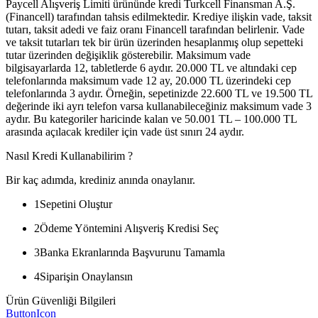
Paycell Alışveriş Limiti ürününde kredi Turkcell Finansman A.Ş.
(Financell) tarafından tahsis edilmektedir. Krediye ilişkin vade, taksit
tutarı, taksit adedi ve faiz oranı Financell tarafından belirlenir. Vade
ve taksit tutarları tek bir ürün üzerinden hesaplanmış olup sepetteki
tutar üzerinden değişiklik gösterebilir. Maksimum vade
bilgisayarlarda 12, tabletlerde 6 aydır. 20.000 TL ve altındaki cep
telefonlarında maksimum vade 12 ay, 20.000 TL üzerindeki cep
telefonlarında 3 aydır. Örneğin, sepetinizde 22.600 TL ve 19.500 TL
değerinde iki ayrı telefon varsa kullanabileceğiniz maksimum vade 3
aydır. Bu kategoriler haricinde kalan ve 50.001 TL – 100.000 TL
arasında açılacak krediler için vade üst sınırı 24 aydır.
Nasıl Kredi Kullanabilirim ?
Bir kaç adımda, krediniz anında onaylanır.
1
Sepetini Oluştur
2
Ödeme Yöntemini Alışveriş Kredisi Seç
3
Banka Ekranlarında Başvurunu Tamamla
4
Siparişin Onaylansın
Ürün Güvenliği Bilgileri
ButtonIcon