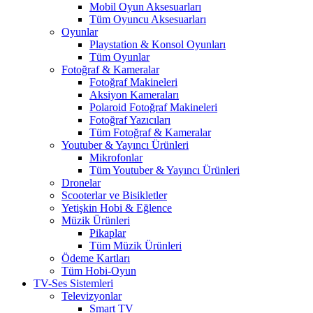
Mobil Oyun Aksesuarları
Tüm Oyuncu Aksesuarları
Oyunlar
Playstation & Konsol Oyunları
Tüm Oyunlar
Fotoğraf & Kameralar
Fotoğraf Makineleri
Aksiyon Kameraları
Polaroid Fotoğraf Makineleri
Fotoğraf Yazıcıları
Tüm Fotoğraf & Kameralar
Youtuber & Yayıncı Ürünleri
Mikrofonlar
Tüm Youtuber & Yayıncı Ürünleri
Dronelar
Scooterlar ve Bisikletler
Yetişkin Hobi & Eğlence
Müzik Ürünleri
Pikaplar
Tüm Müzik Ürünleri
Ödeme Kartları
Tüm Hobi-Oyun
TV-Ses Sistemleri
Televizyonlar
Smart TV