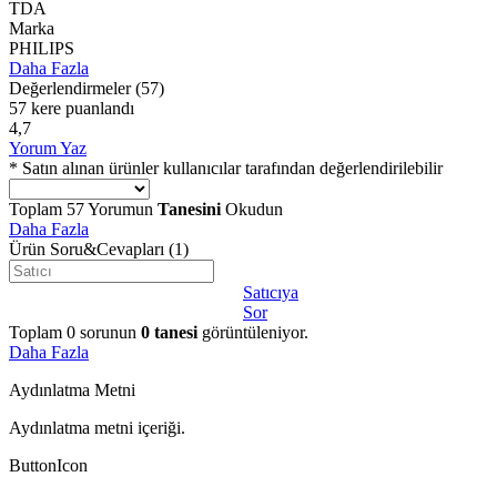
TDA
Marka
PHILIPS
Daha Fazla
Değerlendirmeler
(57)
57 kere puanlandı
4,7
Yorum Yaz
* Satın alınan ürünler kullanıcılar tarafından değerlendirilebilir
Toplam
57
Yorumun
Tanesini
Okudun
Daha Fazla
Ürün Soru&Cevapları
(1)
Satıcıya
Sor
Toplam
0
sorunun
0
tanesi
görüntüleniyor.
Daha Fazla
Aydınlatma Metni
Aydınlatma metni içeriği.
ButtonIcon