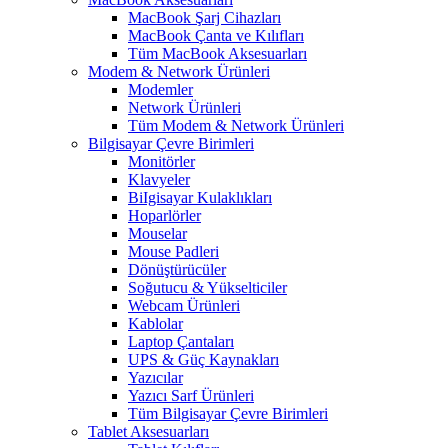
MacBook Şarj Cihazları
MacBook Çanta ve Kılıfları
Tüm MacBook Aksesuarları
Modem & Network Ürünleri
Modemler
Network Ürünleri
Tüm Modem & Network Ürünleri
Bilgisayar Çevre Birimleri
Monitörler
Klavyeler
BiIgisayar Kulaklıkları
Hoparlörler
Mouselar
Mouse Padleri
Dönüştürücüler
Soğutucu & Yükselticiler
Webcam Ürünleri
Kablolar
Laptop Çantaları
UPS & Güç Kaynakları
Yazıcılar
Yazıcı Sarf Ürünleri
Tüm Bilgisayar Çevre Birimleri
Tablet Aksesuarları