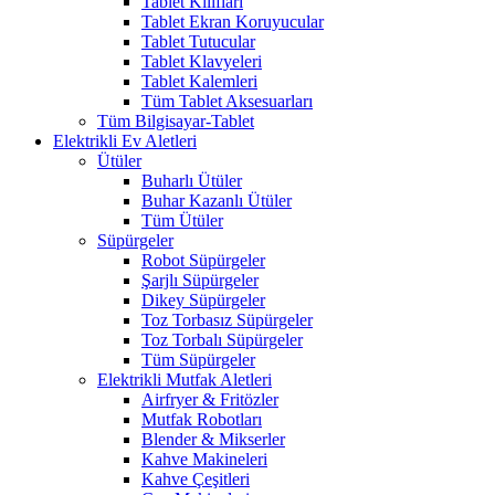
Tablet Kılıfları
Tablet Ekran Koruyucular
Tablet Tutucular
Tablet Klavyeleri
Tablet Kalemleri
Tüm Tablet Aksesuarları
Tüm Bilgisayar-Tablet
Elektrikli Ev Aletleri
Ütüler
Buharlı Ütüler
Buhar Kazanlı Ütüler
Tüm Ütüler
Süpürgeler
Robot Süpürgeler
Şarjlı Süpürgeler
Dikey Süpürgeler
Toz Torbasız Süpürgeler
Toz Torbalı Süpürgeler
Tüm Süpürgeler
Elektrikli Mutfak Aletleri
Airfryer & Fritözler
Mutfak Robotları
Blender & Mikserler
Kahve Makineleri
Kahve Çeşitleri