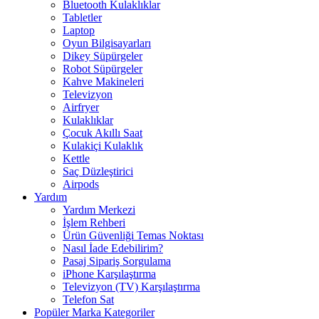
Bluetooth Kulaklıklar
Tabletler
Laptop
Oyun Bilgisayarları
Dikey Süpürgeler
Robot Süpürgeler
Kahve Makineleri
Televizyon
Airfryer
Kulaklıklar
Çocuk Akıllı Saat
Kulakiçi Kulaklık
Kettle
Saç Düzleştirici
Airpods
Yardım
Yardım Merkezi
İşlem Rehberi
Ürün Güvenliği Temas Noktası
Nasıl İade Edebilirim?
Pasaj Sipariş Sorgulama
iPhone Karşılaştırma
Televizyon (TV) Karşılaştırma
Telefon Sat
Popüler Marka Kategoriler