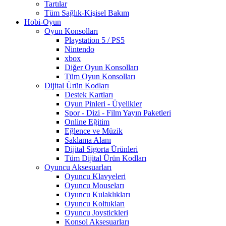
Tartılar
Tüm Sağlık-Kişisel Bakım
Hobi-Oyun
Oyun Konsolları
Playstation 5 / PS5
Nintendo
xbox
Diğer Oyun Konsolları
Tüm Oyun Konsolları
Dijital Ürün Kodları
Destek Kartları
Oyun Pinleri - Üyelikler
Spor - Dizi - Film Yayın Paketleri
Online Eğitim
Eğlence ve Müzik
Saklama Alanı
Dijital Sigorta Ürünleri
Tüm Dijital Ürün Kodları
Oyuncu Aksesuarları
Oyuncu Klavyeleri
Oyuncu Mouseları
Oyuncu Kulaklıkları
Oyuncu Koltukları
Oyuncu Joystickleri
Konsol Aksesuarları