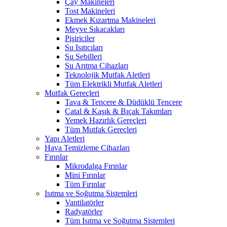
Çay Makineleri
Tost Makineleri
Ekmek Kızartma Makineleri
Meyve Sıkacakları
Pişiriciler
Su Isıtıcıları
Su Sebilleri
Su Arıtma Cihazları
Teknolojik Mutfak Aletleri
Tüm Elektrikli Mutfak Aletleri
Mutfak Gereçleri
Tava & Tencere & Düdüklü Tencere
Çatal & Kaşık & Bıçak Takımları
Yemek Hazırlık Gereçleri
Tüm Mutfak Gereçleri
Yapı Aletleri
Hava Temizleme Cihazları
Fırınlar
Mikrodalga Fırınlar
Mini Fırınlar
Tüm Fırınlar
Isıtma ve Soğutma Sistemleri
Vantilatörler
Radyatörler
Tüm Isıtma ve Soğutma Sistemleri