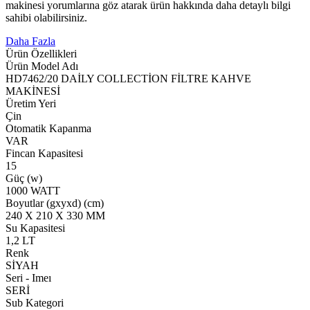
makinesi yorumlarına göz atarak ürün hakkında daha detaylı bilgi
sahibi olabilirsiniz.
Daha Fazla
Ürün Özellikleri
Ürün Model Adı
HD7462/20 DAİLY COLLECTİON FİLTRE KAHVE
MAKİNESİ
Üretim Yeri
Çin
Otomatik Kapanma
VAR
Fincan Kapasitesi
15
Güç (w)
1000 WATT
Boyutlar (gxyxd) (cm)
240 X 210 X 330 MM
Su Kapasitesi
1,2 LT
Renk
SİYAH
Seri - Imeı
SERİ
Sub Kategori