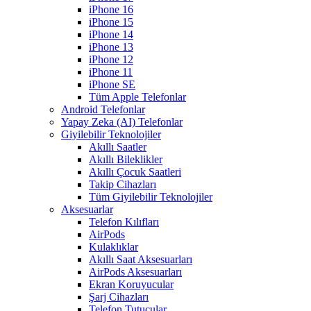
iPhone 16
iPhone 15
iPhone 14
iPhone 13
iPhone 12
iPhone 11
iPhone SE
Tüm Apple Telefonlar
Android Telefonlar
Yapay Zeka (AI) Telefonlar
Giyilebilir Teknolojiler
Akıllı Saatler
Akıllı Bileklikler
Akıllı Çocuk Saatleri
Takip Cihazları
Tüm Giyilebilir Teknolojiler
Aksesuarlar
Telefon Kılıfları
AirPods
Kulaklıklar
Akıllı Saat Aksesuarları
AirPods Aksesuarları
Ekran Koruyucular
Şarj Cihazları
Telefon Tutucular