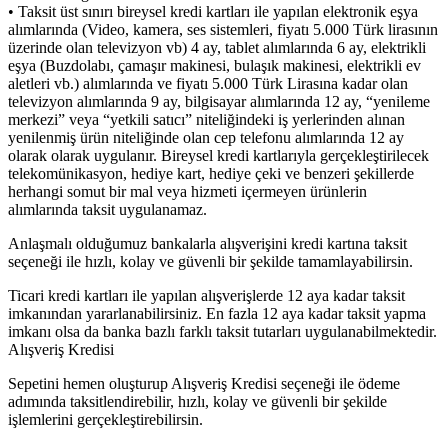
• Taksit üst sınırı bireysel kredi kartları ile yapılan elektronik eşya
alımlarında (Video, kamera, ses sistemleri, fiyatı 5.000 Türk lirasının
üzerinde olan televizyon vb) 4 ay, tablet alımlarında 6 ay, elektrikli
eşya (Buzdolabı, çamaşır makinesi, bulaşık makinesi, elektrikli ev
aletleri vb.) alımlarında ve fiyatı 5.000 Türk Lirasına kadar olan
televizyon alımlarında 9 ay, bilgisayar alımlarında 12 ay, “yenileme
merkezi” veya “yetkili satıcı” niteliğindeki iş yerlerinden alınan
yenilenmiş ürün niteliğinde olan cep telefonu alımlarında 12 ay
olarak olarak uygulanır. Bireysel kredi kartlarıyla gerçekleştirilecek
telekomünikasyon, hediye kart, hediye çeki ve benzeri şekillerde
herhangi somut bir mal veya hizmeti içermeyen ürünlerin
alımlarında taksit uygulanamaz.
Anlaşmalı olduğumuz bankalarla alışverişini kredi kartına taksit
seçeneği ile hızlı, kolay ve güvenli bir şekilde tamamlayabilirsin.
Ticari kredi kartları ile yapılan alışverişlerde 12 aya kadar taksit
imkanından yararlanabilirsiniz. En fazla 12 aya kadar taksit yapma
imkanı olsa da banka bazlı farklı taksit tutarları uygulanabilmektedir.
Alışveriş Kredisi
Sepetini hemen oluşturup Alışveriş Kredisi seçeneği ile ödeme
adımında taksitlendirebilir, hızlı, kolay ve güvenli bir şekilde
işlemlerini gerçekleştirebilirsin.