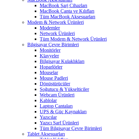
MacBook Şarj Cihazları
MacBook Çanta ve Kılıfları
Tüm MacBook Aksesuarları
Modem & Network Ürünleri
Modemler
Network Ürünleri
Tüm Modem & Network Ürünleri
Bilgisayar Çevre Birimleri
Monitörler
Klavyeler
BiIgisayar Kulaklıkları
Hoparlörler
Mouselar
Mouse Padleri
Dönüştürücüler
Soğutucu & Yükselticiler
Webcam Ürünleri
Kablolar
Laptop Çantaları
UPS & Güç Kaynakları
Yazıcılar
Yazıcı Sarf Ürünleri
Tüm Bilgisayar Çevre Birimleri
Tablet Aksesuarları