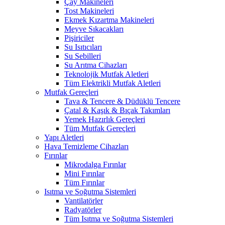
Çay Makineleri
Tost Makineleri
Ekmek Kızartma Makineleri
Meyve Sıkacakları
Pişiriciler
Su Isıtıcıları
Su Sebilleri
Su Arıtma Cihazları
Teknolojik Mutfak Aletleri
Tüm Elektrikli Mutfak Aletleri
Mutfak Gereçleri
Tava & Tencere & Düdüklü Tencere
Çatal & Kaşık & Bıçak Takımları
Yemek Hazırlık Gereçleri
Tüm Mutfak Gereçleri
Yapı Aletleri
Hava Temizleme Cihazları
Fırınlar
Mikrodalga Fırınlar
Mini Fırınlar
Tüm Fırınlar
Isıtma ve Soğutma Sistemleri
Vantilatörler
Radyatörler
Tüm Isıtma ve Soğutma Sistemleri