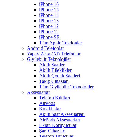
iPhone 16
iPhone 15
iPhone 14
iPhone 13
iPhone 12
iPhone 11
iPhone SE
Tüm Apple Telefonlar
Android Telefonlar
Yapay Zeka (AI) Telefonlar
Giyilebilir Teknolojiler
Akıllı Saatler
Akıllı Bileklikler
Akıllı Çocuk Saatleri
Takip Cihazları
Tüm Giyilebilir Teknolojiler
Aksesuarlar
Telefon Kılıfları
AirPods
Kulaklıklar
Akıllı Saat Aksesuarları
AirPods Aksesuarları
Ekran Koruyucular
Şarj Cihazları
Telefon Tutucular