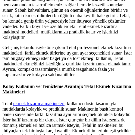
hem zamandan tasarruf etmenizi sağlar hem de lezzetli sonuçlar
sunar. Sabah kahvaltıları, günün en önemli öğünlerinden biridir ve
sıcak, kıtır ekmek dilimleri bu öğünü daha keyifli hale getirir. Tefal,
bu konuda geniş ürün yelpazesiyle her ihtiyaca yönelik çözümler
vadeder. Farklı boyut ve özelliklerdeki Tefal ekmek kızartma
makinesi modelleri, mutfaklarınıza pratiklik katar ve işlerinizi
kolaylaştırır.
Gelişmiş teknolojisiyle öne çıkan Tefal profesyonel ekmek kızartma
makineleri, farklı ekmek türlerine uygun ayar seçenekleri sunar. İster
tam buğday ekmeği ister baget ya da tost ekmeği kullanın, Tefal
makineleri ekmeğinizi istediğiniz çıtırlıkta kızartmanıza olanak tanır.
Ayrıca, kompakt tasarımlarıyla mutfak tezgahında fazla yer
kaplamazlar ve kolayca saklanabilirler.
Kolay Kullanım ve Temizleme Avantajı: Tefal Ekmek Kızartma
Makineleri
Tefal
ekmek kızartma makineleri
, kullanıcı dostu tasarımıyla
mutfaklarda kolaylık ve pratiklik sunar. Makinenin basit kontrol
paneli sayesinde farklı kızartma ayarlarını seçmek oldukça kolaydır.
İster hafif kızarmış bir ekmek ister çıtır çıtır bir dilim isterseniz de
donmuş ekmekleri hızlıca ısıtmak isteyin, Tefal’in makineleri bu
ihtiyaçları tek bir tuşla karşılayabilir. Ekmek dilimlerinin eşit şekilde