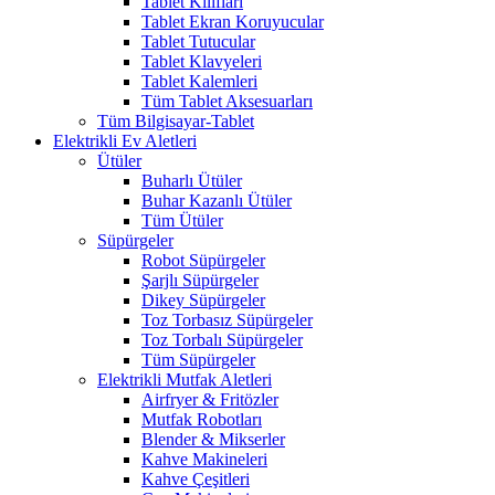
Tablet Kılıfları
Tablet Ekran Koruyucular
Tablet Tutucular
Tablet Klavyeleri
Tablet Kalemleri
Tüm Tablet Aksesuarları
Tüm Bilgisayar-Tablet
Elektrikli Ev Aletleri
Ütüler
Buharlı Ütüler
Buhar Kazanlı Ütüler
Tüm Ütüler
Süpürgeler
Robot Süpürgeler
Şarjlı Süpürgeler
Dikey Süpürgeler
Toz Torbasız Süpürgeler
Toz Torbalı Süpürgeler
Tüm Süpürgeler
Elektrikli Mutfak Aletleri
Airfryer & Fritözler
Mutfak Robotları
Blender & Mikserler
Kahve Makineleri
Kahve Çeşitleri