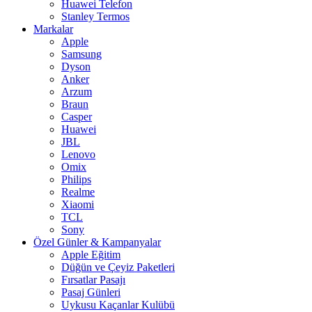
Huawei Telefon
Stanley Termos
Markalar
Apple
Samsung
Dyson
Anker
Arzum
Braun
Casper
Huawei
JBL
Lenovo
Omix
Philips
Realme
Xiaomi
TCL
Sony
Özel Günler & Kampanyalar
Apple Eğitim
Düğün ve Çeyiz Paketleri
Fırsatlar Pasajı
Pasaj Günleri
Uykusu Kaçanlar Kulübü