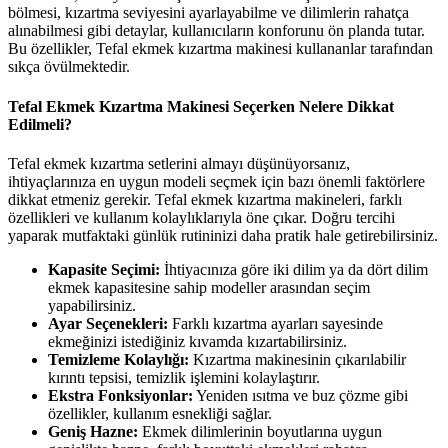
bölmesi, kızartma seviyesini ayarlayabilme ve dilimlerin rahatça
alınabilmesi gibi detaylar, kullanıcıların konforunu ön planda tutar.
Bu özellikler, Tefal ekmek kızartma makinesi kullananlar tarafından
sıkça övülmektedir.
Tefal Ekmek Kızartma Makinesi Seçerken Nelere Dikkat
Edilmeli?
Tefal ekmek kızartma setlerini almayı düşünüyorsanız,
ihtiyaçlarınıza en uygun modeli seçmek için bazı önemli faktörlere
dikkat etmeniz gerekir. Tefal ekmek kızartma makineleri, farklı
özellikleri ve kullanım kolaylıklarıyla öne çıkar. Doğru tercihi
yaparak mutfaktaki günlük rutininizi daha pratik hale getirebilirsiniz.
Kapasite Seçimi:
İhtiyacınıza göre iki dilim ya da dört dilim
ekmek kapasitesine sahip modeller arasından seçim
yapabilirsiniz.
Ayar Seçenekleri:
Farklı kızartma ayarları sayesinde
ekmeğinizi istediğiniz kıvamda kızartabilirsiniz.
Temizleme Kolaylığı:
Kızartma makinesinin çıkarılabilir
kırıntı tepsisi, temizlik işlemini kolaylaştırır.
Ekstra Fonksiyonlar:
Yeniden ısıtma ve buz çözme gibi
özellikler, kullanım esnekliği sağlar.
Geniş Hazne:
Ekmek dilimlerinin boyutlarına uygun