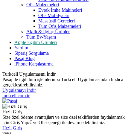
Ofis Malzemeleri
Evrak İmha Makineleri
Ofis Mobilyaları
Masaüstü Gereçleri
Tüm Ofis Malzemeleri
Akıllı & İlginç Ürünler
Tüm Ev-Yaşam
Apple Eğitim Ürünleri
Yardım
Sipariş Sorgulama
Pasaj Blog
iPhone Karşılaştırma
Turkcell Uygulamasını İndir
Pasaj ile ilgili tüm işlemlerinizi Turkcell Uygulamasından hızlıca
gerçekleştirebilirsiniz.
Uygulamayı İndir
turkcell.com.tr
Hızlı Giriş
Size özel ödeme avantajları ve size özel tekliflerden faydalanmak
için Giriş Yap/Üye Ol seçeneği ile devam edebilirsiniz.
Hızlı Giriş
veya