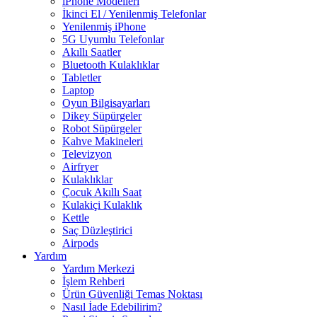
iPhone Modelleri
İkinci El / Yenilenmiş Telefonlar
Yenilenmiş iPhone
5G Uyumlu Telefonlar
Akıllı Saatler
Bluetooth Kulaklıklar
Tabletler
Laptop
Oyun Bilgisayarları
Dikey Süpürgeler
Robot Süpürgeler
Kahve Makineleri
Televizyon
Airfryer
Kulaklıklar
Çocuk Akıllı Saat
Kulakiçi Kulaklık
Kettle
Saç Düzleştirici
Airpods
Yardım
Yardım Merkezi
İşlem Rehberi
Ürün Güvenliği Temas Noktası
Nasıl İade Edebilirim?