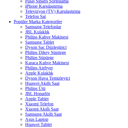
Pasaj Sipariş Sorgulama
iPhone Karşılaştırma
Televizyon (TV) Karşılaştırma
Telefon Sat
Popüler Marka Kategoriler
Samsung Telefonlar
JBL Kulaklık
Philips Kahve Makinesi
Samsung Tablet
Dyson Saç Düzleştirici
Philips Dikey Süpürge
Philips Süpürge
Karaca Kahve Makinesi
Philips Airfryer
Apple Kulaklık
Dyson Hava Temizleyici
Huawei Akıllı Saat
Philips Ütü
JBL Hoparlör
Apple Tablet
Xiaomi Telefon
Xiaomi Akıllı Saat
Samsung Akıllı Saat
Asus Laptop
Huawei Tablet