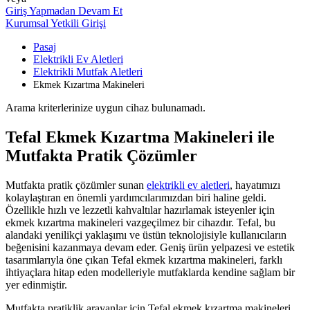
Giriş Yapmadan Devam Et
Kurumsal Yetkili Girişi
Pasaj
Elektrikli Ev Aletleri
Elektrikli Mutfak Aletleri
Ekmek Kızartma Makineleri
Arama kriterlerinize uygun cihaz bulunamadı.
Tefal Ekmek Kızartma Makineleri ile
Mutfakta Pratik Çözümler
Mutfakta pratik çözümler sunan
elektrikli ev aletleri
, hayatımızı
kolaylaştıran en önemli yardımcılarımızdan biri haline geldi.
Özellikle hızlı ve lezzetli kahvaltılar hazırlamak isteyenler için
ekmek kızartma makineleri vazgeçilmez bir cihazdır. Tefal, bu
alandaki yenilikçi yaklaşımı ve üstün teknolojisiyle kullanıcıların
beğenisini kazanmaya devam eder. Geniş ürün yelpazesi ve estetik
tasarımlarıyla öne çıkan Tefal ekmek kızartma makineleri, farklı
ihtiyaçlara hitap eden modelleriyle mutfaklarda kendine sağlam bir
yer edinmiştir.
Mutfakta pratiklik arayanlar için Tefal ekmek kızartma makineleri