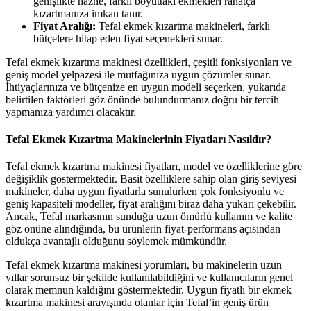
genişlikte hazne, farklı boyuttaki ekmekleri rahatça
kızartmanıza imkan tanır.
Fiyat Aralığı:
Tefal ekmek kızartma makineleri, farklı
bütçelere hitap eden fiyat seçenekleri sunar.
Tefal ekmek kızartma makinesi özellikleri, çeşitli fonksiyonları ve
geniş model yelpazesi ile mutfağınıza uygun çözümler sunar.
İhtiyaçlarınıza ve bütçenize en uygun modeli seçerken, yukarıda
belirtilen faktörleri göz önünde bulundurmanız doğru bir tercih
yapmanıza yardımcı olacaktır.
Tefal Ekmek Kızartma Makinelerinin Fiyatları Nasıldır?
Tefal ekmek kızartma makinesi fiyatları, model ve özelliklerine göre
değişiklik göstermektedir. Basit özelliklere sahip olan giriş seviyesi
makineler, daha uygun fiyatlarla sunulurken çok fonksiyonlu ve
geniş kapasiteli modeller, fiyat aralığını biraz daha yukarı çekebilir.
Ancak, Tefal markasının sunduğu uzun ömürlü kullanım ve kalite
göz önüne alındığında, bu ürünlerin fiyat-performans açısından
oldukça avantajlı olduğunu söylemek mümkündür.
Tefal ekmek kızartma makinesi yorumları, bu makinelerin uzun
yıllar sorunsuz bir şekilde kullanılabildiğini ve kullanıcıların genel
olarak memnun kaldığını göstermektedir. Uygun fiyatlı bir ekmek
kızartma makinesi arayışında olanlar için Tefal’in geniş ürün