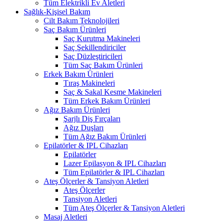
Tüm Elektrikli Ev Aletleri
Sağlık-Kişisel Bakım
Cilt Bakım Teknolojileri
Saç Bakım Ürünleri
Saç Kurutma Makineleri
Saç Şekillendiriciler
Saç Düzleştiricileri
Tüm Saç Bakım Ürünleri
Erkek Bakım Ürünleri
Tıraş Makineleri
Saç & Sakal Kesme Makineleri
Tüm Erkek Bakım Ürünleri
Ağız Bakım Ürünleri
Şarjlı Diş Fırçaları
Ağız Duşları
Tüm Ağız Bakım Ürünleri
Epilatörler & IPL Cihazları
Epilatörler
Lazer Epilasyon & IPL Cihazları
Tüm Epilatörler & IPL Cihazları
Ateş Ölçerler & Tansiyon Aletleri
Ateş Ölçerler
Tansiyon Aletleri
Tüm Ateş Ölçerler & Tansiyon Aletleri
Masaj Aletleri