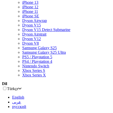
iPhone 13
iPhone 12
iPhone 11
iPhone SE
Dyson Airwrap
Dyson V15
Dyson V15 Detect Submarine
Dyson Airstrait
Dyson V12
Dyson V8
Samsung Galaxy S25
Samsung Galaxy S25 Ultra
PS5 / Playstation 5
PS4 / Playstation 4
Nintendo Switch
Xbox Series S
Xbox Series X
Dil
Türkçe
English
عربى
русский