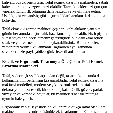
kahvaltı büyük önem taşır. Tefal ekmek kızartma makineleri, sabah
kahvaltılarınızın vazgeçilmezi olabilir. Taze ekmeklerinizi çıtır çıtır
yaparak günün ilk öğününü daha lezzetli ve keyifli hale getirir.
Üstelik, tost ve sandviç gibi atıştırmalıklar hazırlamak da oldukça
kolaydır.
Tefal ekmek kızartma makinesi çeşitleri, kahvaltıların yanı sıra
günün her anında atıştırmalık hazırlamak için idealdir. Hızlı pişirme
süresi sayesinde acele etmeniz gerektiğinde bile dakikalar içinde
sıcak ve çıtır ekmeklerin tadını çıkarabilirsiniz. Bu makineler,
zamanınızı verimli kullanmanızı sağlarken aynı zamanda
sevdiklerinizle paylaşabileceğiniz lezzetli anlar sunar.
Estetik ve Ergonomik Tasarımıyla Öne Çıkan Tefal Ekmek
Kızartma Makineleri
Tefal, sadece işlevsellik açısından değil, tasarım konusunda da
kullanıcılarının beğenisini kazanmaktadır. Tefal ekmek kızartma
makinesi modelleri, modern ve şık tasarımlarıyla mutfak
dekorasyonunuza estetik bir dokunuş katar. Çelik gövde, parlak
yüzeyler ve kompakt boyutlar, bu makineleri her tür mutfağa
uyumlu hale getirir.
Ergonomik yapısı sayesinde de kullanımı oldukça rahat olan Tefal
makineleri, her ayrıntısı düşünülerek tasarlanmıştır. Kablo saklama