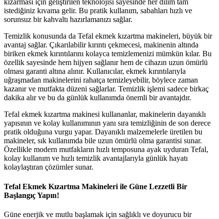
kızarması için geliştirilen teknolojisi sayesinde her dilim tam
istediğiniz kıvama gelir. Bu pratik kullanım, sabahları hızlı ve
sorunsuz bir kahvaltı hazırlamanızı sağlar.
Temizlik konusunda da Tefal ekmek kızartma makineleri, büyük bir
avantaj sağlar. Çıkarılabilir kırıntı çekmecesi, makinenin altında
biriken ekmek kırıntılarını kolayca temizlemenizi mümkün kılar. Bu
özellik sayesinde hem hijyen sağlanır hem de cihazın uzun ömürlü
olması garanti altına alınır. Kullanıcılar, ekmek kırıntılarıyla
uğraşmadan makinelerini rahatça temizleyebilir, böylece zaman
kazanır ve mutfakta düzeni sağlarlar. Temizlik işlemi sadece birkaç
dakika alır ve bu da günlük kullanımda önemli bir avantajdır.
Tefal ekmek kızartma makinesi kullananlar, makinelerin dayanıklı
yapısının ve kolay kullanımının yanı sıra temizliğinin de son derece
pratik olduğuna vurgu yapar. Dayanıklı malzemelerle üretilen bu
makineler, sık kullanımda bile uzun ömürlü olma garantisi sunar.
Özellikle modern mutfakların hızlı temposuna ayak uyduran Tefal,
kolay kullanım ve hızlı temizlik avantajlarıyla günlük hayatı
kolaylaştıran çözümler sunar.
Tefal Ekmek Kızartma Makineleri ile Güne Lezzetli Bir
Başlangıç Yapın!
Güne enerjik ve mutlu başlamak için sağlıklı ve doyurucu bir