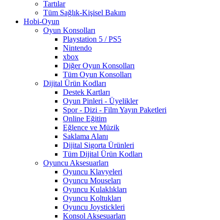
Tartılar
Tüm Sağlık-Kişisel Bakım
Hobi-Oyun
Oyun Konsolları
Playstation 5 / PS5
Nintendo
xbox
Diğer Oyun Konsolları
Tüm Oyun Konsolları
Dijital Ürün Kodları
Destek Kartları
Oyun Pinleri - Üyelikler
Spor - Dizi - Film Yayın Paketleri
Online Eğitim
Eğlence ve Müzik
Saklama Alanı
Dijital Sigorta Ürünleri
Tüm Dijital Ürün Kodları
Oyuncu Aksesuarları
Oyuncu Klavyeleri
Oyuncu Mouseları
Oyuncu Kulaklıkları
Oyuncu Koltukları
Oyuncu Joystickleri
Konsol Aksesuarları