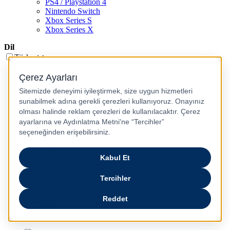
PS4 / Playstation 4
Nintendo Switch
Xbox Series S
Xbox Series X
Dil
Türkçe
English
عربى
русский