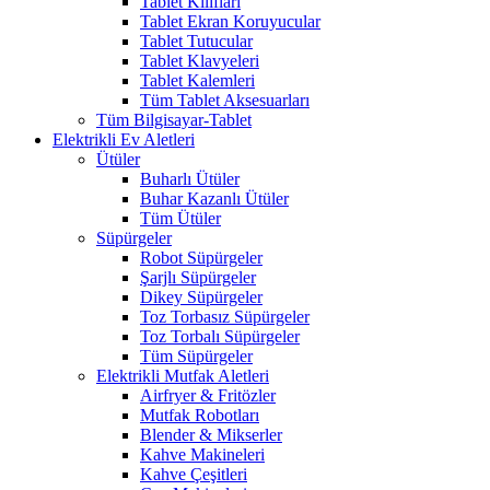
Tablet Kılıfları
Tablet Ekran Koruyucular
Tablet Tutucular
Tablet Klavyeleri
Tablet Kalemleri
Tüm Tablet Aksesuarları
Tüm Bilgisayar-Tablet
Elektrikli Ev Aletleri
Ütüler
Buharlı Ütüler
Buhar Kazanlı Ütüler
Tüm Ütüler
Süpürgeler
Robot Süpürgeler
Şarjlı Süpürgeler
Dikey Süpürgeler
Toz Torbasız Süpürgeler
Toz Torbalı Süpürgeler
Tüm Süpürgeler
Elektrikli Mutfak Aletleri
Airfryer & Fritözler
Mutfak Robotları
Blender & Mikserler
Kahve Makineleri
Kahve Çeşitleri