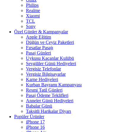
Philips
Realme
Xiaomi
TCL
Sony
Özel Günler & Kampanyalar
Apple Eğitim
Düğün ve Çeyiz Paketleri
Fırsatlar Pasajı
Pasaj Günleri
Uykusu Kaçanlar Kulübü
Sevgililer Günü Hediyeleri
Vergisiz Telefonlar
Vergisiz Bilgisayarlar
Karne Hediyeleri
Kurban Bayramı Kampanyası
Resmi Tatil Günleri
Pasaj Ödeme Teklifleri
Anneler Günü Hediyeleri
Babalar Günü
Taksitli Harikalar Diyarı
Popüler Ürünler
iPhone 17
iPhone 16