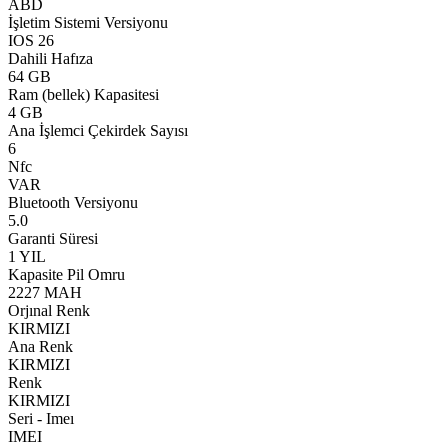
ABD
İşletim Sistemi Versiyonu
IOS 26
Dahili Hafıza
64 GB
Ram (bellek) Kapasitesi
4 GB
Ana İşlemci Çekirdek Sayısı
6
Nfc
VAR
Bluetooth Versiyonu
5.0
Garanti Süresi
1 YIL
Kapasite Pil Omru
2227 MAH
Orjınal Renk
KIRMIZI
Ana Renk
KIRMIZI
Renk
KIRMIZI
Seri - Imeı
IMEI