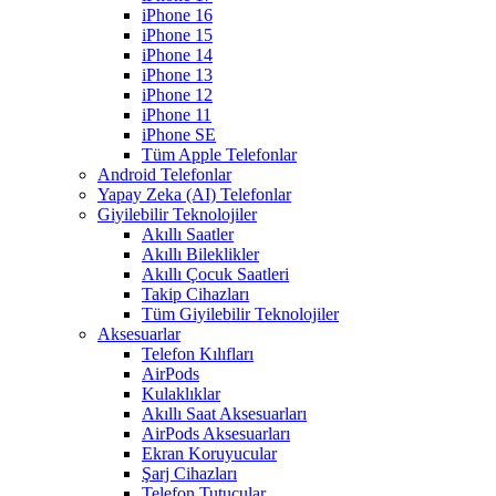
iPhone 16
iPhone 15
iPhone 14
iPhone 13
iPhone 12
iPhone 11
iPhone SE
Tüm Apple Telefonlar
Android Telefonlar
Yapay Zeka (AI) Telefonlar
Giyilebilir Teknolojiler
Akıllı Saatler
Akıllı Bileklikler
Akıllı Çocuk Saatleri
Takip Cihazları
Tüm Giyilebilir Teknolojiler
Aksesuarlar
Telefon Kılıfları
AirPods
Kulaklıklar
Akıllı Saat Aksesuarları
AirPods Aksesuarları
Ekran Koruyucular
Şarj Cihazları
Telefon Tutucular