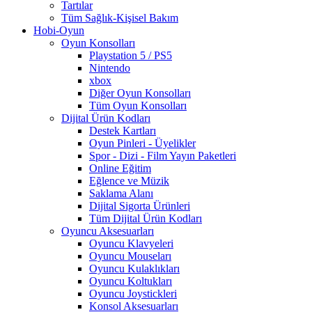
Tartılar
Tüm Sağlık-Kişisel Bakım
Hobi-Oyun
Oyun Konsolları
Playstation 5 / PS5
Nintendo
xbox
Diğer Oyun Konsolları
Tüm Oyun Konsolları
Dijital Ürün Kodları
Destek Kartları
Oyun Pinleri - Üyelikler
Spor - Dizi - Film Yayın Paketleri
Online Eğitim
Eğlence ve Müzik
Saklama Alanı
Dijital Sigorta Ürünleri
Tüm Dijital Ürün Kodları
Oyuncu Aksesuarları
Oyuncu Klavyeleri
Oyuncu Mouseları
Oyuncu Kulaklıkları
Oyuncu Koltukları
Oyuncu Joystickleri
Konsol Aksesuarları