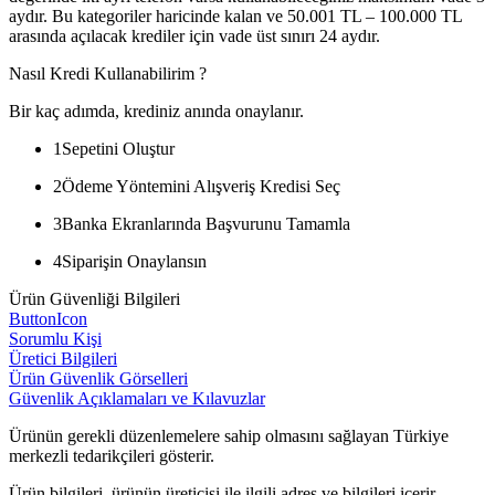
aydır. Bu kategoriler haricinde kalan ve 50.001 TL – 100.000 TL
arasında açılacak krediler için vade üst sınırı 24 aydır.
Nasıl Kredi Kullanabilirim ?
Bir kaç adımda, krediniz anında onaylanır.
1
Sepetini Oluştur
2
Ödeme Yöntemini Alışveriş Kredisi Seç
3
Banka Ekranlarında Başvurunu Tamamla
4
Siparişin Onaylansın
Ürün Güvenliği Bilgileri
ButtonIcon
Sorumlu Kişi
Üretici Bilgileri
Ürün Güvenlik Görselleri
Güvenlik Açıklamaları ve Kılavuzlar
Ürünün gerekli düzenlemelere sahip olmasını sağlayan Türkiye
merkezli tedarikçileri gösterir.
Ürün bilgileri, ürünün üreticisi ile ilgili adres ve bilgileri içerir.