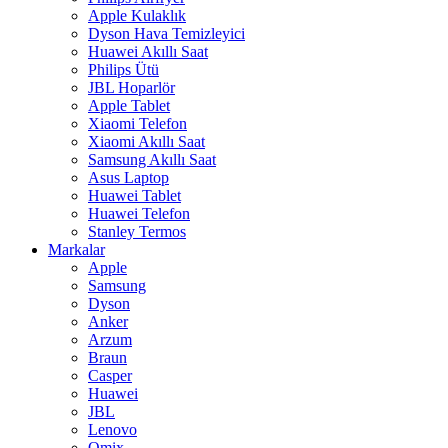
Apple Kulaklık
Dyson Hava Temizleyici
Huawei Akıllı Saat
Philips Ütü
JBL Hoparlör
Apple Tablet
Xiaomi Telefon
Xiaomi Akıllı Saat
Samsung Akıllı Saat
Asus Laptop
Huawei Tablet
Huawei Telefon
Stanley Termos
Markalar
Apple
Samsung
Dyson
Anker
Arzum
Braun
Casper
Huawei
JBL
Lenovo
Omix