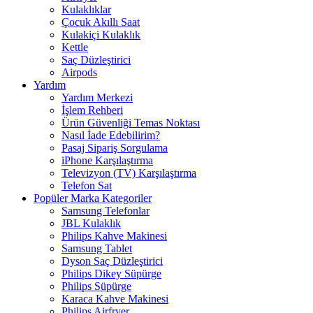
Kulaklıklar
Çocuk Akıllı Saat
Kulakiçi Kulaklık
Kettle
Saç Düzleştirici
Airpods
Yardım
Yardım Merkezi
İşlem Rehberi
Ürün Güvenliği Temas Noktası
Nasıl İade Edebilirim?
Pasaj Sipariş Sorgulama
iPhone Karşılaştırma
Televizyon (TV) Karşılaştırma
Telefon Sat
Popüler Marka Kategoriler
Samsung Telefonlar
JBL Kulaklık
Philips Kahve Makinesi
Samsung Tablet
Dyson Saç Düzleştirici
Philips Dikey Süpürge
Philips Süpürge
Karaca Kahve Makinesi
Philips Airfryer