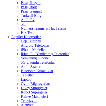
Pasaj İletişim
Pasaj Blog
Pasaj Gaming
Turkcell Blog
Akıllı Ev
5G
Numara Taşıma & Hat Taşıma
Hız Testi
Popüler Kategoriler
Cep Telefonu
Android Telefonlar
iPhone Modelleri
İkinci El / Yenilenmiş Telefonlar
Yenilenmiş iPhone
5G Uyumlu Telefonlar
Akıllı Saatler
Bluetooth Kulaklıklar
Tabletler
Laptop
Oyun Bilgisayarları
Dikey Süpürgeler
Robot Süpürgeler
Kahve Makineleri
Televizyon
Airfryer