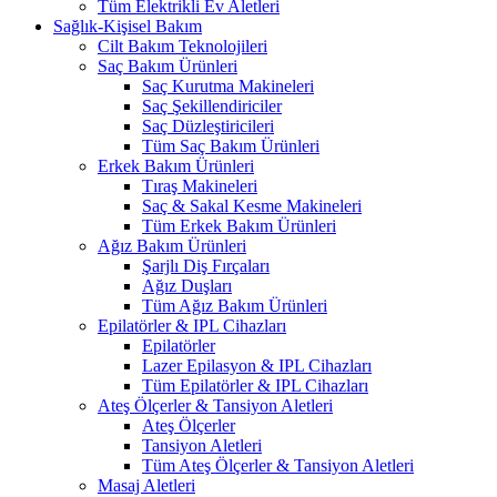
Tüm Elektrikli Ev Aletleri
Sağlık-Kişisel Bakım
Cilt Bakım Teknolojileri
Saç Bakım Ürünleri
Saç Kurutma Makineleri
Saç Şekillendiriciler
Saç Düzleştiricileri
Tüm Saç Bakım Ürünleri
Erkek Bakım Ürünleri
Tıraş Makineleri
Saç & Sakal Kesme Makineleri
Tüm Erkek Bakım Ürünleri
Ağız Bakım Ürünleri
Şarjlı Diş Fırçaları
Ağız Duşları
Tüm Ağız Bakım Ürünleri
Epilatörler & IPL Cihazları
Epilatörler
Lazer Epilasyon & IPL Cihazları
Tüm Epilatörler & IPL Cihazları
Ateş Ölçerler & Tansiyon Aletleri
Ateş Ölçerler
Tansiyon Aletleri
Tüm Ateş Ölçerler & Tansiyon Aletleri
Masaj Aletleri