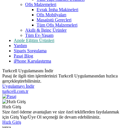
Ofis Malzemeleri
Evrak İmha Makineleri
Ofis Mobilyaları
Masaüstü Gereçleri
Tüm Ofis Malzemeleri
Akıllı & İlginç Ürünler
Tüm Ev-Yaşam
Apple Eğitim Ürünleri
Yardım
Sipariş Sorgulama
Pasaj Blog
iPhone Karşılaştırma
Turkcell Uygulamasını İndir
Pasaj ile ilgili tüm işlemlerinizi Turkcell Uygulamasından hızlıca
gerçekleştirebilirsiniz.
Uygulamayı İndir
turkcell.com.tr
Hızlı Giriş
Size özel ödeme avantajları ve size özel tekliflerden faydalanmak
için Giriş Yap/Üye Ol seçeneği ile devam edebilirsiniz.
Hızlı Giriş
veya