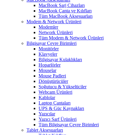
MacBook Şarj Cihazları
MacBook Çanta ve Kılıfları
Tüm MacBook Aksesuarları
Modem & Network Ürünleri
Modemler
Network Ürünleri
Tüm Modem & Network Ürünleri
Bilgisayar Çevre Birimleri
Monitörler
Klavyeler
BiIgisayar Kulaklıkları
Hoparlörler
Mouselar
Mouse Padleri
Dönüştürücüler
Soğutucu & Yükselticiler
Webcam Ürünleri
Kablolar
Laptop Çantaları
UPS & Güç Kaynakları
Yazıcılar
Yazıcı Sarf Ürünleri
Tüm Bilgisayar Çevre Birimleri
Tablet Aksesuarları