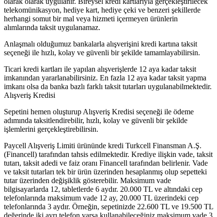
olarak olarak uygulanır. Bireysel kredi kartlarıyla gerçekleştirilecek
telekomünikasyon, hediye kart, hediye çeki ve benzeri şekillerde
herhangi somut bir mal veya hizmeti içermeyen ürünlerin
alımlarında taksit uygulanamaz.
Anlaşmalı olduğumuz bankalarla alışverişini kredi kartına taksit
seçeneği ile hızlı, kolay ve güvenli bir şekilde tamamlayabilirsin.
Ticari kredi kartları ile yapılan alışverişlerde 12 aya kadar taksit
imkanından yararlanabilirsiniz. En fazla 12 aya kadar taksit yapma
imkanı olsa da banka bazlı farklı taksit tutarları uygulanabilmektedir.
Alışveriş Kredisi
Sepetini hemen oluşturup Alışveriş Kredisi seçeneği ile ödeme
adımında taksitlendirebilir, hızlı, kolay ve güvenli bir şekilde
işlemlerini gerçekleştirebilirsin.
Paycell Alışveriş Limiti ürününde kredi Turkcell Finansman A.Ş.
(Financell) tarafından tahsis edilmektedir. Krediye ilişkin vade, taksit
tutarı, taksit adedi ve faiz oranı Financell tarafından belirlenir. Vade
ve taksit tutarları tek bir ürün üzerinden hesaplanmış olup sepetteki
tutar üzerinden değişiklik gösterebilir. Maksimum vade
bilgisayarlarda 12, tabletlerde 6 aydır. 20.000 TL ve altındaki cep
telefonlarında maksimum vade 12 ay, 20.000 TL üzerindeki cep
telefonlarında 3 aydır. Örneğin, sepetinizde 22.600 TL ve 19.500 TL
değerinde iki ayrı telefon varsa kullanabileceğiniz maksimum vade 3