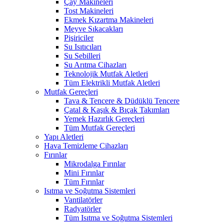
Çay Makineleri
Tost Makineleri
Ekmek Kızartma Makineleri
Meyve Sıkacakları
Pişiriciler
Su Isıtıcıları
Su Sebilleri
Su Arıtma Cihazları
Teknolojik Mutfak Aletleri
Tüm Elektrikli Mutfak Aletleri
Mutfak Gereçleri
Tava & Tencere & Düdüklü Tencere
Çatal & Kaşık & Bıçak Takımları
Yemek Hazırlık Gereçleri
Tüm Mutfak Gereçleri
Yapı Aletleri
Hava Temizleme Cihazları
Fırınlar
Mikrodalga Fırınlar
Mini Fırınlar
Tüm Fırınlar
Isıtma ve Soğutma Sistemleri
Vantilatörler
Radyatörler
Tüm Isıtma ve Soğutma Sistemleri