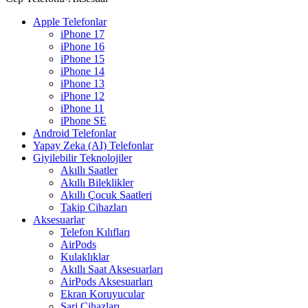
Apple Telefonlar
iPhone 17
iPhone 16
iPhone 15
iPhone 14
iPhone 13
iPhone 12
iPhone 11
iPhone SE
Android Telefonlar
Yapay Zeka (AI) Telefonlar
Giyilebilir Teknolojiler
Akıllı Saatler
Akıllı Bileklikler
Akıllı Çocuk Saatleri
Takip Cihazları
Aksesuarlar
Telefon Kılıfları
AirPods
Kulaklıklar
Akıllı Saat Aksesuarları
AirPods Aksesuarları
Ekran Koruyucular
Şarj Cihazları