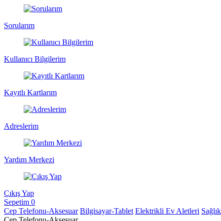
Sorularım
Kullanıcı Bilgilerim
Kayıtlı Kartlarım
Adreslerim
Yardım Merkezi
Çıkış Yap
Sepetim
0
Cep Telefonu-Aksesuar
Bilgisayar-Tablet
Elektrikli Ev Aletleri
Sağlı
Cep Telefonu-Aksesuar