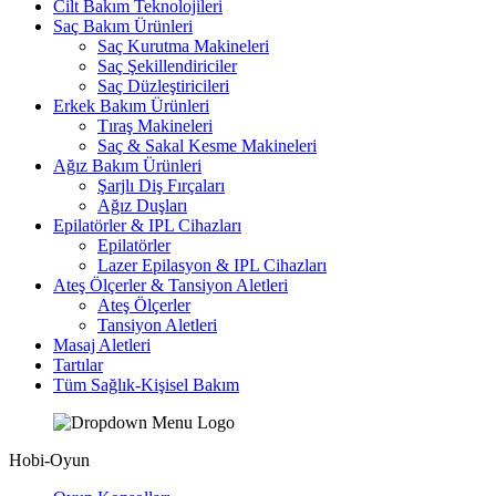
Cilt Bakım Teknolojileri
Saç Bakım Ürünleri
Saç Kurutma Makineleri
Saç Şekillendiriciler
Saç Düzleştiricileri
Erkek Bakım Ürünleri
Tıraş Makineleri
Saç & Sakal Kesme Makineleri
Ağız Bakım Ürünleri
Şarjlı Diş Fırçaları
Ağız Duşları
Epilatörler & IPL Cihazları
Epilatörler
Lazer Epilasyon & IPL Cihazları
Ateş Ölçerler & Tansiyon Aletleri
Ateş Ölçerler
Tansiyon Aletleri
Masaj Aletleri
Tartılar
Tüm Sağlık-Kişisel Bakım
Hobi-Oyun