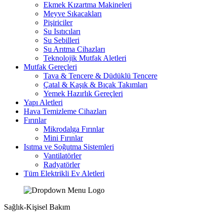
Ekmek Kızartma Makineleri
Meyve Sıkacakları
Pişiriciler
Su Isıtıcıları
Su Sebilleri
Su Arıtma Cihazları
Teknolojik Mutfak Aletleri
Mutfak Gereçleri
Tava & Tencere & Düdüklü Tencere
Çatal & Kaşık & Bıçak Takımları
Yemek Hazırlık Gereçleri
Yapı Aletleri
Hava Temizleme Cihazları
Fırınlar
Mikrodalga Fırınlar
Mini Fırınlar
Isıtma ve Soğutma Sistemleri
Vantilatörler
Radyatörler
Tüm Elektrikli Ev Aletleri
Sağlık-Kişisel Bakım