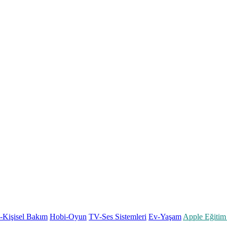
k-Kişisel Bakım
Hobi-Oyun
TV-Ses Sistemleri
Ev-Yaşam
Apple Eğitim