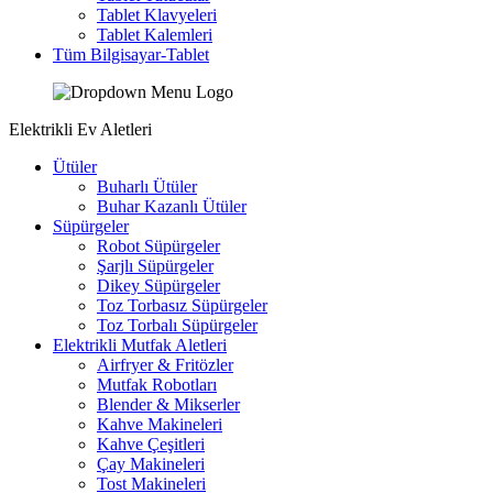
Tablet Klavyeleri
Tablet Kalemleri
Tüm Bilgisayar-Tablet
Elektrikli Ev Aletleri
Ütüler
Buharlı Ütüler
Buhar Kazanlı Ütüler
Süpürgeler
Robot Süpürgeler
Şarjlı Süpürgeler
Dikey Süpürgeler
Toz Torbasız Süpürgeler
Toz Torbalı Süpürgeler
Elektrikli Mutfak Aletleri
Airfryer & Fritözler
Mutfak Robotları
Blender & Mikserler
Kahve Makineleri
Kahve Çeşitleri
Çay Makineleri
Tost Makineleri