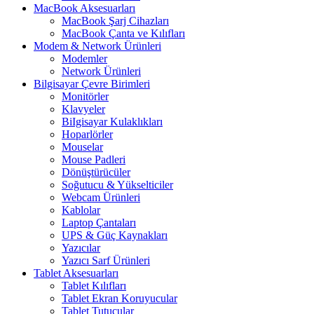
MacBook Aksesuarları
MacBook Şarj Cihazları
MacBook Çanta ve Kılıfları
Modem & Network Ürünleri
Modemler
Network Ürünleri
Bilgisayar Çevre Birimleri
Monitörler
Klavyeler
BiIgisayar Kulaklıkları
Hoparlörler
Mouselar
Mouse Padleri
Dönüştürücüler
Soğutucu & Yükselticiler
Webcam Ürünleri
Kablolar
Laptop Çantaları
UPS & Güç Kaynakları
Yazıcılar
Yazıcı Sarf Ürünleri
Tablet Aksesuarları
Tablet Kılıfları
Tablet Ekran Koruyucular
Tablet Tutucular