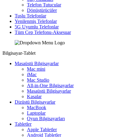
Telefon Tutucular
Dönüştürücüler
Tuşlu Telefonlar
Yenilenmiş Telefonlar
5G Uyumlu Telefonlar
Tüm Cep Telefonu-Aksesuar
Bilgisayar-Tablet
Masaüstü Bilgisayarlar
Mac mini
iMac
Mac Studio
All-in-One Bilgisayarlar
Masaüstü Bilgisayarlar
Kasalar
Dizüstü Bilgisayarlar
MacBook
Laptoplar
Oyun Bilgisayarları
Tabletler
Apple Tabletler
Android Tabletler