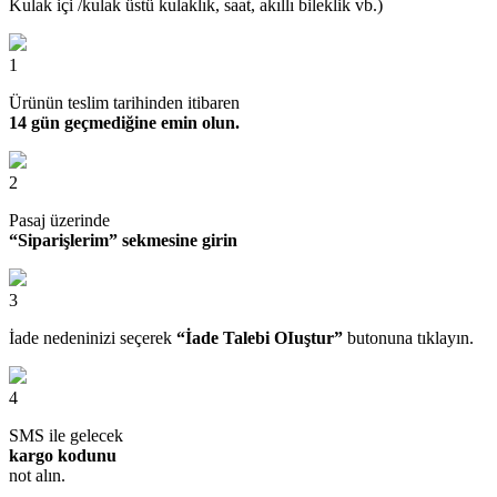
Kulak içi /kulak üstü kulaklık, saat, akıllı bileklik vb.)
1
Ürünün teslim tarihinden itibaren
14 gün geçmediğine emin olun.
2
Pasaj üzerinde
“Siparişlerim” sekmesine girin
3
İade nedeninizi seçerek
“İade Talebi OIuştur”
butonuna tıklayın.
4
SMS ile gelecek
kargo kodunu
not alın.