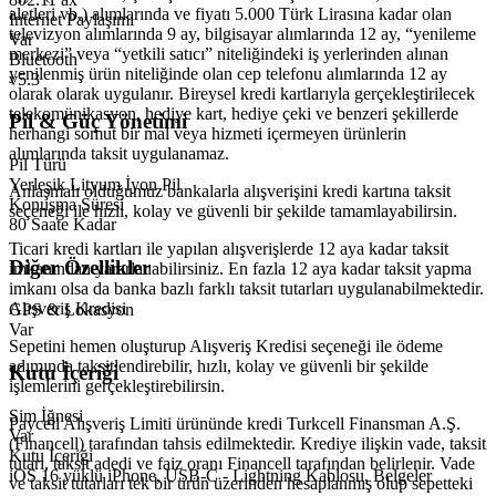
aletleri vb.) alımlarında ve fiyatı 5.000 Türk Lirasına kadar olan
İnternet Paylaşımı
televizyon alımlarında 9 ay, bilgisayar alımlarında 12 ay, “yenileme
Var
merkezi” veya “yetkili satıcı” niteliğindeki iş yerlerinden alınan
Bluetooth
yenilenmiş ürün niteliğinde olan cep telefonu alımlarında 12 ay
v5.3
olarak olarak uygulanır. Bireysel kredi kartlarıyla gerçekleştirilecek
telekomünikasyon, hediye kart, hediye çeki ve benzeri şekillerde
Pil & Güç Yönetimi
herhangi somut bir mal veya hizmeti içermeyen ürünlerin
alımlarında taksit uygulanamaz.
Pil Türü
Yerleşik Lityum İyon Pil
Anlaşmalı olduğumuz bankalarla alışverişini kredi kartına taksit
Konuşma Süresi
seçeneği ile hızlı, kolay ve güvenli bir şekilde tamamlayabilirsin.
80 Saate Kadar
Ticari kredi kartları ile yapılan alışverişlerde 12 aya kadar taksit
Diğer Özellikler
imkanından yararlanabilirsiniz. En fazla 12 aya kadar taksit yapma
imkanı olsa da banka bazlı farklı taksit tutarları uygulanabilmektedir.
Alışveriş Kredisi
GPS & Lokasyon
Var
Sepetini hemen oluşturup Alışveriş Kredisi seçeneği ile ödeme
adımında taksitlendirebilir, hızlı, kolay ve güvenli bir şekilde
Kutu İçeriği
işlemlerini gerçekleştirebilirsin.
Sim İğnesi
Paycell Alışveriş Limiti ürününde kredi Turkcell Finansman A.Ş.
Var
(Financell) tarafından tahsis edilmektedir. Krediye ilişkin vade, taksit
Kutu İçeriği
tutarı, taksit adedi ve faiz oranı Financell tarafından belirlenir. Vade
iOS 16 yüklü iPhone, USB-C - Lightning Kablosu, Belgeler
ve taksit tutarları tek bir ürün üzerinden hesaplanmış olup sepetteki