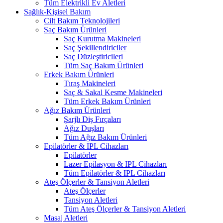
Tüm Elektrikli Ev Aletleri
Sağlık-Kişisel Bakım
Cilt Bakım Teknolojileri
Saç Bakım Ürünleri
Saç Kurutma Makineleri
Saç Şekillendiriciler
Saç Düzleştiricileri
Tüm Saç Bakım Ürünleri
Erkek Bakım Ürünleri
Tıraş Makineleri
Saç & Sakal Kesme Makineleri
Tüm Erkek Bakım Ürünleri
Ağız Bakım Ürünleri
Şarjlı Diş Fırçaları
Ağız Duşları
Tüm Ağız Bakım Ürünleri
Epilatörler & IPL Cihazları
Epilatörler
Lazer Epilasyon & IPL Cihazları
Tüm Epilatörler & IPL Cihazları
Ateş Ölçerler & Tansiyon Aletleri
Ateş Ölçerler
Tansiyon Aletleri
Tüm Ateş Ölçerler & Tansiyon Aletleri
Masaj Aletleri