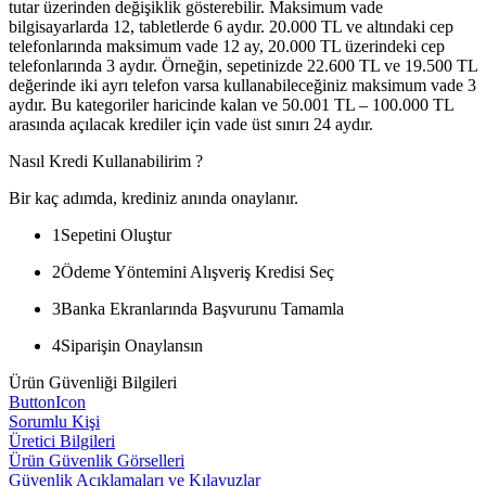
tutar üzerinden değişiklik gösterebilir. Maksimum vade
bilgisayarlarda 12, tabletlerde 6 aydır. 20.000 TL ve altındaki cep
telefonlarında maksimum vade 12 ay, 20.000 TL üzerindeki cep
telefonlarında 3 aydır. Örneğin, sepetinizde 22.600 TL ve 19.500 TL
değerinde iki ayrı telefon varsa kullanabileceğiniz maksimum vade 3
aydır. Bu kategoriler haricinde kalan ve 50.001 TL – 100.000 TL
arasında açılacak krediler için vade üst sınırı 24 aydır.
Nasıl Kredi Kullanabilirim ?
Bir kaç adımda, krediniz anında onaylanır.
1
Sepetini Oluştur
2
Ödeme Yöntemini Alışveriş Kredisi Seç
3
Banka Ekranlarında Başvurunu Tamamla
4
Siparişin Onaylansın
Ürün Güvenliği Bilgileri
ButtonIcon
Sorumlu Kişi
Üretici Bilgileri
Ürün Güvenlik Görselleri
Güvenlik Açıklamaları ve Kılavuzlar