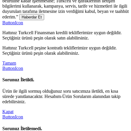
belirtiline kadar işlenmesine; Turkcell ve iştiraklerinin iletişim
bilgilerimi kullanarak, kampanya, servis, tarife ve hizmetleri ile ilgili
duyuruları tarafıma iletmesine izin verdiğimi kabul, beyan ve taahhüt
ederim.”
Haberdar Et
ButtonIcon
Hattınız Turkcell Finansman kredili tekliflerimize uygun değildir.
Seçtiğiniz ürünü peşin olarak satın alabilirsiniz.
Hattınız Turkcell peşine kontratlı tekliflerimize uygun değildir.
Seçtiğiniz ürünü peşin olarak alabilirsiniz.
Tamam
ButtonIcon
Sorunuz İletildi.
Ürün ile ilgili sormuş olduğunuz soru satıcımıza iletildi, en kısa
sürede yanıtlanacaktır. Hesabım-Ürün Sorularım alanından takip
edebilirsiniz.
Kapat
ButtonIcon
Sorunuz İletilemedi.