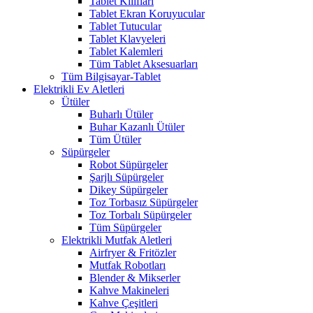
Tablet Kılıfları
Tablet Ekran Koruyucular
Tablet Tutucular
Tablet Klavyeleri
Tablet Kalemleri
Tüm Tablet Aksesuarları
Tüm Bilgisayar-Tablet
Elektrikli Ev Aletleri
Ütüler
Buharlı Ütüler
Buhar Kazanlı Ütüler
Tüm Ütüler
Süpürgeler
Robot Süpürgeler
Şarjlı Süpürgeler
Dikey Süpürgeler
Toz Torbasız Süpürgeler
Toz Torbalı Süpürgeler
Tüm Süpürgeler
Elektrikli Mutfak Aletleri
Airfryer & Fritözler
Mutfak Robotları
Blender & Mikserler
Kahve Makineleri
Kahve Çeşitleri