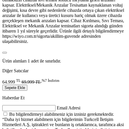
kapsar. Elektriksel/Mekanik Arızalar Tesisattan kaynaklanan voltaj
değişimi, kısa devre gibi nedenlerle cihazda ortaya çıkan elektriksel
arızalar ile kullanıcı veya üretici kusuru hariç olmak üzere cihazda
gerçekleşen mekanik arızaları kapsar. Cihaz Kırılması, Sıvı Teması,
Elektriksel ve Mekanik Arızalar teminatları sigorta alındığı günden
itibaren 1 yıl süreyle geçerlidir. Ürünle ilgili detaylı bilgilendirmeye
https://wiyo.com.tr/sigorta/akillim-guvende adresinden
ulaşabilirsiniz.
​​Ürün a​lımları 1 adet ile sınırlıdır.
Diğer Satıcılar
TL
%7 İndirim
64.999
69.999
TL
Sepete Ekle
Haberdar Et
Email Adresi
Bu bilgilendirmeyi alabilmeniz için izniniz gerekmektedir.
“Daha iyi hizmet alabilmem için bilgilerimin Turkcell İletişim
Hizmetleri A.Ş, iştirakleri ve bunların iş ortaklarınca, tarafımca aksi