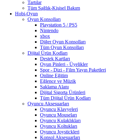
Tartılar
Tüm Sağlık-Kişisel Bakım
Hobi-Oyun
Oyun Konsolları
Playstation 5 / PS5
Nintendo
xbox
Diğer Oyun Konsolları
Tüm Oyun Konsolları
Dijital Ürün Kodları
Destek Kartları
Oyun Pinleri - Üyelikler
Spor - Dizi - Film Yayın Paketleri
Online Eğitim
Eğlence ve Müzik
Saklama Alanı
Dijital Sigorta Ürünleri
Tüm Dijital Ürün Kodları
Oyuncu Aksesuarları
Oyuncu Klavyeleri
Oyuncu Mouseları
Oyuncu Kulaklıkları
Oyuncu Koltukları
Oyuncu Joystickleri
Konsol Aksesuarları