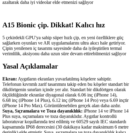
azaltarak daha iyi videolar elde etmenizi sağlıyor
A15 Bionic çip. Dikkat! Kalıcı hız
5 çekirdekli GPU'ya sahip süper hızlı çip, en yeni özelliklere güç
sağlarken oyunları ve AR uygulamalarını ultra akıcı hale getiriyor.
Çipin yenilenen iç tasarımı sayesinde daha da iyileştirilen termal
verimlilik, aksiyonu daha uzun süre devam ettirebilmenizi sağlıyor
Yasal Açıklamalar
Ekran:
Aygıtların ekranları yuvarlatılmış köşelere sahiptir.
Telefonun kıvrımlı zarif tasarımını takip eden bu köşeler standart bir
dikdörtgenin sınırları içinde yer alır. Standart bir dikdörtgen olarak
ölçüldüğünde ekranlar diyagonal olarak 6.06 inç (iPhone 14),
6.68 inç (iPhone 14 Plus), 6.12 inç (iPhone 14 Pro) veya 6.69 inçtir
(iPhone 14 Pro Max). Görüntülenebilen gerçek alan daha azdır.
Suya, Sıçramalara ve Toza dayanıklılık:
iPhone 14 ve iPhone 14
Plus suya, sıçramalara ve toza dayanıklıdır. Aygıtlar kontrollü
laboratuvar koşullarında test edilmiş ve 60529 sayılı IEC standardı
kapsamında IP68 derecesini (30 dakikaya kadar maksimum 6 metre
derinlik) elde etmiştir. Suya, sıçramalara ve toza dayanıklılık kalıcı