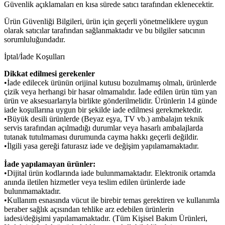
Güvenlik açıklamaları en kısa sürede satıcı tarafından eklenecektir.
Ürün Güvenliği Bilgileri, ürün için geçerli yönetmeliklere uygun
olarak satıcılar tarafından sağlanmaktadır ve bu bilgiler satıcının
sorumluluğundadır.
İptal/İade Koşulları
Dikkat edilmesi gerekenler
•İade edilecek ürünün orijinal kutusu bozulmamış olmalı, ürünlerde
çizik veya herhangi bir hasar olmamalıdır. İade edilen ürün tüm yan
ürün ve aksesuarlarıyla birlikte gönderilmelidir. Ürünlerin 14 günde
iade koşullarına uygun bir şekilde iade edilmesi gerekmektedir.
•Büyük desili ürünlerde (Beyaz eşya, TV vb.) ambalajın teknik
servis tarafından açılmadığı durumlar veya hasarlı ambalajlarda
tutanak tutulmaması durumunda cayma hakkı geçerli değildir.
•İlgili yasa gereği faturasız iade ve değişim yapılamamaktadır.
İade yapılamayan ürünler:
•Dijital ürün kodlarında iade bulunmamaktadır. Elektronik ortamda
anında iletilen hizmetler veya teslim edilen ürünlerde iade
bulunmamaktadır.
•Kullanım esnasında vücut ile birebir temas gerektiren ve kullanımla
beraber sağlık açısından tehlike arz edebilen ürünlerin
iadesi/değişimi yapılamamaktadır. (Tüm Kişisel Bakım Ürünleri,