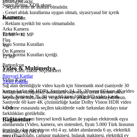
alınamayacaktır.
Super Retina XDR ekran
- Seçilen ürün ile alakalı olmalıdır.
- Genel ahlak kurallarına uygun olmalı, siyasi/yasal bir içerik
Kamera
olmamalıdır.
- Reklam içerikli bir soru olmamalıdır.
Arka Kamera
ButtonIcon
12 MP + 12 MP
Flaş
Soru Sorma Kuralları
Var
Ön Kamera
Soru Sorma Kuralları içeriği.
12 MP
ButtonIcon
Video & Multimedya
Kredi Kartı Taksit Seçenekleri
Bireysel Kartlar
Video Kayıt
Ticari Kartlar
Sığ alan derinliğiyle video kaydı için Sinematik mod (saniyede 30
kareye kadar 4K HDR), Saniyede 24, 25, 30 veya 60 kare 4K video
Anlaşmalı olduğumuz bankalarla alışverişini kredi kartına taksit
kaydı, Saniyede 25, 30 veya 60 kare 1080p HD video kaydı,
seçeneği ile hızlı, kolay ve güvenli bir şekilde tamamlayabilirsin.
Saniyede 60 kare 4K çözünürlüğe kadar Dolby Vision HDR video
kaydı
• Ödeme esnasında seçilen taksitlerde vade farkından dolayı tutar
farklılıkları görülebilir.
Bağlantılar
• Taksit üst sınırı bireysel kredi kartları ile yapılan elektronik eşya
alımlarında (Video, kamera, ses sistemleri, fiyatı 5.000 Türk lirasının
üzerinde olan televizyon vb) 4 ay, tablet alımlarında 6 ay, elektrikli
Kablosuz Ağ (Wi-Fi)
eşya (Buzdolabı, çamaşır makinesi, bulaşık makinesi, elektrikli ev
802.11 ax