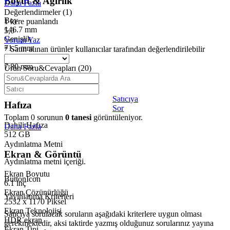
Boyut & Ağırlık
Daha Fazla
Değerlendirmeler
(1)
Boy
1 kere puanlandı
146.7 mm
5,0
Genişlik
Yorum Yaz
71.5 mm
* Satın alınan ürünler kullanıcılar tarafından değerlendirilebilir
Kalınlık
7.80 mm
Ürün Soru&Cevapları
(20)
Ağırlık
172 gr
Satıcıya
Hafıza
Sor
Toplam
0
sorunun
0
tanesi
görüntüleniyor.
Dahili Hafıza
Daha Fazla
512 GB
Aydınlatma Metni
Ekran & Görüntü
Aydınlatma metni içeriği.
Ekran Boyutu
ButtonIcon
6.1 inç
Ekran Çözünürlüğü
Yayınlanma Kriterleri
2532 x 1170 Piksel
Ekran Teknolojisi
Satıcıya sorulacak soruların aşağıdaki kriterlere uygun olması
HDR ekran
gerekmektedir, aksi taktirde yazmış olduğunuz sorularınız yayına
Ekran Tipi