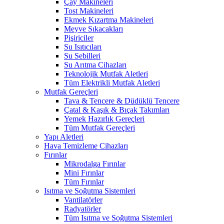
Çay Makineleri
Tost Makineleri
Ekmek Kızartma Makineleri
Meyve Sıkacakları
Pişiriciler
Su Isıtıcıları
Su Sebilleri
Su Arıtma Cihazları
Teknolojik Mutfak Aletleri
Tüm Elektrikli Mutfak Aletleri
Mutfak Gereçleri
Tava & Tencere & Düdüklü Tencere
Çatal & Kaşık & Bıçak Takımları
Yemek Hazırlık Gereçleri
Tüm Mutfak Gereçleri
Yapı Aletleri
Hava Temizleme Cihazları
Fırınlar
Mikrodalga Fırınlar
Mini Fırınlar
Tüm Fırınlar
Isıtma ve Soğutma Sistemleri
Vantilatörler
Radyatörler
Tüm Isıtma ve Soğutma Sistemleri