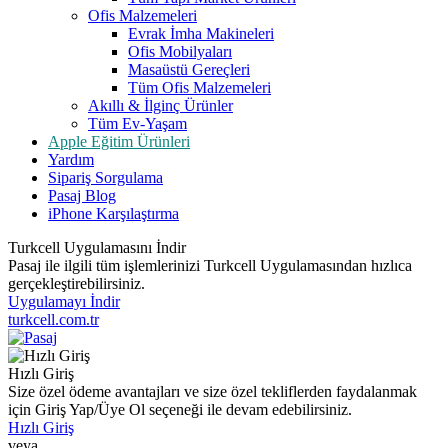
Ofis Malzemeleri
Evrak İmha Makineleri
Ofis Mobilyaları
Masaüstü Gereçleri
Tüm Ofis Malzemeleri
Akıllı & İlginç Ürünler
Tüm Ev-Yaşam
Apple Eğitim Ürünleri
Yardım
Sipariş Sorgulama
Pasaj Blog
iPhone Karşılaştırma
Turkcell Uygulamasını İndir
Pasaj ile ilgili tüm işlemlerinizi Turkcell Uygulamasından hızlıca
gerçekleştirebilirsiniz.
Uygulamayı İndir
turkcell.com.tr
Hızlı Giriş
Size özel ödeme avantajları ve size özel tekliflerden faydalanmak
için Giriş Yap/Üye Ol seçeneği ile devam edebilirsiniz.
Hızlı Giriş
veya