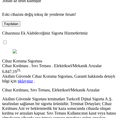
30dan az ürün kalmıştır
Eski cihazını değiş tokuş ile yenileme fırsatı!
Faydalan
Cihazınıza Ek Alabileceğiniz Sigorta Hizmetlerimiz
Cihaz Koruma Sigortası
Cihaz Kırılması . Sıvı Teması . Elektriksel/Mekanik Arızalar
TL
6.847,19
Akıllım Güvende Cihaz Koruma Sigortası, Garanti hakkında detaylı
bilgi için
tıklayınız
.
Cihaz Kırılması, Sıvı Teması, Elektriksel/Mekanik Arızalar
Akıllım Güvende Sigortası teminatları Turkcell Dijital Sigorta A.Ş.
tarafından sağlanan bir sigorta ürünüdür. Teminat Detayları; Cihaz
Kırılması Ani ve beklenmedik bir kaza sonucunda cihazda oluşan
kırılma ve arızaları kapsar. Sıvı Teması Kullanıcının kasıt veya hatası
olmaksızın cihazda sıvı teması sonucu meydana gelen arızaları