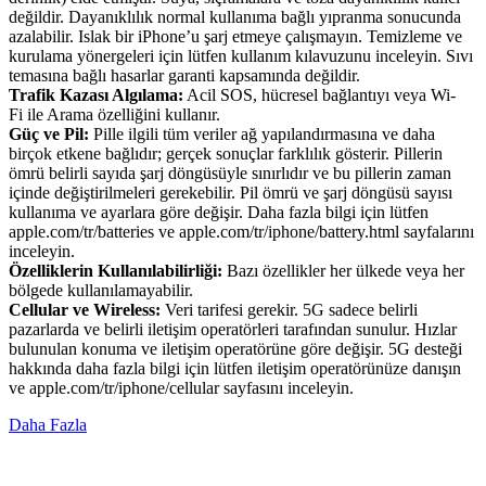
değildir. Dayanıklılık normal kullanıma bağlı yıpranma sonucunda
azalabilir. Islak bir iPhone’u şarj etmeye çalışmayın. Temizleme ve
kurulama yönergeleri için lütfen kullanım kılavuzunu inceleyin. Sıvı
temasına bağlı hasarlar garanti kapsamında değildir.
Trafik Kazası Algılama:
Acil SOS, hücresel bağlantıyı veya Wi-
Fi ile Arama özelliğini kullanır.
Güç ve Pil:
Pille ilgili tüm veriler ağ yapılandırmasına ve daha
birçok etkene bağlıdır; gerçek sonuçlar farklılık gösterir. Pillerin
ömrü belirli sayıda şarj döngüsüyle sınırlıdır ve bu pillerin zaman
içinde değiştirilmeleri gerekebilir. Pil ömrü ve şarj döngüsü sayısı
kullanıma ve ayarlara göre değişir. Daha fazla bilgi için lütfen
apple.com/tr/batteries ve apple.com/tr/iphone/battery.html sayfalarını
inceleyin.
Özelliklerin Kullanılabilirliği:
Bazı özellikler her ülkede veya her
bölgede kullanılamayabilir.
Cellular ve Wireless:
Veri tarifesi gerekir. 5G sadece belirli
pazarlarda ve belirli iletişim operatörleri tarafından sunulur. Hızlar
bulunulan konuma ve iletişim operatörüne göre değişir. 5G desteği
hakkında daha fazla bilgi için lütfen iletişim operatörünüze danışın
ve apple.com/tr/iphone/cellular sayfasını inceleyin.
Daha Fazla