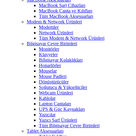
MacBook Şarj Cihazları
MacBook Çanta ve Kılıfları
Tüm MacBook Aksesuarları
Modem & Network Ürünleri
Modemler
Network Ürünleri
Tüm Modem & Network Ürünleri
Bilgisayar Çevre Birimleri
Monitörler
Klavyeler
BiIgisayar Kulaklıkları
Hoparlörler
Mouselar
Mouse Padleri
Dönüştürücüler
Soğutucu & Yükselticiler
Webcam Ürünleri
Kablolar
Laptop Çantaları
UPS & Güç Kaynakları
Yazıcılar
Yazıcı Sarf Ürünleri
Tüm Bilgisayar Çevre Birimleri
Tablet Aksesuarları