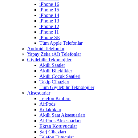
iPhone 16
iPhone 15
iPhone 14
iPhone 13
iPhone 12
iPhone 11
iPhone SE
Tüm Apple Telefonlar
Android Telefonlar
Yapay Zeka (AI) Telefonlar
Giyilebilir Teknolojiler
Akıllı Saatler
Akıllı Bileklikler
Akıllı Çocuk Saatleri
Takip Cihazları
Tüm Giyilebilir Teknolojiler
Aksesuarlar
Telefon Kılıfları
AirPods
Kulaklıklar
Akıllı Saat Aksesuarları
AirPods Aksesuarları
Ekran Koruyucular
Şarj Cihazları
Telefon Tutucular