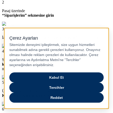
2
Pasaj üzerinde
“Siparişlerim” sekmesine girin
3
İade nedeninizi seçerek
“İade Talebi OIuştur”
butonuna tıklayın.
4
SMS ile gelecek
kargo kodunu
not alın.
5
Ürünü eksiksiz bir şekilde paketleyerek faturası ile birlikte
Yurtiçi
Kargo’ya 7 iş günü içinde teslim edin.
6