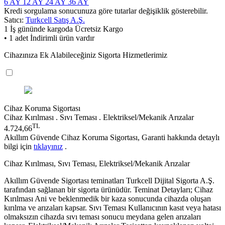
6 AY
12 AY
24 AY
36 AY
Kredi sorgulama sonucunuza göre tutarlar değişiklik gösterebilir.
Satıcı:
Turkcell Satış A.Ş.
1 İş gününde kargoda
Ücretsiz Kargo
• 1 adet İndirimli ürün vardır
Cihazınıza Ek Alabileceğiniz Sigorta Hizmetlerimiz
Cihaz Koruma Sigortası
Cihaz Kırılması . Sıvı Teması . Elektriksel/Mekanik Arızalar
TL
4.724,66
Akıllım Güvende Cihaz Koruma Sigortası, Garanti hakkında detaylı
bilgi için
tıklayınız
.
Cihaz Kırılması, Sıvı Teması, Elektriksel/Mekanik Arızalar
Akıllım Güvende Sigortası teminatları Turkcell Dijital Sigorta A.Ş.
tarafından sağlanan bir sigorta ürünüdür. Teminat Detayları; Cihaz
Kırılması Ani ve beklenmedik bir kaza sonucunda cihazda oluşan
kırılma ve arızaları kapsar. Sıvı Teması Kullanıcının kasıt veya hatası
olmaksızın cihazda sıvı teması sonucu meydana gelen arızaları