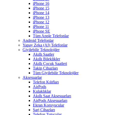
iPhone 16
iPhone 15
iPhone 14
iPhone 13
iPhone 12
iPhone 11
iPhone SE
Tüm Apple Telefonlar
Android Telefonlar
Yapay Zeka (AI) Telefonlar
Giyilebilir Teknolojiler
Akıllı Saatler
Akıllı Bileklikler
Akıllı Çocuk Saatleri
Takip Cihazları
Tüm Giyilebilir Teknolojiler
Aksesuarlar
Telefon Kılıfları
AirPods
Kulaklıklar
Akıllı Saat Aksesuarları
AirPods Aksesuarları
Ekran Koruyucular
Şarj Cihazları
Telefon Tutucular