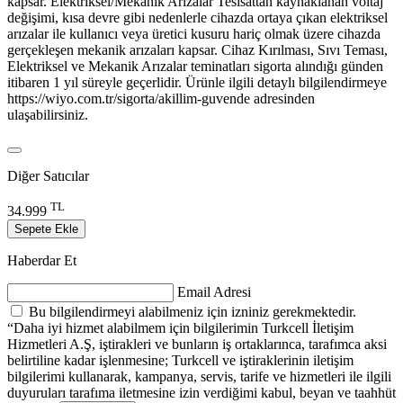
kapsar. Elektriksel/Mekanik Arızalar Tesisattan kaynaklanan voltaj
değişimi, kısa devre gibi nedenlerle cihazda ortaya çıkan elektriksel
arızalar ile kullanıcı veya üretici kusuru hariç olmak üzere cihazda
gerçekleşen mekanik arızaları kapsar. Cihaz Kırılması, Sıvı Teması,
Elektriksel ve Mekanik Arızalar teminatları sigorta alındığı günden
itibaren 1 yıl süreyle geçerlidir. Ürünle ilgili detaylı bilgilendirmeye
https://wiyo.com.tr/sigorta/akillim-guvende adresinden
ulaşabilirsiniz.
Diğer Satıcılar
TL
34.999
Sepete Ekle
Haberdar Et
Email Adresi
Bu bilgilendirmeyi alabilmeniz için izniniz gerekmektedir.
“Daha iyi hizmet alabilmem için bilgilerimin Turkcell İletişim
Hizmetleri A.Ş, iştirakleri ve bunların iş ortaklarınca, tarafımca aksi
belirtiline kadar işlenmesine; Turkcell ve iştiraklerinin iletişim
bilgilerimi kullanarak, kampanya, servis, tarife ve hizmetleri ile ilgili
duyuruları tarafıma iletmesine izin verdiğimi kabul, beyan ve taahhüt