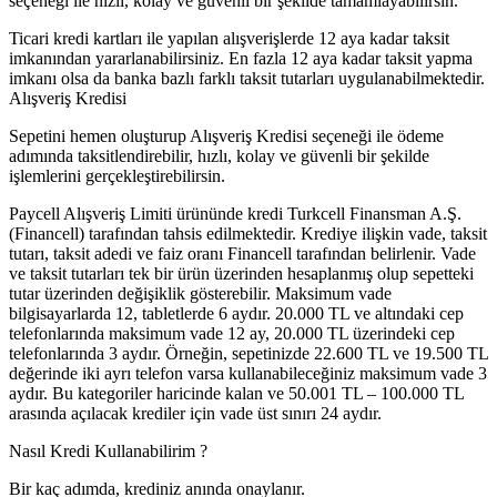
seçeneği ile hızlı, kolay ve güvenli bir şekilde tamamlayabilirsin.
Ticari kredi kartları ile yapılan alışverişlerde 12 aya kadar taksit
imkanından yararlanabilirsiniz. En fazla 12 aya kadar taksit yapma
imkanı olsa da banka bazlı farklı taksit tutarları uygulanabilmektedir.
Alışveriş Kredisi
Sepetini hemen oluşturup Alışveriş Kredisi seçeneği ile ödeme
adımında taksitlendirebilir, hızlı, kolay ve güvenli bir şekilde
işlemlerini gerçekleştirebilirsin.
Paycell Alışveriş Limiti ürününde kredi Turkcell Finansman A.Ş.
(Financell) tarafından tahsis edilmektedir. Krediye ilişkin vade, taksit
tutarı, taksit adedi ve faiz oranı Financell tarafından belirlenir. Vade
ve taksit tutarları tek bir ürün üzerinden hesaplanmış olup sepetteki
tutar üzerinden değişiklik gösterebilir. Maksimum vade
bilgisayarlarda 12, tabletlerde 6 aydır. 20.000 TL ve altındaki cep
telefonlarında maksimum vade 12 ay, 20.000 TL üzerindeki cep
telefonlarında 3 aydır. Örneğin, sepetinizde 22.600 TL ve 19.500 TL
değerinde iki ayrı telefon varsa kullanabileceğiniz maksimum vade 3
aydır. Bu kategoriler haricinde kalan ve 50.001 TL – 100.000 TL
arasında açılacak krediler için vade üst sınırı 24 aydır.
Nasıl Kredi Kullanabilirim ?
Bir kaç adımda, krediniz anında onaylanır.