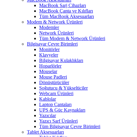
MacBook Şarj Cihazları
MacBook Çanta ve Kılıfları
Tüm MacBook Aksesuarları
Modem & Network Ürünleri
Modemler
Network Ürünleri
Tüm Modem & Network Ürünleri
Bilgisayar Çevre Birimleri
Monitörler
Klavyeler
BiIgisayar Kulaklıkları
Hoparlörler
Mouselar
Mouse Padleri
Dönüştürücüler
Soğutucu & Yükselticiler
Webcam Ürünleri
Kablolar
Laptop Çantaları
UPS & Güç Kaynakları
Yazıcılar
Yazıcı Sarf Ürünleri
Tüm Bilgisayar Çevre Birimleri
Tablet Aksesuarları