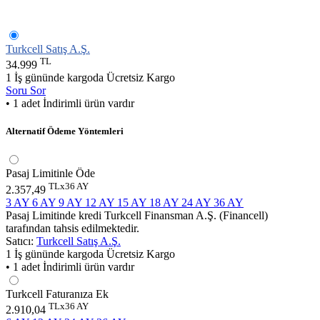
Turkcell Satış A.Ş.
TL
34.999
1 İş gününde kargoda
Ücretsiz Kargo
Soru Sor
• 1 adet İndirimli ürün vardır
Alternatif Ödeme Yöntemleri
Pasaj Limitinle Öde
TLx36 AY
2.357,49
3 AY
6 AY
9 AY
12 AY
15 AY
18 AY
24 AY
36 AY
Pasaj Limitinde kredi Turkcell Finansman A.Ş. (Financell)
tarafından tahsis edilmektedir.
Satıcı:
Turkcell Satış A.Ş.
1 İş gününde kargoda
Ücretsiz Kargo
• 1 adet İndirimli ürün vardır
Turkcell Faturanıza Ek
TLx36 AY
2.910,04