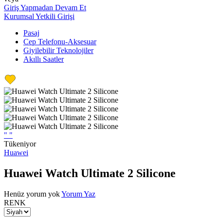
Giriş Yapmadan Devam Et
Kurumsal Yetkili Girişi
Pasaj
Cep Telefonu-Aksesuar
Giyilebilir Teknolojiler
Akıllı Saatler
"
"
Tükeniyor
Huawei
Huawei Watch Ultimate 2 Silicone
Henüz yorum yok
Yorum Yaz
RENK