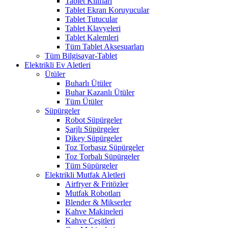
Tablet Kılıfları
Tablet Ekran Koruyucular
Tablet Tutucular
Tablet Klavyeleri
Tablet Kalemleri
Tüm Tablet Aksesuarları
Tüm Bilgisayar-Tablet
Elektrikli Ev Aletleri
Ütüler
Buharlı Ütüler
Buhar Kazanlı Ütüler
Tüm Ütüler
Süpürgeler
Robot Süpürgeler
Şarjlı Süpürgeler
Dikey Süpürgeler
Toz Torbasız Süpürgeler
Toz Torbalı Süpürgeler
Tüm Süpürgeler
Elektrikli Mutfak Aletleri
Airfryer & Fritözler
Mutfak Robotları
Blender & Mikserler
Kahve Makineleri
Kahve Çeşitleri