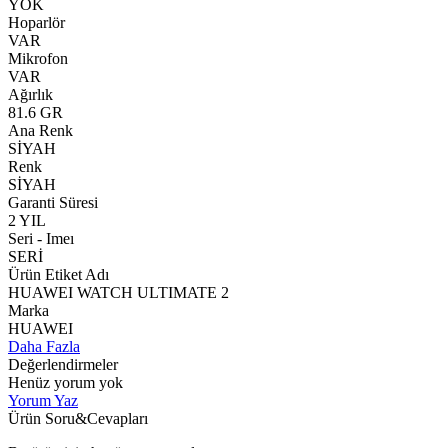
YOK
Hoparlör
VAR
Mikrofon
VAR
Ağırlık
81.6 GR
Ana Renk
SİYAH
Renk
SİYAH
Garanti Süresi
2 YIL
Seri - Imeı
SERİ
Ürün Etiket Adı
HUAWEI WATCH ULTIMATE 2
Marka
HUAWEI
Daha Fazla
Değerlendirmeler
Henüz yorum yok
Yorum Yaz
Ürün Soru&Cevapları