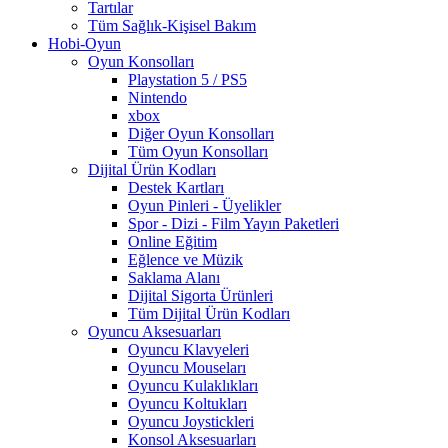
Tartılar
Tüm Sağlık-Kişisel Bakım
Hobi-Oyun
Oyun Konsolları
Playstation 5 / PS5
Nintendo
xbox
Diğer Oyun Konsolları
Tüm Oyun Konsolları
Dijital Ürün Kodları
Destek Kartları
Oyun Pinleri - Üyelikler
Spor - Dizi - Film Yayın Paketleri
Online Eğitim
Eğlence ve Müzik
Saklama Alanı
Dijital Sigorta Ürünleri
Tüm Dijital Ürün Kodları
Oyuncu Aksesuarları
Oyuncu Klavyeleri
Oyuncu Mouseları
Oyuncu Kulaklıkları
Oyuncu Koltukları
Oyuncu Joystickleri
Konsol Aksesuarları