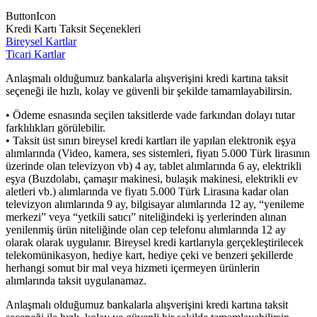
ButtonIcon
Kredi Kartı Taksit Seçenekleri
Bireysel Kartlar
Ticari Kartlar
Anlaşmalı olduğumuz bankalarla alışverişini kredi kartına taksit
seçeneği ile hızlı, kolay ve güvenli bir şekilde tamamlayabilirsin.
• Ödeme esnasında seçilen taksitlerde vade farkından dolayı tutar
farklılıkları görülebilir.
• Taksit üst sınırı bireysel kredi kartları ile yapılan elektronik eşya
alımlarında (Video, kamera, ses sistemleri, fiyatı 5.000 Türk lirasının
üzerinde olan televizyon vb) 4 ay, tablet alımlarında 6 ay, elektrikli
eşya (Buzdolabı, çamaşır makinesi, bulaşık makinesi, elektrikli ev
aletleri vb.) alımlarında ve fiyatı 5.000 Türk Lirasına kadar olan
televizyon alımlarında 9 ay, bilgisayar alımlarında 12 ay, “yenileme
merkezi” veya “yetkili satıcı” niteliğindeki iş yerlerinden alınan
yenilenmiş ürün niteliğinde olan cep telefonu alımlarında 12 ay
olarak olarak uygulanır. Bireysel kredi kartlarıyla gerçekleştirilecek
telekomünikasyon, hediye kart, hediye çeki ve benzeri şekillerde
herhangi somut bir mal veya hizmeti içermeyen ürünlerin
alımlarında taksit uygulanamaz.
Anlaşmalı olduğumuz bankalarla alışverişini kredi kartına taksit