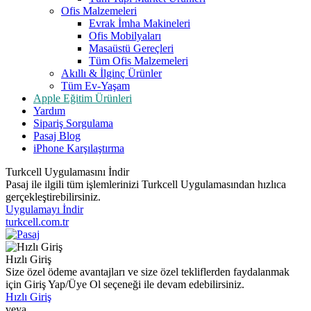
Ofis Malzemeleri
Evrak İmha Makineleri
Ofis Mobilyaları
Masaüstü Gereçleri
Tüm Ofis Malzemeleri
Akıllı & İlginç Ürünler
Tüm Ev-Yaşam
Apple Eğitim Ürünleri
Yardım
Sipariş Sorgulama
Pasaj Blog
iPhone Karşılaştırma
Turkcell Uygulamasını İndir
Pasaj ile ilgili tüm işlemlerinizi Turkcell Uygulamasından hızlıca
gerçekleştirebilirsiniz.
Uygulamayı İndir
turkcell.com.tr
Hızlı Giriş
Size özel ödeme avantajları ve size özel tekliflerden faydalanmak
için Giriş Yap/Üye Ol seçeneği ile devam edebilirsiniz.
Hızlı Giriş
veya