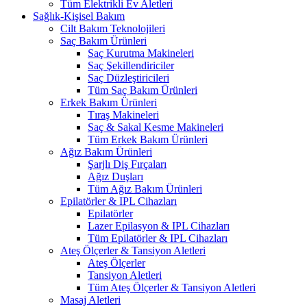
Tüm Elektrikli Ev Aletleri
Sağlık-Kişisel Bakım
Cilt Bakım Teknolojileri
Saç Bakım Ürünleri
Saç Kurutma Makineleri
Saç Şekillendiriciler
Saç Düzleştiricileri
Tüm Saç Bakım Ürünleri
Erkek Bakım Ürünleri
Tıraş Makineleri
Saç & Sakal Kesme Makineleri
Tüm Erkek Bakım Ürünleri
Ağız Bakım Ürünleri
Şarjlı Diş Fırçaları
Ağız Duşları
Tüm Ağız Bakım Ürünleri
Epilatörler & IPL Cihazları
Epilatörler
Lazer Epilasyon & IPL Cihazları
Tüm Epilatörler & IPL Cihazları
Ateş Ölçerler & Tansiyon Aletleri
Ateş Ölçerler
Tansiyon Aletleri
Tüm Ateş Ölçerler & Tansiyon Aletleri
Masaj Aletleri