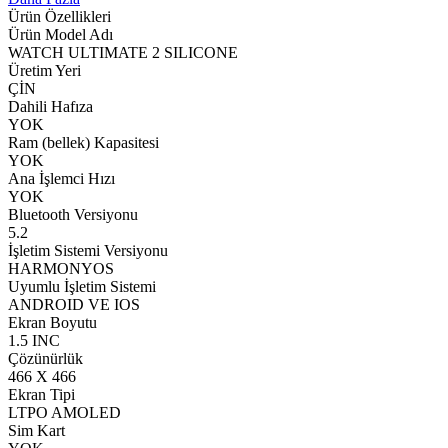
Ürün Özellikleri
Ürün Model Adı
WATCH ULTIMATE 2 SILICONE
Üretim Yeri
ÇİN
Dahili Hafıza
YOK
Ram (bellek) Kapasitesi
YOK
Ana İşlemci Hızı
YOK
Bluetooth Versiyonu
5.2
İşletim Sistemi Versiyonu
HARMONYOS
Uyumlu İşletim Sistemi
ANDROID VE IOS
Ekran Boyutu
1.5 INC
Çözünürlük
466 X 466
Ekran Tipi
LTPO AMOLED
Sim Kart