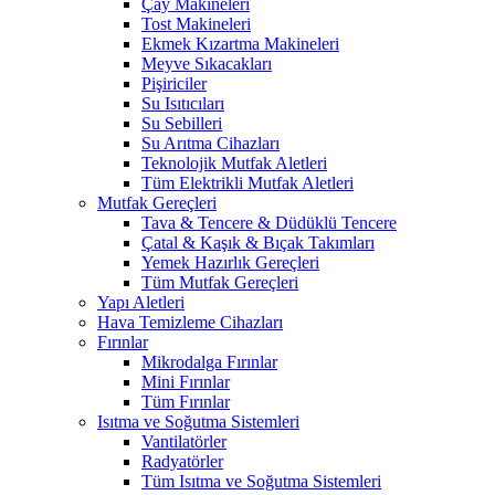
Çay Makineleri
Tost Makineleri
Ekmek Kızartma Makineleri
Meyve Sıkacakları
Pişiriciler
Su Isıtıcıları
Su Sebilleri
Su Arıtma Cihazları
Teknolojik Mutfak Aletleri
Tüm Elektrikli Mutfak Aletleri
Mutfak Gereçleri
Tava & Tencere & Düdüklü Tencere
Çatal & Kaşık & Bıçak Takımları
Yemek Hazırlık Gereçleri
Tüm Mutfak Gereçleri
Yapı Aletleri
Hava Temizleme Cihazları
Fırınlar
Mikrodalga Fırınlar
Mini Fırınlar
Tüm Fırınlar
Isıtma ve Soğutma Sistemleri
Vantilatörler
Radyatörler
Tüm Isıtma ve Soğutma Sistemleri