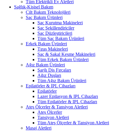
Tüm Elektrikli Ev Aletleri
Sağlık-Kişisel Bakım
Cilt Bakım Teknolojileri
Saç Bakım Ürünleri
Saç Kurutma Makineleri
Saç Şekillendiriciler
Saç Düzleştiricileri
Tüm Saç Bakım Ürünleri
Erkek Bakım Ürünleri
Tıraş Makineleri
Saç & Sakal Kesme Makineleri
Tüm Erkek Bakım Ürünleri
Ağız Bakım Ürünleri
Şarjlı Diş Fırçaları
Ağız Duşları
Tüm Ağız Bakım Ürünleri
Epilatörler & IPL Cihazları
Epilatörler
Lazer Epilasyon & IPL Cihazları
Tüm Epilatörler & IPL Cihazları
Ateş Ölçerler & Tansiyon Aletleri
Ateş Ölçerler
Tansiyon Aletleri
Tüm Ateş Ölçerler & Tansiyon Aletleri
Masaj Aletleri