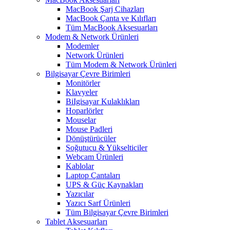
MacBook Şarj Cihazları
MacBook Çanta ve Kılıfları
Tüm MacBook Aksesuarları
Modem & Network Ürünleri
Modemler
Network Ürünleri
Tüm Modem & Network Ürünleri
Bilgisayar Çevre Birimleri
Monitörler
Klavyeler
BiIgisayar Kulaklıkları
Hoparlörler
Mouselar
Mouse Padleri
Dönüştürücüler
Soğutucu & Yükselticiler
Webcam Ürünleri
Kablolar
Laptop Çantaları
UPS & Güç Kaynakları
Yazıcılar
Yazıcı Sarf Ürünleri
Tüm Bilgisayar Çevre Birimleri
Tablet Aksesuarları