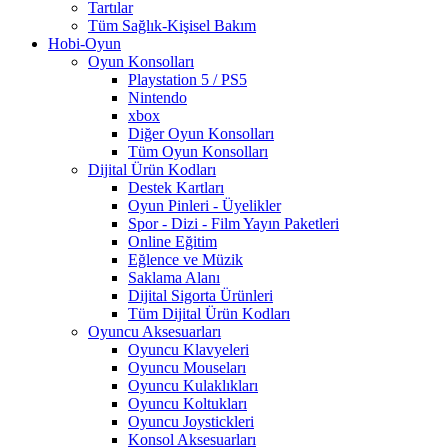
Tartılar
Tüm Sağlık-Kişisel Bakım
Hobi-Oyun
Oyun Konsolları
Playstation 5 / PS5
Nintendo
xbox
Diğer Oyun Konsolları
Tüm Oyun Konsolları
Dijital Ürün Kodları
Destek Kartları
Oyun Pinleri - Üyelikler
Spor - Dizi - Film Yayın Paketleri
Online Eğitim
Eğlence ve Müzik
Saklama Alanı
Dijital Sigorta Ürünleri
Tüm Dijital Ürün Kodları
Oyuncu Aksesuarları
Oyuncu Klavyeleri
Oyuncu Mouseları
Oyuncu Kulaklıkları
Oyuncu Koltukları
Oyuncu Joystickleri
Konsol Aksesuarları