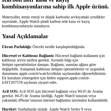
kombinasyonlarına sahip ilk Apple ürünü.
Materyaller, temiz enerji ve düşük karbonlu sevkiyattaki yenilikler
sayesinde, Apple Watch şimdi karbon nötr kasa ve kayış
kombinasyonlarıyla sunuluyor.
Yasal Açıklamalar
Ekran Parlaklığı:
Önceki nesille karşılaştırıldığında.
Hücresel ve Kablosuz Bağlantı:
Hücresel bağlantı kullanımı için
kablosuz servis tarifesi gerekir. Ayrıntılı bilgi için
iletişim operatörünüze danışın. Bağlantı, sunulan ağlara göre
değişebilir. Anlaşmalı kablosuz iletişim operatörlerini ve uygunluk
durumunu apple.com/tr/watch/cellular sayfasından öğrenebilirsiniz.
Ek kurulum yönergeleri için lütfen support.apple.com/tr-
tr/HT207578 sayfasını ziyaret edin.
Acil SOS:
Acil SOS için hücresel bağlantı veya Wi-Fi ile Arama
gerekir. Wi-Fi ile Arama özelliği, Apple Watch’unuzun veya
yakındaki iPhone’unuzun internet bağlantısı üzerinden kullanılabilir.
Hareket:
Sonbaharda sizinle. Apple Watch Series 9 veya