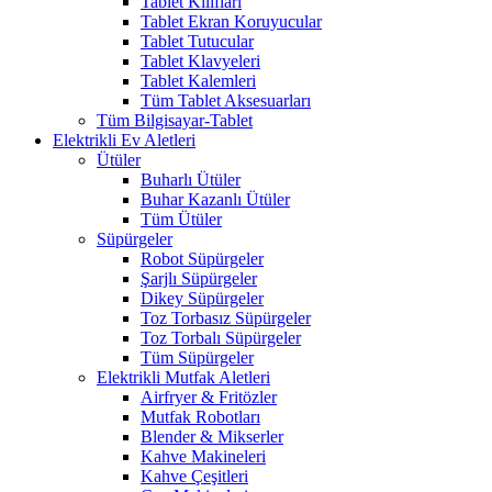
Tablet Kılıfları
Tablet Ekran Koruyucular
Tablet Tutucular
Tablet Klavyeleri
Tablet Kalemleri
Tüm Tablet Aksesuarları
Tüm Bilgisayar-Tablet
Elektrikli Ev Aletleri
Ütüler
Buharlı Ütüler
Buhar Kazanlı Ütüler
Tüm Ütüler
Süpürgeler
Robot Süpürgeler
Şarjlı Süpürgeler
Dikey Süpürgeler
Toz Torbasız Süpürgeler
Toz Torbalı Süpürgeler
Tüm Süpürgeler
Elektrikli Mutfak Aletleri
Airfryer & Fritözler
Mutfak Robotları
Blender & Mikserler
Kahve Makineleri
Kahve Çeşitleri