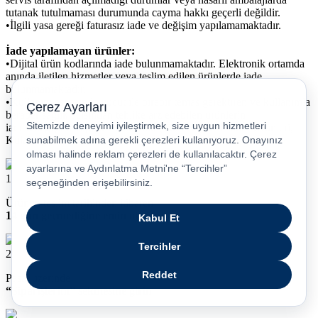
tutanak tutulmaması durumunda cayma hakkı geçerli değildir.
•İlgili yasa gereği faturasız iade ve değişim yapılamamaktadır.
İade yapılamayan ürünler:
•Dijital ürün kodlarında iade bulunmamaktadır. Elektronik ortamda
anında iletilen hizmetler veya teslim edilen ürünlerde iade
bulunmamaktadır.
•Kullanım esnasında vücut ile birebir temas gerektiren ve kullanımla
beraber sağlık açısından tehlike arz edebilen ürünlerin
iadesi/değişimi yapılamamaktadır. (Tüm Kişisel Bakım Ürünleri,
Kulak içi /kulak üstü kulaklık, saat, akıllı bileklik vb.)
1
Ürünün teslim tarihinden itibaren
14 gün geçmediğine emin olun.
2
Pasaj üzerinde
“Siparişlerim” sekmesine girin