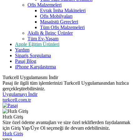
Ofis Malzemeleri
Evrak İmha Makineleri
Ofis Mobilyaları
Masaüstü Gereçleri
Tüm Ofis Malzemeleri
Akıllı & İlginç Ürünler
Tüm Ev-Yaşam
Apple Eğitim Ürünleri
Yardım
Sipariş Sorgulama
Pasaj Blog
iPhone Karşılaştırma
Turkcell Uygulamasını İndir
Pasaj ile ilgili tüm işlemlerinizi Turkcell Uygulamasından hızlıca
gerçekleştirebilirsiniz.
Uygulamayı İndir
turkcell.com.tr
Hızlı Giriş
Size özel ödeme avantajları ve size özel tekliflerden faydalanmak
için Giriş Yap/Üye Ol seçeneği ile devam edebilirsiniz.
Hızlı Giriş
veya