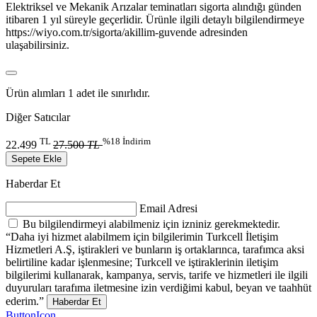
Elektriksel ve Mekanik Arızalar teminatları sigorta alındığı günden
itibaren 1 yıl süreyle geçerlidir. Ürünle ilgili detaylı bilgilendirmeye
https://wiyo.com.tr/sigorta/akillim-guvende adresinden
ulaşabilirsiniz.
Ürün alımları 1 adet ile sınırlıdır.
Diğer Satıcılar
TL
%18 İndirim
22.499
27.500
TL
Sepete Ekle
Haberdar Et
Email Adresi
Bu bilgilendirmeyi alabilmeniz için izniniz gerekmektedir.
“Daha iyi hizmet alabilmem için bilgilerimin Turkcell İletişim
Hizmetleri A.Ş, iştirakleri ve bunların iş ortaklarınca, tarafımca aksi
belirtiline kadar işlenmesine; Turkcell ve iştiraklerinin iletişim
bilgilerimi kullanarak, kampanya, servis, tarife ve hizmetleri ile ilgili
duyuruları tarafıma iletmesine izin verdiğimi kabul, beyan ve taahhüt
ederim.”
Haberdar Et
ButtonIcon