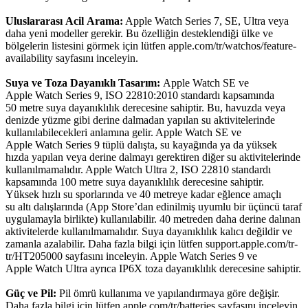
Uluslararası Acil Arama:
Apple Watch Series 7, SE, Ultra veya
daha yeni modeller gerekir. Bu özelliğin desteklendiği ülke ve
bölgelerin listesini görmek için lütfen apple.com/tr/watchos/feature-
availability sayfasını inceleyin.
Suya ve Toza Dayanıklı Tasarım:
Apple Watch SE ve
Apple Watch Series 9, ISO 22810:2010 standardı kapsamında
50 metre suya dayanıklılık derecesine sahiptir. Bu, havuzda veya
denizde yüzme gibi derine dalmadan yapılan su aktivitelerinde
kullanılabilecekleri anlamına gelir. Apple Watch SE ve
Apple Watch Series 9 tüplü dalışta, su kayağında ya da yüksek
hızda yapılan veya derine dalmayı gerektiren diğer su aktivitelerinde
kullanılmamalıdır. Apple Watch Ultra 2, ISO 22810 standardı
kapsamında 100 metre suya dayanıklılık derecesine sahiptir.
Yüksek hızlı su sporlarında ve 40 metreye kadar eğlence amaçlı
su altı dalışlarında (App Store’dan edinilmiş uyumlu bir üçüncü taraf
uygulamayla birlikte) kullanılabilir. 40 metreden daha derine dalınan
aktivitelerde kullanılmamalıdır. Suya dayanıklılık kalıcı değildir ve
zamanla azalabilir. Daha fazla bilgi için lütfen support.apple.com/tr-
tr/HT205000 sayfasını inceleyin. Apple Watch Series 9 ve
Apple Watch Ultra ayrıca IP6X toza dayanıklılık derecesine sahiptir.
Güç ve Pil:
Pil ömrü kullanıma ve yapılandırmaya göre değişir.
Daha fazla bilgi için lütfen apple.com/tr/batteries sayfasını inceleyin.