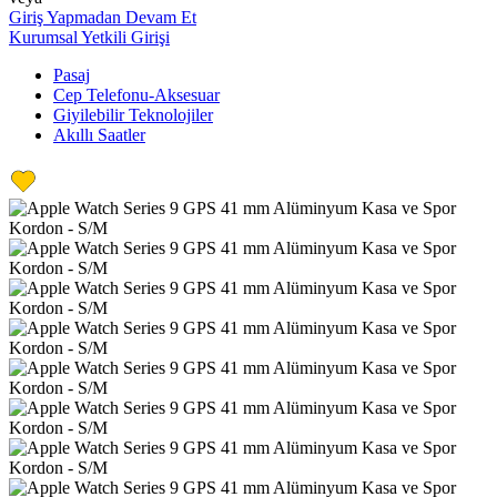
Giriş Yapmadan Devam Et
Kurumsal Yetkili Girişi
Pasaj
Cep Telefonu-Aksesuar
Giyilebilir Teknolojiler
Akıllı Saatler