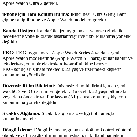
Apple Watch Ultra 2 gerekir.
iPhone için Tam Konum Bulma:
İkinci nesil Ultra Geniş Bant
çipine sahip iPhone ve Apple Watch modelleri gerekir.
Kanda Oksijen:
Kanda Oksijen uygulaması yalnızca zindelik
hedeflerine yönelik olarak tasarlanmıştır ve tıbbi kullanıma yönelik
değildir.
EKG:
EKG uygulaması, Apple Watch Series 4 ve daha yeni
Apple Watch modellerinde (Apple Watch SE hariç) kullanılabilir ve
tek derivasyonlu bir elektrokardiyografininkine benzer
EKG sonuçları sunabilmektedir. 22 yaş ve üzerindeki kişilerin
kullanımına yöneliktir.
Düzensiz Ritim Bildirimi:
Düzensiz ritim bildirimi için en yeni
watchOS ve iOS sürümleri gerekir. Bu özellik 22 yaşın altındaki
veya daha önce atriyal fibrilasyon (AF) tanısı konulmuş kişilerin
kullanımına yönelik değildir.
Sıcaklık Algılama:
Sıcaklık algılama özelliği tıbbi amaçla
kullanılmamalıdır.
Döngü İzleme:
Döngü İzleme uygulaması doğum kontrol yöntemi
olarak veya bir sağlık durumunun teşhisi için kullanılmamalıdır.