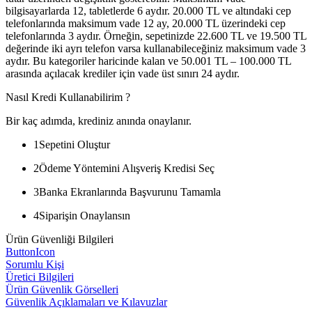
bilgisayarlarda 12, tabletlerde 6 aydır. 20.000 TL ve altındaki cep
telefonlarında maksimum vade 12 ay, 20.000 TL üzerindeki cep
telefonlarında 3 aydır. Örneğin, sepetinizde 22.600 TL ve 19.500 TL
değerinde iki ayrı telefon varsa kullanabileceğiniz maksimum vade 3
aydır. Bu kategoriler haricinde kalan ve 50.001 TL – 100.000 TL
arasında açılacak krediler için vade üst sınırı 24 aydır.
Nasıl Kredi Kullanabilirim ?
Bir kaç adımda, krediniz anında onaylanır.
1
Sepetini Oluştur
2
Ödeme Yöntemini Alışveriş Kredisi Seç
3
Banka Ekranlarında Başvurunu Tamamla
4
Siparişin Onaylansın
Ürün Güvenliği Bilgileri
ButtonIcon
Sorumlu Kişi
Üretici Bilgileri
Ürün Güvenlik Görselleri
Güvenlik Açıklamaları ve Kılavuzlar