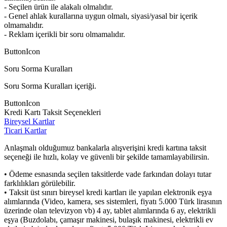
- Seçilen ürün ile alakalı olmalıdır.
- Genel ahlak kurallarına uygun olmalı, siyasi/yasal bir içerik
olmamalıdır.
- Reklam içerikli bir soru olmamalıdır.
ButtonIcon
Soru Sorma Kuralları
Soru Sorma Kuralları içeriği.
ButtonIcon
Kredi Kartı Taksit Seçenekleri
Bireysel Kartlar
Ticari Kartlar
Anlaşmalı olduğumuz bankalarla alışverişini kredi kartına taksit
seçeneği ile hızlı, kolay ve güvenli bir şekilde tamamlayabilirsin.
• Ödeme esnasında seçilen taksitlerde vade farkından dolayı tutar
farklılıkları görülebilir.
• Taksit üst sınırı bireysel kredi kartları ile yapılan elektronik eşya
alımlarında (Video, kamera, ses sistemleri, fiyatı 5.000 Türk lirasının
üzerinde olan televizyon vb) 4 ay, tablet alımlarında 6 ay, elektrikli
eşya (Buzdolabı, çamaşır makinesi, bulaşık makinesi, elektrikli ev