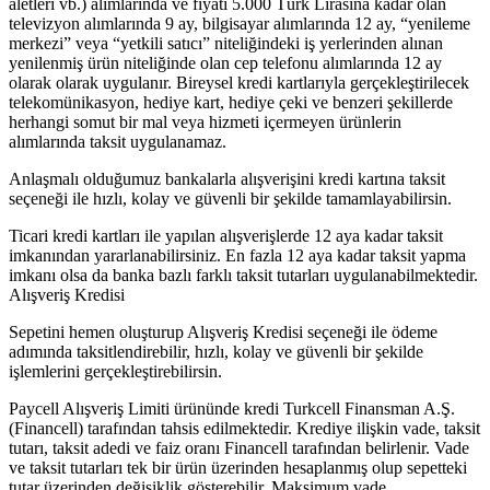
aletleri vb.) alımlarında ve fiyatı 5.000 Türk Lirasına kadar olan
televizyon alımlarında 9 ay, bilgisayar alımlarında 12 ay, “yenileme
merkezi” veya “yetkili satıcı” niteliğindeki iş yerlerinden alınan
yenilenmiş ürün niteliğinde olan cep telefonu alımlarında 12 ay
olarak olarak uygulanır. Bireysel kredi kartlarıyla gerçekleştirilecek
telekomünikasyon, hediye kart, hediye çeki ve benzeri şekillerde
herhangi somut bir mal veya hizmeti içermeyen ürünlerin
alımlarında taksit uygulanamaz.
Anlaşmalı olduğumuz bankalarla alışverişini kredi kartına taksit
seçeneği ile hızlı, kolay ve güvenli bir şekilde tamamlayabilirsin.
Ticari kredi kartları ile yapılan alışverişlerde 12 aya kadar taksit
imkanından yararlanabilirsiniz. En fazla 12 aya kadar taksit yapma
imkanı olsa da banka bazlı farklı taksit tutarları uygulanabilmektedir.
Alışveriş Kredisi
Sepetini hemen oluşturup Alışveriş Kredisi seçeneği ile ödeme
adımında taksitlendirebilir, hızlı, kolay ve güvenli bir şekilde
işlemlerini gerçekleştirebilirsin.
Paycell Alışveriş Limiti ürününde kredi Turkcell Finansman A.Ş.
(Financell) tarafından tahsis edilmektedir. Krediye ilişkin vade, taksit
tutarı, taksit adedi ve faiz oranı Financell tarafından belirlenir. Vade
ve taksit tutarları tek bir ürün üzerinden hesaplanmış olup sepetteki
tutar üzerinden değişiklik gösterebilir. Maksimum vade