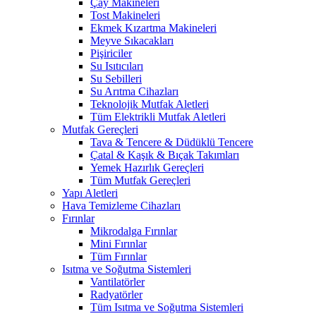
Çay Makineleri
Tost Makineleri
Ekmek Kızartma Makineleri
Meyve Sıkacakları
Pişiriciler
Su Isıtıcıları
Su Sebilleri
Su Arıtma Cihazları
Teknolojik Mutfak Aletleri
Tüm Elektrikli Mutfak Aletleri
Mutfak Gereçleri
Tava & Tencere & Düdüklü Tencere
Çatal & Kaşık & Bıçak Takımları
Yemek Hazırlık Gereçleri
Tüm Mutfak Gereçleri
Yapı Aletleri
Hava Temizleme Cihazları
Fırınlar
Mikrodalga Fırınlar
Mini Fırınlar
Tüm Fırınlar
Isıtma ve Soğutma Sistemleri
Vantilatörler
Radyatörler
Tüm Isıtma ve Soğutma Sistemleri