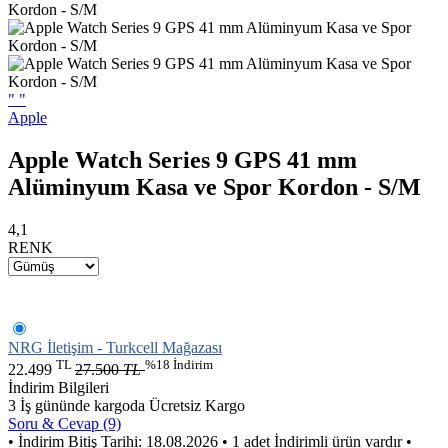
"
"
Apple
Apple Watch Series 9 GPS 41 mm
Alüminyum Kasa ve Spor Kordon - S/M
4,1
RENK
NRG İletişim - Turkcell Mağazası
TL
%18 İndirim
22.499
27.500
TL
İndirim Bilgileri
3 İş gününde kargoda
Ücretsiz Kargo
Soru & Cevap (9)
• İndirim Bitiş Tarihi: 18.08.2026
• 1 adet İndirimli ürün vardır
•