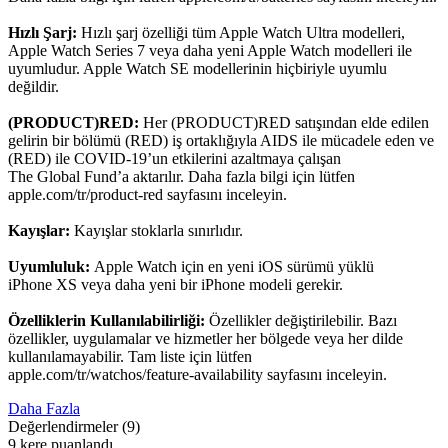
Hızlı Şarj:
Hızlı şarj özelliği tüm Apple Watch Ultra modelleri,
Apple Watch Series 7 veya daha yeni Apple Watch modelleri ile
uyumludur. Apple Watch SE modellerinin hiçbiriyle uyumlu
değildir.
(PRODUCT)RED:
Her (PRODUCT)RED satışından elde edilen
gelirin bir bölümü (RED) iş ortaklığıyla AIDS ile mücadele eden ve
(RED) ile COVID-19’un etkilerini azaltmaya çalışan
The Global Fund’a aktarılır. Daha fazla bilgi için lütfen
apple.com/tr/product-red sayfasını inceleyin.
Kayışlar:
Kayışlar stoklarla sınırlıdır.
Uyumluluk:
Apple Watch için en yeni iOS sürümü yüklü
iPhone XS veya daha yeni bir iPhone modeli gerekir.
Özelliklerin Kullanılabilirliği:
Özellikler değiştirilebilir. Bazı
özellikler, uygulamalar ve hizmetler her bölgede veya her dilde
kullanılamayabilir. Tam liste için lütfen
apple.com/tr/watchos/feature-availability sayfasını inceleyin.
Daha Fazla
Değerlendirmeler
(9)
9 kere puanlandı