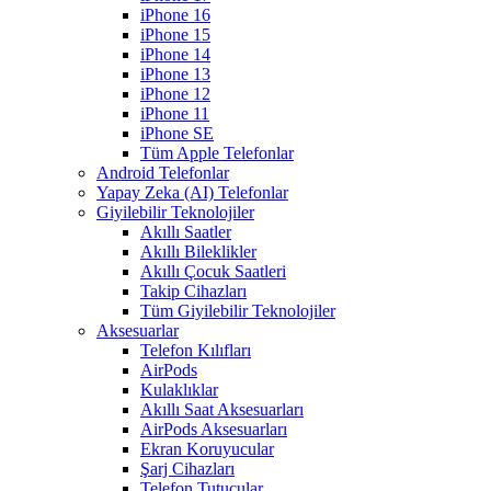
iPhone 16
iPhone 15
iPhone 14
iPhone 13
iPhone 12
iPhone 11
iPhone SE
Tüm Apple Telefonlar
Android Telefonlar
Yapay Zeka (AI) Telefonlar
Giyilebilir Teknolojiler
Akıllı Saatler
Akıllı Bileklikler
Akıllı Çocuk Saatleri
Takip Cihazları
Tüm Giyilebilir Teknolojiler
Aksesuarlar
Telefon Kılıfları
AirPods
Kulaklıklar
Akıllı Saat Aksesuarları
AirPods Aksesuarları
Ekran Koruyucular
Şarj Cihazları
Telefon Tutucular