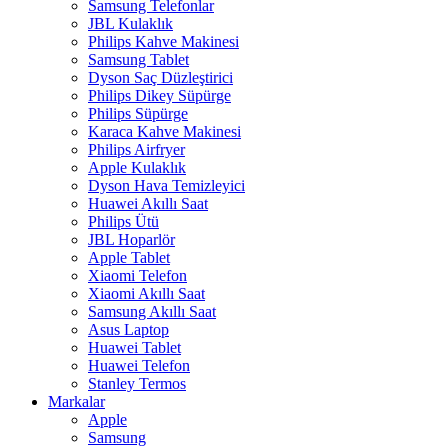
Samsung Telefonlar
JBL Kulaklık
Philips Kahve Makinesi
Samsung Tablet
Dyson Saç Düzleştirici
Philips Dikey Süpürge
Philips Süpürge
Karaca Kahve Makinesi
Philips Airfryer
Apple Kulaklık
Dyson Hava Temizleyici
Huawei Akıllı Saat
Philips Ütü
JBL Hoparlör
Apple Tablet
Xiaomi Telefon
Xiaomi Akıllı Saat
Samsung Akıllı Saat
Asus Laptop
Huawei Tablet
Huawei Telefon
Stanley Termos
Markalar
Apple
Samsung