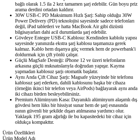
bağlı olarak 1.5 ila 2 kez tamamen şarj edebilir. Gün boyu priz
arama derdini ortadan kaldırır.
30W USB-C PD Maksimum Hızlı Şarj: Sahip olduğu 30W
Power Delivery (PD) teknolojisi sayesinde sadece telefonları
değil, iPad tabletleri ve hatta MacBook Air gibi dizüstü
bilgisayarları dahi acil durumlarda şarj edebilir.
Gövdeye Entegre USB-C Kablosu: Kendinden kablolu yapısı
sayesinde yanınızda ekstra şarj kablosu taşımanıza gerek
kalmaz. Kablo hem dışarıya güç vermek hem de powerbank'i
doldurmak için çift yönlü çalışır.
Güçlü MagSafe Desteği: iPhone 12 ve üzeri telefonların
arkasına güçlü mıknatıslarıyla doğrudan yapışır. Kayma
yapmadan kablosuz şarjı otomatik başlatır.
Aynı Anda Çift Cihaz Şarjı: Magsafe yüzeyinde bir telefonu
kablosuz şarj ederken, dahili kablosunu başka bir cihaza
(örneğin ikinci bir telefon veya AirPods) bağlayarak aynı anda
iki cihazı birden besleyebilirsiniz.
Premium Alüminyum Kasa: Dayanıklı alüminyum alaşımlı dış
gövdesi hem lüks bir hissiyat sunar hem de şarj esnasında
ısının güvenli bir şekilde dışarı atılmasına yardımcı olur.
Yaklaşık 195 gram ağırlığı ile bu kapasitedeki bir cihaz için
oldukça kompakttır.
Ürün Özellikleri
Ürün Model Adı