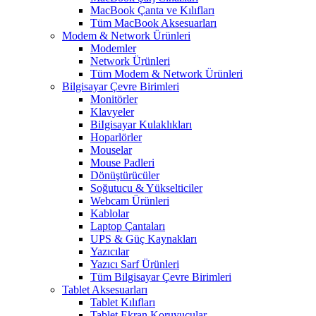
MacBook Çanta ve Kılıfları
Tüm MacBook Aksesuarları
Modem & Network Ürünleri
Modemler
Network Ürünleri
Tüm Modem & Network Ürünleri
Bilgisayar Çevre Birimleri
Monitörler
Klavyeler
BiIgisayar Kulaklıkları
Hoparlörler
Mouselar
Mouse Padleri
Dönüştürücüler
Soğutucu & Yükselticiler
Webcam Ürünleri
Kablolar
Laptop Çantaları
UPS & Güç Kaynakları
Yazıcılar
Yazıcı Sarf Ürünleri
Tüm Bilgisayar Çevre Birimleri
Tablet Aksesuarları
Tablet Kılıfları
Tablet Ekran Koruyucular