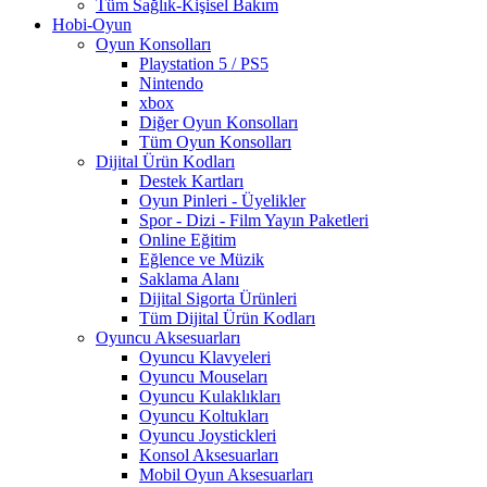
Tüm Sağlık-Kişisel Bakım
Hobi-Oyun
Oyun Konsolları
Playstation 5 / PS5
Nintendo
xbox
Diğer Oyun Konsolları
Tüm Oyun Konsolları
Dijital Ürün Kodları
Destek Kartları
Oyun Pinleri - Üyelikler
Spor - Dizi - Film Yayın Paketleri
Online Eğitim
Eğlence ve Müzik
Saklama Alanı
Dijital Sigorta Ürünleri
Tüm Dijital Ürün Kodları
Oyuncu Aksesuarları
Oyuncu Klavyeleri
Oyuncu Mouseları
Oyuncu Kulaklıkları
Oyuncu Koltukları
Oyuncu Joystickleri
Konsol Aksesuarları
Mobil Oyun Aksesuarları