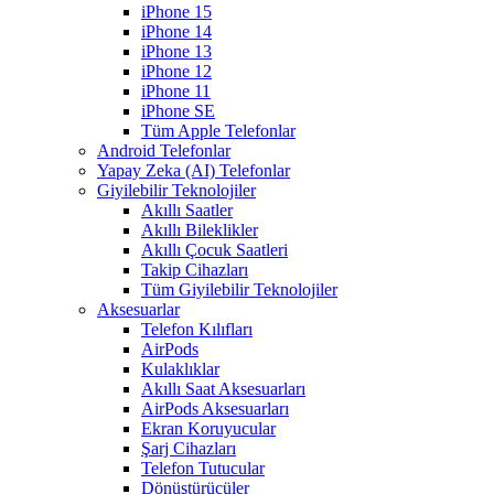
iPhone 15
iPhone 14
iPhone 13
iPhone 12
iPhone 11
iPhone SE
Tüm Apple Telefonlar
Android Telefonlar
Yapay Zeka (AI) Telefonlar
Giyilebilir Teknolojiler
Akıllı Saatler
Akıllı Bileklikler
Akıllı Çocuk Saatleri
Takip Cihazları
Tüm Giyilebilir Teknolojiler
Aksesuarlar
Telefon Kılıfları
AirPods
Kulaklıklar
Akıllı Saat Aksesuarları
AirPods Aksesuarları
Ekran Koruyucular
Şarj Cihazları
Telefon Tutucular
Dönüştürücüler