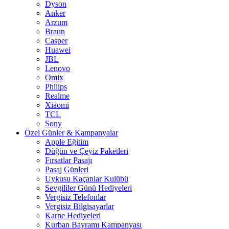
Dyson
Anker
Arzum
Braun
Casper
Huawei
JBL
Lenovo
Omix
Philips
Realme
Xiaomi
TCL
Sony
Özel Günler & Kampanyalar
Apple Eğitim
Düğün ve Çeyiz Paketleri
Fırsatlar Pasajı
Pasaj Günleri
Uykusu Kaçanlar Kulübü
Sevgililer Günü Hediyeleri
Vergisiz Telefonlar
Vergisiz Bilgisayarlar
Karne Hediyeleri
Kurban Bayramı Kampanyası