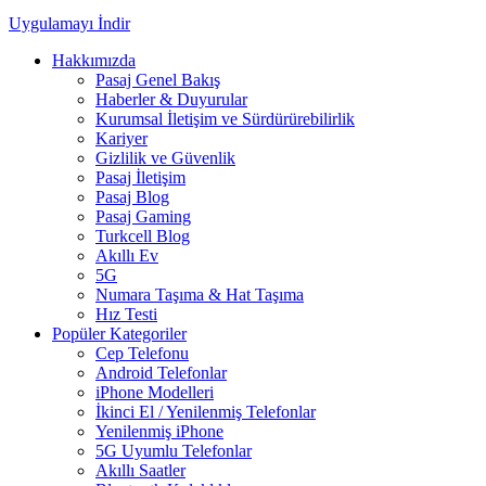
Uygulamayı İndir
Hakkımızda
Pasaj Genel Bakış
Haberler & Duyurular
Kurumsal İletişim ve Sürdürürebilirlik
Kariyer
Gizlilik ve Güvenlik
Pasaj İletişim
Pasaj Blog
Pasaj Gaming
Turkcell Blog
Akıllı Ev
5G
Numara Taşıma & Hat Taşıma
Hız Testi
Popüler Kategoriler
Cep Telefonu
Android Telefonlar
iPhone Modelleri
İkinci El / Yenilenmiş Telefonlar
Yenilenmiş iPhone
5G Uyumlu Telefonlar
Akıllı Saatler