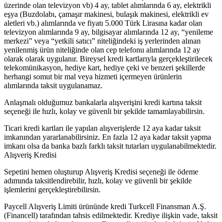
üzerinde olan televizyon vb) 4 ay, tablet alımlarında 6 ay, elektrikli
eşya (Buzdolabı, çamaşır makinesi, bulaşık makinesi, elektrikli ev
aletleri vb.) alımlarında ve fiyatı 5.000 Türk Lirasına kadar olan
televizyon alımlarında 9 ay, bilgisayar alımlarında 12 ay, “yenileme
merkezi” veya “yetkili satıcı” niteliğindeki iş yerlerinden alınan
yenilenmiş ürün niteliğinde olan cep telefonu alımlarında 12 ay
olarak olarak uygulanır. Bireysel kredi kartlarıyla gerçekleştirilecek
telekomünikasyon, hediye kart, hediye çeki ve benzeri şekillerde
herhangi somut bir mal veya hizmeti içermeyen ürünlerin
alımlarında taksit uygulanamaz.
Anlaşmalı olduğumuz bankalarla alışverişini kredi kartına taksit
seçeneği ile hızlı, kolay ve güvenli bir şekilde tamamlayabilirsin.
Ticari kredi kartları ile yapılan alışverişlerde 12 aya kadar taksit
imkanından yararlanabilirsiniz. En fazla 12 aya kadar taksit yapma
imkanı olsa da banka bazlı farklı taksit tutarları uygulanabilmektedir.
Alışveriş Kredisi
Sepetini hemen oluşturup Alışveriş Kredisi seçeneği ile ödeme
adımında taksitlendirebilir, hızlı, kolay ve güvenli bir şekilde
işlemlerini gerçekleştirebilirsin.
Paycell Alışveriş Limiti ürününde kredi Turkcell Finansman A.Ş.
(Financell) tarafından tahsis edilmektedir. Krediye ilişkin vade, taksit