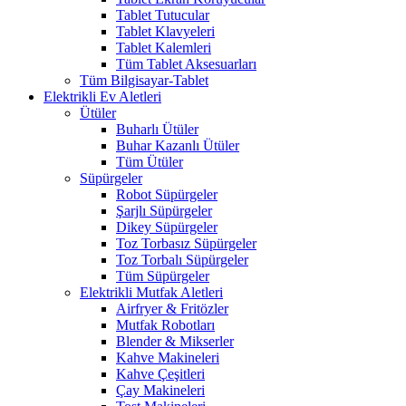
Tablet Tutucular
Tablet Klavyeleri
Tablet Kalemleri
Tüm Tablet Aksesuarları
Tüm Bilgisayar-Tablet
Elektrikli Ev Aletleri
Ütüler
Buharlı Ütüler
Buhar Kazanlı Ütüler
Tüm Ütüler
Süpürgeler
Robot Süpürgeler
Şarjlı Süpürgeler
Dikey Süpürgeler
Toz Torbasız Süpürgeler
Toz Torbalı Süpürgeler
Tüm Süpürgeler
Elektrikli Mutfak Aletleri
Airfryer & Fritözler
Mutfak Robotları
Blender & Mikserler
Kahve Makineleri
Kahve Çeşitleri
Çay Makineleri