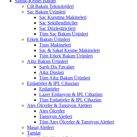
Sağlık-Kişisel Bakım
Cilt Bakım Teknolojileri
Saç Bakım Ürünleri
Saç Kurutma Makineleri
Saç Şekillendiriciler
Saç Düzleştiricileri
Tüm Saç Bakım Ürünleri
Erkek Bakım Ürünleri
Tıraş Makineleri
Saç & Sakal Kesme Makineleri
Tüm Erkek Bakım Ürünleri
Ağız Bakım Ürünleri
Şarjlı Diş Fırçaları
Ağız Duşları
Tüm Ağız Bakım Ürünleri
Epilatörler & IPL Cihazları
Epilatörler
Lazer Epilasyon & IPL Cihazları
Tüm Epilatörler & IPL Cihazları
Ateş Ölçerler & Tansiyon Aletleri
Ateş Ölçerler
Tansiyon Aletleri
Tüm Ateş Ölçerler & Tansiyon Aletleri
Masaj Aletleri
Tartılar