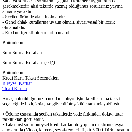
Satıcıya sorulacak soruların aşağıdaki kriterlere uygun olması
gerekmektedir, aksi taktirde yazmış olduğunuz sorularınız yayına
alınamayacaktır.
- Seçilen ürün ile alakalı olmalıdır.
- Genel ahlak kurallarına uygun olmalı, siyasi/yasal bir içerik
olmamalıdır.
- Reklam içerikli bir soru olmamalıdır.
ButtonIcon
Soru Sorma Kuralları
Soru Sorma Kuralları içeriği.
ButtonIcon
Kredi Kartı Taksit Seçenekleri
Bireysel Kartlar
Ticari Kartlar
Anlaşmalı olduğumuz bankalarla alışverişini kredi kartına taksit
seçeneği ile hızlı, kolay ve güvenli bir şekilde tamamlayabilirsin.
• Ödeme esnasında seçilen taksitlerde vade farkından dolayı tutar
farklılıkları görülebilir.
• Taksit üst sınırı bireysel kredi kartları ile yapılan elektronik eşya
alımlarında (Video, kamera, ses sistemleri, fiyatı 5.000 Türk lirasının