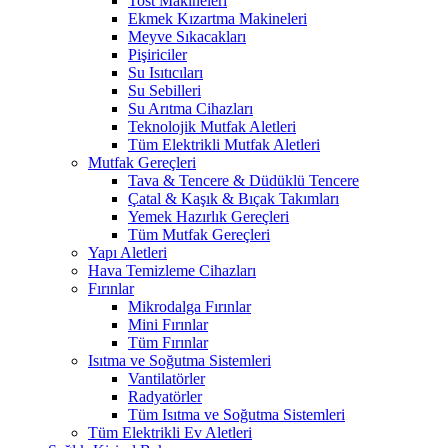
Tost Makineleri
Ekmek Kızartma Makineleri
Meyve Sıkacakları
Pişiriciler
Su Isıtıcıları
Su Sebilleri
Su Arıtma Cihazları
Teknolojik Mutfak Aletleri
Tüm Elektrikli Mutfak Aletleri
Mutfak Gereçleri
Tava & Tencere & Düdüklü Tencere
Çatal & Kaşık & Bıçak Takımları
Yemek Hazırlık Gereçleri
Tüm Mutfak Gereçleri
Yapı Aletleri
Hava Temizleme Cihazları
Fırınlar
Mikrodalga Fırınlar
Mini Fırınlar
Tüm Fırınlar
Isıtma ve Soğutma Sistemleri
Vantilatörler
Radyatörler
Tüm Isıtma ve Soğutma Sistemleri
Tüm Elektrikli Ev Aletleri