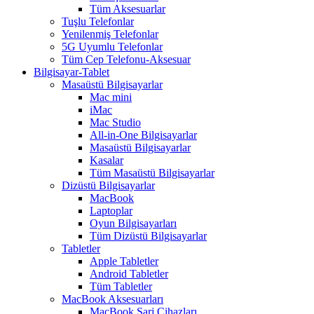
Tüm Aksesuarlar
Tuşlu Telefonlar
Yenilenmiş Telefonlar
5G Uyumlu Telefonlar
Tüm Cep Telefonu-Aksesuar
Bilgisayar-Tablet
Masaüstü Bilgisayarlar
Mac mini
iMac
Mac Studio
All-in-One Bilgisayarlar
Masaüstü Bilgisayarlar
Kasalar
Tüm Masaüstü Bilgisayarlar
Dizüstü Bilgisayarlar
MacBook
Laptoplar
Oyun Bilgisayarları
Tüm Dizüstü Bilgisayarlar
Tabletler
Apple Tabletler
Android Tabletler
Tüm Tabletler
MacBook Aksesuarları
MacBook Şarj Cihazları