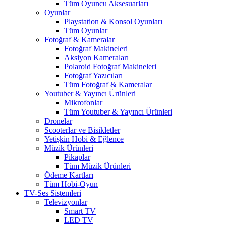
Tüm Oyuncu Aksesuarları
Oyunlar
Playstation & Konsol Oyunları
Tüm Oyunlar
Fotoğraf & Kameralar
Fotoğraf Makineleri
Aksiyon Kameraları
Polaroid Fotoğraf Makineleri
Fotoğraf Yazıcıları
Tüm Fotoğraf & Kameralar
Youtuber & Yayıncı Ürünleri
Mikrofonlar
Tüm Youtuber & Yayıncı Ürünleri
Dronelar
Scooterlar ve Bisikletler
Yetişkin Hobi & Eğlence
Müzik Ürünleri
Pikaplar
Tüm Müzik Ürünleri
Ödeme Kartları
Tüm Hobi-Oyun
TV-Ses Sistemleri
Televizyonlar
Smart TV
LED TV