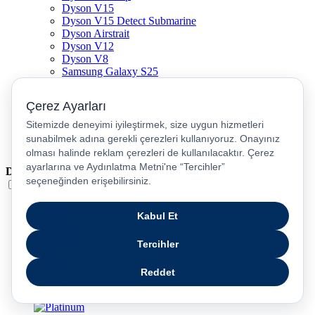
Dyson V15
Dyson V15 Detect Submarine
Dyson Airstrait
Dyson V12
Dyson V8
Samsung Galaxy S25
Samsung Galaxy S25 Ultra
PS5 / Playstation 5
PS4 / Playstation 4
Nintendo Switch
Xbox Series S
Xbox Series X
Dil
Türkçe
English
عربى
русский