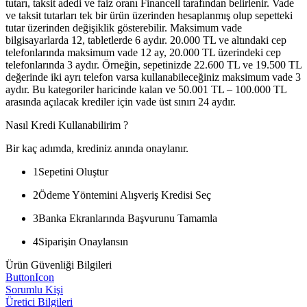
tutarı, taksit adedi ve faiz oranı Financell tarafından belirlenir. Vade
ve taksit tutarları tek bir ürün üzerinden hesaplanmış olup sepetteki
tutar üzerinden değişiklik gösterebilir. Maksimum vade
bilgisayarlarda 12, tabletlerde 6 aydır. 20.000 TL ve altındaki cep
telefonlarında maksimum vade 12 ay, 20.000 TL üzerindeki cep
telefonlarında 3 aydır. Örneğin, sepetinizde 22.600 TL ve 19.500 TL
değerinde iki ayrı telefon varsa kullanabileceğiniz maksimum vade 3
aydır. Bu kategoriler haricinde kalan ve 50.001 TL – 100.000 TL
arasında açılacak krediler için vade üst sınırı 24 aydır.
Nasıl Kredi Kullanabilirim ?
Bir kaç adımda, krediniz anında onaylanır.
1
Sepetini Oluştur
2
Ödeme Yöntemini Alışveriş Kredisi Seç
3
Banka Ekranlarında Başvurunu Tamamla
4
Siparişin Onaylansın
Ürün Güvenliği Bilgileri
ButtonIcon
Sorumlu Kişi
Üretici Bilgileri