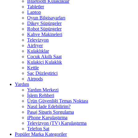
Bluetooth Kulaklıklar
Tabletler
Laptop
Oyun Bilgisayarları
Dikey Süpürgeler
Robot Süpürgeler
Kahve Makineleri
Televizyon
Airfryer
Kulaklıklar
Çocuk Akıllı Saat
Kulakiçi Kulaklık
Kettle
Saç Düzleştirici
Airpods
Yardım
Yardım Merkezi
İşlem Rehberi
Ürün Güvenliği Temas Noktası
Nasıl İade Edebilirim?
Pasaj Sipariş Sorgulama
iPhone Karşılaştırma
Televizyon (TV) Karşılaştırma
Telefon Sat
Popüler Marka Kategoriler