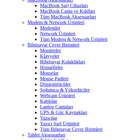
MacBook Şarj Cihazları
MacBook Çanta ve Kılıfları
Tüm MacBook Aksesuarları
Modem & Network Ürünleri
Modemler
Network Ürünleri
Tüm Modem & Network Ürünleri
Bilgisayar Çevre Birimleri
Monitörler
Klavyeler
BiIgisayar Kulaklıkları
Hoparlörler
Mouselar
Mouse Padleri
Dönüştürücüler
Soğutucu & Yükselticiler
Webcam Ürünleri
Kablolar
Laptop Çantaları
UPS & Güç Kaynakları
Yazıcılar
Yazıcı Sarf Ürünleri
Tüm Bilgisayar Çevre Birimleri
Tablet Aksesuarları