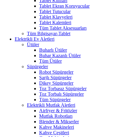
Tablet Kılıfları
Tablet Ekran Koruyucular
Tablet Tutucular
Tablet Klavyeleri
Tablet Kalemleri
Tüm Tablet Aksesuarları
Tüm Bilgisayar-Tablet
Elektrikli Ev Aletleri
Ütüler
Buharlı Ütüler
Buhar Kazanlı Ütüler
Tüm Ütüler
Süpürgeler
Robot Süpürgeler
Şarjlı Süpürgeler
Dikey Süpürgeler
Toz Torbasız Süpürgeler
Toz Torbalı Süpürgeler
Tüm Süpürgeler
Elektrikli Mutfak Aletleri
Airfryer & Fritözler
Mutfak Robotları
Blender & Mikserler
Kahve Makineleri
Kahve Çeşitleri