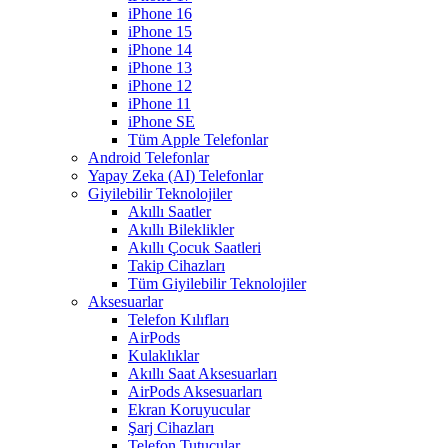
iPhone 16
iPhone 15
iPhone 14
iPhone 13
iPhone 12
iPhone 11
iPhone SE
Tüm Apple Telefonlar
Android Telefonlar
Yapay Zeka (AI) Telefonlar
Giyilebilir Teknolojiler
Akıllı Saatler
Akıllı Bileklikler
Akıllı Çocuk Saatleri
Takip Cihazları
Tüm Giyilebilir Teknolojiler
Aksesuarlar
Telefon Kılıfları
AirPods
Kulaklıklar
Akıllı Saat Aksesuarları
AirPods Aksesuarları
Ekran Koruyucular
Şarj Cihazları
Telefon Tutucular