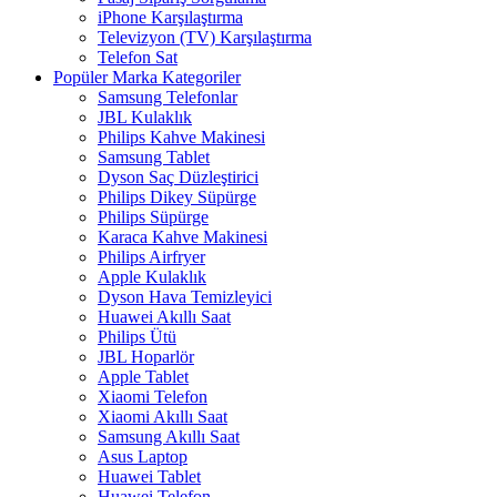
iPhone Karşılaştırma
Televizyon (TV) Karşılaştırma
Telefon Sat
Popüler Marka Kategoriler
Samsung Telefonlar
JBL Kulaklık
Philips Kahve Makinesi
Samsung Tablet
Dyson Saç Düzleştirici
Philips Dikey Süpürge
Philips Süpürge
Karaca Kahve Makinesi
Philips Airfryer
Apple Kulaklık
Dyson Hava Temizleyici
Huawei Akıllı Saat
Philips Ütü
JBL Hoparlör
Apple Tablet
Xiaomi Telefon
Xiaomi Akıllı Saat
Samsung Akıllı Saat
Asus Laptop
Huawei Tablet
Huawei Telefon