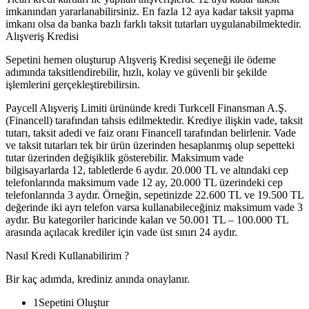
imkanından yararlanabilirsiniz. En fazla 12 aya kadar taksit yapma
imkanı olsa da banka bazlı farklı taksit tutarları uygulanabilmektedir.
Alışveriş Kredisi
Sepetini hemen oluşturup Alışveriş Kredisi seçeneği ile ödeme
adımında taksitlendirebilir, hızlı, kolay ve güvenli bir şekilde
işlemlerini gerçekleştirebilirsin.
Paycell Alışveriş Limiti ürününde kredi Turkcell Finansman A.Ş.
(Financell) tarafından tahsis edilmektedir. Krediye ilişkin vade, taksit
tutarı, taksit adedi ve faiz oranı Financell tarafından belirlenir. Vade
ve taksit tutarları tek bir ürün üzerinden hesaplanmış olup sepetteki
tutar üzerinden değişiklik gösterebilir. Maksimum vade
bilgisayarlarda 12, tabletlerde 6 aydır. 20.000 TL ve altındaki cep
telefonlarında maksimum vade 12 ay, 20.000 TL üzerindeki cep
telefonlarında 3 aydır. Örneğin, sepetinizde 22.600 TL ve 19.500 TL
değerinde iki ayrı telefon varsa kullanabileceğiniz maksimum vade 3
aydır. Bu kategoriler haricinde kalan ve 50.001 TL – 100.000 TL
arasında açılacak krediler için vade üst sınırı 24 aydır.
Nasıl Kredi Kullanabilirim ?
Bir kaç adımda, krediniz anında onaylanır.
1
Sepetini Oluştur