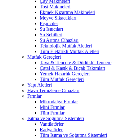
Çay Makineleri
Tost Makineleri
Ekmek Kızartma Makineleri
Meyve Sıkacakları
Pişiriciler
Su Isıtıcıları
Su Sebilleri
Su Arıtma Cihazları
Teknolojik Mutfak Aletleri
Tüm Elektrikli Mutfak Aletleri
Mutfak Gereçleri
Tava & Tencere & Düdüklü Tencere
Çatal & Kaşık & Bıçak Takımları
Yemek Hazırlık Gereçleri
Tüm Mutfak Gereçleri
Yapı Aletleri
Hava Temizleme Cihazları
Fırınlar
Mikrodalga Fırınlar
Mini Fırınlar
Tüm Fırınlar
Isıtma ve Soğutma Sistemleri
Vantilatörler
Radyatörler
Tüm Isıtma ve Soğutma Sistemleri