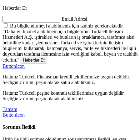
Haberdar Et
Email Adresi
Bu bilgilendirmeyi alabilmeniz için izniniz gerekmektedir.
“Daha iyi hizmet alabilmem için bilgilerimin Turkcell İletişim
Hizmetleri A.Ş, iştirakleri ve bunların iş ortaklarınca, tarafımca aksi
belirtiline kadar işlenmesine; Turkcell ve iştiraklerinin iletişim
bilgilerimi kullanarak, kampanya, servis, tarife ve hizmetleri ile ilgili
duyuruları tarafıma iletmesine izin verdiğimi kabul, beyan ve taahhüt
ederim.”
Haberdar Et
ButtonIcon
Hattınız Turkcell Finansman kredili tekliflerimize uygun değildir.
Seçtiğiniz ürünü peşin olarak satın alabilirsiniz.
Hattınız Turkcell peşine kontratlı tekliflerimize uygun değildir.
Seçtiğiniz ürünü peşin olarak alabilirsiniz.
Tamam
ButtonIcon
Sorunuz İletildi.
Ürün ile ilgili sormuş olduğunuz soru satıcımıza iletildi, en kısa