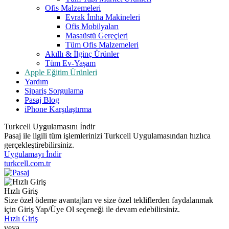
Ofis Malzemeleri
Evrak İmha Makineleri
Ofis Mobilyaları
Masaüstü Gereçleri
Tüm Ofis Malzemeleri
Akıllı & İlginç Ürünler
Tüm Ev-Yaşam
Apple Eğitim Ürünleri
Yardım
Sipariş Sorgulama
Pasaj Blog
iPhone Karşılaştırma
Turkcell Uygulamasını İndir
Pasaj ile ilgili tüm işlemlerinizi Turkcell Uygulamasından hızlıca
gerçekleştirebilirsiniz.
Uygulamayı İndir
turkcell.com.tr
Hızlı Giriş
Size özel ödeme avantajları ve size özel tekliflerden faydalanmak
için Giriş Yap/Üye Ol seçeneği ile devam edebilirsiniz.
Hızlı Giriş
veya