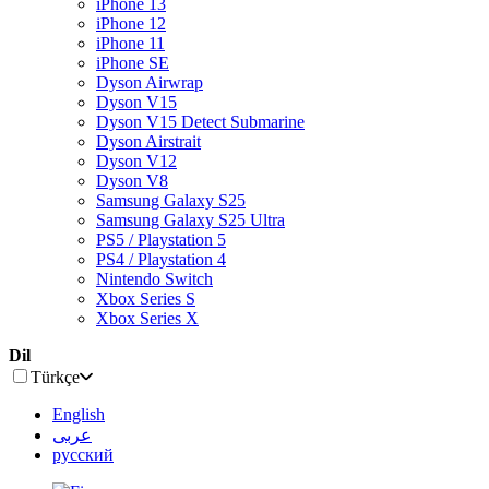
iPhone 13
iPhone 12
iPhone 11
iPhone SE
Dyson Airwrap
Dyson V15
Dyson V15 Detect Submarine
Dyson Airstrait
Dyson V12
Dyson V8
Samsung Galaxy S25
Samsung Galaxy S25 Ultra
PS5 / Playstation 5
PS4 / Playstation 4
Nintendo Switch
Xbox Series S
Xbox Series X
Dil
Türkçe
English
عربى
русский