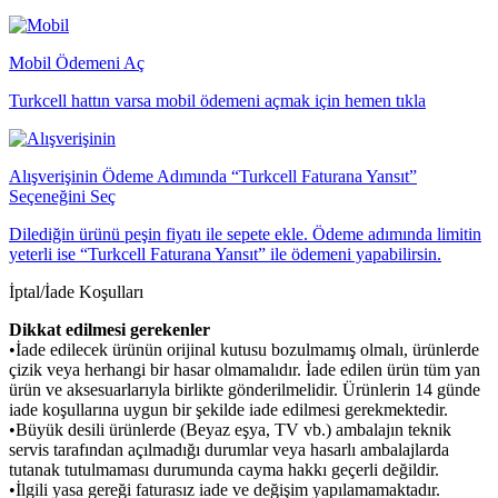
Mobil Ödemeni Aç
Turkcell hattın varsa mobil ödemeni açmak için hemen tıkla
Alışverişinin Ödeme Adımında “Turkcell Faturana Yansıt”
Seçeneğini Seç
Dilediğin ürünü peşin fiyatı ile sepete ekle. Ödeme adımında limitin
yeterli ise “Turkcell Faturana Yansıt” ile ödemeni yapabilirsin.
İptal/İade Koşulları
Dikkat edilmesi gerekenler
•İade edilecek ürünün orijinal kutusu bozulmamış olmalı, ürünlerde
çizik veya herhangi bir hasar olmamalıdır. İade edilen ürün tüm yan
ürün ve aksesuarlarıyla birlikte gönderilmelidir. Ürünlerin 14 günde
iade koşullarına uygun bir şekilde iade edilmesi gerekmektedir.
•Büyük desili ürünlerde (Beyaz eşya, TV vb.) ambalajın teknik
servis tarafından açılmadığı durumlar veya hasarlı ambalajlarda
tutanak tutulmaması durumunda cayma hakkı geçerli değildir.
•İlgili yasa gereği faturasız iade ve değişim yapılamamaktadır.