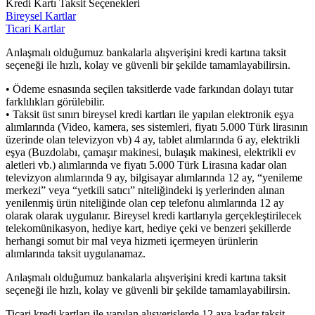
Kredi Kartı Taksit Seçenekleri
Bireysel Kartlar
Ticari Kartlar
Anlaşmalı olduğumuz bankalarla alışverişini kredi kartına taksit
seçeneği ile hızlı, kolay ve güvenli bir şekilde tamamlayabilirsin.
• Ödeme esnasında seçilen taksitlerde vade farkından dolayı tutar
farklılıkları görülebilir.
• Taksit üst sınırı bireysel kredi kartları ile yapılan elektronik eşya
alımlarında (Video, kamera, ses sistemleri, fiyatı 5.000 Türk lirasının
üzerinde olan televizyon vb) 4 ay, tablet alımlarında 6 ay, elektrikli
eşya (Buzdolabı, çamaşır makinesi, bulaşık makinesi, elektrikli ev
aletleri vb.) alımlarında ve fiyatı 5.000 Türk Lirasına kadar olan
televizyon alımlarında 9 ay, bilgisayar alımlarında 12 ay, “yenileme
merkezi” veya “yetkili satıcı” niteliğindeki iş yerlerinden alınan
yenilenmiş ürün niteliğinde olan cep telefonu alımlarında 12 ay
olarak olarak uygulanır. Bireysel kredi kartlarıyla gerçekleştirilecek
telekomünikasyon, hediye kart, hediye çeki ve benzeri şekillerde
herhangi somut bir mal veya hizmeti içermeyen ürünlerin
alımlarında taksit uygulanamaz.
Anlaşmalı olduğumuz bankalarla alışverişini kredi kartına taksit
seçeneği ile hızlı, kolay ve güvenli bir şekilde tamamlayabilirsin.
Ticari kredi kartları ile yapılan alışverişlerde 12 aya kadar taksit