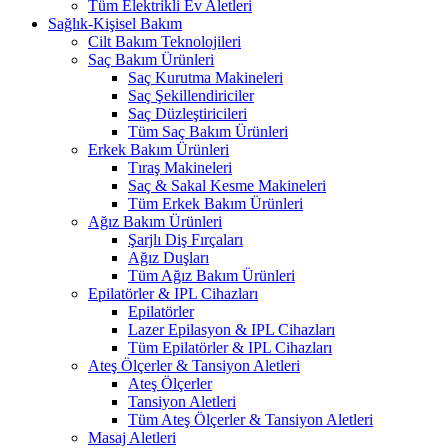
Tüm Elektrikli Ev Aletleri
Sağlık-Kişisel Bakım
Cilt Bakım Teknolojileri
Saç Bakım Ürünleri
Saç Kurutma Makineleri
Saç Şekillendiriciler
Saç Düzleştiricileri
Tüm Saç Bakım Ürünleri
Erkek Bakım Ürünleri
Tıraş Makineleri
Saç & Sakal Kesme Makineleri
Tüm Erkek Bakım Ürünleri
Ağız Bakım Ürünleri
Şarjlı Diş Fırçaları
Ağız Duşları
Tüm Ağız Bakım Ürünleri
Epilatörler & IPL Cihazları
Epilatörler
Lazer Epilasyon & IPL Cihazları
Tüm Epilatörler & IPL Cihazları
Ateş Ölçerler & Tansiyon Aletleri
Ateş Ölçerler
Tansiyon Aletleri
Tüm Ateş Ölçerler & Tansiyon Aletleri
Masaj Aletleri