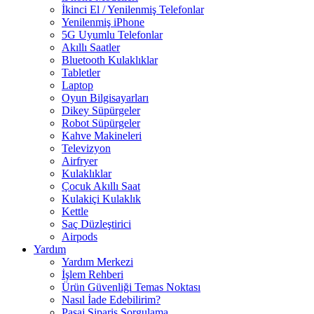
İkinci El / Yenilenmiş Telefonlar
Yenilenmiş iPhone
5G Uyumlu Telefonlar
Akıllı Saatler
Bluetooth Kulaklıklar
Tabletler
Laptop
Oyun Bilgisayarları
Dikey Süpürgeler
Robot Süpürgeler
Kahve Makineleri
Televizyon
Airfryer
Kulaklıklar
Çocuk Akıllı Saat
Kulakiçi Kulaklık
Kettle
Saç Düzleştirici
Airpods
Yardım
Yardım Merkezi
İşlem Rehberi
Ürün Güvenliği Temas Noktası
Nasıl İade Edebilirim?
Pasaj Sipariş Sorgulama