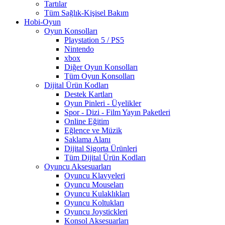
Tartılar
Tüm Sağlık-Kişisel Bakım
Hobi-Oyun
Oyun Konsolları
Playstation 5 / PS5
Nintendo
xbox
Diğer Oyun Konsolları
Tüm Oyun Konsolları
Dijital Ürün Kodları
Destek Kartları
Oyun Pinleri - Üyelikler
Spor - Dizi - Film Yayın Paketleri
Online Eğitim
Eğlence ve Müzik
Saklama Alanı
Dijital Sigorta Ürünleri
Tüm Dijital Ürün Kodları
Oyuncu Aksesuarları
Oyuncu Klavyeleri
Oyuncu Mouseları
Oyuncu Kulaklıkları
Oyuncu Koltukları
Oyuncu Joystickleri
Konsol Aksesuarları