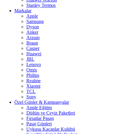
Stanley Termos
Markalar
Apple
Samsung
Dyson
Anker
Arzum
Braun
Casper
Huawei
JBL
Lenovo
Omix
Philips
Realme
Xiaomi
TCL
Sony
Özel Günler & Kampanyalar
Apple Eğitim
Düğün ve Çeyiz Paketleri
Fırsatlar Pasajı
Pasaj Günleri
Uykusu Kaçanlar Kulübü