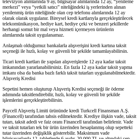
televizyon alımlarında 9 ay, bilgisayar alımlarında 12 ay, “yenileme
merkezi” veya “yetkili satıcı” niteliğindeki iş yerlerinden alınan
yenilenmiş ürün niteliğinde olan cep telefonu alımlarında 12 ay
olarak olarak uygulanır. Bireysel kredi kartlarıyla gerçekleştirilecek
telekomünikasyon, hediye kart, hediye çeki ve benzeri şekillerde
herhangi somut bir mal veya hizmeti içermeyen ürünlerin
alımlarında taksit uygulanamaz.
Anlaşmalı olduğumuz bankalarla alışverişini kredi kartına taksit
seçeneği ile hızlı, kolay ve güvenli bir şekilde tamamlayabilirsin.
Ticari kredi kartları ile yapılan alışverişlerde 12 aya kadar taksit
imkanından yararlanabilirsiniz. En fazla 12 aya kadar taksit yapma
imkanı olsa da banka bazlı farklı taksit tutarları uygulanabilmektedir.
Alışveriş Kredisi
Sepetini hemen oluşturup Alışveriş Kredisi seçeneği ile ödeme
adımında taksitlendirebilir, hızlı, kolay ve güvenli bir şekilde
işlemlerini gerçekleştirebilirsin.
Paycell Alışveriş Limiti ürününde kredi Turkcell Finansman A.Ş.
(Financell) tarafından tahsis edilmektedir. Krediye ilişkin vade, taksit
tutarı, taksit adedi ve faiz oranı Financell tarafından belirlenir. Vade
ve taksit tutarları tek bir ürün üzerinden hesaplanmış olup sepetteki
tutar üzerinden değişiklik gösterebilir. Maksimum vade
bilgisayarlarda 12, tabletlerde 6 aydır. 20.000 TL ve altındaki cep