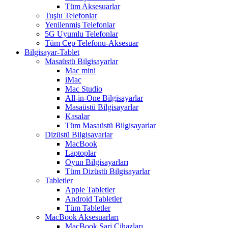
Tüm Aksesuarlar
Tuşlu Telefonlar
Yenilenmiş Telefonlar
5G Uyumlu Telefonlar
Tüm Cep Telefonu-Aksesuar
Bilgisayar-Tablet
Masaüstü Bilgisayarlar
Mac mini
iMac
Mac Studio
All-in-One Bilgisayarlar
Masaüstü Bilgisayarlar
Kasalar
Tüm Masaüstü Bilgisayarlar
Dizüstü Bilgisayarlar
MacBook
Laptoplar
Oyun Bilgisayarları
Tüm Dizüstü Bilgisayarlar
Tabletler
Apple Tabletler
Android Tabletler
Tüm Tabletler
MacBook Aksesuarları
MacBook Şarj Cihazları