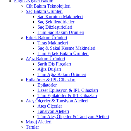
Sağlık-Kişisel Bakım
Cilt Bakım Teknolojileri
Saç Bakım Ürünleri
Saç Kurutma Makineleri
Saç Şekillendiriciler
Saç Düzleştiricileri
Tüm Saç Bakım Ürünleri
Erkek Bakım Ürünleri
Tıraş Makineleri
Saç & Sakal Kesme Makineleri
Tüm Erkek Bakım Ürünleri
Ağız Bakım Ürünleri
Şarjlı Diş Fırçaları
Ağız Duşları
Tüm Ağız Bakım Ürünleri
Epilatörler & IPL Cihazları
Epilatörler
Lazer Epilasyon & IPL Cihazları
Tüm Epilatörler & IPL Cihazları
Ateş Ölçerler & Tansiyon Aletleri
Ateş Ölçerler
Tansiyon Aletleri
Tüm Ateş Ölçerler & Tansiyon Aletleri
Masaj Aletleri
Tartılar