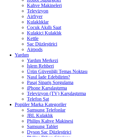
Kahve Makineleri
Televizyon
Airfryer
Kulaklıklar
Çocuk Akıllı Saat
Kulakiçi Kulaklık
Kettle
Saç Düzleştirici
Airpods
Yardım
Yardım Merkezi
İşlem Rehberi
Ürün Güvenliği Temas Noktası
Nasıl İade Edebilirim?
Pasaj Sipariş Sorgulama
iPhone Karşılaştırma
Televizyon (TV) Karşılaştırma
Telefon Sat
Popüler Marka Kategoriler
Samsung Telefonlar
JBL Kulaklık
Philips Kahve Makinesi
Samsung Tablet
Dyson Saç Düzleştirici