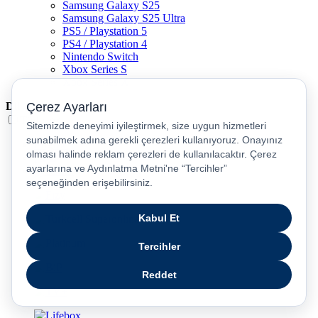
Samsung Galaxy S25
Samsung Galaxy S25 Ultra
PS5 / Playstation 5
PS4 / Playstation 4
Nintendo Switch
Xbox Series S
Xbox Series X
Dil
Türkçe
English
عربى
русский