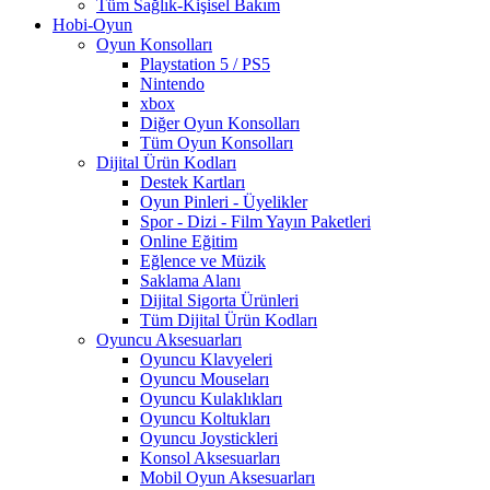
Tüm Sağlık-Kişisel Bakım
Hobi-Oyun
Oyun Konsolları
Playstation 5 / PS5
Nintendo
xbox
Diğer Oyun Konsolları
Tüm Oyun Konsolları
Dijital Ürün Kodları
Destek Kartları
Oyun Pinleri - Üyelikler
Spor - Dizi - Film Yayın Paketleri
Online Eğitim
Eğlence ve Müzik
Saklama Alanı
Dijital Sigorta Ürünleri
Tüm Dijital Ürün Kodları
Oyuncu Aksesuarları
Oyuncu Klavyeleri
Oyuncu Mouseları
Oyuncu Kulaklıkları
Oyuncu Koltukları
Oyuncu Joystickleri
Konsol Aksesuarları
Mobil Oyun Aksesuarları