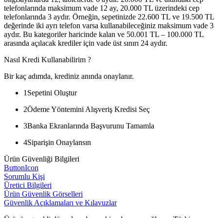
telefonlarında maksimum vade 12 ay, 20.000 TL üzerindeki cep
telefonlarında 3 aydır. Örneğin, sepetinizde 22.600 TL ve 19.500 TL
değerinde iki ayrı telefon varsa kullanabileceğiniz maksimum vade 3
aydır. Bu kategoriler haricinde kalan ve 50.001 TL – 100.000 TL
arasında açılacak krediler için vade üst sınırı 24 aydır.
Nasıl Kredi Kullanabilirim ?
Bir kaç adımda, krediniz anında onaylanır.
1
Sepetini Oluştur
2
Ödeme Yöntemini Alışveriş Kredisi Seç
3
Banka Ekranlarında Başvurunu Tamamla
4
Siparişin Onaylansın
Ürün Güvenliği Bilgileri
ButtonIcon
Sorumlu Kişi
Üretici Bilgileri
Ürün Güvenlik Görselleri
Güvenlik Açıklamaları ve Kılavuzlar