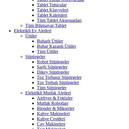
Tablet Tutucular
Tablet Klavyeleri
Tablet Kalemleri
Tüm Tablet Aksesuarları
Tüm Bilgisayar-Tablet
Elektrikli Ev Aletleri
Ütüler
Buharlı Ütüler
Buhar Kazanlı Ütüler
Tüm Ütüler
Süpürgeler
Robot Süpürgeler
Şarjlı Süpürgeler
Dikey Süpürgeler
Toz Torbasız Süpürgeler
Toz Torbalı Süpürgeler
Tüm Süpürgeler
Elektrikli Mutfak Aletleri
Airfryer & Fritözler
Mutfak Robotları
Blender & Mikserler
Kahve Makineleri
Kahve Çeşitleri
Çay Makineleri