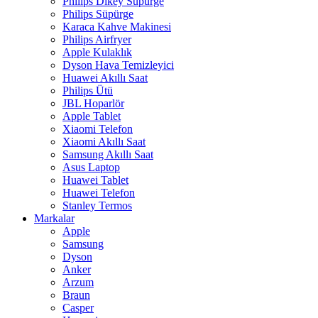
Philips Dikey Süpürge
Philips Süpürge
Karaca Kahve Makinesi
Philips Airfryer
Apple Kulaklık
Dyson Hava Temizleyici
Huawei Akıllı Saat
Philips Ütü
JBL Hoparlör
Apple Tablet
Xiaomi Telefon
Xiaomi Akıllı Saat
Samsung Akıllı Saat
Asus Laptop
Huawei Tablet
Huawei Telefon
Stanley Termos
Markalar
Apple
Samsung
Dyson
Anker
Arzum
Braun
Casper