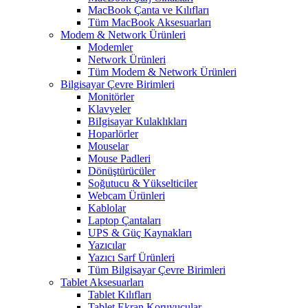
MacBook Çanta ve Kılıfları
Tüm MacBook Aksesuarları
Modem & Network Ürünleri
Modemler
Network Ürünleri
Tüm Modem & Network Ürünleri
Bilgisayar Çevre Birimleri
Monitörler
Klavyeler
BiIgisayar Kulaklıkları
Hoparlörler
Mouselar
Mouse Padleri
Dönüştürücüler
Soğutucu & Yükselticiler
Webcam Ürünleri
Kablolar
Laptop Çantaları
UPS & Güç Kaynakları
Yazıcılar
Yazıcı Sarf Ürünleri
Tüm Bilgisayar Çevre Birimleri
Tablet Aksesuarları
Tablet Kılıfları
Tablet Ekran Koruyucular