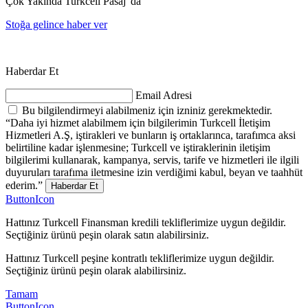
Çok Yakında Turkcell Pasaj' da
Stoğa gelince haber ver
Haberdar Et
Email Adresi
Bu bilgilendirmeyi alabilmeniz için izniniz gerekmektedir.
“Daha iyi hizmet alabilmem için bilgilerimin Turkcell İletişim
Hizmetleri A.Ş, iştirakleri ve bunların iş ortaklarınca, tarafımca aksi
belirtiline kadar işlenmesine; Turkcell ve iştiraklerinin iletişim
bilgilerimi kullanarak, kampanya, servis, tarife ve hizmetleri ile ilgili
duyuruları tarafıma iletmesine izin verdiğimi kabul, beyan ve taahhüt
ederim.”
Haberdar Et
ButtonIcon
Hattınız Turkcell Finansman kredili tekliflerimize uygun değildir.
Seçtiğiniz ürünü peşin olarak satın alabilirsiniz.
Hattınız Turkcell peşine kontratlı tekliflerimize uygun değildir.
Seçtiğiniz ürünü peşin olarak alabilirsiniz.
Tamam
ButtonIcon