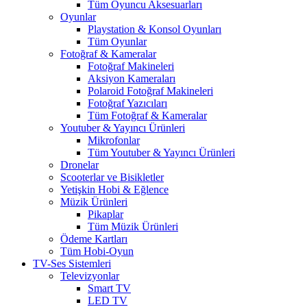
Tüm Oyuncu Aksesuarları
Oyunlar
Playstation & Konsol Oyunları
Tüm Oyunlar
Fotoğraf & Kameralar
Fotoğraf Makineleri
Aksiyon Kameraları
Polaroid Fotoğraf Makineleri
Fotoğraf Yazıcıları
Tüm Fotoğraf & Kameralar
Youtuber & Yayıncı Ürünleri
Mikrofonlar
Tüm Youtuber & Yayıncı Ürünleri
Dronelar
Scooterlar ve Bisikletler
Yetişkin Hobi & Eğlence
Müzik Ürünleri
Pikaplar
Tüm Müzik Ürünleri
Ödeme Kartları
Tüm Hobi-Oyun
TV-Ses Sistemleri
Televizyonlar
Smart TV
LED TV