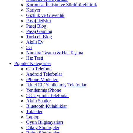
Kurumsal İletişim ve Sürdürürebilirlik
Kariyer
Gizlilik ve Güvenlik
Pasaj İletişim
Pasaj Blog
Pasaj Gaming
Turkcell Blog
Akıllı Ev
5G
Numara Taşıma & Hat Taşıma
Hız Testi
Popüler Kategoriler
Cep Telefonu
Android Telefonlar
iPhone Modelleri
İkinci El / Yenilenmiş Telefonlar
Yenilenmiş iPhone
5G Uyumlu Telefonlar
Akıllı Saatler
Bluetooth Kulaklıklar
Tabletler
Laptop
Oyun Bilgisayarları
Dikey Süpürgeler
Robot Süpürgeler