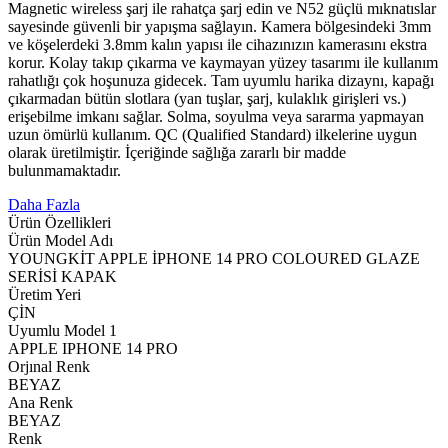
Magnetic wireless şarj ile rahatça şarj edin ve N52 güçlü mıknatıslar
sayesinde güvenli bir yapışma sağlayın. Kamera bölgesindeki 3mm
ve köşelerdeki 3.8mm kalın yapısı ile cihazınızın kamerasını ekstra
korur. Kolay takıp çıkarma ve kaymayan yüzey tasarımı ile kullanım
rahatlığı çok hoşunuza gidecek. Tam uyumlu harika dizaynı, kapağı
çıkarmadan bütün slotlara (yan tuşlar, şarj, kulaklık girişleri vs.)
erişebilme imkanı sağlar. Solma, soyulma veya sararma yapmayan
uzun ömürlü kullanım. QC (Qualified Standard) ilkelerine uygun
olarak üretilmiştir. İçeriğinde sağlığa zararlı bir madde
bulunmamaktadır.
Daha Fazla
Ürün Özellikleri
Ürün Model Adı
YOUNGKİT APPLE İPHONE 14 PRO COLOURED GLAZE
SERİSİ KAPAK
Üretim Yeri
ÇİN
Uyumlu Model 1
APPLE IPHONE 14 PRO
Orjınal Renk
BEYAZ
Ana Renk
BEYAZ
Renk