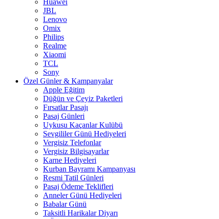
Huawei
JBL
Lenovo
Omix
Philips
Realme
Xiaomi
TCL
Sony
Özel Günler & Kampanyalar
Apple Eğitim
Düğün ve Çeyiz Paketleri
Fırsatlar Pasajı
Pasaj Günleri
Uykusu Kaçanlar Kulübü
Sevgililer Günü Hediyeleri
Vergisiz Telefonlar
Vergisiz Bilgisayarlar
Karne Hediyeleri
Kurban Bayramı Kampanyası
Resmi Tatil Günleri
Pasaj Ödeme Teklifleri
Anneler Günü Hediyeleri
Babalar Günü
Taksitli Harikalar Diyarı