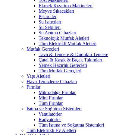
Tost Makineleri
Ekmek Kızartma Makineleri
Meyve Sıkacakları
Pişiriciler
Su Isıtıcıları
Su Sebilleri
Su Arıtma Cihazları
Teknolojik Mutfak Aletleri
Tüm Elektrikli Mutfak Aletleri
Mutfak Gereçleri
Tava & Tencere & Düdüklü Tencere
Çatal & Kaşık & Bıçak Takımları
Yemek Hazırlık Gereçleri
Tüm Mutfak Gereçleri
Yapı Aletleri
Hava Temizleme Cihazları
Fırınlar
Mikrodalga Fırınlar
Mini Fırınlar
Tüm Fırınlar
Isıtma ve Soğutma Sistemleri
Vantilatörler
Radyatörler
Tüm Isıtma ve Soğutma Sistemleri
Tüm Elektrikli Ev Aletleri