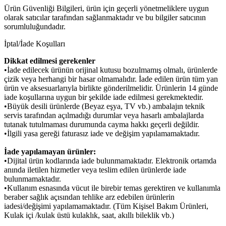
Ürün Güvenliği Bilgileri, ürün için geçerli yönetmeliklere uygun
olarak satıcılar tarafından sağlanmaktadır ve bu bilgiler satıcının
sorumluluğundadır.
İptal/İade Koşulları
Dikkat edilmesi gerekenler
•İade edilecek ürünün orijinal kutusu bozulmamış olmalı, ürünlerde
çizik veya herhangi bir hasar olmamalıdır. İade edilen ürün tüm yan
ürün ve aksesuarlarıyla birlikte gönderilmelidir. Ürünlerin 14 günde
iade koşullarına uygun bir şekilde iade edilmesi gerekmektedir.
•Büyük desili ürünlerde (Beyaz eşya, TV vb.) ambalajın teknik
servis tarafından açılmadığı durumlar veya hasarlı ambalajlarda
tutanak tutulmaması durumunda cayma hakkı geçerli değildir.
•İlgili yasa gereği faturasız iade ve değişim yapılamamaktadır.
İade yapılamayan ürünler:
•Dijital ürün kodlarında iade bulunmamaktadır. Elektronik ortamda
anında iletilen hizmetler veya teslim edilen ürünlerde iade
bulunmamaktadır.
•Kullanım esnasında vücut ile birebir temas gerektiren ve kullanımla
beraber sağlık açısından tehlike arz edebilen ürünlerin
iadesi/değişimi yapılamamaktadır. (Tüm Kişisel Bakım Ürünleri,
Kulak içi /kulak üstü kulaklık, saat, akıllı bileklik vb.)