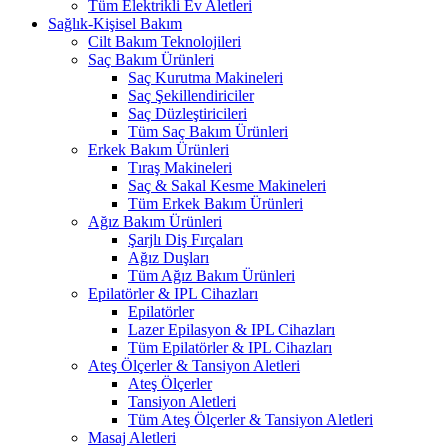
Tüm Elektrikli Ev Aletleri
Sağlık-Kişisel Bakım
Cilt Bakım Teknolojileri
Saç Bakım Ürünleri
Saç Kurutma Makineleri
Saç Şekillendiriciler
Saç Düzleştiricileri
Tüm Saç Bakım Ürünleri
Erkek Bakım Ürünleri
Tıraş Makineleri
Saç & Sakal Kesme Makineleri
Tüm Erkek Bakım Ürünleri
Ağız Bakım Ürünleri
Şarjlı Diş Fırçaları
Ağız Duşları
Tüm Ağız Bakım Ürünleri
Epilatörler & IPL Cihazları
Epilatörler
Lazer Epilasyon & IPL Cihazları
Tüm Epilatörler & IPL Cihazları
Ateş Ölçerler & Tansiyon Aletleri
Ateş Ölçerler
Tansiyon Aletleri
Tüm Ateş Ölçerler & Tansiyon Aletleri
Masaj Aletleri