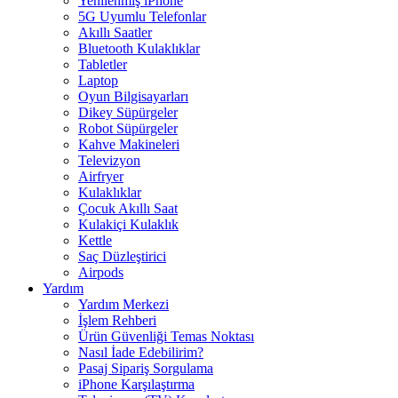
Yenilenmiş iPhone
5G Uyumlu Telefonlar
Akıllı Saatler
Bluetooth Kulaklıklar
Tabletler
Laptop
Oyun Bilgisayarları
Dikey Süpürgeler
Robot Süpürgeler
Kahve Makineleri
Televizyon
Airfryer
Kulaklıklar
Çocuk Akıllı Saat
Kulakiçi Kulaklık
Kettle
Saç Düzleştirici
Airpods
Yardım
Yardım Merkezi
İşlem Rehberi
Ürün Güvenliği Temas Noktası
Nasıl İade Edebilirim?
Pasaj Sipariş Sorgulama
iPhone Karşılaştırma