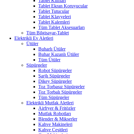
Tablet Kılıfları
Tablet Ekran Koruyucular
Tablet Tutucular
Tablet Klavyeleri
Tablet Kalemleri
Tüm Tablet Aksesuarları
Tüm Bilgisayar-Tablet
Elektrikli Ev Aletleri
Ütüler
Buharlı Ütüler
Buhar Kazanlı Ütüler
Tüm Ütüler
Süpürgeler
Robot Süpürgeler
Şarjlı Süpürgeler
Dikey Süpürgeler
Toz Torbasız Süpürgeler
Toz Torbalı Süpürgeler
Tüm Süpürgeler
Elektrikli Mutfak Aletleri
Airfryer & Fritözler
Mutfak Robotları
Blender & Mikserler
Kahve Makineleri
Kahve Çeşitleri