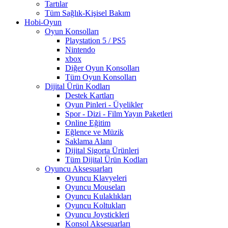
Tartılar
Tüm Sağlık-Kişisel Bakım
Hobi-Oyun
Oyun Konsolları
Playstation 5 / PS5
Nintendo
xbox
Diğer Oyun Konsolları
Tüm Oyun Konsolları
Dijital Ürün Kodları
Destek Kartları
Oyun Pinleri - Üyelikler
Spor - Dizi - Film Yayın Paketleri
Online Eğitim
Eğlence ve Müzik
Saklama Alanı
Dijital Sigorta Ürünleri
Tüm Dijital Ürün Kodları
Oyuncu Aksesuarları
Oyuncu Klavyeleri
Oyuncu Mouseları
Oyuncu Kulaklıkları
Oyuncu Koltukları
Oyuncu Joystickleri
Konsol Aksesuarları