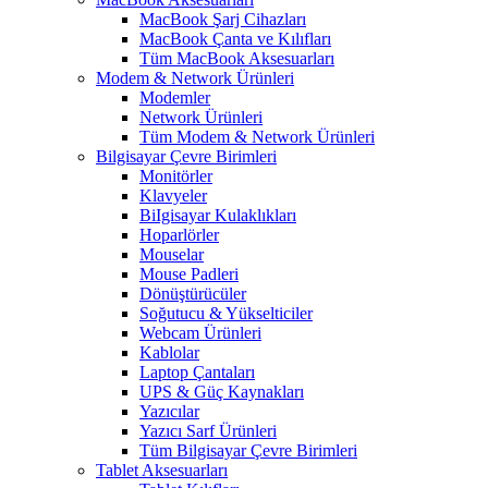
MacBook Şarj Cihazları
MacBook Çanta ve Kılıfları
Tüm MacBook Aksesuarları
Modem & Network Ürünleri
Modemler
Network Ürünleri
Tüm Modem & Network Ürünleri
Bilgisayar Çevre Birimleri
Monitörler
Klavyeler
BiIgisayar Kulaklıkları
Hoparlörler
Mouselar
Mouse Padleri
Dönüştürücüler
Soğutucu & Yükselticiler
Webcam Ürünleri
Kablolar
Laptop Çantaları
UPS & Güç Kaynakları
Yazıcılar
Yazıcı Sarf Ürünleri
Tüm Bilgisayar Çevre Birimleri
Tablet Aksesuarları