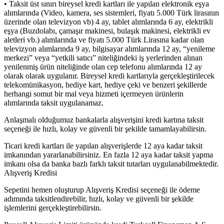
• Taksit üst sınırı bireysel kredi kartları ile yapılan elektronik eşya
alımlarında (Video, kamera, ses sistemleri, fiyatı 5.000 Türk lirasının
üzerinde olan televizyon vb) 4 ay, tablet alımlarında 6 ay, elektrikli
eşya (Buzdolabı, çamaşır makinesi, bulaşık makinesi, elektrikli ev
aletleri vb.) alımlarında ve fiyatı 5.000 Türk Lirasına kadar olan
televizyon alımlarında 9 ay, bilgisayar alımlarında 12 ay, “yenileme
merkezi” veya “yetkili satıcı” niteliğindeki iş yerlerinden alınan
yenilenmiş ürün niteliğinde olan cep telefonu alımlarında 12 ay
olarak olarak uygulanır. Bireysel kredi kartlarıyla gerçekleştirilecek
telekomünikasyon, hediye kart, hediye çeki ve benzeri şekillerde
herhangi somut bir mal veya hizmeti içermeyen ürünlerin
alımlarında taksit uygulanamaz.
Anlaşmalı olduğumuz bankalarla alışverişini kredi kartına taksit
seçeneği ile hızlı, kolay ve güvenli bir şekilde tamamlayabilirsin.
Ticari kredi kartları ile yapılan alışverişlerde 12 aya kadar taksit
imkanından yararlanabilirsiniz. En fazla 12 aya kadar taksit yapma
imkanı olsa da banka bazlı farklı taksit tutarları uygulanabilmektedir.
Alışveriş Kredisi
Sepetini hemen oluşturup Alışveriş Kredisi seçeneği ile ödeme
adımında taksitlendirebilir, hızlı, kolay ve güvenli bir şekilde
işlemlerini gerçekleştirebilirsin.