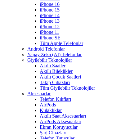
iPhone 16
iPhone 15
iPhone 14
iPhone 13
iPhone 12
iPhone 11
iPhone SE
Tüm Apple Telefonlar
Android Telefonlar
Yapay Zeka (AI) Telefonlar
Giyilebilir Teknolojiler
Akıllı Saatler
Akıllı Bileklikler
Akıllı Çocuk Saatleri
Takip Cihazları
Tüm Giyilebilir Teknolojiler
Aksesuarlar
Telefon Kılıfları
AirPods
Kulaklıklar
Akıllı Saat Aksesuarları
AirPods Aksesuarları
Ekran Koruyucular
Şarj Cihazları
Telefon Tutucular