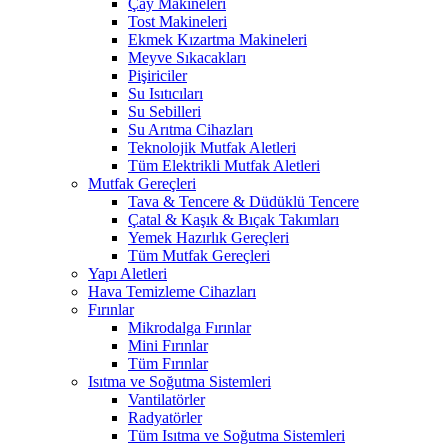
Çay Makineleri
Tost Makineleri
Ekmek Kızartma Makineleri
Meyve Sıkacakları
Pişiriciler
Su Isıtıcıları
Su Sebilleri
Su Arıtma Cihazları
Teknolojik Mutfak Aletleri
Tüm Elektrikli Mutfak Aletleri
Mutfak Gereçleri
Tava & Tencere & Düdüklü Tencere
Çatal & Kaşık & Bıçak Takımları
Yemek Hazırlık Gereçleri
Tüm Mutfak Gereçleri
Yapı Aletleri
Hava Temizleme Cihazları
Fırınlar
Mikrodalga Fırınlar
Mini Fırınlar
Tüm Fırınlar
Isıtma ve Soğutma Sistemleri
Vantilatörler
Radyatörler
Tüm Isıtma ve Soğutma Sistemleri