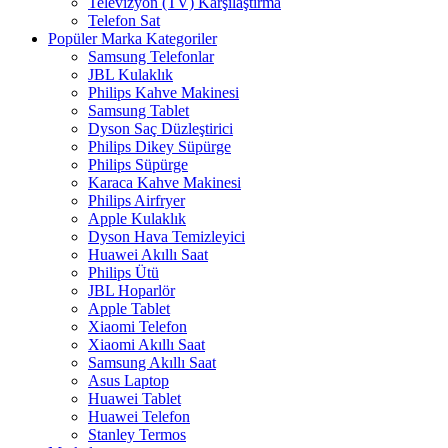
Televizyon (TV) Karşılaştırma
Telefon Sat
Popüler Marka Kategoriler
Samsung Telefonlar
JBL Kulaklık
Philips Kahve Makinesi
Samsung Tablet
Dyson Saç Düzleştirici
Philips Dikey Süpürge
Philips Süpürge
Karaca Kahve Makinesi
Philips Airfryer
Apple Kulaklık
Dyson Hava Temizleyici
Huawei Akıllı Saat
Philips Ütü
JBL Hoparlör
Apple Tablet
Xiaomi Telefon
Xiaomi Akıllı Saat
Samsung Akıllı Saat
Asus Laptop
Huawei Tablet
Huawei Telefon
Stanley Termos