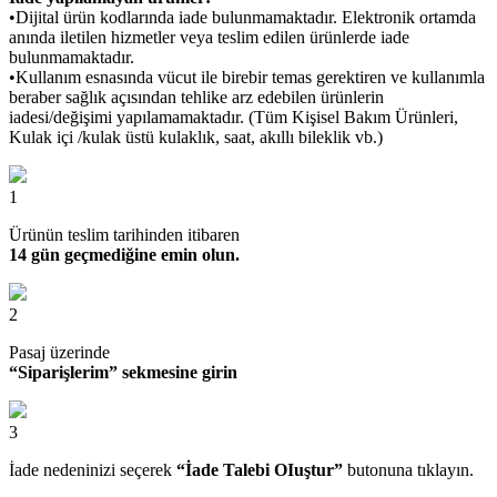
•Dijital ürün kodlarında iade bulunmamaktadır. Elektronik ortamda
anında iletilen hizmetler veya teslim edilen ürünlerde iade
bulunmamaktadır.
•Kullanım esnasında vücut ile birebir temas gerektiren ve kullanımla
beraber sağlık açısından tehlike arz edebilen ürünlerin
iadesi/değişimi yapılamamaktadır. (Tüm Kişisel Bakım Ürünleri,
Kulak içi /kulak üstü kulaklık, saat, akıllı bileklik vb.)
1
Ürünün teslim tarihinden itibaren
14 gün geçmediğine emin olun.
2
Pasaj üzerinde
“Siparişlerim” sekmesine girin
3
İade nedeninizi seçerek
“İade Talebi OIuştur”
butonuna tıklayın.