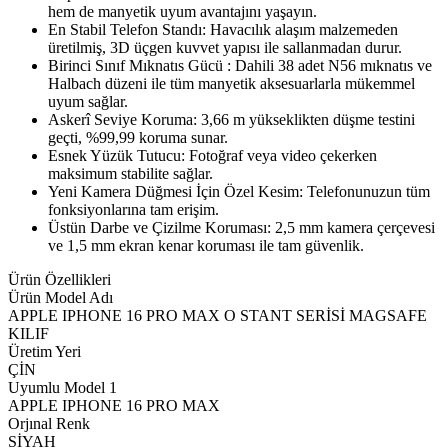
hem de manyetik uyum avantajını yaşayın.
En Stabil Telefon Standı: Havacılık alaşım malzemeden
üretilmiş, 3D üçgen kuvvet yapısı ile sallanmadan durur.
Birinci Sınıf Mıknatıs Gücü : Dahili 38 adet N56 mıknatıs ve
Halbach düzeni ile tüm manyetik aksesuarlarla mükemmel
uyum sağlar.
Askerî Seviye Koruma: 3,66 m yükseklikten düşme testini
geçti, %99,99 koruma sunar.
Esnek Yüzük Tutucu: Fotoğraf veya video çekerken
maksimum stabilite sağlar.
Yeni Kamera Düğmesi İçin Özel Kesim: Telefonunuzun tüm
fonksiyonlarına tam erişim.
Üstün Darbe ve Çizilme Koruması: 2,5 mm kamera çerçevesi
ve 1,5 mm ekran kenar koruması ile tam güvenlik.
Ürün Özellikleri
Ürün Model Adı
APPLE IPHONE 16 PRO MAX O STANT SERİSİ MAGSAFE
KILIF
Üretim Yeri
ÇİN
Uyumlu Model 1
APPLE IPHONE 16 PRO MAX
Orjınal Renk
SİYAH