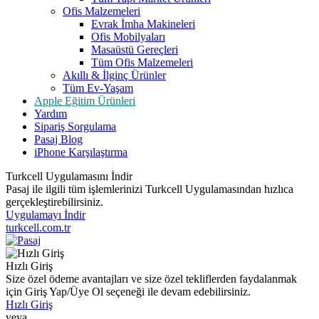
Ofis Malzemeleri
Evrak İmha Makineleri
Ofis Mobilyaları
Masaüstü Gereçleri
Tüm Ofis Malzemeleri
Akıllı & İlginç Ürünler
Tüm Ev-Yaşam
Apple Eğitim Ürünleri
Yardım
Sipariş Sorgulama
Pasaj Blog
iPhone Karşılaştırma
Turkcell Uygulamasını İndir
Pasaj ile ilgili tüm işlemlerinizi Turkcell Uygulamasından hızlıca
gerçekleştirebilirsiniz.
Uygulamayı İndir
turkcell.com.tr
Hızlı Giriş
Size özel ödeme avantajları ve size özel tekliflerden faydalanmak
için Giriş Yap/Üye Ol seçeneği ile devam edebilirsiniz.
Hızlı Giriş
veya