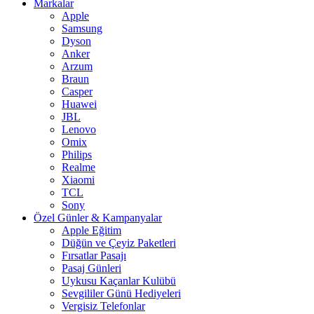
Markalar
Apple
Samsung
Dyson
Anker
Arzum
Braun
Casper
Huawei
JBL
Lenovo
Omix
Philips
Realme
Xiaomi
TCL
Sony
Özel Günler & Kampanyalar
Apple Eğitim
Düğün ve Çeyiz Paketleri
Fırsatlar Pasajı
Pasaj Günleri
Uykusu Kaçanlar Kulübü
Sevgililer Günü Hediyeleri
Vergisiz Telefonlar