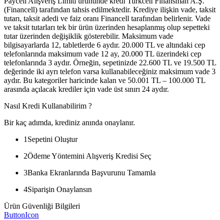
Paycell Alışveriş Limiti ürününde kredi Turkcell Finansman A.Ş.
(Financell) tarafından tahsis edilmektedir. Krediye ilişkin vade, taksit
tutarı, taksit adedi ve faiz oranı Financell tarafından belirlenir. Vade
ve taksit tutarları tek bir ürün üzerinden hesaplanmış olup sepetteki
tutar üzerinden değişiklik gösterebilir. Maksimum vade
bilgisayarlarda 12, tabletlerde 6 aydır. 20.000 TL ve altındaki cep
telefonlarında maksimum vade 12 ay, 20.000 TL üzerindeki cep
telefonlarında 3 aydır. Örneğin, sepetinizde 22.600 TL ve 19.500 TL
değerinde iki ayrı telefon varsa kullanabileceğiniz maksimum vade 3
aydır. Bu kategoriler haricinde kalan ve 50.001 TL – 100.000 TL
arasında açılacak krediler için vade üst sınırı 24 aydır.
Nasıl Kredi Kullanabilirim ?
Bir kaç adımda, krediniz anında onaylanır.
1
Sepetini Oluştur
2
Ödeme Yöntemini Alışveriş Kredisi Seç
3
Banka Ekranlarında Başvurunu Tamamla
4
Siparişin Onaylansın
Ürün Güvenliği Bilgileri
ButtonIcon