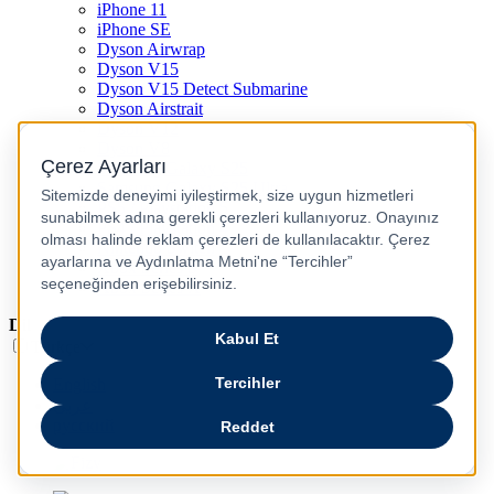
iPhone 11
iPhone SE
Dyson Airwrap
Dyson V15
Dyson V15 Detect Submarine
Dyson Airstrait
Dyson V12
Dyson V8
Samsung Galaxy S25
Samsung Galaxy S25 Ultra
PS5 / Playstation 5
PS4 / Playstation 4
Nintendo Switch
Xbox Series S
Xbox Series X
Dil
Türkçe
English
عربى
русский