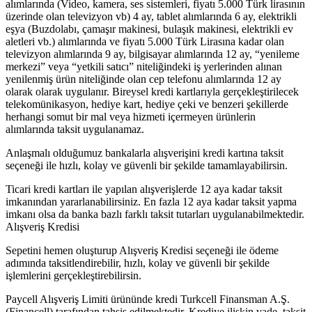
alımlarında (Video, kamera, ses sistemleri, fiyatı 5.000 Türk lirasının
üzerinde olan televizyon vb) 4 ay, tablet alımlarında 6 ay, elektrikli
eşya (Buzdolabı, çamaşır makinesi, bulaşık makinesi, elektrikli ev
aletleri vb.) alımlarında ve fiyatı 5.000 Türk Lirasına kadar olan
televizyon alımlarında 9 ay, bilgisayar alımlarında 12 ay, “yenileme
merkezi” veya “yetkili satıcı” niteliğindeki iş yerlerinden alınan
yenilenmiş ürün niteliğinde olan cep telefonu alımlarında 12 ay
olarak olarak uygulanır. Bireysel kredi kartlarıyla gerçekleştirilecek
telekomünikasyon, hediye kart, hediye çeki ve benzeri şekillerde
herhangi somut bir mal veya hizmeti içermeyen ürünlerin
alımlarında taksit uygulanamaz.
Anlaşmalı olduğumuz bankalarla alışverişini kredi kartına taksit
seçeneği ile hızlı, kolay ve güvenli bir şekilde tamamlayabilirsin.
Ticari kredi kartları ile yapılan alışverişlerde 12 aya kadar taksit
imkanından yararlanabilirsiniz. En fazla 12 aya kadar taksit yapma
imkanı olsa da banka bazlı farklı taksit tutarları uygulanabilmektedir.
Alışveriş Kredisi
Sepetini hemen oluşturup Alışveriş Kredisi seçeneği ile ödeme
adımında taksitlendirebilir, hızlı, kolay ve güvenli bir şekilde
işlemlerini gerçekleştirebilirsin.
Paycell Alışveriş Limiti ürününde kredi Turkcell Finansman A.Ş.
(Financell) tarafından tahsis edilmektedir. Krediye ilişkin vade, taksit