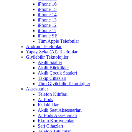
iPhone 16
iPhone 15
iPhone 14
iPhone 13
iPhone 12
iPhone 11
iPhone SE
Tüm Apple Telefonlar
Android Telefonlar
Yapay Zeka (AI) Telefonlar
Giyilebilir Teknolojiler
Akıllı Saatler
Akıllı Bileklikler
Akıllı Çocuk Saatleri
Takip Cihazları
Tüm Giyilebilir Teknolojiler
Aksesuarlar
Telefon Kılıfları
AirPods
Kulaklıklar
Akıllı Saat Aksesuarları
AirPods Aksesuarları
Ekran Koruyucular
Şarj Cihazları
Telefon Tutucular