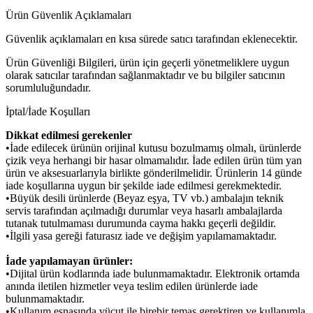
Ürün Güvenlik Açıklamaları
Güvenlik açıklamaları en kısa sürede satıcı tarafından eklenecektir.
Ürün Güvenliği Bilgileri, ürün için geçerli yönetmeliklere uygun
olarak satıcılar tarafından sağlanmaktadır ve bu bilgiler satıcının
sorumluluğundadır.
İptal/İade Koşulları
Dikkat edilmesi gerekenler
•İade edilecek ürünün orijinal kutusu bozulmamış olmalı, ürünlerde
çizik veya herhangi bir hasar olmamalıdır. İade edilen ürün tüm yan
ürün ve aksesuarlarıyla birlikte gönderilmelidir. Ürünlerin 14 günde
iade koşullarına uygun bir şekilde iade edilmesi gerekmektedir.
•Büyük desili ürünlerde (Beyaz eşya, TV vb.) ambalajın teknik
servis tarafından açılmadığı durumlar veya hasarlı ambalajlarda
tutanak tutulmaması durumunda cayma hakkı geçerli değildir.
•İlgili yasa gereği faturasız iade ve değişim yapılamamaktadır.
İade yapılamayan ürünler:
•Dijital ürün kodlarında iade bulunmamaktadır. Elektronik ortamda
anında iletilen hizmetler veya teslim edilen ürünlerde iade
bulunmamaktadır.
•Kullanım esnasında vücut ile birebir temas gerektiren ve kullanımla