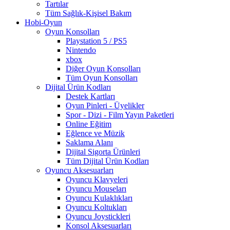
Tartılar
Tüm Sağlık-Kişisel Bakım
Hobi-Oyun
Oyun Konsolları
Playstation 5 / PS5
Nintendo
xbox
Diğer Oyun Konsolları
Tüm Oyun Konsolları
Dijital Ürün Kodları
Destek Kartları
Oyun Pinleri - Üyelikler
Spor - Dizi - Film Yayın Paketleri
Online Eğitim
Eğlence ve Müzik
Saklama Alanı
Dijital Sigorta Ürünleri
Tüm Dijital Ürün Kodları
Oyuncu Aksesuarları
Oyuncu Klavyeleri
Oyuncu Mouseları
Oyuncu Kulaklıkları
Oyuncu Koltukları
Oyuncu Joystickleri
Konsol Aksesuarları