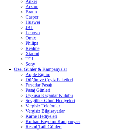
Anker
Arzum
Braun
Casper
Huawei
JBL
Lenovo
Omix
Philips
Realme
Xiaomi
TCL
Sony
Özel Günler & Kampanyalar
Apple Eğitim
Düğün ve Çeyiz Paketleri
Fırsatlar Pasajı
Pasaj Günleri
Uykusu Kaçanlar Kulübü
Sevgililer Günü Hediyeleri
Vergisiz Telefonlar
Vergisiz Bilgisayarlar
Karne Hediyeleri
Kurban Bayramı Kampanyası
Resmi Tatil Günleri