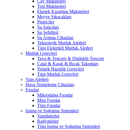
Çay Makineleri
Tost Makineleri
Ekmek Kızartma Makineleri
Meyve Sıkacakları
Pişiriciler
Su Isıtıcıları
Su Sebilleri
Su Arıtma Cihazları
Teknolojik Mutfak Aletleri
Tüm Elektrikli Mutfak Aletleri
Mutfak Gereçleri
Tava & Tencere & Düdüklü Tencere
Çatal & Kaşık & Bıçak Takımları
Yemek Hazırlık Gereçleri
Tüm Mutfak Gereçleri
Yapı Aletleri
Hava Temizleme Cihazları
Fırınlar
Mikrodalga Fırınlar
Mini Fırınlar
Tüm Fırınlar
Isıtma ve Soğutma Sistemleri
Vantilatörler
Radyatörler
Tüm Isıtma ve Soğutma Sistemleri