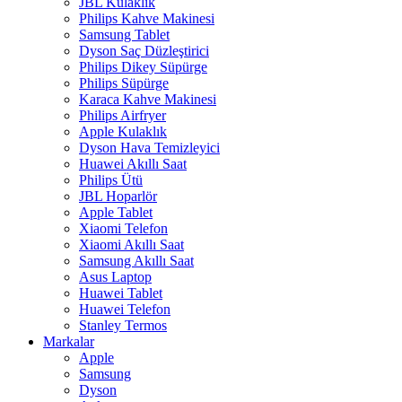
JBL Kulaklık
Philips Kahve Makinesi
Samsung Tablet
Dyson Saç Düzleştirici
Philips Dikey Süpürge
Philips Süpürge
Karaca Kahve Makinesi
Philips Airfryer
Apple Kulaklık
Dyson Hava Temizleyici
Huawei Akıllı Saat
Philips Ütü
JBL Hoparlör
Apple Tablet
Xiaomi Telefon
Xiaomi Akıllı Saat
Samsung Akıllı Saat
Asus Laptop
Huawei Tablet
Huawei Telefon
Stanley Termos
Markalar
Apple
Samsung
Dyson