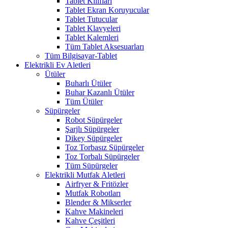
Tablet Kılıfları
Tablet Ekran Koruyucular
Tablet Tutucular
Tablet Klavyeleri
Tablet Kalemleri
Tüm Tablet Aksesuarları
Tüm Bilgisayar-Tablet
Elektrikli Ev Aletleri
Ütüler
Buharlı Ütüler
Buhar Kazanlı Ütüler
Tüm Ütüler
Süpürgeler
Robot Süpürgeler
Şarjlı Süpürgeler
Dikey Süpürgeler
Toz Torbasız Süpürgeler
Toz Torbalı Süpürgeler
Tüm Süpürgeler
Elektrikli Mutfak Aletleri
Airfryer & Fritözler
Mutfak Robotları
Blender & Mikserler
Kahve Makineleri
Kahve Çeşitleri