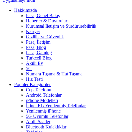
Uygulamayı İndir
Hakkımızda
Pasaj Genel Bakış
Haberler & Duyurular
Kurumsal İletişim ve Sürdürürebilirlik
Kariyer
Gizlilik ve Güvenlik
Pasaj İletişim
Pasaj Blog
Pasaj Gaming
Turkcell Blog
Akıllı Ev
5G
Numara Taşıma & Hat Taşıma
Hız Testi
Popüler Kategoriler
Cep Telefonu
Android Telefonlar
iPhone Modelleri
İkinci El / Yenilenmiş Telefonlar
Yenilenmiş iPhone
5G Uyumlu Telefonlar
Akıllı Saatler
Bluetooth Kulaklıklar