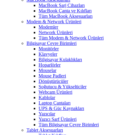
MacBook Şarj Cihazları
MacBook Çanta ve Kılıfları
Tüm MacBook Aksesuarları
Modem & Network Ürünleri
Modemler
Network Ürünleri
Tüm Modem & Network Ürünleri
Bilgisayar Çevre Birimleri
Monitörler
Klavyeler
BiIgisayar Kulaklıkları
Hoparlörler
Mouselar
Mouse Padleri
Dönüştürücüler
Soğutucu & Yükselticiler
Webcam Ürünleri
Kablolar
Laptop Çantaları
UPS & Güç Kaynakları
Yazıcılar
Yazıcı Sarf Ürünleri
Tüm Bilgisayar Çevre Birimleri
Tablet Aksesuarları