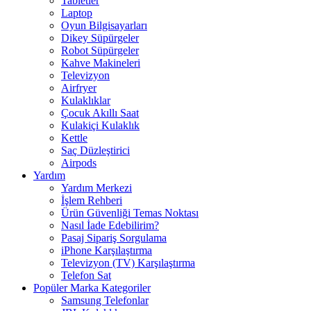
Tabletler
Laptop
Oyun Bilgisayarları
Dikey Süpürgeler
Robot Süpürgeler
Kahve Makineleri
Televizyon
Airfryer
Kulaklıklar
Çocuk Akıllı Saat
Kulakiçi Kulaklık
Kettle
Saç Düzleştirici
Airpods
Yardım
Yardım Merkezi
İşlem Rehberi
Ürün Güvenliği Temas Noktası
Nasıl İade Edebilirim?
Pasaj Sipariş Sorgulama
iPhone Karşılaştırma
Televizyon (TV) Karşılaştırma
Telefon Sat
Popüler Marka Kategoriler
Samsung Telefonlar