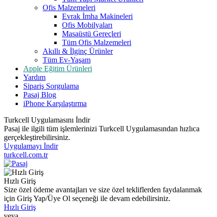
Ofis Malzemeleri
Evrak İmha Makineleri
Ofis Mobilyaları
Masaüstü Gereçleri
Tüm Ofis Malzemeleri
Akıllı & İlginç Ürünler
Tüm Ev-Yaşam
Apple Eğitim Ürünleri
Yardım
Sipariş Sorgulama
Pasaj Blog
iPhone Karşılaştırma
Turkcell Uygulamasını İndir
Pasaj ile ilgili tüm işlemlerinizi Turkcell Uygulamasından hızlıca
gerçekleştirebilirsiniz.
Uygulamayı İndir
turkcell.com.tr
Hızlı Giriş
Size özel ödeme avantajları ve size özel tekliflerden faydalanmak
için Giriş Yap/Üye Ol seçeneği ile devam edebilirsiniz.
Hızlı Giriş
veya