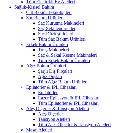
Tüm Elektrikli Ev Aletleri
Sağlık-Kişisel Bakım
Cilt Bakım Teknolojileri
Saç Bakım Ürünleri
Saç Kurutma Makineleri
Saç Şekillendiriciler
Saç Düzleştiricileri
Tüm Saç Bakım Ürünleri
Erkek Bakım Ürünleri
Tıraş Makineleri
Saç & Sakal Kesme Makineleri
Tüm Erkek Bakım Ürünleri
Ağız Bakım Ürünleri
Şarjlı Diş Fırçaları
Ağız Duşları
Tüm Ağız Bakım Ürünleri
Epilatörler & IPL Cihazları
Epilatörler
Lazer Epilasyon & IPL Cihazları
Tüm Epilatörler & IPL Cihazları
Ateş Ölçerler & Tansiyon Aletleri
Ateş Ölçerler
Tansiyon Aletleri
Tüm Ateş Ölçerler & Tansiyon Aletleri
Masaj Aletleri