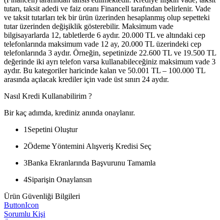
tutarı, taksit adedi ve faiz oranı Financell tarafından belirlenir. Vade
ve taksit tutarları tek bir ürün üzerinden hesaplanmış olup sepetteki
tutar üzerinden değişiklik gösterebilir. Maksimum vade
bilgisayarlarda 12, tabletlerde 6 aydır. 20.000 TL ve altındaki cep
telefonlarında maksimum vade 12 ay, 20.000 TL üzerindeki cep
telefonlarında 3 aydır. Örneğin, sepetinizde 22.600 TL ve 19.500 TL
değerinde iki ayrı telefon varsa kullanabileceğiniz maksimum vade 3
aydır. Bu kategoriler haricinde kalan ve 50.001 TL – 100.000 TL
arasında açılacak krediler için vade üst sınırı 24 aydır.
Nasıl Kredi Kullanabilirim ?
Bir kaç adımda, krediniz anında onaylanır.
1
Sepetini Oluştur
2
Ödeme Yöntemini Alışveriş Kredisi Seç
3
Banka Ekranlarında Başvurunu Tamamla
4
Siparişin Onaylansın
Ürün Güvenliği Bilgileri
ButtonIcon
Sorumlu Kişi