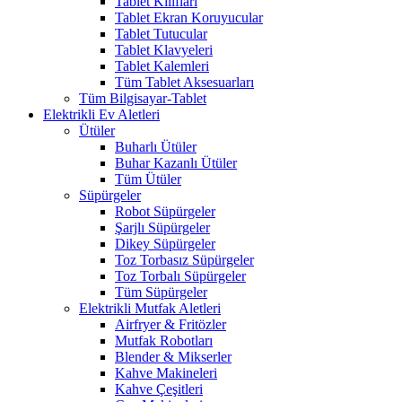
Tablet Kılıfları
Tablet Ekran Koruyucular
Tablet Tutucular
Tablet Klavyeleri
Tablet Kalemleri
Tüm Tablet Aksesuarları
Tüm Bilgisayar-Tablet
Elektrikli Ev Aletleri
Ütüler
Buharlı Ütüler
Buhar Kazanlı Ütüler
Tüm Ütüler
Süpürgeler
Robot Süpürgeler
Şarjlı Süpürgeler
Dikey Süpürgeler
Toz Torbasız Süpürgeler
Toz Torbalı Süpürgeler
Tüm Süpürgeler
Elektrikli Mutfak Aletleri
Airfryer & Fritözler
Mutfak Robotları
Blender & Mikserler
Kahve Makineleri
Kahve Çeşitleri