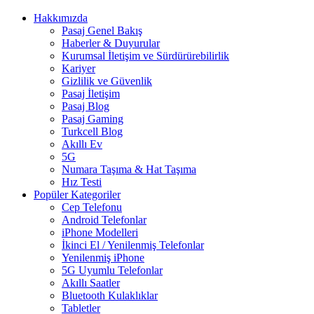
Hakkımızda
Pasaj Genel Bakış
Haberler & Duyurular
Kurumsal İletişim ve Sürdürürebilirlik
Kariyer
Gizlilik ve Güvenlik
Pasaj İletişim
Pasaj Blog
Pasaj Gaming
Turkcell Blog
Akıllı Ev
5G
Numara Taşıma & Hat Taşıma
Hız Testi
Popüler Kategoriler
Cep Telefonu
Android Telefonlar
iPhone Modelleri
İkinci El / Yenilenmiş Telefonlar
Yenilenmiş iPhone
5G Uyumlu Telefonlar
Akıllı Saatler
Bluetooth Kulaklıklar
Tabletler