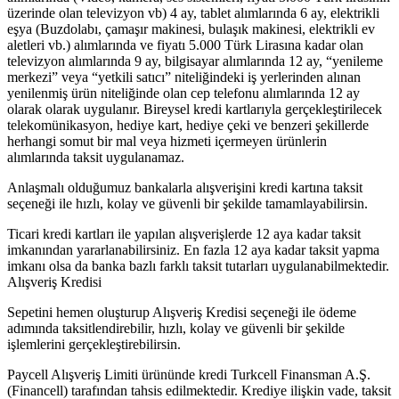
üzerinde olan televizyon vb) 4 ay, tablet alımlarında 6 ay, elektrikli
eşya (Buzdolabı, çamaşır makinesi, bulaşık makinesi, elektrikli ev
aletleri vb.) alımlarında ve fiyatı 5.000 Türk Lirasına kadar olan
televizyon alımlarında 9 ay, bilgisayar alımlarında 12 ay, “yenileme
merkezi” veya “yetkili satıcı” niteliğindeki iş yerlerinden alınan
yenilenmiş ürün niteliğinde olan cep telefonu alımlarında 12 ay
olarak olarak uygulanır. Bireysel kredi kartlarıyla gerçekleştirilecek
telekomünikasyon, hediye kart, hediye çeki ve benzeri şekillerde
herhangi somut bir mal veya hizmeti içermeyen ürünlerin
alımlarında taksit uygulanamaz.
Anlaşmalı olduğumuz bankalarla alışverişini kredi kartına taksit
seçeneği ile hızlı, kolay ve güvenli bir şekilde tamamlayabilirsin.
Ticari kredi kartları ile yapılan alışverişlerde 12 aya kadar taksit
imkanından yararlanabilirsiniz. En fazla 12 aya kadar taksit yapma
imkanı olsa da banka bazlı farklı taksit tutarları uygulanabilmektedir.
Alışveriş Kredisi
Sepetini hemen oluşturup Alışveriş Kredisi seçeneği ile ödeme
adımında taksitlendirebilir, hızlı, kolay ve güvenli bir şekilde
işlemlerini gerçekleştirebilirsin.
Paycell Alışveriş Limiti ürününde kredi Turkcell Finansman A.Ş.
(Financell) tarafından tahsis edilmektedir. Krediye ilişkin vade, taksit