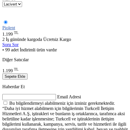
Piolent
TL
1.199
2 İş gününde kargoda
Ücretsiz Kargo
Soru Sor
• 99 adet İndirimli ürün vardır
Diğer Satıcılar
TL
1.199
Sepete Ekle
Haberdar Et
Email Adresi
Bu bilgilendirmeyi alabilmeniz için izniniz gerekmektedir.
“Daha iyi hizmet alabilmem için bilgilerimin Turkcell İletişim
Hizmetleri A.Ş, iştirakleri ve bunların iş ortaklarınca, tarafımca aksi
belirtiline kadar işlenmesine; Turkcell ve iştiraklerinin iletişim
bilgilerimi kullanarak, kampanya, servis, tarife ve hizmetleri ile ilgili
duyuruları tarafıma iletmesine izin verdiğimi kabul, beyan ve taahhüt