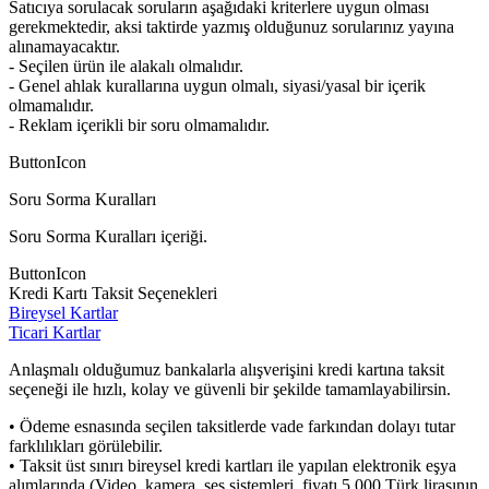
Satıcıya sorulacak soruların aşağıdaki kriterlere uygun olması
gerekmektedir, aksi taktirde yazmış olduğunuz sorularınız yayına
alınamayacaktır.
- Seçilen ürün ile alakalı olmalıdır.
- Genel ahlak kurallarına uygun olmalı, siyasi/yasal bir içerik
olmamalıdır.
- Reklam içerikli bir soru olmamalıdır.
ButtonIcon
Soru Sorma Kuralları
Soru Sorma Kuralları içeriği.
ButtonIcon
Kredi Kartı Taksit Seçenekleri
Bireysel Kartlar
Ticari Kartlar
Anlaşmalı olduğumuz bankalarla alışverişini kredi kartına taksit
seçeneği ile hızlı, kolay ve güvenli bir şekilde tamamlayabilirsin.
• Ödeme esnasında seçilen taksitlerde vade farkından dolayı tutar
farklılıkları görülebilir.
• Taksit üst sınırı bireysel kredi kartları ile yapılan elektronik eşya
alımlarında (Video, kamera, ses sistemleri, fiyatı 5.000 Türk lirasının