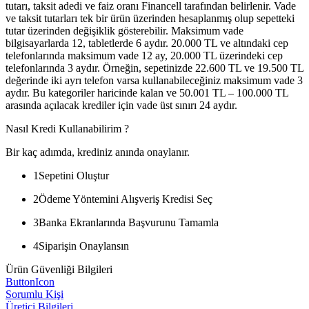
tutarı, taksit adedi ve faiz oranı Financell tarafından belirlenir. Vade
ve taksit tutarları tek bir ürün üzerinden hesaplanmış olup sepetteki
tutar üzerinden değişiklik gösterebilir. Maksimum vade
bilgisayarlarda 12, tabletlerde 6 aydır. 20.000 TL ve altındaki cep
telefonlarında maksimum vade 12 ay, 20.000 TL üzerindeki cep
telefonlarında 3 aydır. Örneğin, sepetinizde 22.600 TL ve 19.500 TL
değerinde iki ayrı telefon varsa kullanabileceğiniz maksimum vade 3
aydır. Bu kategoriler haricinde kalan ve 50.001 TL – 100.000 TL
arasında açılacak krediler için vade üst sınırı 24 aydır.
Nasıl Kredi Kullanabilirim ?
Bir kaç adımda, krediniz anında onaylanır.
1
Sepetini Oluştur
2
Ödeme Yöntemini Alışveriş Kredisi Seç
3
Banka Ekranlarında Başvurunu Tamamla
4
Siparişin Onaylansın
Ürün Güvenliği Bilgileri
ButtonIcon
Sorumlu Kişi
Üretici Bilgileri