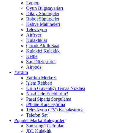
Laptop
Oyun Bilgisayarları
Dikey Süpürgeler
Robot Süpürgeler
Kahve Makineleri
Televizyon
Airfryer
Kulaklıklar
Çocuk Akıllı Saat
Kulakiçi Kulaklık
Kettle
Saç Düzleştirici
Airpods
Yardım
Yardım Merkezi
İşlem Rehberi
Ürün Güvenliği Temas Noktası
Nasıl İade Edebilirim?
Pasaj Sipariş Sorgulama
iPhone Karşılaştırma
Televizyon (TV) Karşılaştırma
Telefon Sat
Popüler Marka Kategoriler
Samsung Telefonlar
JBL Kulaklık