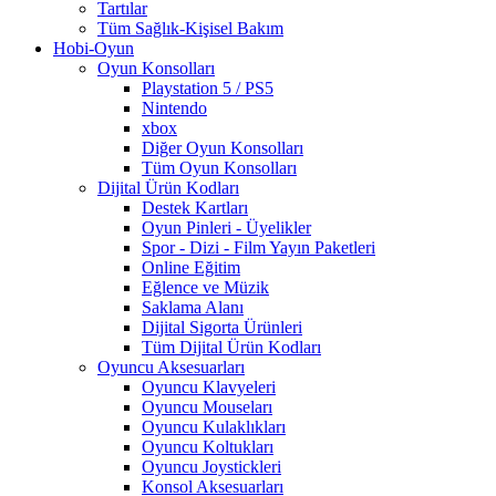
Tartılar
Tüm Sağlık-Kişisel Bakım
Hobi-Oyun
Oyun Konsolları
Playstation 5 / PS5
Nintendo
xbox
Diğer Oyun Konsolları
Tüm Oyun Konsolları
Dijital Ürün Kodları
Destek Kartları
Oyun Pinleri - Üyelikler
Spor - Dizi - Film Yayın Paketleri
Online Eğitim
Eğlence ve Müzik
Saklama Alanı
Dijital Sigorta Ürünleri
Tüm Dijital Ürün Kodları
Oyuncu Aksesuarları
Oyuncu Klavyeleri
Oyuncu Mouseları
Oyuncu Kulaklıkları
Oyuncu Koltukları
Oyuncu Joystickleri
Konsol Aksesuarları