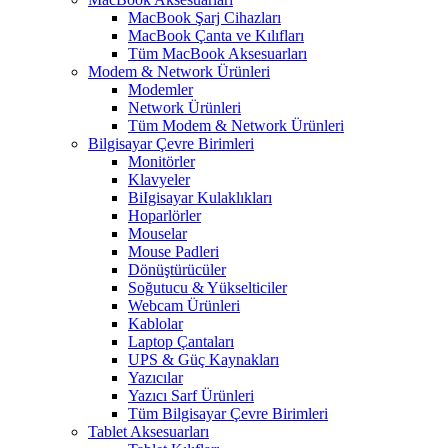
MacBook Şarj Cihazları
MacBook Çanta ve Kılıfları
Tüm MacBook Aksesuarları
Modem & Network Ürünleri
Modemler
Network Ürünleri
Tüm Modem & Network Ürünleri
Bilgisayar Çevre Birimleri
Monitörler
Klavyeler
BiIgisayar Kulaklıkları
Hoparlörler
Mouselar
Mouse Padleri
Dönüştürücüler
Soğutucu & Yükselticiler
Webcam Ürünleri
Kablolar
Laptop Çantaları
UPS & Güç Kaynakları
Yazıcılar
Yazıcı Sarf Ürünleri
Tüm Bilgisayar Çevre Birimleri
Tablet Aksesuarları