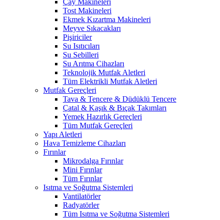
Çay Makineleri
Tost Makineleri
Ekmek Kızartma Makineleri
Meyve Sıkacakları
Pişiriciler
Su Isıtıcıları
Su Sebilleri
Su Arıtma Cihazları
Teknolojik Mutfak Aletleri
Tüm Elektrikli Mutfak Aletleri
Mutfak Gereçleri
Tava & Tencere & Düdüklü Tencere
Çatal & Kaşık & Bıçak Takımları
Yemek Hazırlık Gereçleri
Tüm Mutfak Gereçleri
Yapı Aletleri
Hava Temizleme Cihazları
Fırınlar
Mikrodalga Fırınlar
Mini Fırınlar
Tüm Fırınlar
Isıtma ve Soğutma Sistemleri
Vantilatörler
Radyatörler
Tüm Isıtma ve Soğutma Sistemleri