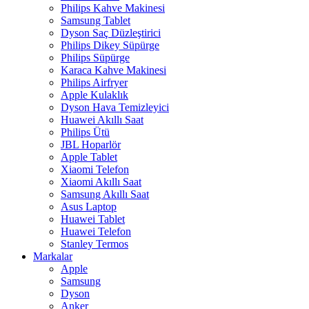
Philips Kahve Makinesi
Samsung Tablet
Dyson Saç Düzleştirici
Philips Dikey Süpürge
Philips Süpürge
Karaca Kahve Makinesi
Philips Airfryer
Apple Kulaklık
Dyson Hava Temizleyici
Huawei Akıllı Saat
Philips Ütü
JBL Hoparlör
Apple Tablet
Xiaomi Telefon
Xiaomi Akıllı Saat
Samsung Akıllı Saat
Asus Laptop
Huawei Tablet
Huawei Telefon
Stanley Termos
Markalar
Apple
Samsung
Dyson
Anker