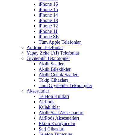
iPhone 16
iPhone 15
iPhone 14
iPhone 13
iPhone 12
iPhone 11
iPhone SE
Tüm Apple Telefonlar
Android Telefonlar
Yapay Zeka (AI) Telefonlar
Giyilebilir Teknolojiler
Akıllı Saatler
Akıllı Bileklikler
Akıllı Çocuk Saatleri
Takip Cihazları
Tüm Giyilebilir Teknolojiler
Aksesuarlar
Telefon Kılıfları
AirPods
Kulaklıklar
Akıllı Saat Aksesuarları
AirPods Aksesuarları
Ekran Koruyucular
Şarj Cihazları
Telefon Tutucular