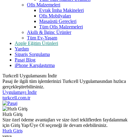
Ofis Malzemeleri
Evrak İmha Makineleri
Ofis Mobilyaları
Masaüstü Gereçleri
Tüm Ofis Malzemeleri
Akıllı & İlginç Ürünler
Tüm Ev-Yaşam
Apple Eğitim Ürünleri
Yardım
Sipariş Sorgulama
Pasaj Blog
iPhone Karşılaştırma
Turkcell Uygulamasını İndir
Pasaj ile ilgili tüm işlemlerinizi Turkcell Uygulamasından hızlıca
gerçekleştirebilirsiniz.
Uygulamayı İndir
turkcell.com.tr
Hızlı Giriş
Size özel ödeme avantajları ve size özel tekliflerden faydalanmak
için Giriş Yap/Üye Ol seçeneği ile devam edebilirsiniz.
Hızlı Giriş
veya