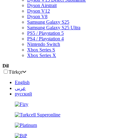
Dyson Airstrait
Dyson V12
Dyson V8
Samsung Galaxy S25
Samsung Galaxy S25 Ultra
PS5 / Playstation 5
PS4 / Playstation 4
Nintendo Switch
Xbox Series S
Xbox Series X
Dil
Türkçe
English
عربى
русский