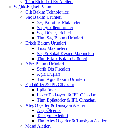
Tüm Elektrikli Ev Aletleri
Sağlık-Kişisel Bakım
Cilt Bakım Teknolojileri
Saç Bakım Ürünleri
Saç Kurutma Makineleri
Saç Şekillendiriciler
Saç Düzleştiricileri
Tüm Saç Bakım Ürünleri
Erkek Bakım Ürünleri
Tıraş Makineleri
Saç & Sakal Kesme Makineleri
Tüm Erkek Bakım Ürünleri
Ağız Bakım Ürünleri
Şarjlı Diş Fırçaları
Ağız Duşları
Tüm Ağız Bakım Ürünleri
Epilatörler & IPL Cihazları
Epilatörler
Lazer Epilasyon & IPL Cihazları
Tüm Epilatörler & IPL Cihazları
Ateş Ölçerler & Tansiyon Aletleri
Ateş Ölçerler
Tansiyon Aletleri
Tüm Ateş Ölçerler & Tansiyon Aletleri
Masaj Aletleri