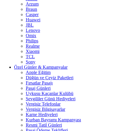
Arzum
Braun
Casper
Huawei
JBL
Lenovo
Omix
Philips
Realme
Xiaomi
TCL
Sony
Özel Günler & Kampanyalar
Apple Eğitim
Düğün ve Çeyiz Paketleri
Fırsatlar Pasajı
Pasaj Günleri
Uykusu Kaçanlar Kulübü
Sevgililer Günü Hediyeleri
Vergisiz Telefonlar
Vergisiz Bilgisayarlar
Karne Hediyeleri
Kurban Bayramı Kampanyası
Resmi Tatil Günleri
Pasaj Ödeme Teklifleri