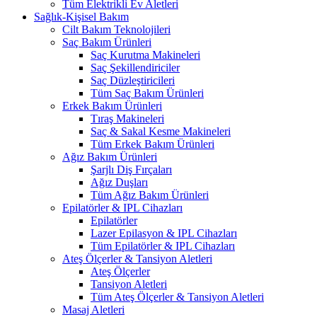
Tüm Elektrikli Ev Aletleri
Sağlık-Kişisel Bakım
Cilt Bakım Teknolojileri
Saç Bakım Ürünleri
Saç Kurutma Makineleri
Saç Şekillendiriciler
Saç Düzleştiricileri
Tüm Saç Bakım Ürünleri
Erkek Bakım Ürünleri
Tıraş Makineleri
Saç & Sakal Kesme Makineleri
Tüm Erkek Bakım Ürünleri
Ağız Bakım Ürünleri
Şarjlı Diş Fırçaları
Ağız Duşları
Tüm Ağız Bakım Ürünleri
Epilatörler & IPL Cihazları
Epilatörler
Lazer Epilasyon & IPL Cihazları
Tüm Epilatörler & IPL Cihazları
Ateş Ölçerler & Tansiyon Aletleri
Ateş Ölçerler
Tansiyon Aletleri
Tüm Ateş Ölçerler & Tansiyon Aletleri
Masaj Aletleri