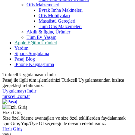
Ofis Malzemeleri
Evrak İmha Makineleri
Ofis Mobilyaları
Masaüstü Gereçleri
Tüm Ofis Malzemeleri
Akıllı & İlginç Ürünler
Tüm Ev-Yaşam
Apple Eğitim Ürünleri
Yardım
Sipariş Sorgulama
Pasaj Blog
iPhone Karşılaştırma
Turkcell Uygulamasını İndir
Pasaj ile ilgili tüm işlemlerinizi Turkcell Uygulamasından hızlıca
gerçekleştirebilirsiniz.
Uygulamayı İndir
turkcell.com.tr
Hızlı Giriş
Size özel ödeme avantajları ve size özel tekliflerden faydalanmak
için Giriş Yap/Üye Ol seçeneği ile devam edebilirsiniz.
Hızlı Giriş
veya