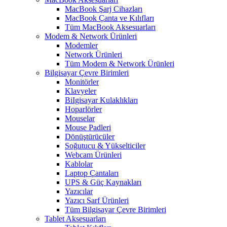
MacBook Şarj Cihazları
MacBook Çanta ve Kılıfları
Tüm MacBook Aksesuarları
Modem & Network Ürünleri
Modemler
Network Ürünleri
Tüm Modem & Network Ürünleri
Bilgisayar Çevre Birimleri
Monitörler
Klavyeler
BiIgisayar Kulaklıkları
Hoparlörler
Mouselar
Mouse Padleri
Dönüştürücüler
Soğutucu & Yükselticiler
Webcam Ürünleri
Kablolar
Laptop Çantaları
UPS & Güç Kaynakları
Yazıcılar
Yazıcı Sarf Ürünleri
Tüm Bilgisayar Çevre Birimleri
Tablet Aksesuarları