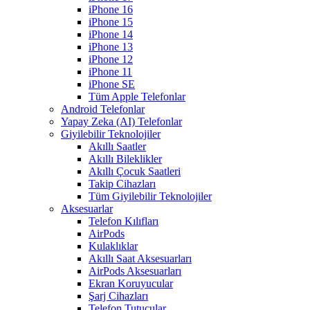
iPhone 16
iPhone 15
iPhone 14
iPhone 13
iPhone 12
iPhone 11
iPhone SE
Tüm Apple Telefonlar
Android Telefonlar
Yapay Zeka (AI) Telefonlar
Giyilebilir Teknolojiler
Akıllı Saatler
Akıllı Bileklikler
Akıllı Çocuk Saatleri
Takip Cihazları
Tüm Giyilebilir Teknolojiler
Aksesuarlar
Telefon Kılıfları
AirPods
Kulaklıklar
Akıllı Saat Aksesuarları
AirPods Aksesuarları
Ekran Koruyucular
Şarj Cihazları
Telefon Tutucular