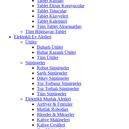
Tablet Kılıfları
Tablet Ekran Koruyucular
Tablet Tutucular
Tablet Klavyeleri
Tablet Kalemleri
Tüm Tablet Aksesuarları
Tüm Bilgisayar-Tablet
Elektrikli Ev Aletleri
Ütüler
Buharlı Ütüler
Buhar Kazanlı Ütüler
Tüm Ütüler
Süpürgeler
Robot Süpürgeler
Şarjlı Süpürgeler
Dikey Süpürgeler
Toz Torbasız Süpürgeler
Toz Torbalı Süpürgeler
Tüm Süpürgeler
Elektrikli Mutfak Aletleri
Airfryer & Fritözler
Mutfak Robotları
Blender & Mikserler
Kahve Makineleri
Kahve Çeşitleri