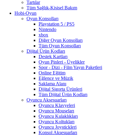
Tartılar
Tüm Sağlık-Kişisel Bakım
Hobi-Oyun
Oyun Konsolları
Playstation 5 / PS5
Nintendo
xbox
Diğer Oyun Konsolları
Tüm Oyun Konsolları
Dijital Ürün Kodları
Destek Kartları
Oyun Pinleri - Üyelikler
Spor - Dizi - Film Yayın Paketleri
Online Eğitim
Eğlence ve Müzik
Saklama Alanı
Dijital Sigorta Ürünleri
Tüm Dijital Ürün Kodları
Oyuncu Aksesuarları
Oyuncu Klavyeleri
Oyuncu Mouseları
Oyuncu Kulaklıkları
Oyuncu Koltukları
Oyuncu Joystickleri
Konsol Aksesuarları