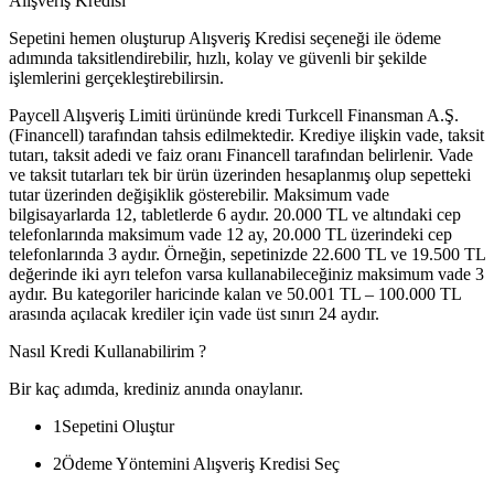
Alışveriş Kredisi
Sepetini hemen oluşturup Alışveriş Kredisi seçeneği ile ödeme
adımında taksitlendirebilir, hızlı, kolay ve güvenli bir şekilde
işlemlerini gerçekleştirebilirsin.
Paycell Alışveriş Limiti ürününde kredi Turkcell Finansman A.Ş.
(Financell) tarafından tahsis edilmektedir. Krediye ilişkin vade, taksit
tutarı, taksit adedi ve faiz oranı Financell tarafından belirlenir. Vade
ve taksit tutarları tek bir ürün üzerinden hesaplanmış olup sepetteki
tutar üzerinden değişiklik gösterebilir. Maksimum vade
bilgisayarlarda 12, tabletlerde 6 aydır. 20.000 TL ve altındaki cep
telefonlarında maksimum vade 12 ay, 20.000 TL üzerindeki cep
telefonlarında 3 aydır. Örneğin, sepetinizde 22.600 TL ve 19.500 TL
değerinde iki ayrı telefon varsa kullanabileceğiniz maksimum vade 3
aydır. Bu kategoriler haricinde kalan ve 50.001 TL – 100.000 TL
arasında açılacak krediler için vade üst sınırı 24 aydır.
Nasıl Kredi Kullanabilirim ?
Bir kaç adımda, krediniz anında onaylanır.
1
Sepetini Oluştur
2
Ödeme Yöntemini Alışveriş Kredisi Seç