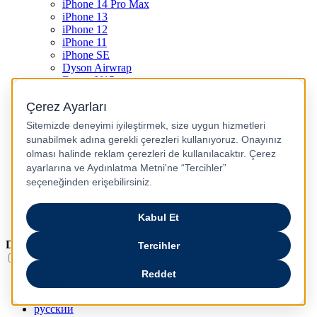
iPhone 14 Pro Max
iPhone 13
iPhone 12
iPhone 11
iPhone SE
Dyson Airwrap
Dyson V15
Dyson V15 Detect Submarine
Dyson Airstrait
Dyson V12
Dyson V8
Samsung Galaxy S25
Samsung Galaxy S25 Ultra
PS5 / Playstation 5
PS4 / Playstation 4
Nintendo Switch
Xbox Series S
Xbox Series X
Dil
Türkçe
English
عربى
русский