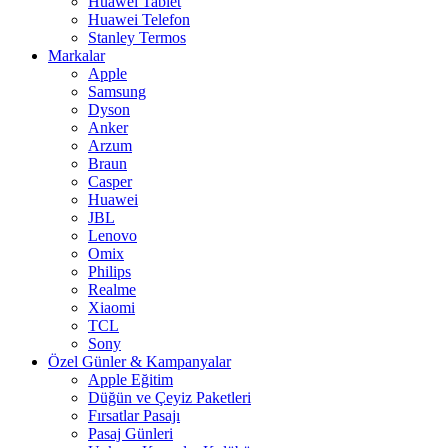
Huawei Tablet
Huawei Telefon
Stanley Termos
Markalar
Apple
Samsung
Dyson
Anker
Arzum
Braun
Casper
Huawei
JBL
Lenovo
Omix
Philips
Realme
Xiaomi
TCL
Sony
Özel Günler & Kampanyalar
Apple Eğitim
Düğün ve Çeyiz Paketleri
Fırsatlar Pasajı
Pasaj Günleri