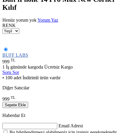
Kılıf
Henüz yorum yok
Yorum Yaz
RENK
BUFF LABS
TL
999
1 İş gününde kargoda
Ücretsiz Kargo
Soru Sor
• 100 adet İndirimli ürün vardır
Diğer Satıcılar
TL
999
Sepete Ekle
Haberdar Et
Email Adresi
Bu bilgilendirmeyi alabilmeniz için izniniz gerekmektedir.