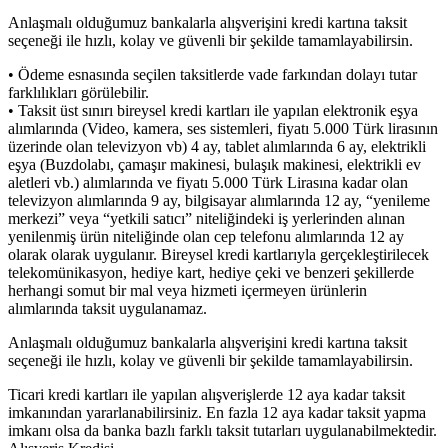
Anlaşmalı olduğumuz bankalarla alışverişini kredi kartına taksit
seçeneği ile hızlı, kolay ve güvenli bir şekilde tamamlayabilirsin.
• Ödeme esnasında seçilen taksitlerde vade farkından dolayı tutar
farklılıkları görülebilir.
• Taksit üst sınırı bireysel kredi kartları ile yapılan elektronik eşya
alımlarında (Video, kamera, ses sistemleri, fiyatı 5.000 Türk lirasının
üzerinde olan televizyon vb) 4 ay, tablet alımlarında 6 ay, elektrikli
eşya (Buzdolabı, çamaşır makinesi, bulaşık makinesi, elektrikli ev
aletleri vb.) alımlarında ve fiyatı 5.000 Türk Lirasına kadar olan
televizyon alımlarında 9 ay, bilgisayar alımlarında 12 ay, “yenileme
merkezi” veya “yetkili satıcı” niteliğindeki iş yerlerinden alınan
yenilenmiş ürün niteliğinde olan cep telefonu alımlarında 12 ay
olarak olarak uygulanır. Bireysel kredi kartlarıyla gerçekleştirilecek
telekomünikasyon, hediye kart, hediye çeki ve benzeri şekillerde
herhangi somut bir mal veya hizmeti içermeyen ürünlerin
alımlarında taksit uygulanamaz.
Anlaşmalı olduğumuz bankalarla alışverişini kredi kartına taksit
seçeneği ile hızlı, kolay ve güvenli bir şekilde tamamlayabilirsin.
Ticari kredi kartları ile yapılan alışverişlerde 12 aya kadar taksit
imkanından yararlanabilirsiniz. En fazla 12 aya kadar taksit yapma
imkanı olsa da banka bazlı farklı taksit tutarları uygulanabilmektedir.