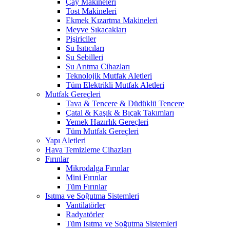
Çay Makineleri
Tost Makineleri
Ekmek Kızartma Makineleri
Meyve Sıkacakları
Pişiriciler
Su Isıtıcıları
Su Sebilleri
Su Arıtma Cihazları
Teknolojik Mutfak Aletleri
Tüm Elektrikli Mutfak Aletleri
Mutfak Gereçleri
Tava & Tencere & Düdüklü Tencere
Çatal & Kaşık & Bıçak Takımları
Yemek Hazırlık Gereçleri
Tüm Mutfak Gereçleri
Yapı Aletleri
Hava Temizleme Cihazları
Fırınlar
Mikrodalga Fırınlar
Mini Fırınlar
Tüm Fırınlar
Isıtma ve Soğutma Sistemleri
Vantilatörler
Radyatörler
Tüm Isıtma ve Soğutma Sistemleri