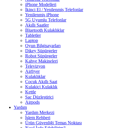
iPhone Modelleri
İkinci El / Yenilenmiş Telefonlar
Yenilenmiş iPhone
5G Uyumlu Telefonlar
Akıllı Saatler
Bluetooth Kulaklıklar
Tabletler
Laptop
Oyun Bilgisayarları
Dikey Süpürgeler
Robot Süpürgeler
Kahve Makineleri
Televizyon
Airfryer
Kulaklıklar
Çocuk Akıllı Saat
Kulakiçi Kulaklık
Kettle
Saç Düzleştirici
Airpods
Yardım
Yardım Merkezi
İşlem Rehberi
Ürün Güvenliği Temas Noktası
Nasıl İade Edebilirim?