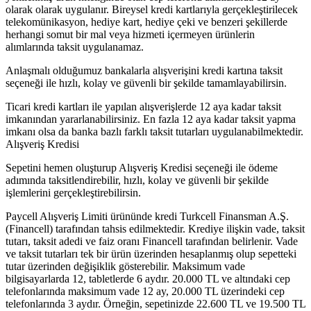
olarak olarak uygulanır. Bireysel kredi kartlarıyla gerçekleştirilecek
telekomünikasyon, hediye kart, hediye çeki ve benzeri şekillerde
herhangi somut bir mal veya hizmeti içermeyen ürünlerin
alımlarında taksit uygulanamaz.
Anlaşmalı olduğumuz bankalarla alışverişini kredi kartına taksit
seçeneği ile hızlı, kolay ve güvenli bir şekilde tamamlayabilirsin.
Ticari kredi kartları ile yapılan alışverişlerde 12 aya kadar taksit
imkanından yararlanabilirsiniz. En fazla 12 aya kadar taksit yapma
imkanı olsa da banka bazlı farklı taksit tutarları uygulanabilmektedir.
Alışveriş Kredisi
Sepetini hemen oluşturup Alışveriş Kredisi seçeneği ile ödeme
adımında taksitlendirebilir, hızlı, kolay ve güvenli bir şekilde
işlemlerini gerçekleştirebilirsin.
Paycell Alışveriş Limiti ürününde kredi Turkcell Finansman A.Ş.
(Financell) tarafından tahsis edilmektedir. Krediye ilişkin vade, taksit
tutarı, taksit adedi ve faiz oranı Financell tarafından belirlenir. Vade
ve taksit tutarları tek bir ürün üzerinden hesaplanmış olup sepetteki
tutar üzerinden değişiklik gösterebilir. Maksimum vade
bilgisayarlarda 12, tabletlerde 6 aydır. 20.000 TL ve altındaki cep
telefonlarında maksimum vade 12 ay, 20.000 TL üzerindeki cep
telefonlarında 3 aydır. Örneğin, sepetinizde 22.600 TL ve 19.500 TL