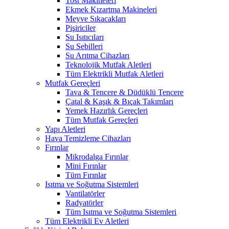
Tost Makineleri
Ekmek Kızartma Makineleri
Meyve Sıkacakları
Pişiriciler
Su Isıtıcıları
Su Sebilleri
Su Arıtma Cihazları
Teknolojik Mutfak Aletleri
Tüm Elektrikli Mutfak Aletleri
Mutfak Gereçleri
Tava & Tencere & Düdüklü Tencere
Çatal & Kaşık & Bıçak Takımları
Yemek Hazırlık Gereçleri
Tüm Mutfak Gereçleri
Yapı Aletleri
Hava Temizleme Cihazları
Fırınlar
Mikrodalga Fırınlar
Mini Fırınlar
Tüm Fırınlar
Isıtma ve Soğutma Sistemleri
Vantilatörler
Radyatörler
Tüm Isıtma ve Soğutma Sistemleri
Tüm Elektrikli Ev Aletleri