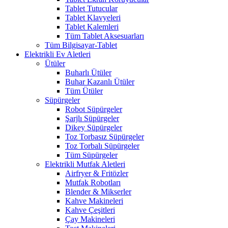
Tablet Tutucular
Tablet Klavyeleri
Tablet Kalemleri
Tüm Tablet Aksesuarları
Tüm Bilgisayar-Tablet
Elektrikli Ev Aletleri
Ütüler
Buharlı Ütüler
Buhar Kazanlı Ütüler
Tüm Ütüler
Süpürgeler
Robot Süpürgeler
Şarjlı Süpürgeler
Dikey Süpürgeler
Toz Torbasız Süpürgeler
Toz Torbalı Süpürgeler
Tüm Süpürgeler
Elektrikli Mutfak Aletleri
Airfryer & Fritözler
Mutfak Robotları
Blender & Mikserler
Kahve Makineleri
Kahve Çeşitleri
Çay Makineleri