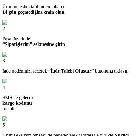
Ürünün teslim tarihinden itibaren
14 gün geçmediğine emin olun.
2
Pasaj üzerinde
“Siparişlerim” sekmesine girin
3
İade nedeninizi seçerek
“İade Talebi OIuştur”
butonuna tıklayın.
4
SMS ile gelecek
kargo kodunu
not alın.
5
Ürünü eksiksiz bir şekilde paketleyerek faturası ile birlikte
Yurtiçi