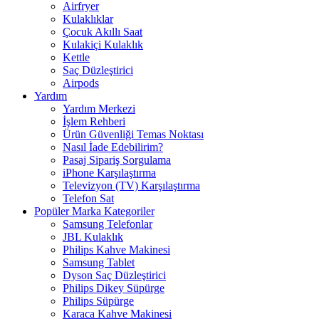
Airfryer
Kulaklıklar
Çocuk Akıllı Saat
Kulakiçi Kulaklık
Kettle
Saç Düzleştirici
Airpods
Yardım
Yardım Merkezi
İşlem Rehberi
Ürün Güvenliği Temas Noktası
Nasıl İade Edebilirim?
Pasaj Sipariş Sorgulama
iPhone Karşılaştırma
Televizyon (TV) Karşılaştırma
Telefon Sat
Popüler Marka Kategoriler
Samsung Telefonlar
JBL Kulaklık
Philips Kahve Makinesi
Samsung Tablet
Dyson Saç Düzleştirici
Philips Dikey Süpürge
Philips Süpürge
Karaca Kahve Makinesi