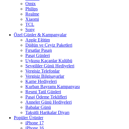
Omix
Philips
Realme
Xiaomi
TCL
Sony
Özel Günler & Kampanyalar
Apple Eğitim
Düğün ve Çeyiz Paketleri
Fırsatlar Pasajı
Pasaj Günleri
Uykusu Kaçanlar Kulübü
Sevgililer Günü Hediyeleri
Vergisiz Telefonlar
Vergisiz Bilgisayarlar
Karne Hediyeleri
Kurban Bayramı Kampanyası
Resmi Tatil Günleri
Pasaj Ödeme Teklifleri
Anneler Günü Hediyeleri
Babalar Günü
Taksitli Harikalar Diyarı
Popüler Ürünler
iPhone 17
iPhone 16