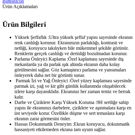
ButtonIcon
Ürün Açıklamaları
Ürün Bilgileri
Yüksek Şeffaflık :Ultra yüksek şeffaf yapısı sayesinde ekranın
renk canlılığı korunur. Ekranınızın parlaklığı, kontrastı ve
netliği, koruyucu takılıyken bile mükemmel şekilde görünür.
Renklerin gerçek canlılığı ve derinliği bozulmadan korunur.
Parlama Önleyici Kaplama :Özel kaplaması sayesinde dış
mekanlarda ya da parlak ışık altında ekranın daha kolay
görülmesini sağlar. Göz kamaştırıcı parlama ve yansımaları
önleyerek daha net bir görüntü sunar.
Parmak İzi ve Yağ Önleyici :Özel yüzey kaplaması sayesinde
parmak izi, yağ ve kir gibi günlük kullanımda oluşabilecek
izlere karşı dayanıklıdır. Ekranınız her zaman temiz ve berrak
kalır.
Darbe ve Çiziklere Karşı Yüksek Koruma :9H sertliğe sahip
yapısı ile ekranınızı darbelere, çiziklere ve aşınmalara karşı en
üst seviyede korur. Özellikle düşme ve sert temaslara karşı
ekranın zarar görmesini önler.
Hassas Dokunmatik Deneyim :Ekran koruyucu, dokunmatik
hassasiyeti etkilemeden ekrana tam uyum sağlar.