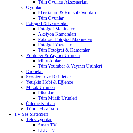
Tüm Oyuncu Aksesuarları
Oyunlar
Playstation & Konsol Oyunları
Tüm Oyunlar
Fotoğraf & Kameralar
Fotoğraf Makineleri
Aksiyon Kameraları
Polaroid Fotoğraf Makineleri
Fotoğraf Yazıcıları
Tüm Fotoğraf & Kameralar
Youtuber & Yayıncı Ürünleri
Mikrofonlar
Tüm Youtuber & Yayıncı Ürünleri
Dronelar
Scooterlar ve Bisikletler
Yetişkin Hobi & Eğlence
Müzik Ürünleri
Pikaplar
Tüm Müzik Ürünleri
Ödeme Kartları
Tüm Hobi-Oyun
TV-Ses Sistemleri
Televizyonlar
Smart TV
LED TV