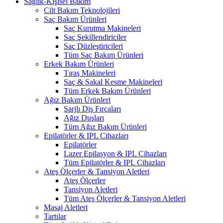
Sağlık-Kişisel Bakım
Cilt Bakım Teknolojileri
Saç Bakım Ürünleri
Saç Kurutma Makineleri
Saç Şekillendiriciler
Saç Düzleştiricileri
Tüm Saç Bakım Ürünleri
Erkek Bakım Ürünleri
Tıraş Makineleri
Saç & Sakal Kesme Makineleri
Tüm Erkek Bakım Ürünleri
Ağız Bakım Ürünleri
Şarjlı Diş Fırçaları
Ağız Duşları
Tüm Ağız Bakım Ürünleri
Epilatörler & IPL Cihazları
Epilatörler
Lazer Epilasyon & IPL Cihazları
Tüm Epilatörler & IPL Cihazları
Ateş Ölçerler & Tansiyon Aletleri
Ateş Ölçerler
Tansiyon Aletleri
Tüm Ateş Ölçerler & Tansiyon Aletleri
Masaj Aletleri
Tartılar