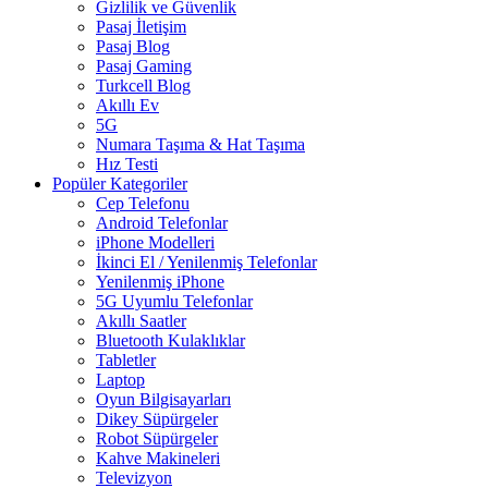
Gizlilik ve Güvenlik
Pasaj İletişim
Pasaj Blog
Pasaj Gaming
Turkcell Blog
Akıllı Ev
5G
Numara Taşıma & Hat Taşıma
Hız Testi
Popüler Kategoriler
Cep Telefonu
Android Telefonlar
iPhone Modelleri
İkinci El / Yenilenmiş Telefonlar
Yenilenmiş iPhone
5G Uyumlu Telefonlar
Akıllı Saatler
Bluetooth Kulaklıklar
Tabletler
Laptop
Oyun Bilgisayarları
Dikey Süpürgeler
Robot Süpürgeler
Kahve Makineleri
Televizyon