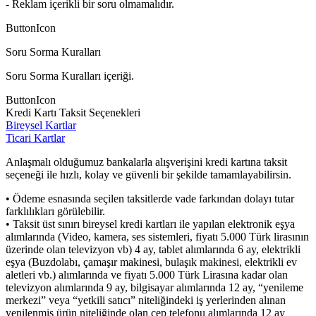
- Reklam içerikli bir soru olmamalıdır.
ButtonIcon
Soru Sorma Kuralları
Soru Sorma Kuralları içeriği.
ButtonIcon
Kredi Kartı Taksit Seçenekleri
Bireysel Kartlar
Ticari Kartlar
Anlaşmalı olduğumuz bankalarla alışverişini kredi kartına taksit
seçeneği ile hızlı, kolay ve güvenli bir şekilde tamamlayabilirsin.
• Ödeme esnasında seçilen taksitlerde vade farkından dolayı tutar
farklılıkları görülebilir.
• Taksit üst sınırı bireysel kredi kartları ile yapılan elektronik eşya
alımlarında (Video, kamera, ses sistemleri, fiyatı 5.000 Türk lirasının
üzerinde olan televizyon vb) 4 ay, tablet alımlarında 6 ay, elektrikli
eşya (Buzdolabı, çamaşır makinesi, bulaşık makinesi, elektrikli ev
aletleri vb.) alımlarında ve fiyatı 5.000 Türk Lirasına kadar olan
televizyon alımlarında 9 ay, bilgisayar alımlarında 12 ay, “yenileme
merkezi” veya “yetkili satıcı” niteliğindeki iş yerlerinden alınan
yenilenmiş ürün niteliğinde olan cep telefonu alımlarında 12 ay