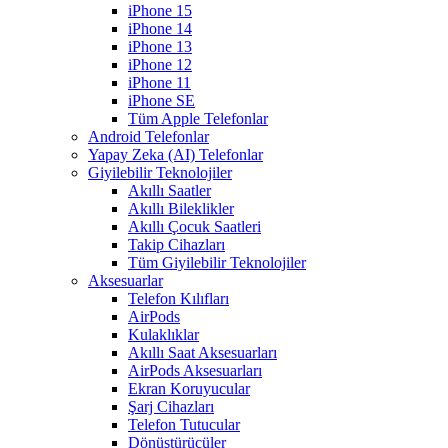
iPhone 15
iPhone 14
iPhone 13
iPhone 12
iPhone 11
iPhone SE
Tüm Apple Telefonlar
Android Telefonlar
Yapay Zeka (AI) Telefonlar
Giyilebilir Teknolojiler
Akıllı Saatler
Akıllı Bileklikler
Akıllı Çocuk Saatleri
Takip Cihazları
Tüm Giyilebilir Teknolojiler
Aksesuarlar
Telefon Kılıfları
AirPods
Kulaklıklar
Akıllı Saat Aksesuarları
AirPods Aksesuarları
Ekran Koruyucular
Şarj Cihazları
Telefon Tutucular
Dönüştürücüler