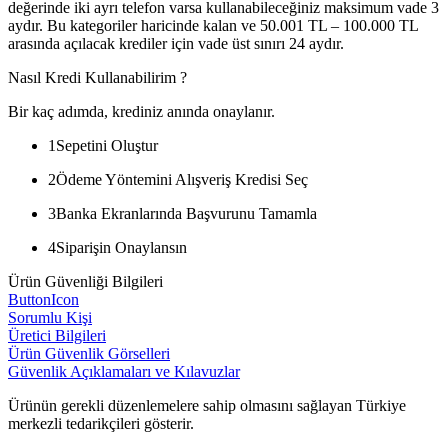
değerinde iki ayrı telefon varsa kullanabileceğiniz maksimum vade 3
aydır. Bu kategoriler haricinde kalan ve 50.001 TL – 100.000 TL
arasında açılacak krediler için vade üst sınırı 24 aydır.
Nasıl Kredi Kullanabilirim ?
Bir kaç adımda, krediniz anında onaylanır.
1
Sepetini Oluştur
2
Ödeme Yöntemini Alışveriş Kredisi Seç
3
Banka Ekranlarında Başvurunu Tamamla
4
Siparişin Onaylansın
Ürün Güvenliği Bilgileri
ButtonIcon
Sorumlu Kişi
Üretici Bilgileri
Ürün Güvenlik Görselleri
Güvenlik Açıklamaları ve Kılavuzlar
Ürünün gerekli düzenlemelere sahip olmasını sağlayan Türkiye
merkezli tedarikçileri gösterir.