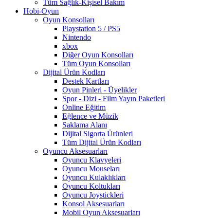
Tüm Sağlık-Kişisel Bakım
Hobi-Oyun
Oyun Konsolları
Playstation 5 / PS5
Nintendo
xbox
Diğer Oyun Konsolları
Tüm Oyun Konsolları
Dijital Ürün Kodları
Destek Kartları
Oyun Pinleri - Üyelikler
Spor - Dizi - Film Yayın Paketleri
Online Eğitim
Eğlence ve Müzik
Saklama Alanı
Dijital Sigorta Ürünleri
Tüm Dijital Ürün Kodları
Oyuncu Aksesuarları
Oyuncu Klavyeleri
Oyuncu Mouseları
Oyuncu Kulaklıkları
Oyuncu Koltukları
Oyuncu Joystickleri
Konsol Aksesuarları
Mobil Oyun Aksesuarları