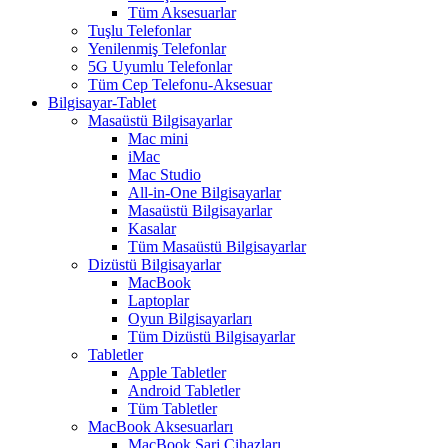
Tüm Aksesuarlar
Tuşlu Telefonlar
Yenilenmiş Telefonlar
5G Uyumlu Telefonlar
Tüm Cep Telefonu-Aksesuar
Bilgisayar-Tablet
Masaüstü Bilgisayarlar
Mac mini
iMac
Mac Studio
All-in-One Bilgisayarlar
Masaüstü Bilgisayarlar
Kasalar
Tüm Masaüstü Bilgisayarlar
Dizüstü Bilgisayarlar
MacBook
Laptoplar
Oyun Bilgisayarları
Tüm Dizüstü Bilgisayarlar
Tabletler
Apple Tabletler
Android Tabletler
Tüm Tabletler
MacBook Aksesuarları
MacBook Şarj Cihazları