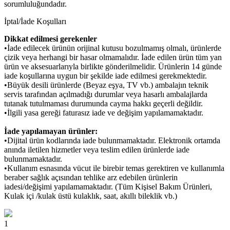
sorumluluğundadır.
İptal/İade Koşulları
Dikkat edilmesi gerekenler
•İade edilecek ürünün orijinal kutusu bozulmamış olmalı, ürünlerde
çizik veya herhangi bir hasar olmamalıdır. İade edilen ürün tüm yan
ürün ve aksesuarlarıyla birlikte gönderilmelidir. Ürünlerin 14 günde
iade koşullarına uygun bir şekilde iade edilmesi gerekmektedir.
•Büyük desili ürünlerde (Beyaz eşya, TV vb.) ambalajın teknik
servis tarafından açılmadığı durumlar veya hasarlı ambalajlarda
tutanak tutulmaması durumunda cayma hakkı geçerli değildir.
•İlgili yasa gereği faturasız iade ve değişim yapılamamaktadır.
İade yapılamayan ürünler:
•Dijital ürün kodlarında iade bulunmamaktadır. Elektronik ortamda
anında iletilen hizmetler veya teslim edilen ürünlerde iade
bulunmamaktadır.
•Kullanım esnasında vücut ile birebir temas gerektiren ve kullanımla
beraber sağlık açısından tehlike arz edebilen ürünlerin
iadesi/değişimi yapılamamaktadır. (Tüm Kişisel Bakım Ürünleri,
Kulak içi /kulak üstü kulaklık, saat, akıllı bileklik vb.)
1