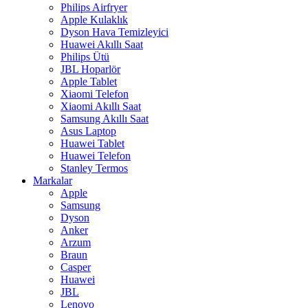
Philips Airfryer
Apple Kulaklık
Dyson Hava Temizleyici
Huawei Akıllı Saat
Philips Ütü
JBL Hoparlör
Apple Tablet
Xiaomi Telefon
Xiaomi Akıllı Saat
Samsung Akıllı Saat
Asus Laptop
Huawei Tablet
Huawei Telefon
Stanley Termos
Markalar
Apple
Samsung
Dyson
Anker
Arzum
Braun
Casper
Huawei
JBL
Lenovo