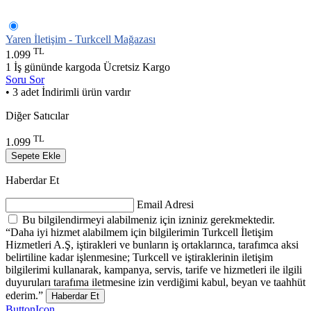
Yaren İletişim - Turkcell Mağazası
TL
1.099
1 İş gününde kargoda
Ücretsiz Kargo
Soru Sor
• 3 adet İndirimli ürün vardır
Diğer Satıcılar
TL
1.099
Sepete Ekle
Haberdar Et
Email Adresi
Bu bilgilendirmeyi alabilmeniz için izniniz gerekmektedir.
“Daha iyi hizmet alabilmem için bilgilerimin Turkcell İletişim
Hizmetleri A.Ş, iştirakleri ve bunların iş ortaklarınca, tarafımca aksi
belirtiline kadar işlenmesine; Turkcell ve iştiraklerinin iletişim
bilgilerimi kullanarak, kampanya, servis, tarife ve hizmetleri ile ilgili
duyuruları tarafıma iletmesine izin verdiğimi kabul, beyan ve taahhüt
ederim.”
Haberdar Et
ButtonIcon