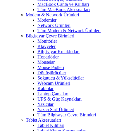
MacBook Çanta ve Kılıfları
Tüm MacBook Aksesuarları
Modem & Network Ürünleri
Modemler
Network Ürünleri
Tüm Modem & Network Ürünleri
Bilgisayar Çevre Birimleri
Monitörler
Klavyeler
BiIgisayar Kulaklıkları
Hoparlörler
Mouselar
Mouse Padleri
Dönüştürücüler
Soğutucu & Yükselticiler
Webcam Ürünleri
Kablolar
Laptop Çantaları
UPS & Güç Kaynakları
Yazıcılar
Yazıcı Sarf Ürünleri
Tüm Bilgisayar Çevre Birimleri
Tablet Aksesuarları
Tablet Kılıfları
Tablet Ekran Koruyucular