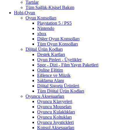
Tartılar
Tüm Sağlık-Kişisel Bakım
Hobi-Oyun
Oyun Konsolları
Playstation 5 / PS5
Nintendo
xbox
Diğer Oyun Konsolları
Tüm Oyun Konsolları
Dijital Ürün Kodları
Destek Kartları
Oyun Pinleri - Üyelikler
Spor - Dizi - Film Yayın Paketleri
Online Eğitim
Eğlence ve Müzik
Saklama Alanı
Dijital Sigorta Ürünleri
Tüm Dijital Ürün Kodları
Oyuncu Aksesuarları
Oyuncu Klavyeleri
Oyuncu Mouseları
Oyuncu Kulaklıkları
Oyuncu Koltukları
Oyuncu Joystickleri
Konsol Aksesuarları