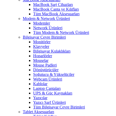
MacBook Şarj Cihazları
MacBook Çanta ve Kılıfları
Tüm MacBook Aksesuarları
Modem & Network Ürünleri
Modemler
Network Ürünleri
Tüm Modem & Network Ürünleri
Bilgisayar Çevre Birimleri
Monitörler
Klavyeler
BiIgisayar Kulaklıkları
Hoparlörler
Mouselar
Mouse Padleri
Dönüştürücüler
Soğutucu & Yükselticiler
Webcam Ürünleri
Kablolar
Laptop Çantaları
UPS & Güç Kaynakları
Yazıcılar
Yazıcı Sarf Ürünleri
Tüm Bilgisayar Çevre Birimleri
Tablet Aksesuarları