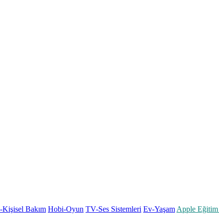
k-Kişisel Bakım
Hobi-Oyun
TV-Ses Sistemleri
Ev-Yaşam
Apple Eğitim