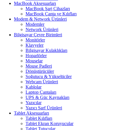
MacBook Aksesuarları
MacBook Şarj Cihazları
MacBook Çanta ve Kılıfları
Modem & Network Ürünleri
Modemler
Network Ürünleri
Bilgisayar Çevre Birimleri
Monitörler
Klavyeler
BiIgisayar Kulaklıkları
Hoparlörler
Mouselar
Mouse Padleri
Dönüştürücüler
Soğutucu & Yükselticiler
Webcam Ürünleri
Kablolar
Laptop Çantaları
UPS & Güç Kaynakları
Yazıcılar
Yazıcı Sarf Ürünleri
Tablet Aksesuarları
Tablet Kılıfları
Tablet Ekran Koruyucular
Tablet Tutucular