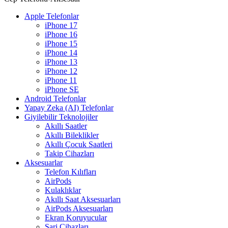
Apple Telefonlar
iPhone 17
iPhone 16
iPhone 15
iPhone 14
iPhone 13
iPhone 12
iPhone 11
iPhone SE
Android Telefonlar
Yapay Zeka (AI) Telefonlar
Giyilebilir Teknolojiler
Akıllı Saatler
Akıllı Bileklikler
Akıllı Çocuk Saatleri
Takip Cihazları
Aksesuarlar
Telefon Kılıfları
AirPods
Kulaklıklar
Akıllı Saat Aksesuarları
AirPods Aksesuarları
Ekran Koruyucular
Şarj Cihazları