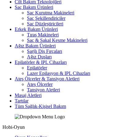
Cilt Bakım Teknolojileri
Saç Bakım Ürünleri
Saç Kurutma Makineleri
Saç Şekillendiriciler
Saç Düzleştiricileri
Erkek Bakım Ürünleri
Tıraş Makineleri
Saç & Sakal Kesme Makineleri
Ağız Bakım Ürünleri
Şarjlı Diş Fırçaları
Ağız Duşları
Epilatörler & IPL Cihazları
Epilatörler
Lazer Epilasyon & IPL Cihazları
Ateş Ölçerler & Tansiyon Aletleri
Ateş Ölçerler
Tansiyon Aletleri
Masaj Aletleri
Tartılar
Tüm Sağlık-Kişisel Bakım
Hobi-Oyun