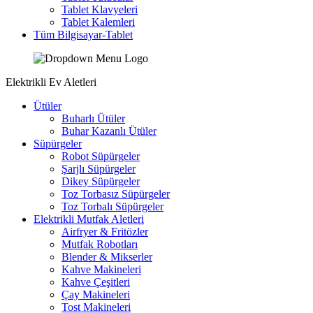
Tablet Klavyeleri
Tablet Kalemleri
Tüm Bilgisayar-Tablet
Elektrikli Ev Aletleri
Ütüler
Buharlı Ütüler
Buhar Kazanlı Ütüler
Süpürgeler
Robot Süpürgeler
Şarjlı Süpürgeler
Dikey Süpürgeler
Toz Torbasız Süpürgeler
Toz Torbalı Süpürgeler
Elektrikli Mutfak Aletleri
Airfryer & Fritözler
Mutfak Robotları
Blender & Mikserler
Kahve Makineleri
Kahve Çeşitleri
Çay Makineleri
Tost Makineleri