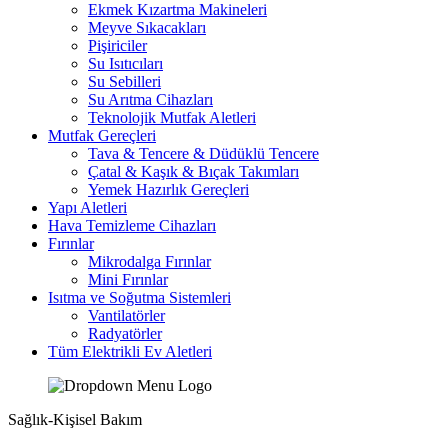
Ekmek Kızartma Makineleri
Meyve Sıkacakları
Pişiriciler
Su Isıtıcıları
Su Sebilleri
Su Arıtma Cihazları
Teknolojik Mutfak Aletleri
Mutfak Gereçleri
Tava & Tencere & Düdüklü Tencere
Çatal & Kaşık & Bıçak Takımları
Yemek Hazırlık Gereçleri
Yapı Aletleri
Hava Temizleme Cihazları
Fırınlar
Mikrodalga Fırınlar
Mini Fırınlar
Isıtma ve Soğutma Sistemleri
Vantilatörler
Radyatörler
Tüm Elektrikli Ev Aletleri
Sağlık-Kişisel Bakım