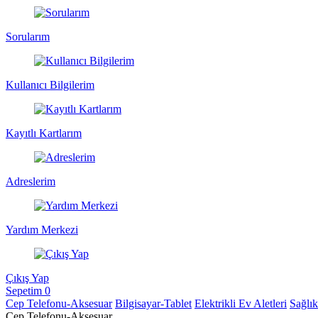
Sorularım
Kullanıcı Bilgilerim
Kayıtlı Kartlarım
Adreslerim
Yardım Merkezi
Çıkış Yap
Sepetim
0
Cep Telefonu-Aksesuar
Bilgisayar-Tablet
Elektrikli Ev Aletleri
Sağlı
Cep Telefonu-Aksesuar