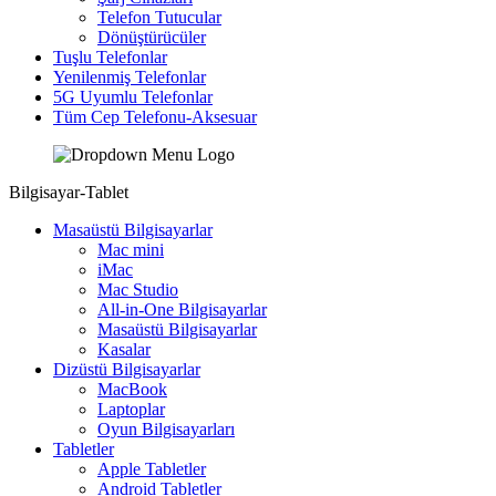
Telefon Tutucular
Dönüştürücüler
Tuşlu Telefonlar
Yenilenmiş Telefonlar
5G Uyumlu Telefonlar
Tüm Cep Telefonu-Aksesuar
Bilgisayar-Tablet
Masaüstü Bilgisayarlar
Mac mini
iMac
Mac Studio
All-in-One Bilgisayarlar
Masaüstü Bilgisayarlar
Kasalar
Dizüstü Bilgisayarlar
MacBook
Laptoplar
Oyun Bilgisayarları
Tabletler
Apple Tabletler
Android Tabletler