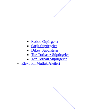
Robot Süpürgeler
Şarjlı Süpürgeler
Dikey Süpürgeler
Toz Torbasız Süpürgeler
Toz Torbalı Süpürgeler
Elektrikli Mutfak Aletleri