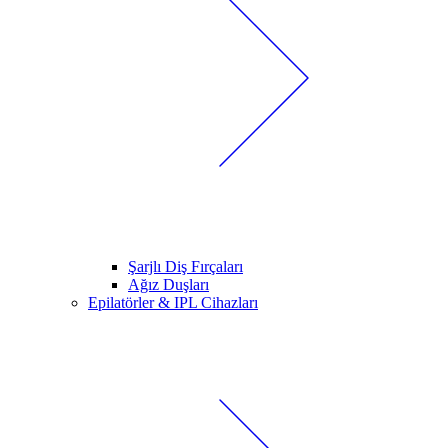
Şarjlı Diş Fırçaları
Ağız Duşları
Epilatörler & IPL Cihazları