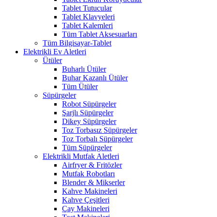
Tablet Tutucular
Tablet Klavyeleri
Tablet Kalemleri
Tüm Tablet Aksesuarları
Tüm Bilgisayar-Tablet
Elektrikli Ev Aletleri
Ütüler
Buharlı Ütüler
Buhar Kazanlı Ütüler
Tüm Ütüler
Süpürgeler
Robot Süpürgeler
Şarjlı Süpürgeler
Dikey Süpürgeler
Toz Torbasız Süpürgeler
Toz Torbalı Süpürgeler
Tüm Süpürgeler
Elektrikli Mutfak Aletleri
Airfryer & Fritözler
Mutfak Robotları
Blender & Mikserler
Kahve Makineleri
Kahve Çeşitleri
Çay Makineleri