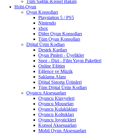
Tüm Sağlık-Kişisel Bakım
Hobi-Oyun
Oyun Konsolları
Playstation 5 / PS5
Nintendo
xbox
Diğer Oyun Konsolları
Tüm Oyun Konsolları
Dijital Ürün Kodları
Destek Kartları
Oyun Pinleri - Üyelikler
Spor - Dizi - Film Yayın Paketleri
Online Eğitim
Eğlence ve Müzik
Saklama Alanı
Dijital Sigorta Ürünleri
Tüm Dijital Ürün Kodları
Oyuncu Aksesuarları
Oyuncu Klavyeleri
Oyuncu Mouseları
Oyuncu Kulaklıkları
Oyuncu Koltukları
Oyuncu Joystickleri
Konsol Aksesuarları
Mobil Oyun Aksesuarları