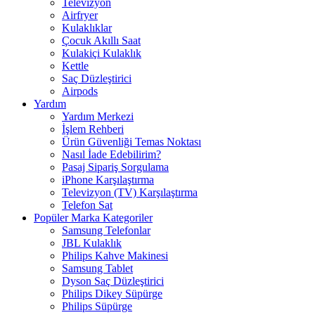
Televizyon
Airfryer
Kulaklıklar
Çocuk Akıllı Saat
Kulakiçi Kulaklık
Kettle
Saç Düzleştirici
Airpods
Yardım
Yardım Merkezi
İşlem Rehberi
Ürün Güvenliği Temas Noktası
Nasıl İade Edebilirim?
Pasaj Sipariş Sorgulama
iPhone Karşılaştırma
Televizyon (TV) Karşılaştırma
Telefon Sat
Popüler Marka Kategoriler
Samsung Telefonlar
JBL Kulaklık
Philips Kahve Makinesi
Samsung Tablet
Dyson Saç Düzleştirici
Philips Dikey Süpürge
Philips Süpürge