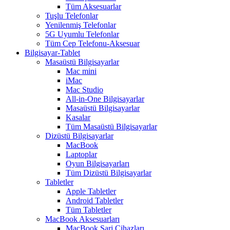
Tüm Aksesuarlar
Tuşlu Telefonlar
Yenilenmiş Telefonlar
5G Uyumlu Telefonlar
Tüm Cep Telefonu-Aksesuar
Bilgisayar-Tablet
Masaüstü Bilgisayarlar
Mac mini
iMac
Mac Studio
All-in-One Bilgisayarlar
Masaüstü Bilgisayarlar
Kasalar
Tüm Masaüstü Bilgisayarlar
Dizüstü Bilgisayarlar
MacBook
Laptoplar
Oyun Bilgisayarları
Tüm Dizüstü Bilgisayarlar
Tabletler
Apple Tabletler
Android Tabletler
Tüm Tabletler
MacBook Aksesuarları
MacBook Şarj Cihazları