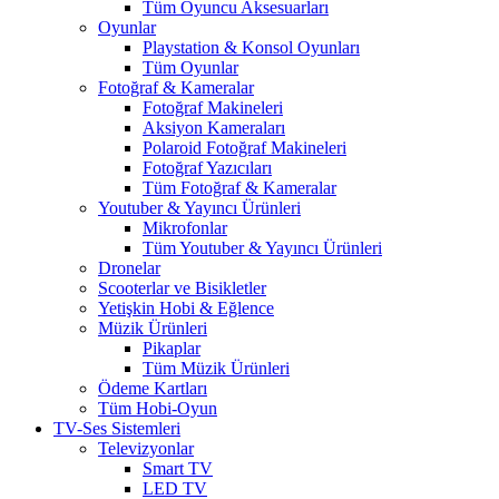
Tüm Oyuncu Aksesuarları
Oyunlar
Playstation & Konsol Oyunları
Tüm Oyunlar
Fotoğraf & Kameralar
Fotoğraf Makineleri
Aksiyon Kameraları
Polaroid Fotoğraf Makineleri
Fotoğraf Yazıcıları
Tüm Fotoğraf & Kameralar
Youtuber & Yayıncı Ürünleri
Mikrofonlar
Tüm Youtuber & Yayıncı Ürünleri
Dronelar
Scooterlar ve Bisikletler
Yetişkin Hobi & Eğlence
Müzik Ürünleri
Pikaplar
Tüm Müzik Ürünleri
Ödeme Kartları
Tüm Hobi-Oyun
TV-Ses Sistemleri
Televizyonlar
Smart TV
LED TV