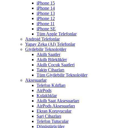
iPhone 15
iPhone 14
iPhone 13
iPhone 12
iPhone 11
iPhone SE
Tüm Apple Telefonlar
Android Telefonlar
Yapay Zeka (AI) Telefonlar
Giyilebilir Teknolojiler
Akıllı Saatler
Akıllı Bileklikler
Akıllı Çocuk Saatleri
Takip Cihazları
Tüm Giyilebilir Teknolojiler
Aksesuarlar
Telefon Kılıfları
AirPods
Kulaklıklar
Akıllı Saat Aksesuarları
AirPods Aksesuarları
Ekran Koruyucular
Şarj Cihazları
Telefon Tutucular
Dönüştürücüler