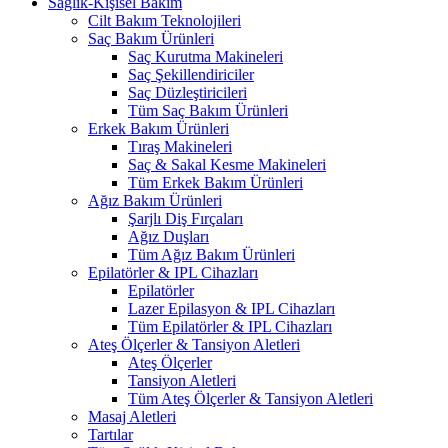
Sağlık-Kişisel Bakım
Cilt Bakım Teknolojileri
Saç Bakım Ürünleri
Saç Kurutma Makineleri
Saç Şekillendiriciler
Saç Düzleştiricileri
Tüm Saç Bakım Ürünleri
Erkek Bakım Ürünleri
Tıraş Makineleri
Saç & Sakal Kesme Makineleri
Tüm Erkek Bakım Ürünleri
Ağız Bakım Ürünleri
Şarjlı Diş Fırçaları
Ağız Duşları
Tüm Ağız Bakım Ürünleri
Epilatörler & IPL Cihazları
Epilatörler
Lazer Epilasyon & IPL Cihazları
Tüm Epilatörler & IPL Cihazları
Ateş Ölçerler & Tansiyon Aletleri
Ateş Ölçerler
Tansiyon Aletleri
Tüm Ateş Ölçerler & Tansiyon Aletleri
Masaj Aletleri
Tartılar