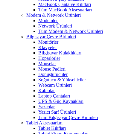
MacBook Çanta ve Kılıfları
Tüm MacBook Aksesuarları
Modem & Network Ürünleri
Modemler
Network Ürünleri
Tüm Modem & Network Ürünleri
Bilgisayar Çevre Birimleri
Monitörler
Klavyeler
BiIgisayar Kulaklıkları
Hoparlörler
Mouselar
Mouse Padleri
Dönüştürücüler
Soğutucu & Yükselticiler
Webcam Ürünleri
Kablolar
Laptop Çantaları
UPS & Güç Kaynakları
Yazıcılar
Yazıcı Sarf Ürünleri
Tüm Bilgisayar Çevre Birimleri
Tablet Aksesuarları
Tablet Kılıfları
Tablet Ekran Koruyucular