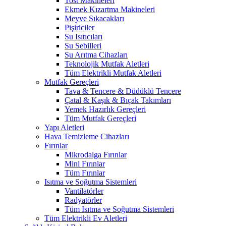
Tost Makineleri
Ekmek Kızartma Makineleri
Meyve Sıkacakları
Pişiriciler
Su Isıtıcıları
Su Sebilleri
Su Arıtma Cihazları
Teknolojik Mutfak Aletleri
Tüm Elektrikli Mutfak Aletleri
Mutfak Gereçleri
Tava & Tencere & Düdüklü Tencere
Çatal & Kaşık & Bıçak Takımları
Yemek Hazırlık Gereçleri
Tüm Mutfak Gereçleri
Yapı Aletleri
Hava Temizleme Cihazları
Fırınlar
Mikrodalga Fırınlar
Mini Fırınlar
Tüm Fırınlar
Isıtma ve Soğutma Sistemleri
Vantilatörler
Radyatörler
Tüm Isıtma ve Soğutma Sistemleri
Tüm Elektrikli Ev Aletleri