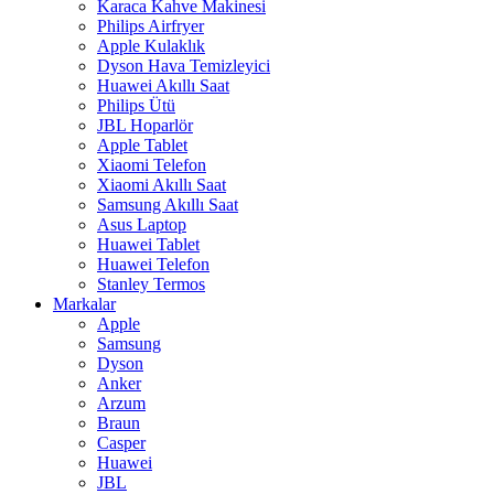
Karaca Kahve Makinesi
Philips Airfryer
Apple Kulaklık
Dyson Hava Temizleyici
Huawei Akıllı Saat
Philips Ütü
JBL Hoparlör
Apple Tablet
Xiaomi Telefon
Xiaomi Akıllı Saat
Samsung Akıllı Saat
Asus Laptop
Huawei Tablet
Huawei Telefon
Stanley Termos
Markalar
Apple
Samsung
Dyson
Anker
Arzum
Braun
Casper
Huawei
JBL