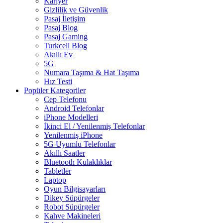
Kariyer
Gizlilik ve Güvenlik
Pasaj İletişim
Pasaj Blog
Pasaj Gaming
Turkcell Blog
Akıllı Ev
5G
Numara Taşıma & Hat Taşıma
Hız Testi
Popüler Kategoriler
Cep Telefonu
Android Telefonlar
iPhone Modelleri
İkinci El / Yenilenmiş Telefonlar
Yenilenmiş iPhone
5G Uyumlu Telefonlar
Akıllı Saatler
Bluetooth Kulaklıklar
Tabletler
Laptop
Oyun Bilgisayarları
Dikey Süpürgeler
Robot Süpürgeler
Kahve Makineleri