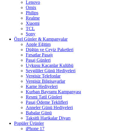
Lenovo
Omix
Philips
Realme
Xiaomi
TCL
Sony
Özel Günler & Kampanyalar
Apple Eğitim
Düğün ve Çeyiz Paketleri
Fırsatlar Pasajı
Pasaj Günleri
Uykusu Kaçanlar Kulübü
Sevgililer Günü Hediyeleri
Vergisiz Telefonlar
Vergisiz Bilgisayarlar
Karne Hediyeleri
Kurban Bayramı Kampanyası
Resmi Tatil Günleri
Pasaj Ödeme Teklifleri
Anneler Günü Hediyeleri
Babalar Günü
Taksitli Harikalar Diyarı
Popüler Ürünler
iPhone 17