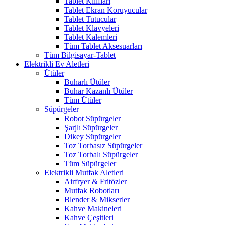
Tablet Kılıfları
Tablet Ekran Koruyucular
Tablet Tutucular
Tablet Klavyeleri
Tablet Kalemleri
Tüm Tablet Aksesuarları
Tüm Bilgisayar-Tablet
Elektrikli Ev Aletleri
Ütüler
Buharlı Ütüler
Buhar Kazanlı Ütüler
Tüm Ütüler
Süpürgeler
Robot Süpürgeler
Şarjlı Süpürgeler
Dikey Süpürgeler
Toz Torbasız Süpürgeler
Toz Torbalı Süpürgeler
Tüm Süpürgeler
Elektrikli Mutfak Aletleri
Airfryer & Fritözler
Mutfak Robotları
Blender & Mikserler
Kahve Makineleri
Kahve Çeşitleri