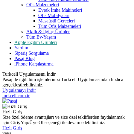
Ofis Malzemeleri
Evrak İmha Makineleri
Ofis Mobilyaları
Masaüstü Gereçleri
Tüm Ofis Malzemeleri
Akıllı & İlginç Ürünler
Tüm Ev-Yaşam
Apple Eğitim Ürünleri
Yardım
Sipariş Sorgulama
Pasaj Blog
iPhone Karşılaştırma
Turkcell Uygulamasını İndir
Pasaj ile ilgili tüm işlemlerinizi Turkcell Uygulamasından hızlıca
gerçekleştirebilirsiniz.
Uygulamayı İndir
turkcell.com.tr
Hızlı Giriş
Size özel ödeme avantajları ve size özel tekliflerden faydalanmak
için Giriş Yap/Üye Ol seçeneği ile devam edebilirsiniz.
Hızlı Giriş
veya