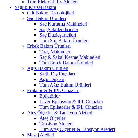
Tüm Elektrikli Ev Aletleri
Sağlık-Kişisel Bakım
Cilt Bakım Teknolojileri
Saç Bakım Ürünleri
Saç Kurutma Makineleri
Saç Şekillendiriciler
Saç Düzleştiricileri
Tüm Saç Bakım Ürünleri
Erkek Bakım Ürünleri
Tıraş Makineleri
Saç & Sakal Kesme Makineleri
Tüm Erkek Bakım Ürünleri
Ağız Bakım Ürünleri
Şarjlı Diş Fırçaları
Ağız Duşları
Tüm Ağız Bakım Ürünleri
Epilatörler & IPL Cihazları
Epilatörler
Lazer Epilasyon & IPL Cihazları
Tüm Epilatörler & IPL Cihazları
Ateş Ölçerler & Tansiyon Aletleri
Ateş Ölçerler
Tansiyon Aletleri
Tüm Ateş Ölçerler & Tansiyon Aletleri
Masaj Aletleri