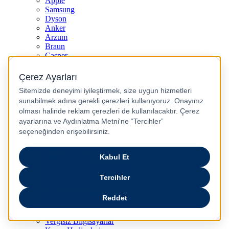
Apple
Samsung
Dyson
Anker
Arzum
Braun
Casper
Huawei
JBL
Lenovo
Omix
Philips
Realme
Xiaomi
TCL
Sony
Özel Günler & Kampanyalar
Apple Eğitim
Düğün ve Çeyiz Paketleri
Fırsatlar Pasajı
Pasaj Günleri
Uykusu Kaçanlar Kulübü
Sevgililer Günü Hediyeleri
Vergisiz Telefonlar
Vergisiz Bilgisayarlar