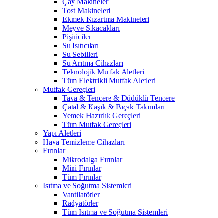
Çay Makineleri
Tost Makineleri
Ekmek Kızartma Makineleri
Meyve Sıkacakları
Pişiriciler
Su Isıtıcıları
Su Sebilleri
Su Arıtma Cihazları
Teknolojik Mutfak Aletleri
Tüm Elektrikli Mutfak Aletleri
Mutfak Gereçleri
Tava & Tencere & Düdüklü Tencere
Çatal & Kaşık & Bıçak Takımları
Yemek Hazırlık Gereçleri
Tüm Mutfak Gereçleri
Yapı Aletleri
Hava Temizleme Cihazları
Fırınlar
Mikrodalga Fırınlar
Mini Fırınlar
Tüm Fırınlar
Isıtma ve Soğutma Sistemleri
Vantilatörler
Radyatörler
Tüm Isıtma ve Soğutma Sistemleri