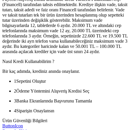
(Financell) tarafından tahsis edilmektedir. Krediye ilişkin vade, taksit
tutarı, taksit adedi ve faiz oranı Financell tarafından belirlenir. Vade
ve taksit tutarları tek bir ürün üzerinden hesaplanmış olup sepetteki
tutar üzerinden değişiklik gösterebilir. Maksimum vade
bilgisayarlarda 12, tabletlerde 6 aydır. 20.000 TL ve altındaki cep
telefonlarında maksimum vade 12 ay, 20.000 TL üzerindeki cep
telefonlarında 3 aydır. Örneğin, sepetinizde 22.600 TL ve 19.500 TL
değerinde iki ayrı telefon varsa kullanabileceğiniz maksimum vade 3
aydır. Bu kategoriler haricinde kalan ve 50.001 TL – 100.000 TL
arasında açılacak krediler için vade üst sınırı 24 aydır.
Nasıl Kredi Kullanabilirim ?
Bir kaç adımda, krediniz anında onaylanır.
1
Sepetini Oluştur
2
Ödeme Yöntemini Alışveriş Kredisi Seç
3
Banka Ekranlarında Başvurunu Tamamla
4
Siparişin Onaylansın
Ürün Güvenliği Bilgileri
ButtonIcon