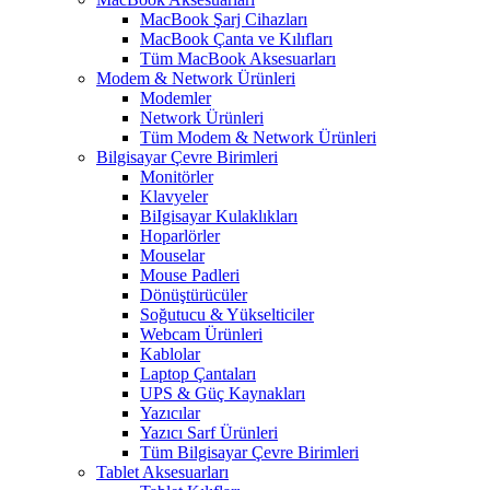
MacBook Şarj Cihazları
MacBook Çanta ve Kılıfları
Tüm MacBook Aksesuarları
Modem & Network Ürünleri
Modemler
Network Ürünleri
Tüm Modem & Network Ürünleri
Bilgisayar Çevre Birimleri
Monitörler
Klavyeler
BiIgisayar Kulaklıkları
Hoparlörler
Mouselar
Mouse Padleri
Dönüştürücüler
Soğutucu & Yükselticiler
Webcam Ürünleri
Kablolar
Laptop Çantaları
UPS & Güç Kaynakları
Yazıcılar
Yazıcı Sarf Ürünleri
Tüm Bilgisayar Çevre Birimleri
Tablet Aksesuarları