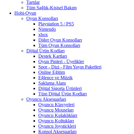
Tartılar
Tüm Sağlık-Kişisel Bakım
Hobi-Oyun
Oyun Konsolları
Playstation 5 / PS5
Nintendo
xbox
Diğer Oyun Konsolları
Tüm Oyun Konsolları
Dijital Ürün Kodları
Destek Kartları
Oyun Pinleri - Üyelikler
Spor - Dizi - Film Yayın Paketleri
Online Eğitim
Eğlence ve Müzik
Saklama Alanı
Dijital Sigorta Ürünleri
Tüm Dijital Ürün Kodları
Oyuncu Aksesuarları
Oyuncu Klavyeleri
Oyuncu Mouseları
Oyuncu Kulaklıkları
Oyuncu Koltukları
Oyuncu Joystickleri
Konsol Aksesuarları