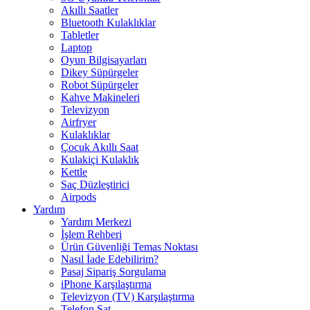
Akıllı Saatler
Bluetooth Kulaklıklar
Tabletler
Laptop
Oyun Bilgisayarları
Dikey Süpürgeler
Robot Süpürgeler
Kahve Makineleri
Televizyon
Airfryer
Kulaklıklar
Çocuk Akıllı Saat
Kulakiçi Kulaklık
Kettle
Saç Düzleştirici
Airpods
Yardım
Yardım Merkezi
İşlem Rehberi
Ürün Güvenliği Temas Noktası
Nasıl İade Edebilirim?
Pasaj Sipariş Sorgulama
iPhone Karşılaştırma
Televizyon (TV) Karşılaştırma
Telefon Sat