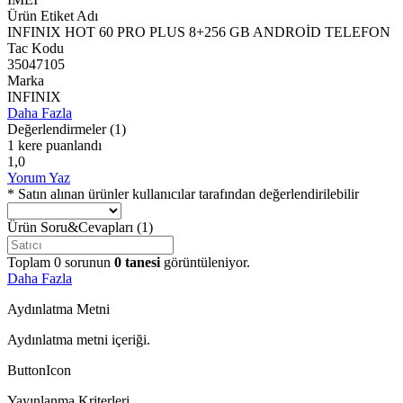
Ürün Etiket Adı
INFINIX HOT 60 PRO PLUS 8+256 GB ANDROİD TELEFON
Tac Kodu
35047105
Marka
INFINIX
Daha Fazla
Değerlendirmeler
(1)
1 kere puanlandı
1,0
Yorum Yaz
* Satın alınan ürünler kullanıcılar tarafından değerlendirilebilir
Ürün Soru&Cevapları
(1)
Toplam
0
sorunun
0
tanesi
görüntüleniyor.
Daha Fazla
Aydınlatma Metni
Aydınlatma metni içeriği.
ButtonIcon
Yayınlanma Kriterleri