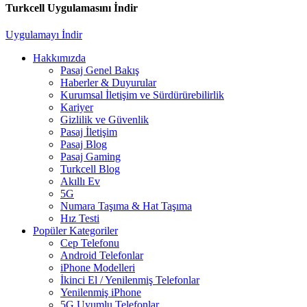
Turkcell Uygulamasını İndir
Uygulamayı İndir
Hakkımızda
Pasaj Genel Bakış
Haberler & Duyurular
Kurumsal İletişim ve Sürdürürebilirlik
Kariyer
Gizlilik ve Güvenlik
Pasaj İletişim
Pasaj Blog
Pasaj Gaming
Turkcell Blog
Akıllı Ev
5G
Numara Taşıma & Hat Taşıma
Hız Testi
Popüler Kategoriler
Cep Telefonu
Android Telefonlar
iPhone Modelleri
İkinci El / Yenilenmiş Telefonlar
Yenilenmiş iPhone
5G Uyumlu Telefonlar