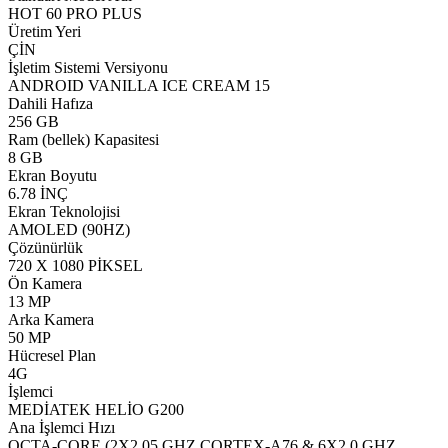
HOT 60 PRO PLUS
Üretim Yeri
ÇİN
İşletim Sistemi Versiyonu
ANDROID VANILLA ICE CREAM 15
Dahili Hafıza
256 GB
Ram (bellek) Kapasitesi
8 GB
Ekran Boyutu
6.78 İNÇ
Ekran Teknolojisi
AMOLED (90HZ)
Çözünürlük
720 X 1080 PİKSEL
Ön Kamera
13 MP
Arka Kamera
50 MP
Hücresel Plan
4G
İşlemci
MEDİATEK HELİO G200
Ana İşlemci Hızı
OCTA-CORE (2X2.05 GHZ CORTEX-A76 & 6X2.0 GHZ