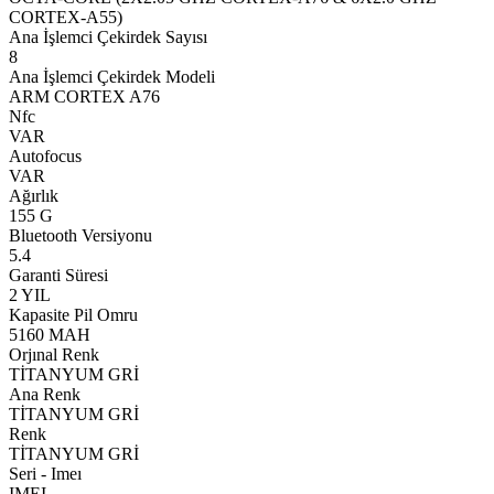
CORTEX-A55)
Ana İşlemci Çekirdek Sayısı
8
Ana İşlemci Çekirdek Modeli
ARM CORTEX A76
Nfc
VAR
Autofocus
VAR
Ağırlık
155 G
Bluetooth Versiyonu
5.4
Garanti Süresi
2 YIL
Kapasite Pil Omru
5160 MAH
Orjınal Renk
TİTANYUM GRİ
Ana Renk
TİTANYUM GRİ
Renk
TİTANYUM GRİ
Seri - Imeı
IMEI