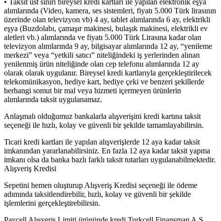
• Taksit üst sınırı bireysel kredi kartları ile yapılan elektronik eşya
alımlarında (Video, kamera, ses sistemleri, fiyatı 5.000 Türk lirasının
üzerinde olan televizyon vb) 4 ay, tablet alımlarında 6 ay, elektrikli
eşya (Buzdolabı, çamaşır makinesi, bulaşık makinesi, elektrikli ev
aletleri vb.) alımlarında ve fiyatı 5.000 Türk Lirasına kadar olan
televizyon alımlarında 9 ay, bilgisayar alımlarında 12 ay, “yenileme
merkezi” veya “yetkili satıcı” niteliğindeki iş yerlerinden alınan
yenilenmiş ürün niteliğinde olan cep telefonu alımlarında 12 ay
olarak olarak uygulanır. Bireysel kredi kartlarıyla gerçekleştirilecek
telekomünikasyon, hediye kart, hediye çeki ve benzeri şekillerde
herhangi somut bir mal veya hizmeti içermeyen ürünlerin
alımlarında taksit uygulanamaz.
Anlaşmalı olduğumuz bankalarla alışverişini kredi kartına taksit
seçeneği ile hızlı, kolay ve güvenli bir şekilde tamamlayabilirsin.
Ticari kredi kartları ile yapılan alışverişlerde 12 aya kadar taksit
imkanından yararlanabilirsiniz. En fazla 12 aya kadar taksit yapma
imkanı olsa da banka bazlı farklı taksit tutarları uygulanabilmektedir.
Alışveriş Kredisi
Sepetini hemen oluşturup Alışveriş Kredisi seçeneği ile ödeme
adımında taksitlendirebilir, hızlı, kolay ve güvenli bir şekilde
işlemlerini gerçekleştirebilirsin.
Paycell Alışveriş Limiti ürününde kredi Turkcell Finansman A.Ş.