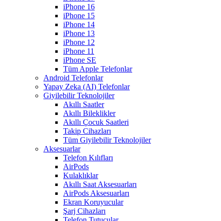
iPhone 16
iPhone 15
iPhone 14
iPhone 13
iPhone 12
iPhone 11
iPhone SE
Tüm Apple Telefonlar
Android Telefonlar
Yapay Zeka (AI) Telefonlar
Giyilebilir Teknolojiler
Akıllı Saatler
Akıllı Bileklikler
Akıllı Çocuk Saatleri
Takip Cihazları
Tüm Giyilebilir Teknolojiler
Aksesuarlar
Telefon Kılıfları
AirPods
Kulaklıklar
Akıllı Saat Aksesuarları
AirPods Aksesuarları
Ekran Koruyucular
Şarj Cihazları
Telefon Tutucular