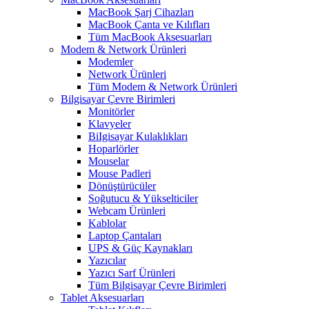
MacBook Şarj Cihazları
MacBook Çanta ve Kılıfları
Tüm MacBook Aksesuarları
Modem & Network Ürünleri
Modemler
Network Ürünleri
Tüm Modem & Network Ürünleri
Bilgisayar Çevre Birimleri
Monitörler
Klavyeler
BiIgisayar Kulaklıkları
Hoparlörler
Mouselar
Mouse Padleri
Dönüştürücüler
Soğutucu & Yükselticiler
Webcam Ürünleri
Kablolar
Laptop Çantaları
UPS & Güç Kaynakları
Yazıcılar
Yazıcı Sarf Ürünleri
Tüm Bilgisayar Çevre Birimleri
Tablet Aksesuarları