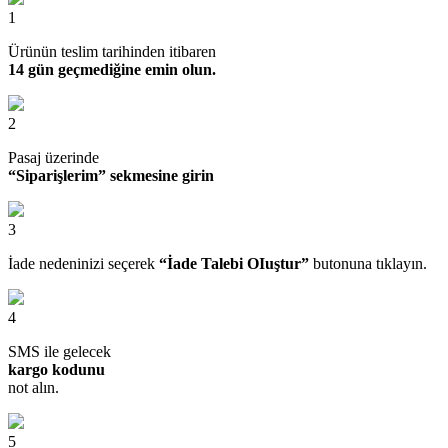
1
Ürünün teslim tarihinden itibaren
14 gün geçmediğine emin olun.
2
Pasaj üzerinde
“Siparişlerim” sekmesine girin
3
İade nedeninizi seçerek
“İade Talebi OIuştur”
butonuna tıklayın.
4
SMS ile gelecek
kargo kodunu
not alın.
5