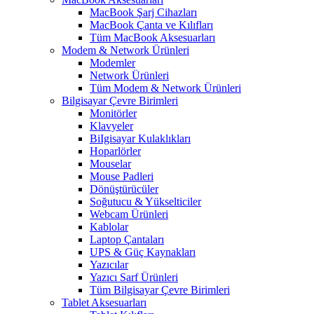
MacBook Şarj Cihazları
MacBook Çanta ve Kılıfları
Tüm MacBook Aksesuarları
Modem & Network Ürünleri
Modemler
Network Ürünleri
Tüm Modem & Network Ürünleri
Bilgisayar Çevre Birimleri
Monitörler
Klavyeler
BiIgisayar Kulaklıkları
Hoparlörler
Mouselar
Mouse Padleri
Dönüştürücüler
Soğutucu & Yükselticiler
Webcam Ürünleri
Kablolar
Laptop Çantaları
UPS & Güç Kaynakları
Yazıcılar
Yazıcı Sarf Ürünleri
Tüm Bilgisayar Çevre Birimleri
Tablet Aksesuarları