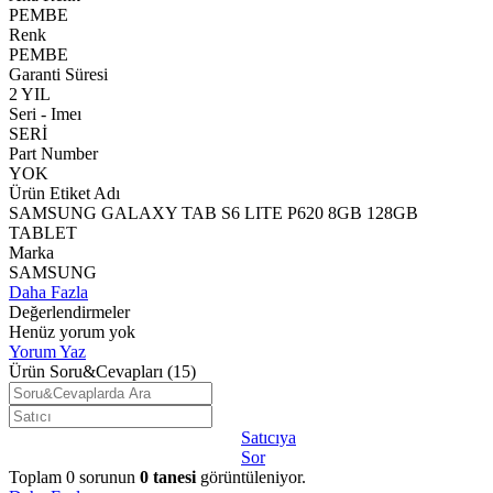
PEMBE
Renk
PEMBE
Garanti Süresi
2 YIL
Seri - Imeı
SERİ
Part Number
YOK
Ürün Etiket Adı
SAMSUNG GALAXY TAB S6 LITE P620 8GB 128GB
TABLET
Marka
SAMSUNG
Daha Fazla
Değerlendirmeler
Henüz yorum yok
Yorum Yaz
Ürün Soru&Cevapları
(15)
Satıcıya
Sor
Toplam
0
sorunun
0
tanesi
görüntüleniyor.