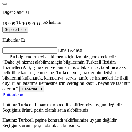
Diğer Satıcılar
TL
%5 İndirim
18.999
19.999
TL
Sepete Ekle
Haberdar Et
Email Adresi
Bu bilgilendirmeyi alabilmeniz için izniniz gerekmektedir.
“Daha iyi hizmet alabilmem için bilgilerimin Turkcell İletişim
Hizmetleri A.Ş, iştirakleri ve bunların iş ortaklarınca, tarafımca aksi
belirtiline kadar işlenmesine; Turkcell ve iştiraklerinin iletişim
bilgilerimi kullanarak, kampanya, servis, tarife ve hizmetleri ile ilgili
duyuruları tarafıma iletmesine izin verdiğimi kabul, beyan ve taahhüt
ederim.”
Haberdar Et
ButtonIcon
Hattınız Turkcell Finansman kredili tekliflerimize uygun değildir.
Seçtiğiniz ürünü peşin olarak satın alabilirsiniz.
Hattınız Turkcell peşine kontratlı tekliflerimize uygun değildir.
Seçtiğiniz ürünü peşin olarak alabilirsiniz.