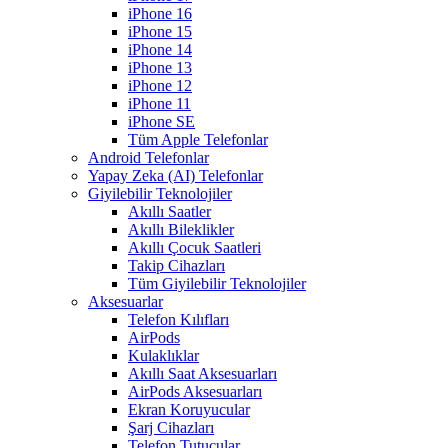
iPhone 16
iPhone 15
iPhone 14
iPhone 13
iPhone 12
iPhone 11
iPhone SE
Tüm Apple Telefonlar
Android Telefonlar
Yapay Zeka (AI) Telefonlar
Giyilebilir Teknolojiler
Akıllı Saatler
Akıllı Bileklikler
Akıllı Çocuk Saatleri
Takip Cihazları
Tüm Giyilebilir Teknolojiler
Aksesuarlar
Telefon Kılıfları
AirPods
Kulaklıklar
Akıllı Saat Aksesuarları
AirPods Aksesuarları
Ekran Koruyucular
Şarj Cihazları
Telefon Tutucular