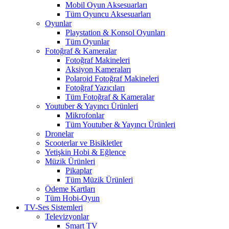
Mobil Oyun Aksesuarları
Tüm Oyuncu Aksesuarları
Oyunlar
Playstation & Konsol Oyunları
Tüm Oyunlar
Fotoğraf & Kameralar
Fotoğraf Makineleri
Aksiyon Kameraları
Polaroid Fotoğraf Makineleri
Fotoğraf Yazıcıları
Tüm Fotoğraf & Kameralar
Youtuber & Yayıncı Ürünleri
Mikrofonlar
Tüm Youtuber & Yayıncı Ürünleri
Dronelar
Scooterlar ve Bisikletler
Yetişkin Hobi & Eğlence
Müzik Ürünleri
Pikaplar
Tüm Müzik Ürünleri
Ödeme Kartları
Tüm Hobi-Oyun
TV-Ses Sistemleri
Televizyonlar
Smart TV