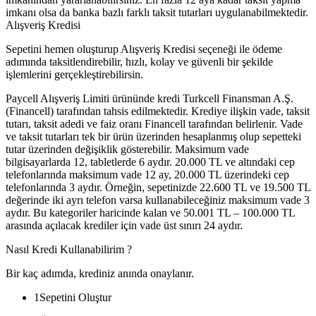
imkanı olsa da banka bazlı farklı taksit tutarları uygulanabilmektedir.
Alışveriş Kredisi
Sepetini hemen oluşturup Alışveriş Kredisi seçeneği ile ödeme
adımında taksitlendirebilir, hızlı, kolay ve güvenli bir şekilde
işlemlerini gerçekleştirebilirsin.
Paycell Alışveriş Limiti ürününde kredi Turkcell Finansman A.Ş.
(Financell) tarafından tahsis edilmektedir. Krediye ilişkin vade, taksit
tutarı, taksit adedi ve faiz oranı Financell tarafından belirlenir. Vade
ve taksit tutarları tek bir ürün üzerinden hesaplanmış olup sepetteki
tutar üzerinden değişiklik gösterebilir. Maksimum vade
bilgisayarlarda 12, tabletlerde 6 aydır. 20.000 TL ve altındaki cep
telefonlarında maksimum vade 12 ay, 20.000 TL üzerindeki cep
telefonlarında 3 aydır. Örneğin, sepetinizde 22.600 TL ve 19.500 TL
değerinde iki ayrı telefon varsa kullanabileceğiniz maksimum vade 3
aydır. Bu kategoriler haricinde kalan ve 50.001 TL – 100.000 TL
arasında açılacak krediler için vade üst sınırı 24 aydır.
Nasıl Kredi Kullanabilirim ?
Bir kaç adımda, krediniz anında onaylanır.
1
Sepetini Oluştur