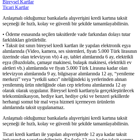
Bireysel Kartlar
Ticari Kartlar
Anlaşmalı olduğumuz bankalarla alışverişini kredi kartına taksit
seçeneği ile hızlı, kolay ve güvenli bir şekilde tamamlayabilirsin.
• Ödeme esnasında seçilen taksitlerde vade farkından dolayı tutar
farklılıkları görülebilir.
• Taksit üst sınırı bireysel kredi kartları ile yapılan elektronik eşya
alımlarında (Video, kamera, ses sistemleri, fiyatı 5.000 Türk lirasının
üzerinde olan televizyon vb) 4 ay, tablet alımlarında 6 ay, elektrikli
eşya (Buzdolabı, çamaşır makinesi, bulaşık makinesi, elektrikli ev
aletleri vb.) alımlarında ve fiyatı 5.000 Türk Lirasına kadar olan
televizyon alımlarında 9 ay, bilgisayar alımlarında 12 ay, “yenileme
merkezi” veya “yetkili satıcı” niteliğindeki iş yerlerinden alınan
yenilenmiş ürün niteliğinde olan cep telefonu alımlarında 12 ay
olarak olarak uygulanır. Bireysel kredi kartlarıyla gerçekleştirilecek
telekomünikasyon, hediye kart, hediye çeki ve benzeri şekillerde
herhangi somut bir mal veya hizmeti içermeyen ürünlerin
alımlarında taksit uygulanamaz.
Anlaşmalı olduğumuz bankalarla alışverişini kredi kartına taksit
seçeneği ile hızlı, kolay ve güvenli bir şekilde tamamlayabilirsin.
Ticari kredi kartları ile yapılan alışverişlerde 12 aya kadar taksit
imkanından yararlanabilirsiniz. En fazla 12 aya kadar taksit yapma