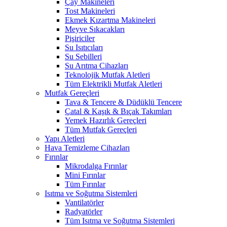
Çay Makineleri
Tost Makineleri
Ekmek Kızartma Makineleri
Meyve Sıkacakları
Pişiriciler
Su Isıtıcıları
Su Sebilleri
Su Arıtma Cihazları
Teknolojik Mutfak Aletleri
Tüm Elektrikli Mutfak Aletleri
Mutfak Gereçleri
Tava & Tencere & Düdüklü Tencere
Çatal & Kaşık & Bıçak Takımları
Yemek Hazırlık Gereçleri
Tüm Mutfak Gereçleri
Yapı Aletleri
Hava Temizleme Cihazları
Fırınlar
Mikrodalga Fırınlar
Mini Fırınlar
Tüm Fırınlar
Isıtma ve Soğutma Sistemleri
Vantilatörler
Radyatörler
Tüm Isıtma ve Soğutma Sistemleri