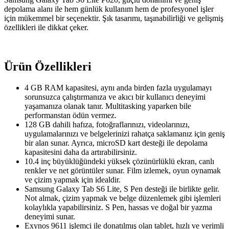
depolama alanı ile hem günlük kullanım hem de profesyonel işler
için mükemmel bir seçenektir. Şık tasarımı, taşınabilirliği ve gelişmiş
özellikleri ile dikkat çeker.
Ürün Özellikleri
4 GB RAM kapasitesi, aynı anda birden fazla uygulamayı
sorunsuzca çalıştırmanıza ve akıcı bir kullanıcı deneyimi
yaşamanıza olanak tanır. Multitasking yaparken bile
performanstan ödün vermez.
128 GB dahili hafıza, fotoğraflarınızı, videolarınızı,
uygulamalarınızı ve belgelerinizi rahatça saklamanız için geniş
bir alan sunar. Ayrıca, microSD kart desteği ile depolama
kapasitesini daha da artırabilirsiniz.
10.4 inç büyüklüğündeki yüksek çözünürlüklü ekran, canlı
renkler ve net görüntüler sunar. Film izlemek, oyun oynamak
ve çizim yapmak için idealdir.
Samsung Galaxy Tab S6 Lite, S Pen desteği ile birlikte gelir.
Not almak, çizim yapmak ve belge düzenlemek gibi işlemleri
kolaylıkla yapabilirsiniz. S Pen, hassas ve doğal bir yazma
deneyimi sunar.
Exynos 9611 işlemci ile donatılmış olan tablet, hızlı ve verimli