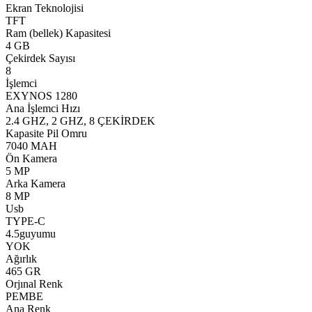
Ekran Teknolojisi
TFT
Ram (bellek) Kapasitesi
4 GB
Çekirdek Sayısı
8
İşlemci
EXYNOS 1280
Ana İşlemci Hızı
2.4 GHZ, 2 GHZ, 8 ÇEKİRDEK
Kapasite Pil Omru
7040 MAH
Ön Kamera
5 MP
Arka Kamera
8 MP
Usb
TYPE-C
4.5guyumu
YOK
Ağırlık
465 GR
Orjınal Renk
PEMBE
Ana Renk