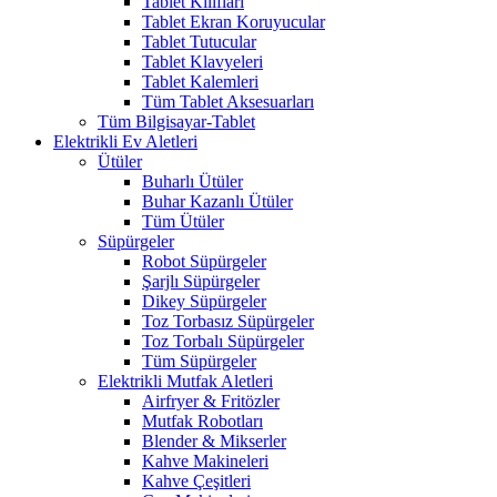
Tablet Kılıfları
Tablet Ekran Koruyucular
Tablet Tutucular
Tablet Klavyeleri
Tablet Kalemleri
Tüm Tablet Aksesuarları
Tüm Bilgisayar-Tablet
Elektrikli Ev Aletleri
Ütüler
Buharlı Ütüler
Buhar Kazanlı Ütüler
Tüm Ütüler
Süpürgeler
Robot Süpürgeler
Şarjlı Süpürgeler
Dikey Süpürgeler
Toz Torbasız Süpürgeler
Toz Torbalı Süpürgeler
Tüm Süpürgeler
Elektrikli Mutfak Aletleri
Airfryer & Fritözler
Mutfak Robotları
Blender & Mikserler
Kahve Makineleri
Kahve Çeşitleri