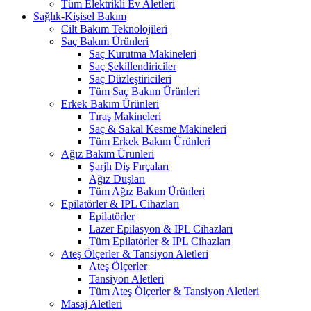
Tüm Elektrikli Ev Aletleri
Sağlık-Kişisel Bakım
Cilt Bakım Teknolojileri
Saç Bakım Ürünleri
Saç Kurutma Makineleri
Saç Şekillendiriciler
Saç Düzleştiricileri
Tüm Saç Bakım Ürünleri
Erkek Bakım Ürünleri
Tıraş Makineleri
Saç & Sakal Kesme Makineleri
Tüm Erkek Bakım Ürünleri
Ağız Bakım Ürünleri
Şarjlı Diş Fırçaları
Ağız Duşları
Tüm Ağız Bakım Ürünleri
Epilatörler & IPL Cihazları
Epilatörler
Lazer Epilasyon & IPL Cihazları
Tüm Epilatörler & IPL Cihazları
Ateş Ölçerler & Tansiyon Aletleri
Ateş Ölçerler
Tansiyon Aletleri
Tüm Ateş Ölçerler & Tansiyon Aletleri
Masaj Aletleri