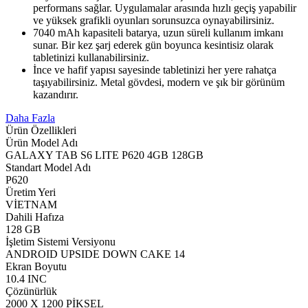
performans sağlar. Uygulamalar arasında hızlı geçiş yapabilir
ve yüksek grafikli oyunları sorunsuzca oynayabilirsiniz.
7040 mAh kapasiteli batarya, uzun süreli kullanım imkanı
sunar. Bir kez şarj ederek gün boyunca kesintisiz olarak
tabletinizi kullanabilirsiniz.
İnce ve hafif yapısı sayesinde tabletinizi her yere rahatça
taşıyabilirsiniz. Metal gövdesi, modern ve şık bir görünüm
kazandırır.
Daha Fazla
Ürün Özellikleri
Ürün Model Adı
GALAXY TAB S6 LITE P620 4GB 128GB
Standart Model Adı
P620
Üretim Yeri
VİETNAM
Dahili Hafıza
128 GB
İşletim Sistemi Versiyonu
ANDROID UPSIDE DOWN CAKE 14
Ekran Boyutu
10.4 INC
Çözünürlük
2000 X 1200 PİKSEL