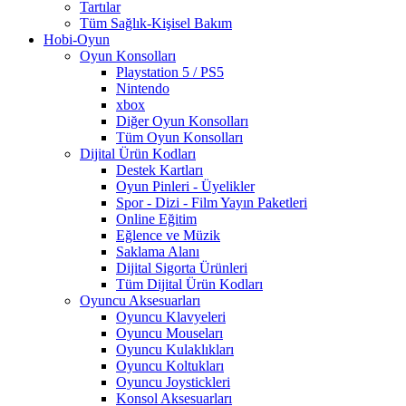
Tartılar
Tüm Sağlık-Kişisel Bakım
Hobi-Oyun
Oyun Konsolları
Playstation 5 / PS5
Nintendo
xbox
Diğer Oyun Konsolları
Tüm Oyun Konsolları
Dijital Ürün Kodları
Destek Kartları
Oyun Pinleri - Üyelikler
Spor - Dizi - Film Yayın Paketleri
Online Eğitim
Eğlence ve Müzik
Saklama Alanı
Dijital Sigorta Ürünleri
Tüm Dijital Ürün Kodları
Oyuncu Aksesuarları
Oyuncu Klavyeleri
Oyuncu Mouseları
Oyuncu Kulaklıkları
Oyuncu Koltukları
Oyuncu Joystickleri
Konsol Aksesuarları