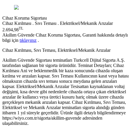
Cihaz Koruma Sigortası
Cihaz Kırılması . Sıvı Teması . Elektriksel/Mekanik Arızalar
TL
2.694,98
Akıllım Güvende Cihaz Koruma Sigortası, Garanti hakkında detaylı
bilgi için
tıklayınız
.
Cihaz Kırılması, Sıvı Teması, Elektriksel/Mekanik Arızalar
Akıllım Güvende Sigortası teminatları Turkcell Dijital Sigorta A.Ş.
tarafından sağlanan bir sigorta ürünüdür. Teminat Detayları; Cihaz
Kırılması Ani ve beklenmedik bir kaza sonucunda cihazda oluşan
kırılma ve arızaları kapsar. Sıvı Teması Kullanıcının kasıt veya hatası
olmaksızın cihazda sıvı teması sonucu meydana gelen arızaları
kapsar. Elektriksel/Mekanik Arızalar Tesisattan kaynaklanan voltaj
değişimi, kısa devre gibi nedenlerle cihazda ortaya çıkan elektriksel
arızalar ile kullanıcı veya üretici kusuru hariç olmak üzere cihazda
gerçekleşen mekanik arızaları kapsar. Cihaz Kırılması, Sıvı Teması,
Elektriksel ve Mekanik Arızalar teminatları sigorta alındığı günden
itibaren 1 yıl süreyle geçerlidir. Ürünle ilgili detaylı bilgilendirmeye
https://wiyo.com.tr/sigorta/akillim-guvende adresinden
ulaşabilirsiniz.