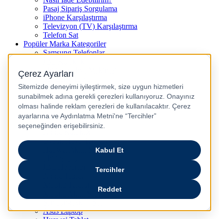
Pasaj Sipariş Sorgulama
iPhone Karşılaştırma
Televizyon (TV) Karşılaştırma
Telefon Sat
Popüler Marka Kategoriler
Samsung Telefonlar
JBL Kulaklık
Philips Kahve Makinesi
Samsung Tablet
Dyson Saç Düzleştirici
Philips Dikey Süpürge
Philips Süpürge
Karaca Kahve Makinesi
Philips Airfryer
Apple Kulaklık
Dyson Hava Temizleyici
Huawei Akıllı Saat
Philips Ütü
JBL Hoparlör
Apple Tablet
Xiaomi Telefon
Xiaomi Akıllı Saat
Samsung Akıllı Saat
Asus Laptop