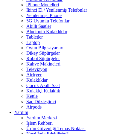
iPhone Modelleri
İkinci El / Yenilenmiş Telefonlar
Yenilenmiş iPhone
5G Uyumlu Telefonlar
Akıllı Saatler
Bluetooth Kulaklıklar
Tabletler
Laptop
Oyun Bilgisayarları
Dikey Süpürgeler
Robot Süpürgeler
Kahve Makineleri
Televizyon
Airfryer
Kulaklıklar
Çocuk Akıllı Saat
Kulakiçi Kulaklık
Kettle
Saç Düzleştirici
Airpods
Yardım
Yardım Merkezi
İşlem Rehberi
Ürün Güvenliği Temas Noktası
Nasıl İade Edebilirim?