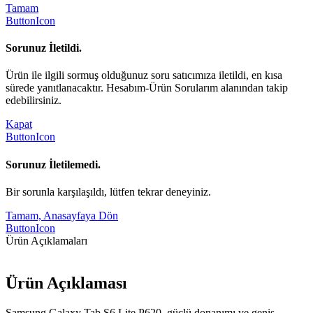
Tamam
ButtonIcon
Sorunuz İletildi.
Ürün ile ilgili sormuş olduğunuz soru satıcımıza iletildi, en kısa
sürede yanıtlanacaktır. Hesabım-Ürün Sorularım alanından takip
edebilirsiniz.
Kapat
ButtonIcon
Sorunuz İletilemedi.
Bir sorunla karşılaşıldı, lütfen tekrar deneyiniz.
Tamam, Anasayfaya Dön
ButtonIcon
Ürün Açıklamaları
Ürün Açıklaması
Samsung Galaxy Tab S6 Lite P620, güçlü donanımı ve geniş