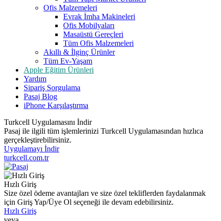
Ofis Malzemeleri
Evrak İmha Makineleri
Ofis Mobilyaları
Masaüstü Gereçleri
Tüm Ofis Malzemeleri
Akıllı & İlginç Ürünler
Tüm Ev-Yaşam
Apple Eğitim Ürünleri
Yardım
Sipariş Sorgulama
Pasaj Blog
iPhone Karşılaştırma
Turkcell Uygulamasını İndir
Pasaj ile ilgili tüm işlemlerinizi Turkcell Uygulamasından hızlıca
gerçekleştirebilirsiniz.
Uygulamayı İndir
turkcell.com.tr
Hızlı Giriş
Size özel ödeme avantajları ve size özel tekliflerden faydalanmak
için Giriş Yap/Üye Ol seçeneği ile devam edebilirsiniz.
Hızlı Giriş
veya