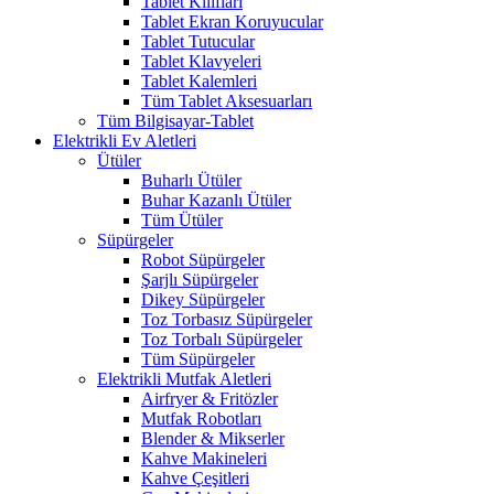
Tablet Kılıfları
Tablet Ekran Koruyucular
Tablet Tutucular
Tablet Klavyeleri
Tablet Kalemleri
Tüm Tablet Aksesuarları
Tüm Bilgisayar-Tablet
Elektrikli Ev Aletleri
Ütüler
Buharlı Ütüler
Buhar Kazanlı Ütüler
Tüm Ütüler
Süpürgeler
Robot Süpürgeler
Şarjlı Süpürgeler
Dikey Süpürgeler
Toz Torbasız Süpürgeler
Toz Torbalı Süpürgeler
Tüm Süpürgeler
Elektrikli Mutfak Aletleri
Airfryer & Fritözler
Mutfak Robotları
Blender & Mikserler
Kahve Makineleri
Kahve Çeşitleri