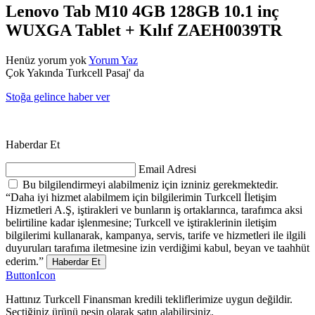
Lenovo Tab M10 4GB 128GB 10.1 inç
WUXGA Tablet + Kılıf ZAEH0039TR
Henüz yorum yok
Yorum Yaz
Çok Yakında Turkcell Pasaj' da
Stoğa gelince haber ver
Haberdar Et
Email Adresi
Bu bilgilendirmeyi alabilmeniz için izniniz gerekmektedir.
“Daha iyi hizmet alabilmem için bilgilerimin Turkcell İletişim
Hizmetleri A.Ş, iştirakleri ve bunların iş ortaklarınca, tarafımca aksi
belirtiline kadar işlenmesine; Turkcell ve iştiraklerinin iletişim
bilgilerimi kullanarak, kampanya, servis, tarife ve hizmetleri ile ilgili
duyuruları tarafıma iletmesine izin verdiğimi kabul, beyan ve taahhüt
ederim.”
Haberdar Et
ButtonIcon
Hattınız Turkcell Finansman kredili tekliflerimize uygun değildir.
Seçtiğiniz ürünü peşin olarak satın alabilirsiniz.