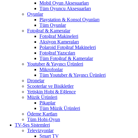
Mobil Oyun Aksesuarları
Tüm Oyuncu Aksesuarları
Oyunlar
Playstation & Konsol Oyunları
Tüm Oyunlar
Fotoğraf & Kameralar
Fotoğraf Makineleri
Aksiyon Kameraları
Polaroid Fotoğraf Makineleri
Fotoğraf Yazıcıları
Tüm Fotoğraf & Kameralar
Youtuber & Yayıncı Ürünleri
Mikrofonlar
Tüm Youtuber & Yayıncı Ürünleri
Dronelar
Scooterlar ve Bisikletler
Yetişkin Hobi & Eğlence
Müzik Ürünleri
Pikaplar
Tüm Müzik Ürünleri
Ödeme Kartları
Tüm Hobi-Oyun
TV-Ses Sistemleri
Televizyonlar
Smart TV