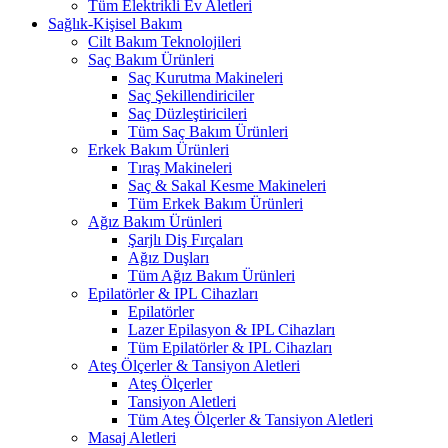
Tüm Elektrikli Ev Aletleri
Sağlık-Kişisel Bakım
Cilt Bakım Teknolojileri
Saç Bakım Ürünleri
Saç Kurutma Makineleri
Saç Şekillendiriciler
Saç Düzleştiricileri
Tüm Saç Bakım Ürünleri
Erkek Bakım Ürünleri
Tıraş Makineleri
Saç & Sakal Kesme Makineleri
Tüm Erkek Bakım Ürünleri
Ağız Bakım Ürünleri
Şarjlı Diş Fırçaları
Ağız Duşları
Tüm Ağız Bakım Ürünleri
Epilatörler & IPL Cihazları
Epilatörler
Lazer Epilasyon & IPL Cihazları
Tüm Epilatörler & IPL Cihazları
Ateş Ölçerler & Tansiyon Aletleri
Ateş Ölçerler
Tansiyon Aletleri
Tüm Ateş Ölçerler & Tansiyon Aletleri
Masaj Aletleri