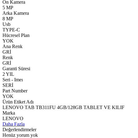
Ön Kamera
5 MP
Arka Kamera
8 MP
Usb
TYPE-C
Hücresel Plan
YOK
Ana Renk
GRİ
Renk
GRİ
Garanti Süresi
2 YIL
Seri - Imeı
SERİ
Part Number
YOK
Ürün Etiket Adı
LENOVO TAB TB311FU 4GB/128GB TABLET VE KILIF
Marka
LENOVO
Daha Fazla
Değerlendirmeler
Henüz yorum yok