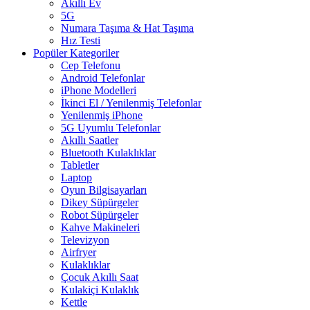
Akıllı Ev
5G
Numara Taşıma & Hat Taşıma
Hız Testi
Popüler Kategoriler
Cep Telefonu
Android Telefonlar
iPhone Modelleri
İkinci El / Yenilenmiş Telefonlar
Yenilenmiş iPhone
5G Uyumlu Telefonlar
Akıllı Saatler
Bluetooth Kulaklıklar
Tabletler
Laptop
Oyun Bilgisayarları
Dikey Süpürgeler
Robot Süpürgeler
Kahve Makineleri
Televizyon
Airfryer
Kulaklıklar
Çocuk Akıllı Saat
Kulakiçi Kulaklık
Kettle