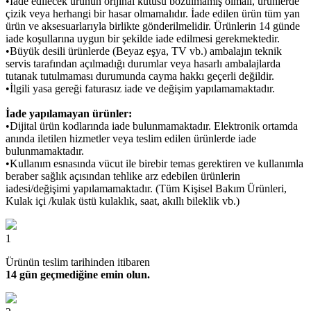
•İade edilecek ürünün orijinal kutusu bozulmamış olmalı, ürünlerde
çizik veya herhangi bir hasar olmamalıdır. İade edilen ürün tüm yan
ürün ve aksesuarlarıyla birlikte gönderilmelidir. Ürünlerin 14 günde
iade koşullarına uygun bir şekilde iade edilmesi gerekmektedir.
•Büyük desili ürünlerde (Beyaz eşya, TV vb.) ambalajın teknik
servis tarafından açılmadığı durumlar veya hasarlı ambalajlarda
tutanak tutulmaması durumunda cayma hakkı geçerli değildir.
•İlgili yasa gereği faturasız iade ve değişim yapılamamaktadır.
İade yapılamayan ürünler:
•Dijital ürün kodlarında iade bulunmamaktadır. Elektronik ortamda
anında iletilen hizmetler veya teslim edilen ürünlerde iade
bulunmamaktadır.
•Kullanım esnasında vücut ile birebir temas gerektiren ve kullanımla
beraber sağlık açısından tehlike arz edebilen ürünlerin
iadesi/değişimi yapılamamaktadır. (Tüm Kişisel Bakım Ürünleri,
Kulak içi /kulak üstü kulaklık, saat, akıllı bileklik vb.)
1
Ürünün teslim tarihinden itibaren
14 gün geçmediğine emin olun.