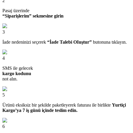
2
Pasaj üzerinde
“Siparişlerim” sekmesine girin
3
İade nedeninizi seçerek
“İade Talebi OIuştur”
butonuna tıklayın.
4
SMS ile gelecek
kargo kodunu
not alın.
5
Ürünü eksiksiz bir şekilde paketleyerek faturası ile birlikte
Yurtiçi
Kargo’ya 7 iş günü içinde teslim edin.
6