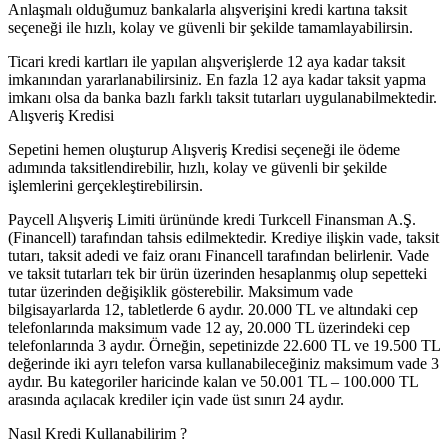
Anlaşmalı olduğumuz bankalarla alışverişini kredi kartına taksit
seçeneği ile hızlı, kolay ve güvenli bir şekilde tamamlayabilirsin.
Ticari kredi kartları ile yapılan alışverişlerde 12 aya kadar taksit
imkanından yararlanabilirsiniz. En fazla 12 aya kadar taksit yapma
imkanı olsa da banka bazlı farklı taksit tutarları uygulanabilmektedir.
Alışveriş Kredisi
Sepetini hemen oluşturup Alışveriş Kredisi seçeneği ile ödeme
adımında taksitlendirebilir, hızlı, kolay ve güvenli bir şekilde
işlemlerini gerçekleştirebilirsin.
Paycell Alışveriş Limiti ürününde kredi Turkcell Finansman A.Ş.
(Financell) tarafından tahsis edilmektedir. Krediye ilişkin vade, taksit
tutarı, taksit adedi ve faiz oranı Financell tarafından belirlenir. Vade
ve taksit tutarları tek bir ürün üzerinden hesaplanmış olup sepetteki
tutar üzerinden değişiklik gösterebilir. Maksimum vade
bilgisayarlarda 12, tabletlerde 6 aydır. 20.000 TL ve altındaki cep
telefonlarında maksimum vade 12 ay, 20.000 TL üzerindeki cep
telefonlarında 3 aydır. Örneğin, sepetinizde 22.600 TL ve 19.500 TL
değerinde iki ayrı telefon varsa kullanabileceğiniz maksimum vade 3
aydır. Bu kategoriler haricinde kalan ve 50.001 TL – 100.000 TL
arasında açılacak krediler için vade üst sınırı 24 aydır.
Nasıl Kredi Kullanabilirim ?