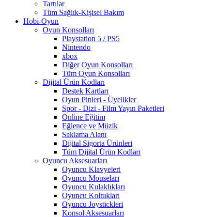
Tartılar
Tüm Sağlık-Kişisel Bakım
Hobi-Oyun
Oyun Konsolları
Playstation 5 / PS5
Nintendo
xbox
Diğer Oyun Konsolları
Tüm Oyun Konsolları
Dijital Ürün Kodları
Destek Kartları
Oyun Pinleri - Üyelikler
Spor - Dizi - Film Yayın Paketleri
Online Eğitim
Eğlence ve Müzik
Saklama Alanı
Dijital Sigorta Ürünleri
Tüm Dijital Ürün Kodları
Oyuncu Aksesuarları
Oyuncu Klavyeleri
Oyuncu Mouseları
Oyuncu Kulaklıkları
Oyuncu Koltukları
Oyuncu Joystickleri
Konsol Aksesuarları