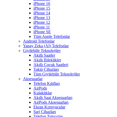
iPhone 16
iPhone 15
iPhone 14
iPhone 13
iPhone 12
iPhone 11
iPhone SE
Tüm Apple Telefonlar
Android Telefonlar
Yapay Zeka (AI) Telefonlar
Giyilebilir Teknolojiler
Akıllı Saatler
Akıllı Bileklikler
Akıllı Çocuk Saatleri
Takip Cihazları
Tüm Giyilebilir Teknolojiler
Aksesuarlar
Telefon Kılıfları
AirPods
Kulaklıklar
Akıllı Saat Aksesuarları
AirPods Aksesuarları
Ekran Koruyucular
Şarj Cihazları
Telefon Tutucular