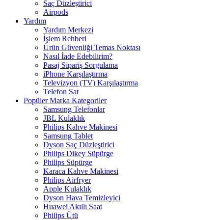
Saç Düzleştirici
Airpods
Yardım
Yardım Merkezi
İşlem Rehberi
Ürün Güvenliği Temas Noktası
Nasıl İade Edebilirim?
Pasaj Sipariş Sorgulama
iPhone Karşılaştırma
Televizyon (TV) Karşılaştırma
Telefon Sat
Popüler Marka Kategoriler
Samsung Telefonlar
JBL Kulaklık
Philips Kahve Makinesi
Samsung Tablet
Dyson Saç Düzleştirici
Philips Dikey Süpürge
Philips Süpürge
Karaca Kahve Makinesi
Philips Airfryer
Apple Kulaklık
Dyson Hava Temizleyici
Huawei Akıllı Saat
Philips Ütü