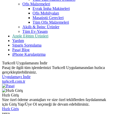
Ofis Malzemeleri
Evrak İmha Makineleri
Ofis Mobilyaları
Masaüstü Gereçleri
Tüm Ofis Malzemeleri
Akıllı & İlginç Ürünler
Tüm Ev-Yaşam
Apple Eğitim Ürünleri
Yardım
Sipariş Sorgulama
Pasaj Blog
iPhone Karşılaştırma
Turkcell Uygulamasını İndir
Pasaj ile ilgili tüm işlemlerinizi Turkcell Uygulamasından hızlıca
gerçekleştirebilirsiniz.
Uygulamayı İndir
turkcell.com.tr
Hızlı Giriş
Size özel ödeme avantajları ve size özel tekliflerden faydalanmak
için Giriş Yap/Üye Ol seçeneği ile devam edebilirsiniz.
Hızlı Giriş
veya