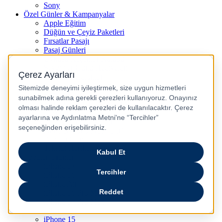
Sony
Özel Günler & Kampanyalar
Apple Eğitim
Düğün ve Çeyiz Paketleri
Fırsatlar Pasajı
Pasaj Günleri
Uykusu Kaçanlar Kulübü
Sevgililer Günü Hediyeleri
Vergisiz Telefonlar
Vergisiz Bilgisayarlar
Karne Hediyeleri
Kurban Bayramı Kampanyası
Resmi Tatil Günleri
Pasaj Ödeme Teklifleri
Anneler Günü Hediyeleri
Babalar Günü
Taksitli Harikalar Diyarı
Popüler Ürünler
iPhone 17
iPhone 16
iPhone Air
iPhone 16 Pro Max
iPhone 17 Pro Max
iPhone 16E
iPhone 15