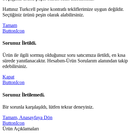
Hattınız Turkcell peşine kontratlı tekliflerimize uygun değildir.
Seçtiğiniz ürünü peşin olarak alabilirsiniz.
Tamam
ButtonIcon
Sorunuz İletildi.
Ürün ile ilgili sormuş olduğunuz soru satıcımıza iletildi, en kısa
sürede yanıtlanacaktır. Hesabım-Ürün Sorularım alanından takip
edebilirsiniz.
Kapat
ButtonIcon
Sorunuz İletilemedi.
Bir sorunla karşılaşıldı, lütfen tekrar deneyiniz.
Tamam, Anasayfaya Dön
ButtonIcon
Ürün Açıklamaları