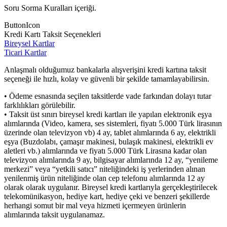
Soru Sorma Kuralları içeriği.
ButtonIcon
Kredi Kartı Taksit Seçenekleri
Bireysel Kartlar
Ticari Kartlar
Anlaşmalı olduğumuz bankalarla alışverişini kredi kartına taksit
seçeneği ile hızlı, kolay ve güvenli bir şekilde tamamlayabilirsin.
• Ödeme esnasında seçilen taksitlerde vade farkından dolayı tutar
farklılıkları görülebilir.
• Taksit üst sınırı bireysel kredi kartları ile yapılan elektronik eşya
alımlarında (Video, kamera, ses sistemleri, fiyatı 5.000 Türk lirasının
üzerinde olan televizyon vb) 4 ay, tablet alımlarında 6 ay, elektrikli
eşya (Buzdolabı, çamaşır makinesi, bulaşık makinesi, elektrikli ev
aletleri vb.) alımlarında ve fiyatı 5.000 Türk Lirasına kadar olan
televizyon alımlarında 9 ay, bilgisayar alımlarında 12 ay, “yenileme
merkezi” veya “yetkili satıcı” niteliğindeki iş yerlerinden alınan
yenilenmiş ürün niteliğinde olan cep telefonu alımlarında 12 ay
olarak olarak uygulanır. Bireysel kredi kartlarıyla gerçekleştirilecek
telekomünikasyon, hediye kart, hediye çeki ve benzeri şekillerde
herhangi somut bir mal veya hizmeti içermeyen ürünlerin
alımlarında taksit uygulanamaz.