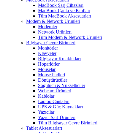
MacBook Şarj Cihazları
MacBook Çanta ve Kılıfları
Tüm MacBook Aksesuarları
Modem & Network Ürünleri
Modemler
Network Ürünleri
Tüm Modem & Network Ürünleri
Bilgisayar Çevre Birimleri
Monitörler
Klavyeler
BiIgisayar Kulaklıkları
Hoparlörler
Mouselar
Mouse Padleri
Dönüştürücüler
Soğutucu & Yükselticiler
Webcam Ürünleri
Kablolar
Laptop Çantaları
UPS & Güç Kaynakları
Yazıcılar
Yazıcı Sarf Ürünleri
Tüm Bilgisayar Çevre Birimleri
Tablet Aksesuarları