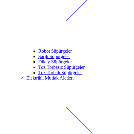
Robot Süpürgeler
Şarjlı Süpürgeler
Dikey Süpürgeler
Toz Torbasız Süpürgeler
Toz Torbalı Süpürgeler
Elektrikli Mutfak Aletleri