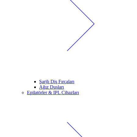
Şarjlı Diş Fırçaları
Ağız Duşları
Epilatörler & IPL Cihazları