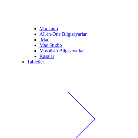
Mac mini
All-in-One Bilgisayarlar
iMac
Mac Studio
Masaüstü Bilgisayarlar
Kasalar
Tabletler