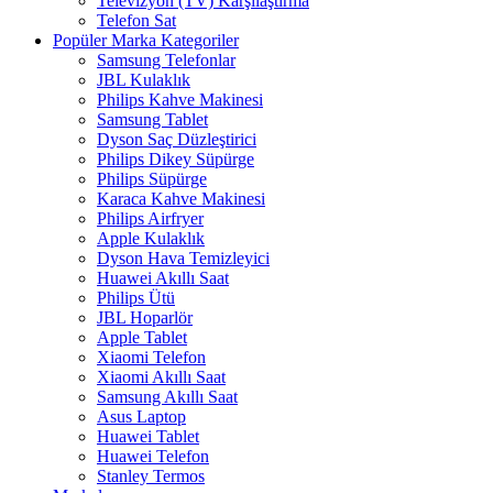
Televizyon (TV) Karşılaştırma
Telefon Sat
Popüler Marka Kategoriler
Samsung Telefonlar
JBL Kulaklık
Philips Kahve Makinesi
Samsung Tablet
Dyson Saç Düzleştirici
Philips Dikey Süpürge
Philips Süpürge
Karaca Kahve Makinesi
Philips Airfryer
Apple Kulaklık
Dyson Hava Temizleyici
Huawei Akıllı Saat
Philips Ütü
JBL Hoparlör
Apple Tablet
Xiaomi Telefon
Xiaomi Akıllı Saat
Samsung Akıllı Saat
Asus Laptop
Huawei Tablet
Huawei Telefon
Stanley Termos