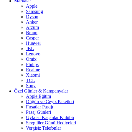
Markalar
Apple
Samsung
Dyson
Anker
Arzum
Braun
Casper
Huawei
JBL
Lenovo
Omix
Philips
Realme
Xiaomi
TCL
Sony
Özel Günler & Kampanyalar
Apple Eğitim
Düğün ve Çeyiz Paketleri
Fırsatlar Pasajı
Pasaj Günleri
Uykusu Kaçanlar Kulübü
Sevgililer Günü Hediyeleri
Vergisiz Telefonlar