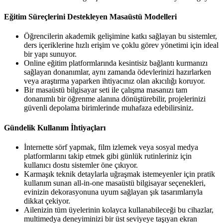
Eğitim Süreçlerini Destekleyen Masaüstü Modelleri
Öğrencilerin akademik gelişimine katkı sağlayan bu sistemler,
ders içeriklerine hızlı erişim ve çoklu görev yönetimi için ideal
bir yapı sunuyor.
Online eğitim platformlarında kesintisiz bağlantı kurmanızı
sağlayan donanımlar, aynı zamanda ödevlerinizi hazırlarken
veya araştırma yaparken ihtiyacınız olan akıcılığı koruyor.
Bir masaüstü bilgisayar seti ile çalışma masanızı tam
donanımlı bir öğrenme alanına dönüştürebilir, projelerinizi
güvenli depolama birimlerinde muhafaza edebilirsiniz.
Gündelik Kullanım İhtiyaçları
İnternette sörf yapmak, film izlemek veya sosyal medya
platformlarını takip etmek gibi günlük rutinleriniz için
kullanıcı dostu sistemler öne çıkıyor.
Karmaşık teknik detaylarla uğraşmak istemeyenler için pratik
kullanım sunan all-in-one masaüstü bilgisayar seçenekleri,
evinizin dekorasyonuna uyum sağlayan şık tasarımlarıyla
dikkat çekiyor.
Ailenizin tüm üyelerinin kolayca kullanabileceği bu cihazlar,
multimedya deneyiminizi bir üst seviyeye taşıyan ekran