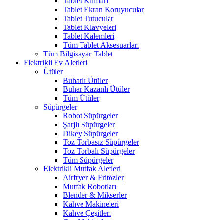
Tablet Kılıfları
Tablet Ekran Koruyucular
Tablet Tutucular
Tablet Klavyeleri
Tablet Kalemleri
Tüm Tablet Aksesuarları
Tüm Bilgisayar-Tablet
Elektrikli Ev Aletleri
Ütüler
Buharlı Ütüler
Buhar Kazanlı Ütüler
Tüm Ütüler
Süpürgeler
Robot Süpürgeler
Şarjlı Süpürgeler
Dikey Süpürgeler
Toz Torbasız Süpürgeler
Toz Torbalı Süpürgeler
Tüm Süpürgeler
Elektrikli Mutfak Aletleri
Airfryer & Fritözler
Mutfak Robotları
Blender & Mikserler
Kahve Makineleri
Kahve Çeşitleri