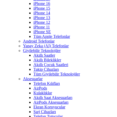
iPhone 16
iPhone 15
iPhone 14
iPhone 13
iPhone 12
iPhone 11
iPhone SE
Tüm Apple Telefonlar
Android Telefonlar
Yapay Zeka (AI) Telefonlar
Giyilebilir Teknolojiler
Akıllı Saatler
Akıllı Bileklikler
Akıllı Çocuk Saatleri
Takip Cihazları
Tüm Giyilebilir Teknolojiler
Aksesuarlar
Telefon Kılıfları
AirPods
Kulaklıklar
Akıllı Saat Aksesuarları
AirPods Aksesuarları
Ekran Koruyucular
Şarj Cihazları
Telefon Tutucular