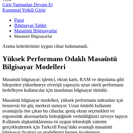
Giriş Yapmadan Devam Et
Kurumsal Yetkili Girişi
Pasaj
Bilgisayar-Tablet
Masaüstü Bilgisayarlar
Masaüstü Bilgisayarlar
Arama kriterlerinize uygun cihaz bulunamadı.
Yüksek Performans Odaklı Masaüstü
Bilgisayar Modelleri
Masaüstü bilgisayar; işlemci, ekran kartı, RAM ve depolama gibi
bileşenleri yükseltmeye elverişli yapısıyla uzun süreli performans
hedefleyen kullanıcılar için tasarlanan bilgisayar türüdür.
Masaüstü bilgisayar modelleri, yüksek performans tutkunları için
benzersiz bir güç merkezi sunuyor. Uzun ömürlü kullanım
avantajıyla öne çıkan bu cihazlar, geniş ekran seçenekleri ve
ergonomik aksesuarlarla birleştiğinde verimliliğinizi zirveye taşıyor.
Kullanım alışkanlıklarınıza en uygun teknolojik yatırımı
gerçekleştirmek için Turkcell Pasaj’daki avantajlı masaüstü
bilgisayar fiyatları ve modellerini hemen incelemeye