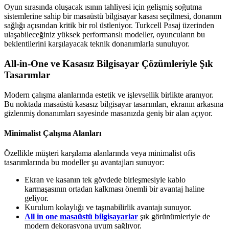
Oyun sırasında oluşacak ısının tahliyesi için gelişmiş soğutma
sistemlerine sahip bir masaüstü bilgisayar kasası seçilmesi, donanım
sağlığı açısından kritik bir rol üstleniyor. Turkcell Pasaj üzerinden
ulaşabileceğiniz yüksek performanslı modeller, oyuncuların bu
beklentilerini karşılayacak teknik donanımlarla sunuluyor.
All-in-One ve Kasasız Bilgisayar Çözümleriyle Şık
Tasarımlar
Modern çalışma alanlarında estetik ve işlevsellik birlikte aranıyor.
Bu noktada masaüstü kasasız bilgisayar tasarımları, ekranın arkasına
gizlenmiş donanımları sayesinde masanızda geniş bir alan açıyor.
Minimalist Çalışma Alanları
Özellikle müşteri karşılama alanlarında veya minimalist ofis
tasarımlarında bu modeller şu avantajları sunuyor:
Ekran ve kasanın tek gövdede birleşmesiyle kablo
karmaşasının ortadan kalkması önemli bir avantaj haline
geliyor.
Kurulum kolaylığı ve taşınabilirlik avantajı sunuyor.
All in one masaüstü bilgisayarlar
şık görünümleriyle de
modern dekorasyona uyum sağlıyor.