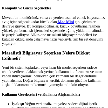
Kompakt ve Güçlü Seçenekler
Mevcut bir monitörünüz varsa ve yerden tasarruf etmek istiyorsanız,
avuç içine sığacak kadar küçük olan
Mac Mini
gibi çözümler
devreye giriyor. Bu kompakt cihazlar, küçük boyutlarına rağmen
yüksek performanslı işlemcileri sayesinde ağır iş yüklerinin altından
başarıyla kalkıyor. All-in-one masaüstü bilgisayar modelleri ise
kutudan çıktığı anda çalışmaya hazır yapısıyla tam bir set deneyimi
yaşatıyor.
Masaüstü Bilgisayar Seçerken Nelere Dikkat
Edilmeli?
Yeni bir sistem toplarken veya hazır bir model seçerken sadece
teknik verilere odaklanmak yerine, kullanım konforunuzu ve uzun
vadeli ihtiyaçlarınızı belirleyen çok katmanlı bir değerlendirme
yapmalısınız. Doğru bilgisayar tercihi, donanım gücü ile kullanım
alışkanlıklarınızın mükemmel uyumuyla mümkün oluyor.
Kullanım Gerekçeleri ve Kullanıcı Alışkanlıkları
İş akışı:
Yoğun veri analizi mi yoksa sadece dijital içerik