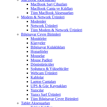
MacBook Şarj Cihazları
MacBook Çanta ve Kılıfları
Tüm MacBook Aksesuarları
Modem & Network Ürünleri
Modemler
Network Ürünleri
Tüm Modem & Network Ürünleri
Bilgisayar Çevre Birimleri
Monitörler
Klavyeler
BiIgisayar Kulaklıkları
Hoparlörler
Mouselar
Mouse Padleri
Dönüştürücüler
Soğutucu & Yükselticiler
Webcam Ürünleri
Kablolar
Laptop Çantaları
UPS & Güç Kaynakları
Yazıcılar
Yazıcı Sarf Ürünleri
Tüm Bilgisayar Çevre Birimleri
Tablet Aksesuarları