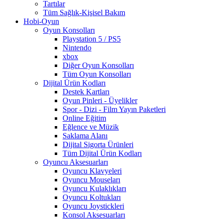
Tartılar
Tüm Sağlık-Kişisel Bakım
Hobi-Oyun
Oyun Konsolları
Playstation 5 / PS5
Nintendo
xbox
Diğer Oyun Konsolları
Tüm Oyun Konsolları
Dijital Ürün Kodları
Destek Kartları
Oyun Pinleri - Üyelikler
Spor - Dizi - Film Yayın Paketleri
Online Eğitim
Eğlence ve Müzik
Saklama Alanı
Dijital Sigorta Ürünleri
Tüm Dijital Ürün Kodları
Oyuncu Aksesuarları
Oyuncu Klavyeleri
Oyuncu Mouseları
Oyuncu Kulaklıkları
Oyuncu Koltukları
Oyuncu Joystickleri
Konsol Aksesuarları