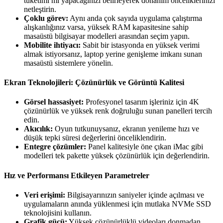
tüketimi mi yapacağınızı belirleyerek donanım önceliklerinizi
netleştirin.
Çoklu görev:
Aynı anda çok sayıda uygulama çalıştırma
alışkanlığınız varsa, yüksek RAM kapasitesine sahip
masaüstü bilgisayar modelleri arasından seçim yapın.
Mobilite ihtiyacı:
Sabit bir istasyonda en yüksek verimi
almak istiyorsanız, laptop yerine genişleme imkanı sunan
masaüstü sistemlere yönelin.
Ekran Teknolojileri: Çözünürlük ve Görüntü Kalitesi
Görsel hassasiyet:
Profesyonel tasarım işleriniz için 4K
çözünürlük ve yüksek renk doğruluğu sunan panelleri tercih
edin.
Akıcılık:
Oyun tutkunuysanız, ekranın yenileme hızı ve
düşük tepki süresi değerlerini önceliklendirin.
Entegre çözümler:
Panel kalitesiyle öne çıkan
iMac gibi
modelleri tek pakette yüksek çözünürlük için değerlendirin.
Hız ve Performansı Etkileyen Parametreler
Veri erişimi:
Bilgisayarınızın saniyeler içinde açılması ve
uygulamaların anında yüklenmesi için mutlaka NVMe SSD
teknolojisini kullanın.
Grafik gücü:
Yüksek çözünürlüklü videoları donmadan