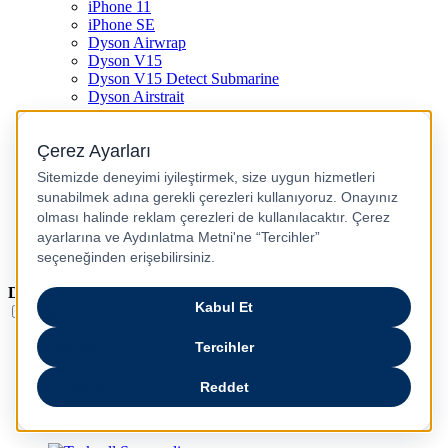
iPhone 11
iPhone SE
Dyson Airwrap
Dyson V15
Dyson V15 Detect Submarine
Dyson Airstrait
Dyson V12
Dyson V8
Samsung Galaxy S25
Samsung Galaxy S25 Ultra
PS5 / Playstation 5
PS4 / Playstation 4
Nintendo Switch
Xbox Series S
Xbox Series X
Dil
Türkçe
English
عربى
русский