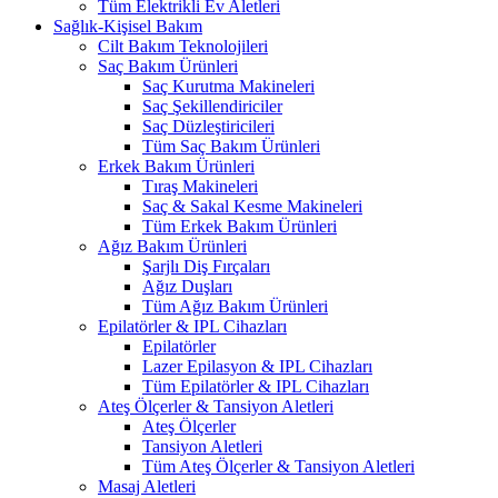
Tüm Elektrikli Ev Aletleri
Sağlık-Kişisel Bakım
Cilt Bakım Teknolojileri
Saç Bakım Ürünleri
Saç Kurutma Makineleri
Saç Şekillendiriciler
Saç Düzleştiricileri
Tüm Saç Bakım Ürünleri
Erkek Bakım Ürünleri
Tıraş Makineleri
Saç & Sakal Kesme Makineleri
Tüm Erkek Bakım Ürünleri
Ağız Bakım Ürünleri
Şarjlı Diş Fırçaları
Ağız Duşları
Tüm Ağız Bakım Ürünleri
Epilatörler & IPL Cihazları
Epilatörler
Lazer Epilasyon & IPL Cihazları
Tüm Epilatörler & IPL Cihazları
Ateş Ölçerler & Tansiyon Aletleri
Ateş Ölçerler
Tansiyon Aletleri
Tüm Ateş Ölçerler & Tansiyon Aletleri
Masaj Aletleri