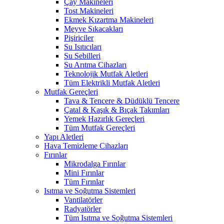
Çay Makineleri
Tost Makineleri
Ekmek Kızartma Makineleri
Meyve Sıkacakları
Pişiriciler
Su Isıtıcıları
Su Sebilleri
Su Arıtma Cihazları
Teknolojik Mutfak Aletleri
Tüm Elektrikli Mutfak Aletleri
Mutfak Gereçleri
Tava & Tencere & Düdüklü Tencere
Çatal & Kaşık & Bıçak Takımları
Yemek Hazırlık Gereçleri
Tüm Mutfak Gereçleri
Yapı Aletleri
Hava Temizleme Cihazları
Fırınlar
Mikrodalga Fırınlar
Mini Fırınlar
Tüm Fırınlar
Isıtma ve Soğutma Sistemleri
Vantilatörler
Radyatörler
Tüm Isıtma ve Soğutma Sistemleri