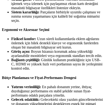
işlemek veya izlemek için paylaşımsız ekran kartı desteğini
masaüstü bilgisayar özellikleri listenize ekleyin.
Sistem kararlılığı:
Parçaların birbiriyle uyumlu çalışması ve
ısınma sorunu yaşamaması için kaliteli bir soğutma mimarisi
seçin.
Ergonomi ve Aksesuar Seçimi
Fiziksel konfor:
Uzun süreli kullanımlarda eklem ağrılarını
önlemek için bilek destekli klavye ve ergonomik farelerden
oluşan bir masaüstü bilgisayar seti kurun.
Görüş açısı:
Boyun hizanızı korumak adına yüksekliği
ayarlanabilir monitörleri veya ergonomik standları tercih edin.
Bağlantı çeşitliliği:
Günlük kullanım pratikliğiniz için USB-
C, HDMI ve yüksek hızlı veri portlarının sayısı ile yerleşimini
kontrol edin.
Bütçe Planlaması ve Fiyat-Performans Dengesi
Yatırım verimliliği:
En pahalı donanım yerine, ihtiyaç
duyduğunuz performansı en stabil şekilde sunan fiyat-
performans odaklı parçalara yönelin.
Gelecek odaklılık:
Gelecekteki olası yazılım güncellemelerini
ve donanım yükseltmelerini destekleyen esnek bir mimari