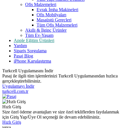
Ofis Malzemeleri
Evrak İmha Makineleri
Ofis Mobilyaları
Masaüstü Gereçleri
Tüm Ofis Malzemeleri
Akıllı & İlginç Ürünler
Tüm Ev-Yaşam
Apple Eğitim Ürünleri
Yardım
Sipariş Sorgulama
Pasaj Blog
iPhone Karşılaştırma
Turkcell Uygulamasını İndir
Pasaj ile ilgili tüm işlemlerinizi Turkcell Uygulamasından hızlıca
gerçekleştirebilirsiniz.
Uygulamayı İndir
turkcell.com.tr
Hızlı Giriş
Size özel ödeme avantajları ve size özel tekliflerden faydalanmak
için Giriş Yap/Üye Ol seçeneği ile devam edebilirsiniz.
Hızlı Giriş
veya