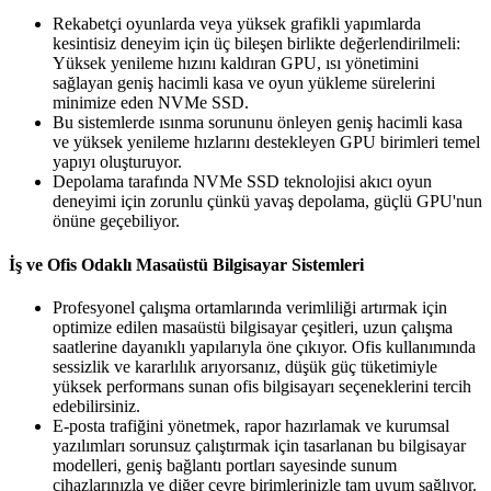
Rekabetçi oyunlarda veya yüksek grafikli yapımlarda
kesintisiz deneyim için üç bileşen birlikte değerlendirilmeli:
Yüksek yenileme hızını kaldıran GPU, ısı yönetimini
sağlayan geniş hacimli kasa ve oyun yükleme sürelerini
minimize eden NVMe SSD.
Bu sistemlerde ısınma sorununu önleyen geniş hacimli kasa
ve yüksek yenileme hızlarını destekleyen GPU birimleri temel
yapıyı oluşturuyor.
Depolama tarafında NVMe SSD teknolojisi akıcı oyun
deneyimi için zorunlu çünkü yavaş depolama, güçlü GPU'nun
önüne geçebiliyor.
İş ve Ofis Odaklı Masaüstü Bilgisayar Sistemleri
Profesyonel çalışma ortamlarında verimliliği artırmak için
optimize edilen masaüstü bilgisayar çeşitleri, uzun çalışma
saatlerine dayanıklı yapılarıyla öne çıkıyor. Ofis kullanımında
sessizlik ve kararlılık arıyorsanız, düşük güç tüketimiyle
yüksek performans sunan ofis bilgisayarı seçeneklerini tercih
edebilirsiniz.
E-posta trafiğini yönetmek, rapor hazırlamak ve kurumsal
yazılımları sorunsuz çalıştırmak için tasarlanan bu bilgisayar
modelleri, geniş bağlantı portları sayesinde sunum
cihazlarınızla ve diğer çevre birimlerinizle tam uyum sağlıyor.