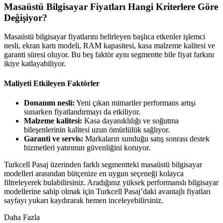
Masaüstü Bilgisayar Fiyatları Hangi Kriterlere Göre
Değişiyor?
Masaüstü bilgisayar fiyatlarını belirleyen başlıca etkenler işlemci
nesli, ekran kartı modeli, RAM kapasitesi, kasa malzeme kalitesi ve
garanti süresi oluyor. Bu beş faktör aynı segmentte bile fiyat farkını
ikiye katlayabiliyor.
Maliyeti Etkileyen Faktörler
Donanım nesli:
Yeni çıkan mimariler performans artışı
sunarken fiyatlandırmayı da etkiliyor.
Malzeme kalitesi:
Kasa dayanıklılığı ve soğutma
bileşenlerinin kalitesi uzun ömürlülük sağlıyor.
Garanti ve servis:
Markaların sunduğu satış sonrası destek
hizmetleri yatırımın güvenliğini koruyor.
Turkcell Pasaj üzerinden farklı segmentteki masaüstü bilgisayar
modelleri arasından bütçenize en uygun seçeneği kolayca
filtreleyerek bulabilirsiniz. Aradığınız yüksek performanslı bilgisayar
modellerine sahip olmak için Turkcell Pasaj’daki avantajlı fiyatları
sayfayı yukarı kaydırarak hemen inceleyebilirsiniz.
Daha Fazla