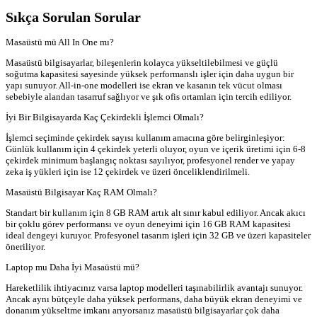
Sıkça Sorulan Sorular
Masaüstü mü All In One mı?
Masaüstü bilgisayarlar, bileşenlerin kolayca yükseltilebilmesi ve güçlü
soğutma kapasitesi sayesinde yüksek performanslı işler için daha uygun bir
yapı sunuyor. All-in-one modelleri ise ekran ve kasanın tek vücut olması
sebebiyle alandan tasarruf sağlıyor ve şık ofis ortamları için tercih ediliyor.
İyi Bir Bilgisayarda Kaç Çekirdekli İşlemci Olmalı?
İşlemci seçiminde çekirdek sayısı kullanım amacına göre belirginleşiyor:
Günlük kullanım için 4 çekirdek yeterli oluyor, oyun ve içerik üretimi için 6-8
çekirdek minimum başlangıç noktası sayılıyor, profesyonel render ve yapay
zeka iş yükleri için ise 12 çekirdek ve üzeri önceliklendirilmeli.
Masaüstü Bilgisayar Kaç RAM Olmalı?
Standart bir kullanım için 8 GB RAM artık alt sınır kabul ediliyor. Ancak akıcı
bir çoklu görev performansı ve oyun deneyimi için 16 GB RAM kapasitesi
ideal dengeyi kuruyor. Profesyonel tasarım işleri için 32 GB ve üzeri kapasiteler
öneriliyor.
Laptop mu Daha İyi Masaüstü mü?
Hareketlilik ihtiyacınız varsa laptop modelleri taşınabilirlik avantajı sunuyor.
Ancak aynı bütçeyle daha yüksek performans, daha büyük ekran deneyimi ve
donanım yükseltme imkanı arıyorsanız masaüstü bilgisayarlar çok daha