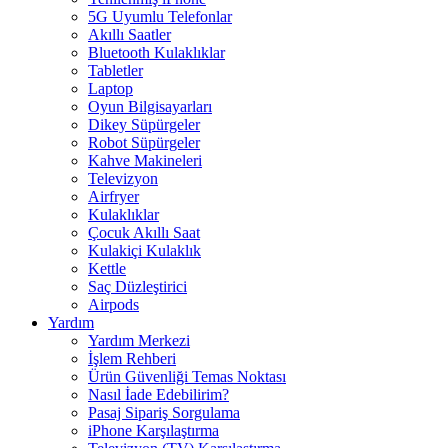
5G Uyumlu Telefonlar
Akıllı Saatler
Bluetooth Kulaklıklar
Tabletler
Laptop
Oyun Bilgisayarları
Dikey Süpürgeler
Robot Süpürgeler
Kahve Makineleri
Televizyon
Airfryer
Kulaklıklar
Çocuk Akıllı Saat
Kulakiçi Kulaklık
Kettle
Saç Düzleştirici
Airpods
Yardım
Yardım Merkezi
İşlem Rehberi
Ürün Güvenliği Temas Noktası
Nasıl İade Edebilirim?
Pasaj Sipariş Sorgulama
iPhone Karşılaştırma