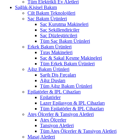
Tüm Elektrikli Ev Aletleri
Sağlık-Kişisel Bakım
Cilt Bakım Teknolojileri
Saç Bakım Ürünleri
Saç Kurutma Makineleri
Saç Şekillendiriciler
Saç Düzleştiricileri
Tüm Saç Bakım Ürünleri
Erkek Bakım Ürünleri
Tıraş Makineleri
Saç & Sakal Kesme Makineleri
Tüm Erkek Bakım Ürünleri
Ağız Bakım Ürünleri
Şarjlı Diş Fırçaları
Ağız Duşları
Tüm Ağız Bakım Ürünleri
Epilatörler & IPL Cihazları
Epilatörler
Lazer Epilasyon & IPL Cihazları
Tüm Epilatörler & IPL Cihazları
Ateş Ölçerler & Tansiyon Aletleri
Ateş Ölçerler
Tansiyon Aletleri
Tüm Ateş Ölçerler & Tansiyon Aletleri
Masaj Aletleri