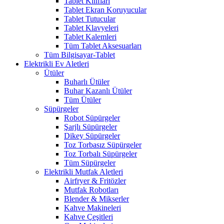
Tablet Kılıfları
Tablet Ekran Koruyucular
Tablet Tutucular
Tablet Klavyeleri
Tablet Kalemleri
Tüm Tablet Aksesuarları
Tüm Bilgisayar-Tablet
Elektrikli Ev Aletleri
Ütüler
Buharlı Ütüler
Buhar Kazanlı Ütüler
Tüm Ütüler
Süpürgeler
Robot Süpürgeler
Şarjlı Süpürgeler
Dikey Süpürgeler
Toz Torbasız Süpürgeler
Toz Torbalı Süpürgeler
Tüm Süpürgeler
Elektrikli Mutfak Aletleri
Airfryer & Fritözler
Mutfak Robotları
Blender & Mikserler
Kahve Makineleri
Kahve Çeşitleri