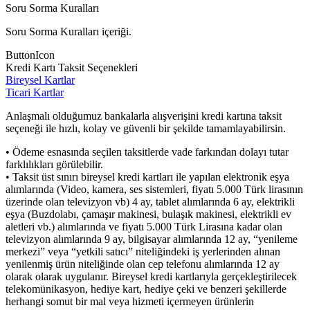
Soru Sorma Kuralları
Soru Sorma Kuralları içeriği.
ButtonIcon
Kredi Kartı Taksit Seçenekleri
Bireysel Kartlar
Ticari Kartlar
Anlaşmalı olduğumuz bankalarla alışverişini kredi kartına taksit
seçeneği ile hızlı, kolay ve güvenli bir şekilde tamamlayabilirsin.
• Ödeme esnasında seçilen taksitlerde vade farkından dolayı tutar
farklılıkları görülebilir.
• Taksit üst sınırı bireysel kredi kartları ile yapılan elektronik eşya
alımlarında (Video, kamera, ses sistemleri, fiyatı 5.000 Türk lirasının
üzerinde olan televizyon vb) 4 ay, tablet alımlarında 6 ay, elektrikli
eşya (Buzdolabı, çamaşır makinesi, bulaşık makinesi, elektrikli ev
aletleri vb.) alımlarında ve fiyatı 5.000 Türk Lirasına kadar olan
televizyon alımlarında 9 ay, bilgisayar alımlarında 12 ay, “yenileme
merkezi” veya “yetkili satıcı” niteliğindeki iş yerlerinden alınan
yenilenmiş ürün niteliğinde olan cep telefonu alımlarında 12 ay
olarak olarak uygulanır. Bireysel kredi kartlarıyla gerçekleştirilecek
telekomünikasyon, hediye kart, hediye çeki ve benzeri şekillerde
herhangi somut bir mal veya hizmeti içermeyen ürünlerin