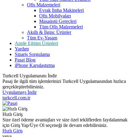
Ofis Malzemeleri
Evrak İmha Makineleri
Ofis Mobilyaları
Masaüstü Gereçleri
Tüm Ofis Malzemeleri
Akıllı & İlginç Ürünler
Tüm Ev-Yaşam
Apple Eğitim Ürünleri
Yardım
Sipariş Sorgulama
Pasaj Blog
iPhone Karşılaştırma
Turkcell Uygulamasını İndir
Pasaj ile ilgili tüm işlemlerinizi Turkcell Uygulamasından hızlıca
gerçekleştirebilirsiniz.
Uygulamayı İndir
turkcell.com.tr
Hızlı Giriş
Size özel ödeme avantajları ve size özel tekliflerden faydalanmak
için Giriş Yap/Üye Ol seçeneği ile devam edebilirsiniz.
Hızlı Giriş
veya