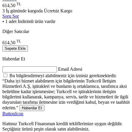
TL
614,50
3 İş gününde kargoda
Ücretsiz Kargo
Soru Sor
• 1 adet İndirimli ürün vardır
Diğer Satıcılar
TL
614,50
Sepete Ekle
Haberdar Et
Email Adresi
Bu bilgilendirmeyi alabilmeniz için izniniz gerekmektedir.
“Daha iyi hizmet alabilmem için bilgilerimin Turkcell İletişim
Hizmetleri A.Ş, iştirakleri ve bunların iş ortaklarınca, tarafımca aksi
belirtiline kadar işlenmesine; Turkcell ve iştiraklerinin iletişim
bilgilerimi kullanarak, kampanya, servis, tarife ve hizmetleri ile ilgili
duyuruları tarafıma iletmesine izin verdiğimi kabul, beyan ve taahhüt
ederim.”
Haberdar Et
ButtonIcon
Hattınız Turkcell Finansman kredili tekliflerimize uygun değildir.
Seçtiğiniz ürünü peşin olarak satın alabilirsiniz.