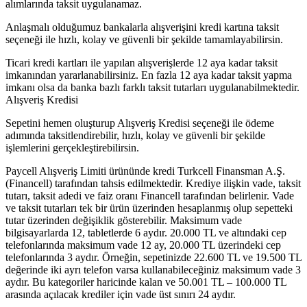
alımlarında taksit uygulanamaz.
Anlaşmalı olduğumuz bankalarla alışverişini kredi kartına taksit
seçeneği ile hızlı, kolay ve güvenli bir şekilde tamamlayabilirsin.
Ticari kredi kartları ile yapılan alışverişlerde 12 aya kadar taksit
imkanından yararlanabilirsiniz. En fazla 12 aya kadar taksit yapma
imkanı olsa da banka bazlı farklı taksit tutarları uygulanabilmektedir.
Alışveriş Kredisi
Sepetini hemen oluşturup Alışveriş Kredisi seçeneği ile ödeme
adımında taksitlendirebilir, hızlı, kolay ve güvenli bir şekilde
işlemlerini gerçekleştirebilirsin.
Paycell Alışveriş Limiti ürününde kredi Turkcell Finansman A.Ş.
(Financell) tarafından tahsis edilmektedir. Krediye ilişkin vade, taksit
tutarı, taksit adedi ve faiz oranı Financell tarafından belirlenir. Vade
ve taksit tutarları tek bir ürün üzerinden hesaplanmış olup sepetteki
tutar üzerinden değişiklik gösterebilir. Maksimum vade
bilgisayarlarda 12, tabletlerde 6 aydır. 20.000 TL ve altındaki cep
telefonlarında maksimum vade 12 ay, 20.000 TL üzerindeki cep
telefonlarında 3 aydır. Örneğin, sepetinizde 22.600 TL ve 19.500 TL
değerinde iki ayrı telefon varsa kullanabileceğiniz maksimum vade 3
aydır. Bu kategoriler haricinde kalan ve 50.001 TL – 100.000 TL
arasında açılacak krediler için vade üst sınırı 24 aydır.