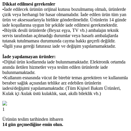
Dikkat edilmesi gerekenler
•İade edilecek ürünün orijinal kutusu bozulmamış olmalı, ürünlerde
çizik veya herhangi bir hasar olmamalıdır. İade edilen ürün tüm yan
ürün ve aksesuarlarıyla birlikte gönderilmelidir. Ürünlerin 14 günde
iade koşullarına uygun bir şekilde iade edilmesi gerekmektedir.
•Büyük desili ürünlerde (Beyaz eşya, TV vb.) ambalajın teknik
servis tarafından açılmadığı durumlar veya hasarlı ambalajlarda
tutanak tutulmaması durumunda cayma hakkı geçerli değildir.
•İlgili yasa gereği faturasız iade ve değişim yapılamamaktadır.
İade yapılamayan ürünler:
•Dijital ürün kodlarında iade bulunmamaktadır. Elektronik ortamda
anında iletilen hizmetler veya teslim edilen ürünlerde iade
bulunmamaktadır.
•Kullanım esnasında vücut ile birebir temas gerektiren ve kullanımla
beraber sağlık açısından tehlike arz edebilen ürünlerin
iadesi/değişimi yapılamamaktadır. (Tüm Kişisel Bakım Ürünleri,
Kulak içi /kulak üstü kulaklık, saat, akıllı bileklik vb.)
1
Ürünün teslim tarihinden itibaren
14 gün geçmediğine emin olun.