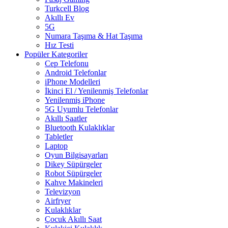
Turkcell Blog
Akıllı Ev
5G
Numara Taşıma & Hat Taşıma
Hız Testi
Popüler Kategoriler
Cep Telefonu
Android Telefonlar
iPhone Modelleri
İkinci El / Yenilenmiş Telefonlar
Yenilenmiş iPhone
5G Uyumlu Telefonlar
Akıllı Saatler
Bluetooth Kulaklıklar
Tabletler
Laptop
Oyun Bilgisayarları
Dikey Süpürgeler
Robot Süpürgeler
Kahve Makineleri
Televizyon
Airfryer
Kulaklıklar
Çocuk Akıllı Saat