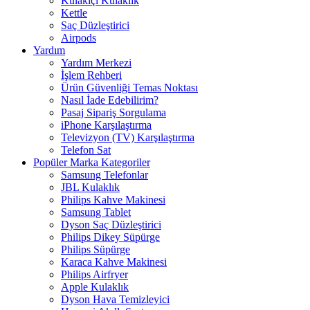
Kulakiçi Kulaklık
Kettle
Saç Düzleştirici
Airpods
Yardım
Yardım Merkezi
İşlem Rehberi
Ürün Güvenliği Temas Noktası
Nasıl İade Edebilirim?
Pasaj Sipariş Sorgulama
iPhone Karşılaştırma
Televizyon (TV) Karşılaştırma
Telefon Sat
Popüler Marka Kategoriler
Samsung Telefonlar
JBL Kulaklık
Philips Kahve Makinesi
Samsung Tablet
Dyson Saç Düzleştirici
Philips Dikey Süpürge
Philips Süpürge
Karaca Kahve Makinesi
Philips Airfryer
Apple Kulaklık
Dyson Hava Temizleyici