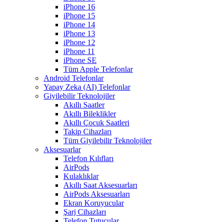
iPhone 16
iPhone 15
iPhone 14
iPhone 13
iPhone 12
iPhone 11
iPhone SE
Tüm Apple Telefonlar
Android Telefonlar
Yapay Zeka (AI) Telefonlar
Giyilebilir Teknolojiler
Akıllı Saatler
Akıllı Bileklikler
Akıllı Çocuk Saatleri
Takip Cihazları
Tüm Giyilebilir Teknolojiler
Aksesuarlar
Telefon Kılıfları
AirPods
Kulaklıklar
Akıllı Saat Aksesuarları
AirPods Aksesuarları
Ekran Koruyucular
Şarj Cihazları
Telefon Tutucular