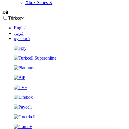
Xbox Series X
Dil
Türkçe
English
عربى
русский