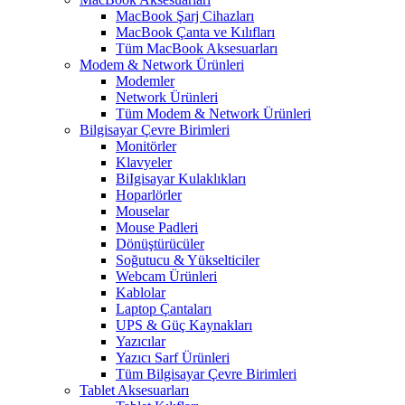
MacBook Şarj Cihazları
MacBook Çanta ve Kılıfları
Tüm MacBook Aksesuarları
Modem & Network Ürünleri
Modemler
Network Ürünleri
Tüm Modem & Network Ürünleri
Bilgisayar Çevre Birimleri
Monitörler
Klavyeler
BiIgisayar Kulaklıkları
Hoparlörler
Mouselar
Mouse Padleri
Dönüştürücüler
Soğutucu & Yükselticiler
Webcam Ürünleri
Kablolar
Laptop Çantaları
UPS & Güç Kaynakları
Yazıcılar
Yazıcı Sarf Ürünleri
Tüm Bilgisayar Çevre Birimleri
Tablet Aksesuarları