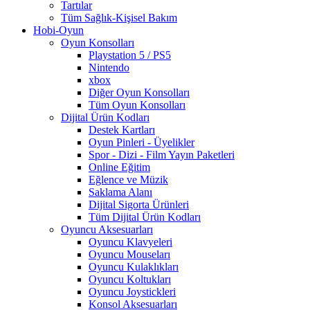
Tartılar
Tüm Sağlık-Kişisel Bakım
Hobi-Oyun
Oyun Konsolları
Playstation 5 / PS5
Nintendo
xbox
Diğer Oyun Konsolları
Tüm Oyun Konsolları
Dijital Ürün Kodları
Destek Kartları
Oyun Pinleri - Üyelikler
Spor - Dizi - Film Yayın Paketleri
Online Eğitim
Eğlence ve Müzik
Saklama Alanı
Dijital Sigorta Ürünleri
Tüm Dijital Ürün Kodları
Oyuncu Aksesuarları
Oyuncu Klavyeleri
Oyuncu Mouseları
Oyuncu Kulaklıkları
Oyuncu Koltukları
Oyuncu Joystickleri
Konsol Aksesuarları