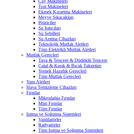
Çay Makineleri
Tost Makineleri
Ekmek Kızartma Makineleri
Meyve Sıkacakları
Pişiriciler
Su Isıtıcıları
Su Sebilleri
Su Arıtma Cihazları
Teknolojik Mutfak Aletleri
Tüm Elektrikli Mutfak Aletleri
Mutfak Gereçleri
Tava & Tencere & Düdüklü Tencere
Çatal & Kaşık & Bıçak Takımları
Yemek Hazırlık Gereçleri
Tüm Mutfak Gereçleri
Yapı Aletleri
Hava Temizleme Cihazları
Fırınlar
Mikrodalga Fırınlar
Mini Fırınlar
Tüm Fırınlar
Isıtma ve Soğutma Sistemleri
Vantilatörler
Radyatörler
Tüm Isıtma ve Soğutma Sistemleri