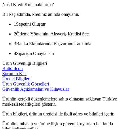
Nasıl Kredi Kullanabilirim ?
Bir kaç adımda, krediniz anında onaylanır.
1
Sepetini Oluştur
2
Ödeme Yöntemini Alışveriş Kredisi Seç
3
Banka Ekranlarında Başvurunu Tamamla
4
Siparişin Onaylansın
Ürün Güvenliği Bilgileri
ButtonIcon
Sorumlu Kişi
Üretici Bilgileri
Ürün Güvenlik Görselleri
Güvenlik Açıklamaları ve Kılavuzlar
Ürünün gerekli düzenlemelere sahip olmasını sağlayan Türkiye
merkezli tedarikçileri gösterir.
Ürün bilgileri, ürünün üreticisi ile ilgili adres ve bilgileri içerir.
Ürünün ambalajı ve ürüne ilişkin güvenlik uyarıları hakkında
bilgilendirme sağlar.