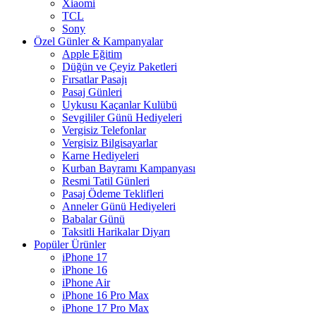
Xiaomi
TCL
Sony
Özel Günler & Kampanyalar
Apple Eğitim
Düğün ve Çeyiz Paketleri
Fırsatlar Pasajı
Pasaj Günleri
Uykusu Kaçanlar Kulübü
Sevgililer Günü Hediyeleri
Vergisiz Telefonlar
Vergisiz Bilgisayarlar
Karne Hediyeleri
Kurban Bayramı Kampanyası
Resmi Tatil Günleri
Pasaj Ödeme Teklifleri
Anneler Günü Hediyeleri
Babalar Günü
Taksitli Harikalar Diyarı
Popüler Ürünler
iPhone 17
iPhone 16
iPhone Air
iPhone 16 Pro Max
iPhone 17 Pro Max