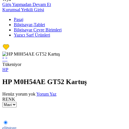
Giriş Yapmadan Devam Et
Kurumsal Yetkili Girişi
Pasaj
Bilgisayar-Tablet
Bilgisayar Çevre Birimleri
Yazıcı Sarf Ürünleri
"
"
Tükeniyor
HP
HP M0H54AE GT52 Kartuş
Henüz yorum yok
Yorum Yaz
RENK
elitstore