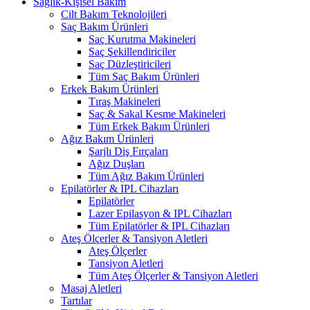
Sağlık-Kişisel Bakım
Cilt Bakım Teknolojileri
Saç Bakım Ürünleri
Saç Kurutma Makineleri
Saç Şekillendiriciler
Saç Düzleştiricileri
Tüm Saç Bakım Ürünleri
Erkek Bakım Ürünleri
Tıraş Makineleri
Saç & Sakal Kesme Makineleri
Tüm Erkek Bakım Ürünleri
Ağız Bakım Ürünleri
Şarjlı Diş Fırçaları
Ağız Duşları
Tüm Ağız Bakım Ürünleri
Epilatörler & IPL Cihazları
Epilatörler
Lazer Epilasyon & IPL Cihazları
Tüm Epilatörler & IPL Cihazları
Ateş Ölçerler & Tansiyon Aletleri
Ateş Ölçerler
Tansiyon Aletleri
Tüm Ateş Ölçerler & Tansiyon Aletleri
Masaj Aletleri
Tartılar