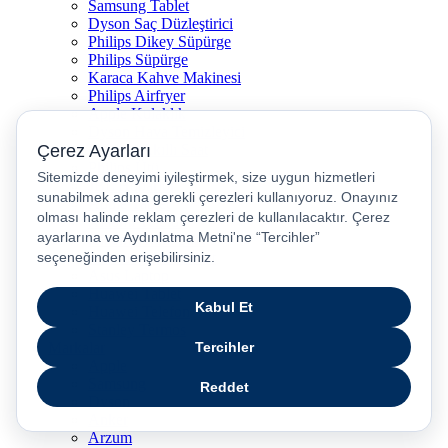
Samsung Tablet
Dyson Saç Düzleştirici
Philips Dikey Süpürge
Philips Süpürge
Karaca Kahve Makinesi
Philips Airfryer
Apple Kulaklık
Dyson Hava Temizleyici
Huawei Akıllı Saat
Philips Ütü
JBL Hoparlör
Apple Tablet
Xiaomi Telefon
Xiaomi Akıllı Saat
Samsung Akıllı Saat
Asus Laptop
Huawei Tablet
Huawei Telefon
Stanley Termos
Markalar
Apple
Samsung
Dyson
Anker
Arzum