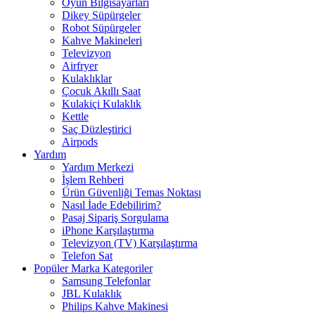
Oyun Bilgisayarları
Dikey Süpürgeler
Robot Süpürgeler
Kahve Makineleri
Televizyon
Airfryer
Kulaklıklar
Çocuk Akıllı Saat
Kulakiçi Kulaklık
Kettle
Saç Düzleştirici
Airpods
Yardım
Yardım Merkezi
İşlem Rehberi
Ürün Güvenliği Temas Noktası
Nasıl İade Edebilirim?
Pasaj Sipariş Sorgulama
iPhone Karşılaştırma
Televizyon (TV) Karşılaştırma
Telefon Sat
Popüler Marka Kategoriler
Samsung Telefonlar
JBL Kulaklık
Philips Kahve Makinesi