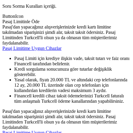
Soru Sorma Kuralları içeriği.
ButtonIcon
Pasaj Limitinle Öde
Pasaj'dan yapacağınız alışverişlerinizde kredi kartı limitine
takılmadan siparişinizi şimdi alır, taksit taksit ödersiniz. Pasaj
Limitinden Turkcell'li olsun ya da olmasın tüm müşterilerimiz
faydalanabilir.
Pasaj Limitime Uygun Cihazlar
Pasaj Limiti için krediye ilişkin vade, taksit tutarı ve faiz oranı
Financell tarafından belirlenir.
Kredi sorgulama sonucunuza göre tutarlar değişiklik
gösterebilir.
Yasal olarak, fiyatı 20.000 TL ve altındaki cep telefonlarında
12 ay, 20.000 TL üzerinde olan cep telefonları için
kullandırılan kredilerin vadesi maksimum 3 aydır.
Financell kredili cihaz taksit ödemelerinizi Turkcell faturalı
tüm anlaşmalı Turkcell ödeme kanallarından yapabilirsiniz.
Pasaj'dan yapacağınız alışverişlerinizde kredi kartı limitine
takılmadan siparişinizi şimdi alır, taksit taksit ödersiniz. Pasaj
Limitinden Turkcell'li olsun ya da olmasın tüm müşterilerimiz
faydalanabilir.
Pasaj Limitime Uygun Cihazlar