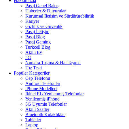
Hakkımızda
Pasaj Genel Bakış
Haberler & Duyurular
Kurumsal İletişim ve Sürdürürebilirlik
Kariyer
Gizlilik ve Güvenlik
Pasaj İletişim
Pasaj Blog
Pasaj Gaming
Turkcell Blog
Akıllı Ev
5G
Numara Taşıma & Hat Taşıma
Hız Testi
Popüler Kategoriler
Cep Telefonu
Android Telefonlar
iPhone Modelleri
İkinci El / Yenilenmiş Telefonlar
Yenilenmiş iPhone
5G Uyumlu Telefonlar
Akıllı Saatler
Bluetooth Kulaklıklar
Tabletler
Laptop