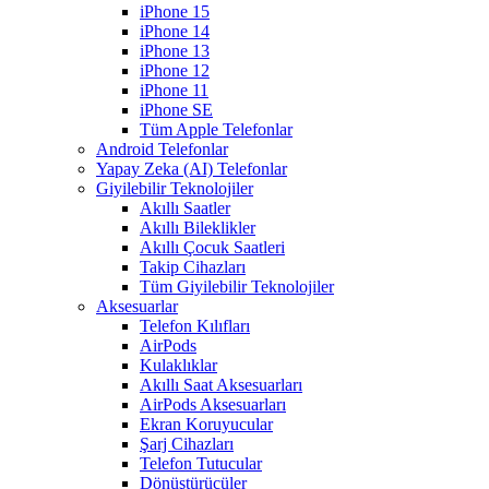
iPhone 15
iPhone 14
iPhone 13
iPhone 12
iPhone 11
iPhone SE
Tüm Apple Telefonlar
Android Telefonlar
Yapay Zeka (AI) Telefonlar
Giyilebilir Teknolojiler
Akıllı Saatler
Akıllı Bileklikler
Akıllı Çocuk Saatleri
Takip Cihazları
Tüm Giyilebilir Teknolojiler
Aksesuarlar
Telefon Kılıfları
AirPods
Kulaklıklar
Akıllı Saat Aksesuarları
AirPods Aksesuarları
Ekran Koruyucular
Şarj Cihazları
Telefon Tutucular
Dönüştürücüler