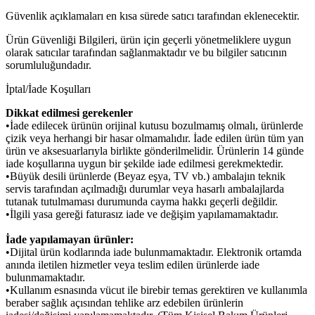
Güvenlik açıklamaları en kısa sürede satıcı tarafından eklenecektir.
Ürün Güvenliği Bilgileri, ürün için geçerli yönetmeliklere uygun
olarak satıcılar tarafından sağlanmaktadır ve bu bilgiler satıcının
sorumluluğundadır.
İptal/İade Koşulları
Dikkat edilmesi gerekenler
•İade edilecek ürünün orijinal kutusu bozulmamış olmalı, ürünlerde
çizik veya herhangi bir hasar olmamalıdır. İade edilen ürün tüm yan
ürün ve aksesuarlarıyla birlikte gönderilmelidir. Ürünlerin 14 günde
iade koşullarına uygun bir şekilde iade edilmesi gerekmektedir.
•Büyük desili ürünlerde (Beyaz eşya, TV vb.) ambalajın teknik
servis tarafından açılmadığı durumlar veya hasarlı ambalajlarda
tutanak tutulmaması durumunda cayma hakkı geçerli değildir.
•İlgili yasa gereği faturasız iade ve değişim yapılamamaktadır.
İade yapılamayan ürünler:
•Dijital ürün kodlarında iade bulunmamaktadır. Elektronik ortamda
anında iletilen hizmetler veya teslim edilen ürünlerde iade
bulunmamaktadır.
•Kullanım esnasında vücut ile birebir temas gerektiren ve kullanımla
beraber sağlık açısından tehlike arz edebilen ürünlerin