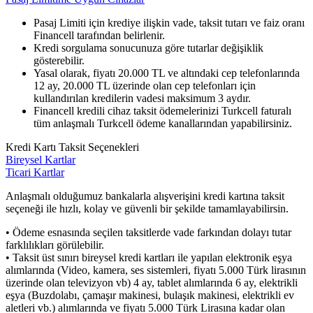
Pasaj Limiti için krediye ilişkin vade, taksit tutarı ve faiz oranı
Financell tarafından belirlenir.
Kredi sorgulama sonucunuza göre tutarlar değişiklik
gösterebilir.
Yasal olarak, fiyatı 20.000 TL ve altındaki cep telefonlarında
12 ay, 20.000 TL üzerinde olan cep telefonları için
kullandırılan kredilerin vadesi maksimum 3 aydır.
Financell kredili cihaz taksit ödemelerinizi Turkcell faturalı
tüm anlaşmalı Turkcell ödeme kanallarından yapabilirsiniz.
Kredi Kartı Taksit Seçenekleri
Bireysel Kartlar
Ticari Kartlar
Anlaşmalı olduğumuz bankalarla alışverişini kredi kartına taksit
seçeneği ile hızlı, kolay ve güvenli bir şekilde tamamlayabilirsin.
• Ödeme esnasında seçilen taksitlerde vade farkından dolayı tutar
farklılıkları görülebilir.
• Taksit üst sınırı bireysel kredi kartları ile yapılan elektronik eşya
alımlarında (Video, kamera, ses sistemleri, fiyatı 5.000 Türk lirasının
üzerinde olan televizyon vb) 4 ay, tablet alımlarında 6 ay, elektrikli
eşya (Buzdolabı, çamaşır makinesi, bulaşık makinesi, elektrikli ev
aletleri vb.) alımlarında ve fiyatı 5.000 Türk Lirasına kadar olan