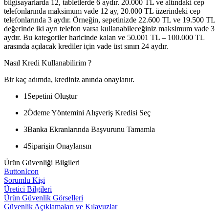
bilgisayarlarda 12, tabletlerde 6 aydır. 20.000 TL ve altındaki cep
telefonlarında maksimum vade 12 ay, 20.000 TL üzerindeki cep
telefonlarında 3 aydır. Örneğin, sepetinizde 22.600 TL ve 19.500 TL
değerinde iki ayrı telefon varsa kullanabileceğiniz maksimum vade 3
aydır. Bu kategoriler haricinde kalan ve 50.001 TL – 100.000 TL
arasında açılacak krediler için vade üst sınırı 24 aydır.
Nasıl Kredi Kullanabilirim ?
Bir kaç adımda, krediniz anında onaylanır.
1
Sepetini Oluştur
2
Ödeme Yöntemini Alışveriş Kredisi Seç
3
Banka Ekranlarında Başvurunu Tamamla
4
Siparişin Onaylansın
Ürün Güvenliği Bilgileri
ButtonIcon
Sorumlu Kişi
Üretici Bilgileri
Ürün Güvenlik Görselleri
Güvenlik Açıklamaları ve Kılavuzlar