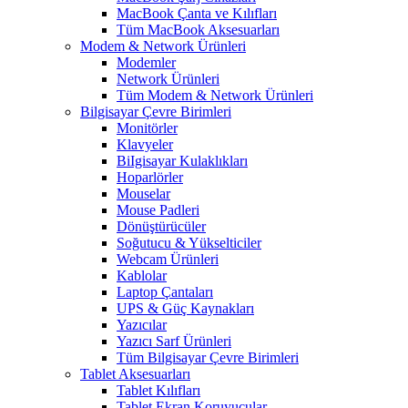
MacBook Çanta ve Kılıfları
Tüm MacBook Aksesuarları
Modem & Network Ürünleri
Modemler
Network Ürünleri
Tüm Modem & Network Ürünleri
Bilgisayar Çevre Birimleri
Monitörler
Klavyeler
BiIgisayar Kulaklıkları
Hoparlörler
Mouselar
Mouse Padleri
Dönüştürücüler
Soğutucu & Yükselticiler
Webcam Ürünleri
Kablolar
Laptop Çantaları
UPS & Güç Kaynakları
Yazıcılar
Yazıcı Sarf Ürünleri
Tüm Bilgisayar Çevre Birimleri
Tablet Aksesuarları
Tablet Kılıfları
Tablet Ekran Koruyucular