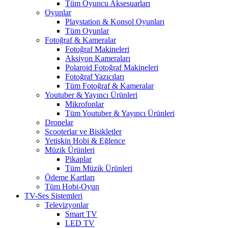
Tüm Oyuncu Aksesuarları
Oyunlar
Playstation & Konsol Oyunları
Tüm Oyunlar
Fotoğraf & Kameralar
Fotoğraf Makineleri
Aksiyon Kameraları
Polaroid Fotoğraf Makineleri
Fotoğraf Yazıcıları
Tüm Fotoğraf & Kameralar
Youtuber & Yayıncı Ürünleri
Mikrofonlar
Tüm Youtuber & Yayıncı Ürünleri
Dronelar
Scooterlar ve Bisikletler
Yetişkin Hobi & Eğlence
Müzik Ürünleri
Pikaplar
Tüm Müzik Ürünleri
Ödeme Kartları
Tüm Hobi-Oyun
TV-Ses Sistemleri
Televizyonlar
Smart TV
LED TV