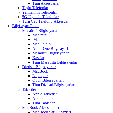
Tüm Aksesuarlar
Tuşlu Telefonlar
Yenilenmiş Telefonlar
5G Uyumlu Telefonlar
Tüm Cep Telefonu-Aksesuar
Bilgisayar-Tablet
Masaüstü Bilgisayarlar
Mac mini
iMac
Mac Studio
All-in-One Bilgisayarlar
Masaüstü Bilgisayarlar
Kasalar
Tüm Masaüstü Bilgisayarlar
Dizüstü Bilgisayarlar
MacBook
Laptoplar
Oyun Bilgisayarları
Tüm Dizüstü Bilgisayarlar
Tabletler
Apple Tabletler
Android Tabletler
Tüm Tabletler
MacBook Aksesuarları
MacBook Şarj Cihazları