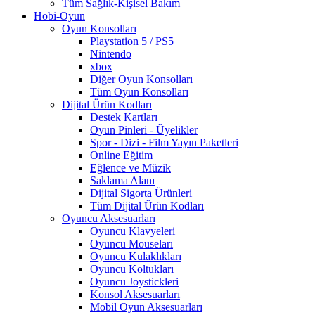
Tüm Sağlık-Kişisel Bakım
Hobi-Oyun
Oyun Konsolları
Playstation 5 / PS5
Nintendo
xbox
Diğer Oyun Konsolları
Tüm Oyun Konsolları
Dijital Ürün Kodları
Destek Kartları
Oyun Pinleri - Üyelikler
Spor - Dizi - Film Yayın Paketleri
Online Eğitim
Eğlence ve Müzik
Saklama Alanı
Dijital Sigorta Ürünleri
Tüm Dijital Ürün Kodları
Oyuncu Aksesuarları
Oyuncu Klavyeleri
Oyuncu Mouseları
Oyuncu Kulaklıkları
Oyuncu Koltukları
Oyuncu Joystickleri
Konsol Aksesuarları
Mobil Oyun Aksesuarları