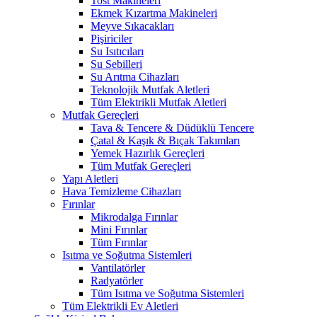
Tost Makineleri
Ekmek Kızartma Makineleri
Meyve Sıkacakları
Pişiriciler
Su Isıtıcıları
Su Sebilleri
Su Arıtma Cihazları
Teknolojik Mutfak Aletleri
Tüm Elektrikli Mutfak Aletleri
Mutfak Gereçleri
Tava & Tencere & Düdüklü Tencere
Çatal & Kaşık & Bıçak Takımları
Yemek Hazırlık Gereçleri
Tüm Mutfak Gereçleri
Yapı Aletleri
Hava Temizleme Cihazları
Fırınlar
Mikrodalga Fırınlar
Mini Fırınlar
Tüm Fırınlar
Isıtma ve Soğutma Sistemleri
Vantilatörler
Radyatörler
Tüm Isıtma ve Soğutma Sistemleri
Tüm Elektrikli Ev Aletleri