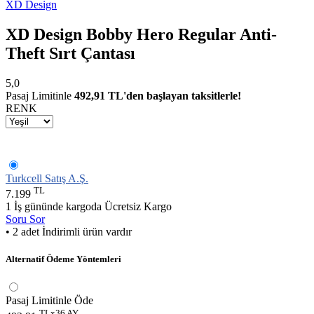
XD Design
XD Design Bobby Hero Regular Anti-
Theft Sırt Çantası
5,0
Pasaj Limitinle
492,91 TL'den başlayan taksitlerle!
RENK
Turkcell Satış A.Ş.
TL
7.199
1 İş gününde kargoda
Ücretsiz Kargo
Soru Sor
• 2 adet İndirimli ürün vardır
Alternatif Ödeme Yöntemleri
Pasaj Limitinle Öde
TLx36 AY