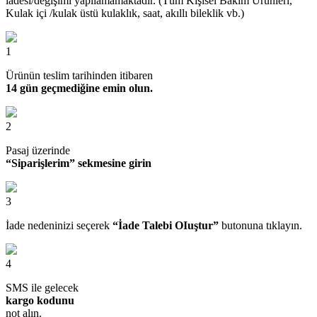
iadesi/değişimi yapılamamaktadır. (Tüm Kişisel Bakım Ürünleri,
Kulak içi /kulak üstü kulaklık, saat, akıllı bileklik vb.)
1
Ürünün teslim tarihinden itibaren
14 gün geçmediğine emin olun.
2
Pasaj üzerinde
“Siparişlerim” sekmesine girin
3
İade nedeninizi seçerek
“İade Talebi OIuştur”
butonuna tıklayın.
4
SMS ile gelecek
kargo kodunu
not alın.