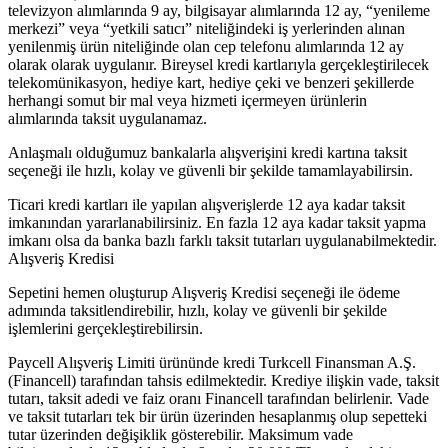
televizyon alımlarında 9 ay, bilgisayar alımlarında 12 ay, “yenileme
merkezi” veya “yetkili satıcı” niteliğindeki iş yerlerinden alınan
yenilenmiş ürün niteliğinde olan cep telefonu alımlarında 12 ay
olarak olarak uygulanır. Bireysel kredi kartlarıyla gerçekleştirilecek
telekomünikasyon, hediye kart, hediye çeki ve benzeri şekillerde
herhangi somut bir mal veya hizmeti içermeyen ürünlerin
alımlarında taksit uygulanamaz.
Anlaşmalı olduğumuz bankalarla alışverişini kredi kartına taksit
seçeneği ile hızlı, kolay ve güvenli bir şekilde tamamlayabilirsin.
Ticari kredi kartları ile yapılan alışverişlerde 12 aya kadar taksit
imkanından yararlanabilirsiniz. En fazla 12 aya kadar taksit yapma
imkanı olsa da banka bazlı farklı taksit tutarları uygulanabilmektedir.
Alışveriş Kredisi
Sepetini hemen oluşturup Alışveriş Kredisi seçeneği ile ödeme
adımında taksitlendirebilir, hızlı, kolay ve güvenli bir şekilde
işlemlerini gerçekleştirebilirsin.
Paycell Alışveriş Limiti ürününde kredi Turkcell Finansman A.Ş.
(Financell) tarafından tahsis edilmektedir. Krediye ilişkin vade, taksit
tutarı, taksit adedi ve faiz oranı Financell tarafından belirlenir. Vade
ve taksit tutarları tek bir ürün üzerinden hesaplanmış olup sepetteki
tutar üzerinden değişiklik gösterebilir. Maksimum vade