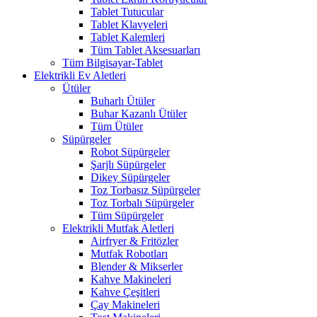
Tablet Tutucular
Tablet Klavyeleri
Tablet Kalemleri
Tüm Tablet Aksesuarları
Tüm Bilgisayar-Tablet
Elektrikli Ev Aletleri
Ütüler
Buharlı Ütüler
Buhar Kazanlı Ütüler
Tüm Ütüler
Süpürgeler
Robot Süpürgeler
Şarjlı Süpürgeler
Dikey Süpürgeler
Toz Torbasız Süpürgeler
Toz Torbalı Süpürgeler
Tüm Süpürgeler
Elektrikli Mutfak Aletleri
Airfryer & Fritözler
Mutfak Robotları
Blender & Mikserler
Kahve Makineleri
Kahve Çeşitleri
Çay Makineleri