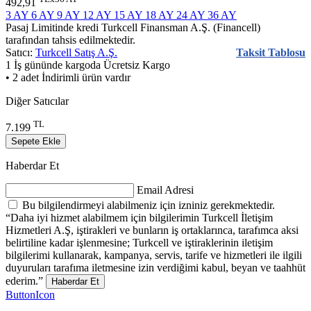
492,91
3 AY
6 AY
9 AY
12 AY
15 AY
18 AY
24 AY
36 AY
Pasaj Limitinde kredi Turkcell Finansman A.Ş. (Financell)
tarafından tahsis edilmektedir.
Satıcı:
Turkcell Satış A.Ş.
Taksit Tablosu
1 İş gününde kargoda
Ücretsiz Kargo
• 2 adet İndirimli ürün vardır
Diğer Satıcılar
TL
7.199
Sepete Ekle
Haberdar Et
Email Adresi
Bu bilgilendirmeyi alabilmeniz için izniniz gerekmektedir.
“Daha iyi hizmet alabilmem için bilgilerimin Turkcell İletişim
Hizmetleri A.Ş, iştirakleri ve bunların iş ortaklarınca, tarafımca aksi
belirtiline kadar işlenmesine; Turkcell ve iştiraklerinin iletişim
bilgilerimi kullanarak, kampanya, servis, tarife ve hizmetleri ile ilgili
duyuruları tarafıma iletmesine izin verdiğimi kabul, beyan ve taahhüt
ederim.”
Haberdar Et
ButtonIcon